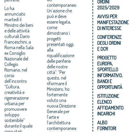
ORDINI
contemporaneo.
2025/2029
Lo ha
Un’azione che
annunciato
può e deve
AVVISI PER
martedì il
essere legata,
MANIFESTAZIONE
Ministro dei beni
come
DI INTERESSE
e delle attività
dimostrano i
culturali Dario
CONFERENZE
progetti
Franceschini, a
DEGLI ORDINI
presentati oggi,
Roma nella Sala
E DCR
alla
ex Consiglio
riqualificazione
PROGETTO
Nazionale del
delle periferie
EUROPA,
Collegio
delle nostre
SPORTELLO
Romano, nel
città”. “Per
corso
INFORMATIVO,
questo, nel
dell’incontro
BANDI E
riformare il
“Cultura,
OPPORTUNITÀ
Ministero, ho
creatività e
fortemente
ISTITUZIONE
rigenerazione
voluto una
ELENCO
urbana per
nuova Direzione
AFFIDAMENTO
promuovere
Generale per
INCARICHI
sviluppo
l’arte e
sostenibile”
l’architettura
ALBO
durante il quale
contemporanea
FORNITORI
sono stati