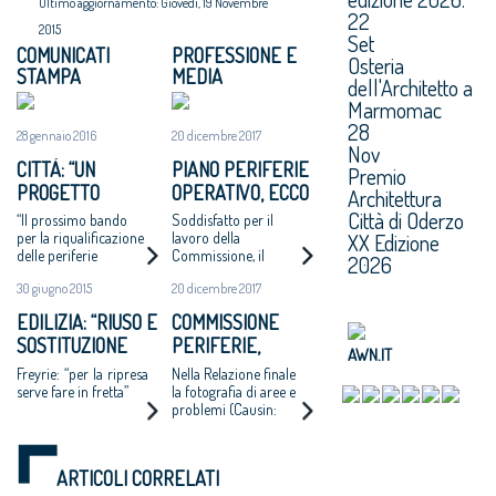
Ultimo aggiornamento: Giovedì, 19 Novembre
22
2015
Set
COMUNICATI
PROFESSIONE E
Osteria
STAMPA
MEDIA
dell'Architetto a
Marmomac
28
28 gennaio 2016
20 dicembre 2017
Nov
CITTÀ: “UN
PIANO PERIFERIE
Premio
PROGETTO
OPERATIVO, ECCO
Architettura
NAZIONALE PER
TUTTI I PROGETTI
Città di Oderzo
“Il prossimo bando
Soddisfatto per il
PENSARE E FARE
FINANZIATI
XX Edizione
per la riqualificazione
lavoro della
delle periferie
Commissione, il
IN GRANDE”
2026
valorizzi progetti di
presidente del
30 giugno 2015
20 dicembre 2017
qualità”
Consiglio Nazionale
degli Architetti
EDILIZIA: “RIUSO E
COMMISSIONE
Giuseppe Cappochin:
SOSTITUZIONE
PERIFERIE,
“È indispensabile
AWN.IT
tornare a investire
EDILIZIA NELLE
MINNITI:
Freyrie: “per la ripresa
Nella Relazione finale
nelle città”
PERIFERIE”
«PROPOSTE DA
serve fare in fretta”
la fotografia di aree e
problemi (Causin:
CONDIVIDERE:
«Molte scelte non
POLITICHE
fatte dalla politica») e
INTEGRATE PER
il piano per uscirne
ARTICOLI CORRELATI
LE CITTÀ»