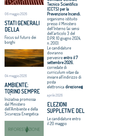
Gercoledì 5
Servizi senza
ordine sparso
Tecnico Scientifico
SCIENTIFICO
(CCTS) per la
luglio 2018
compenso, il
Professionisti,
Prevenzione Incendi
,
06 maggio 2026
VIII Congresso
comune di
nei contratti
organismo istituito
STATI GENERALI
CNAPPC 2018.
Solarino ritira i
arriva l’equo
presso il Ministero
dell'Interno (ai sensi
DELLA
Mercoledì 4
bandi di
compenso
dell'articolo 3 del
BELLEZZA: A
luglio 2018
progettazione
Equo
Focus sul futuro dei
D.P.R. 10 giugno 2024,
OFFIDA L’11 E IL 12
borghi
VIII Congresso
a un euro
compenso
n. 200).
GIUGNO
Le candidature
CNAPPC 2018.
All'architettura
allargato a tutti
dovranno
Lunedì 2 luglio
rispettosa dello
i professionisti
pervenire
entro il
7
2018
studio
Periferie, la
settembre 2026
,
corredate di
VIII Congresso
caravatti_carav
nuova identità
curriculum vitae da
CNAPPC 2018.
atti il Premio
di 10 aree
04 maggio 2026
inviare all’indirizzo di
Domenica 1
architetto
degradate
posta
AMBIENTE:
luglio 2018
italiano
Architetti:
elettronica
direzione@cnappc.it
.
TORINO SEMPRE
Assegnati
'Comune e
aprile 2026
PIÙ GREEN CON
Iniziativa promossa
premi
Consiglio di
“RIFORESTAZIONE”
ELEZIONI
dal Ministero
Architetto
Stato, svilito
dell'Ambiente e della
SUPPLETIVE DEL
italiano e
interesse
Sicurezza Energetica
CNAPPC: LE
Giovane
pubblico'
Le candidature entro
VOTAZIONI IL 9
il 20 maggio
talento 2017
GIUGNO 2026
Equo