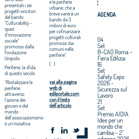
e le periferie
presentati i sei
urbane, che a
progetti vincitori
breve varerà un
AGENDA
del bando
bando da 3
“Culturability -
milioni di euro
spazi
per cofinanziare
d’innovazione
progetti culturali
04
sociale”
promossi dai
Set
promosso dalla
comuni nelle
B-CAD Roma –
Fondazione
periferie”.
Fiera Edilizia
Unipolis.
16
(...)
Periferie, la sfida
Set
di questo secolo
Safety Expo
vai alla pagina
2026 -
“Rivitalizzare le
web di
periferie
Sicurezza sul
edilportale.com
attraverso
Lavoro
con il testo
l’azione dei
21
dell'articolo
giovani e del
Set
mondo
Premio AIDIA
dell’associazionismo
Idee per un
è un’iniziativa
mondo che
cambia – 2^
edizione 2026.