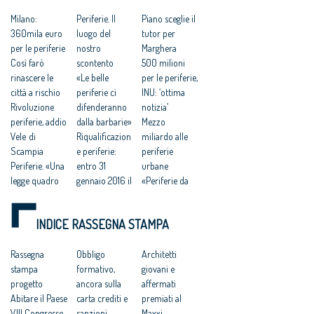
Milano:
Periferie. Il
Piano sceglie il
360mila euro
luogo del
tutor per
per le periferie
nostro
Marghera
Così farò
scontento
500 milioni
rinascere le
«Le belle
per le periferie,
città a rischio
periferie ci
INU: ‘ottima
Rivoluzione
difenderanno
notizia’
periferie, addio
dalla barbarie»
Mezzo
Vele di
Riqualificazion
miliardo alle
Scampia
e periferie:
periferie
Periferie. «Una
entro 31
urbane
legge quadro
gennaio 2016 il
«Periferie da
per stimolare
DPCM con il
salvare»
gli investimenti
bando
Periferie da
INDICE RASSEGNA STAMPA
anti-degrado»
Periferie,
reinventare,
Bando
Architetti: ‘il
ma c’è il freno
Periferie 2016,
Rassegna
bando
Obbligo
della
Architetti
a che punto
stampa
valorizzi i
formativo,
burocrazia
giovani e
siamo
progetto
progetti di
ancora sulla
affermati
Abitare il Paese
qualità’
carta crediti e
premiati al
VIII Congresso
Riqualificazion
sanzioni
Maxxi