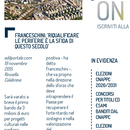
FRANCESCHINI: ‘RIQUALIFICARE
LE PERIFERIE È LA SFIDA DI
QUESTO SECOLO’
edilportale.com
positiva - ha
IN EVIDENZA
19 novembre
detto
2015
Franceschini -,
ELEZIONI
Rossella
che va proprio
CNAPPC
Calabrese
nella direzione
dello sforzo che
2026/2031
deve
CONCORSI
intraprendere il
Sarà varato a
PER TITOLI ED
Paese per
breve il primo
ESAMI
recuperare il
bando da 3
BANDITI DAL
forte ritardo nel
milioni di euro
CNAPPC
sostegno e nella
per progetti
valorizzazione
culturali nelle
ELEZIONI
del
periferie.