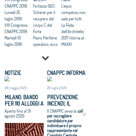
CNAPPC 2018.
e urbana e
Fortezza (BZ):
L’equo
Lunedì 25
sicurezza
Scherer per il
compenso non
luglio 2018
periferie, 500
recupero del
vale per tutti
VIII Congresso
MLN per
corpo C del
La Festa
CNAPPC 2018.
Programma
Forte
dell'Architetto
Martedì 10
straordinario
Piano Periferie
2017 ritorna al
luglio 2018
operativo, ecco
MAXXI
VIII Congresso
tutti i progetti
Professioni:
CNAPPC 2018.
finanziati
architetti, il 30
Lunedì 9 luglio
Commissione
Focus su
2018
periferie,
'Internazionali
NOTIZIE
CNAPPC INFORMA
VIII Congresso
Minniti:
zzazione e
CNAPPC 2018.
«Proposte da
innovazione
08 maggio 2026
29 luglio 2026
Domenica 8
condividere:
culturale'
luglio 2018
politiche
Festa
MILANO: BANDO
PREVENZIONE
VIII Congresso
integrate per le
dell’Architetto
PER 110 ALLOGGI A
INCENDI, IL
CNAPPC 2018.
città»
2017 - Una
NIGUARDA E
CNAPPC CERCA
Aperto fino al 31
Il CNAPPC avvia la
call
Venerdì 6
Equo
legge per
27
GIAMBELLINO
UN ESPERTO PER
agosto 2026
per raccogliere
luglio 2018
compenso,
l’architettura
candidature per
IL COMITATO
individuare il proprio
VIII Congresso
parametri
Rappresentanz
CENTRALE
rappresentante nel
CNAPPC 2018.
vincolanti
a, avanti in
TECNICO
Comitato Centrale