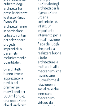
nazionale degli
criticato dagli
architetti per la
architetti, ha
rigenerazione
preso le distanze
urbana
lo stesso Renzo
sostenibile- e',
Piano. Gli
infatti, un
architetti hanno
importante
in particolare
intervento per la
criticato i criteri
riqualificazione
per selezionare i
fisica dei luoghi
progetti,
che punta a
improntati a
realizzare buone
parametri
e belle
esclusivamente
architetture, a
quantitativi.
mettere in atto
Gli architetti
meccanismi che
hanno invece
favoriscano
apprezzato la
nuove forme di
novità del
relazione e di
premier sui
socialita' e che
nuovi fondi per
innescano
500 milioni: «È
meccanismi
una operazione
virtuosi dal
che gli architetti