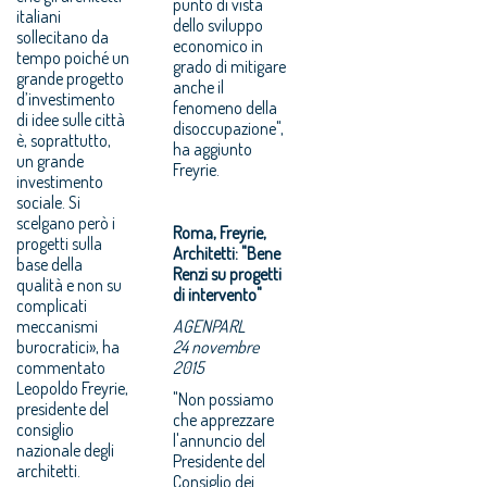
punto di vista
italiani
dello sviluppo
sollecitano da
economico in
tempo poiché un
grado di mitigare
grande progetto
anche il
d’investimento
fenomeno della
di idee sulle città
disoccupazione",
è, soprattutto,
ha aggiunto
un grande
Freyrie.
investimento
sociale. Si
scelgano però i
Roma, Freyrie,
progetti sulla
Architetti: "Bene
base della
Renzi su progetti
qualità e non su
di intervento"
complicati
meccanismi
AGENPARL
burocratici», ha
24 novembre
commentato
2015
Leopoldo Freyrie,
"Non possiamo
presidente del
che apprezzare
consiglio
l'annuncio del
nazionale degli
Presidente del
architetti.
Consiglio dei