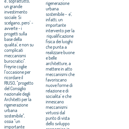
e', soprattutto,
rigenerazione
un grande
urbana
investimento
sostenibile - e',
sociale. Si
infatti, un
scelgano, pero' -
importante
avverte - i
intervento per la
progetti sulla
riqualificazione
base della
fisica dei luoghi
qualita', e non su
che punta a
complicati
realizzare buone
meccanismi
e belle
burocratici".
architetture, a
Freyrie coglie
mettere in atto
l'occasione per
meccanismi che
ricordare il
favoriscano
RIUSO, "progetto
nuove forme di
del Consiglio
relazione e di
nazionale degli
socialita' e che
Architetti per la
innescano
rigenerazione
meccanismi
urbana
virtuosi dal
sostenibile",
punto di vista
ossia "un
dello sviluppo
importante
economico in