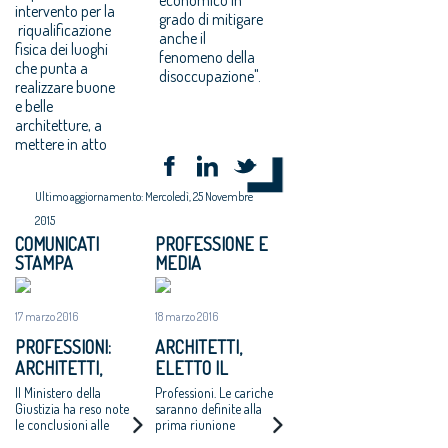
intervento per la
grado di mitigare
riqualificazione
anche il
fisica dei luoghi
fenomeno della
che punta a
disoccupazione".
realizzare buone
e belle
architetture, a
mettere in atto
Ultimo aggiornamento: Mercoledì, 25 Novembre
2015
COMUNICATI
PROFESSIONE E
STAMPA
MEDIA
17 marzo 2016
18 marzo 2016
PROFESSIONI:
ARCHITETTI,
ARCHITETTI,
ELETTO IL
ELETTO IL NUOVO
CONSIGLIO
Il Ministero della
Professioni. Le cariche
CONSIGLIO
Giustizia ha reso note
saranno definite alla
le conclusioni alle
prima riunione
NAZIONALE
quali è pervenuta la