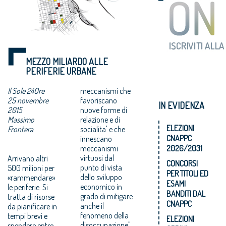
MEZZO MILIARDO ALLE
PERIFERIE URBANE
Il Sole 24Ore
meccanismi che
25 novembre
favoriscano
IN EVIDENZA
2015
nuove forme di
Massimo
relazione e di
ELEZIONI
Frontera
socialita' e che
CNAPPC
innescano
meccanismi
2026/2031
virtuosi dal
Arrivano altri
CONCORSI
punto di vista
500 milioni per
PER TITOLI ED
dello sviluppo
«rammendare»
ESAMI
economico in
le periferie. Si
BANDITI DAL
grado di mitigare
tratta di risorse
CNAPPC
anche il
da pianificare in
fenomeno della
tempi brevi e
ELEZIONI
disoccupazione",
spendere entro