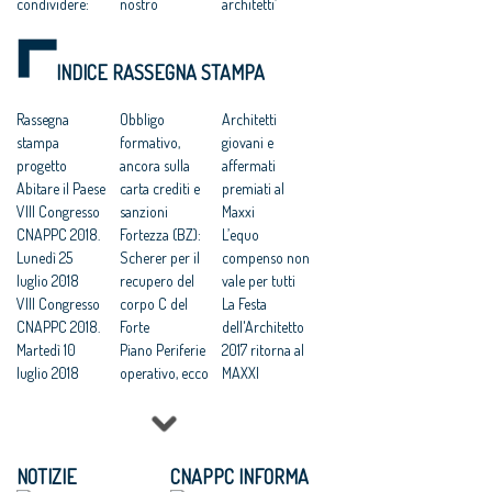
condividere:
nostro
architetti’
politiche
scontento
Riuso e Sport,
integrate per le
«Le belle
Coni:
INDICE RASSEGNA STAMPA
città»
periferie ci
“valorizzare il
Così farò
difenderanno
merito dei
rinascere le
Rassegna
dalla barbarie»
Obbligo
giovani
Architetti
città a rischio
stampa
Se internet
formativo,
progettisti”
giovani e
Rivoluzione
progetto
mette in gara
ancora sulla
Regolamento
affermati
periferie, addio
Abitare il Paese
gli architetti
carta crediti e
edilizio unico,
premiati al
Vele di
VIII Congresso
sanzioni
Freyrie: «Una
Maxxi
Scampia
CNAPPC 2018.
Fortezza (BZ):
vittoria degli
L’equo
Lunedì 25
Scherer per il
architetti»
compenso non
luglio 2018
recupero del
Efficienza
vale per tutti
VIII Congresso
corpo C del
energetica,
La Festa
CNAPPC 2018.
Forte
accordo Cna-
dell'Architetto
Martedì 10
Piano Periferie
Enel per la
2017 ritorna al
luglio 2018
operativo, ecco
formazione
MAXXI
VIII Congresso
tutti i progetti
gratis agli
Professioni:
CNAPPC 2018.
finanziati
architetti
architetti, il 30
Lunedì 9 luglio
Commissione
Focus su
2018
periferie,
'Internazionali
NOTIZIE
CNAPPC INFORMA
VIII Congresso
Minniti:
zzazione e