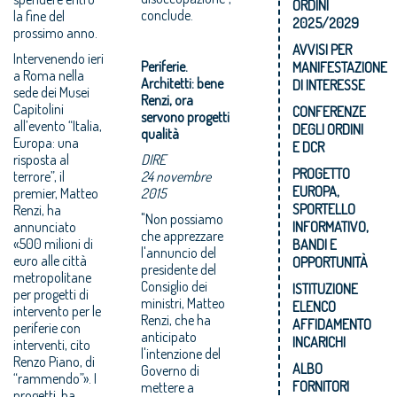
ORDINI
conclude.
la fine del
2025/2029
prossimo anno.
AVVISI PER
Intervenendo ieri
Periferie.
MANIFESTAZIONE
a Roma nella
Architetti: bene
DI INTERESSE
sede dei Musei
Renzi, ora
Capitolini
CONFERENZE
servono progetti
all’evento “Italia,
DEGLI ORDINI
qualità
Europa: una
E DCR
risposta al
DIRE
PROGETTO
terrore”, il
24 novembre
EUROPA,
premier, Matteo
2015
SPORTELLO
Renzi, ha
"Non possiamo
annunciato
INFORMATIVO,
che apprezzare
«500 milioni di
BANDI E
l'annuncio del
euro alle città
OPPORTUNITÀ
presidente del
metropolitane
Consiglio dei
ISTITUZIONE
per progetti di
ministri, Matteo
ELENCO
intervento per le
Renzi, che ha
AFFIDAMENTO
periferie con
anticipato
INCARICHI
interventi, cito
l'intenzione del
Renzo Piano, di
ALBO
Governo di
“rammendo”». I
FORNITORI
mettere a
progetti, ha