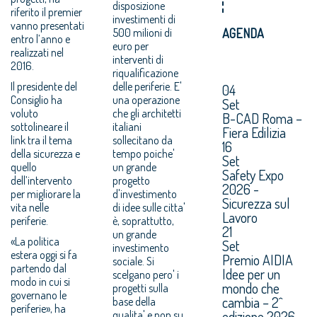
disposizione
riferito il premier
investimenti di
vanno presentati
500 milioni di
AGENDA
entro l’anno e
euro per
realizzati nel
interventi di
2016.
riqualificazione
Il presidente del
delle periferie. E'
04
Consiglio ha
una operazione
Set
voluto
che gli architetti
B-CAD Roma –
sottolineare il
italiani
Fiera Edilizia
link tra il tema
sollecitano da
16
della sicurezza e
tempo poiche'
Set
quello
un grande
Safety Expo
dell’intervento
progetto
2026 -
per migliorare la
d'investimento
Sicurezza sul
vita nelle
di idee sulle citta'
Lavoro
periferie.
è, soprattutto,
21
un grande
«La politica
Set
investimento
estera oggi si fa
Premio AIDIA
sociale. Si
partendo dal
Idee per un
scelgano pero' i
modo in cui si
mondo che
progetti sulla
governano le
cambia – 2^
base della
periferie», ha
edizione 2026.
qualita' e non su