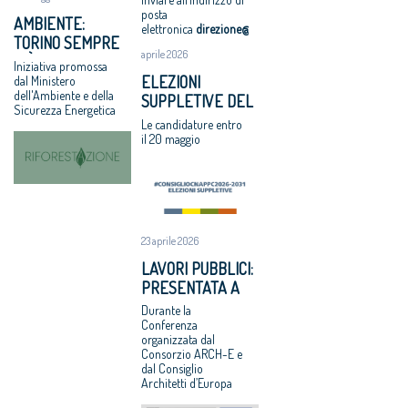
Domenica 1
architetto
degradate
posta
AMBIENTE:
luglio 2018
italiano
Architetti:
elettronica
direzione@cnappc.it
.
TORINO SEMPRE
Assegnati
'Comune e
aprile 2026
PIÙ GREEN CON
Iniziativa promossa
premi
Consiglio di
“RIFORESTAZIONE”
ELEZIONI
dal Ministero
Architetto
Stato, svilito
dell'Ambiente e della
SUPPLETIVE DEL
italiano e
interesse
Sicurezza Energetica
CNAPPC: LE
Giovane
pubblico'
Le candidature entro
VOTAZIONI IL 9
il 20 maggio
talento 2017
GIUGNO 2026
Equo
compenso, il
CNAPPC
ricorre alla
Corte Europea
23 aprile 2026
dei Diritti
LAVORI PUBBLICI:
dell’Uomo
PRESENTATA A
Professioni:
BRUXELLES LA
Durante la
architetti,
RICERCA CNAPPC
Conferenza
focus su
organizzata dal
“DOPO IL
internazionaliz
Consorzio ARCH-E e
PROGETTO”
dal Consiglio
zazione e
Architetti d’Europa
innovazione