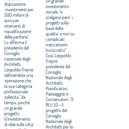
un grande
disposizione
investimento
investimenti per
sociale. Si
500 milioni di
scelgano pero' i
euro per
progetti sulla
interventi di
base della
riqualificazione
qualita' e non su
delle periferie".
complicati
Lo afferma il
meccanismi
presidente del
burocratici".
Consiglio
Cosi' Leopoldo
nazionale degli
Freyrie,
Architetti,
presidente del
Leopoldo Freyrie,
Consiglio
definendola una
Nazionale degli
operazione che
Architetti,
la sua categoria
Pianificatori,
professionale
Paesaggisti e
sollecita "da
Conservatori. "Il
tempo, poiche'
RI.U.SO - il
un grande
progetto del
progetto
Consiglio
d'investimento
Nazionale degli
di idee sulle citta'
Architetti per la