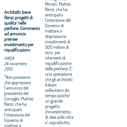
Ministri, Matteo
Renzi, che ha
Architetti: bene
anticipato
Renzi, progetti di
l'intenzione del
qualita' nelle
Governo di
periferie. Commento
mettere a
ad annuncio
disposizione
premier
investimenti di
investimento per
500 milioni di
riqualificazion
e
euro per
interventi di
ANSA
riqualificazione
24 novembre
delle periferie. E'
2015
una operazione
"Non possiamo
che gli architetti
che apprezzare
italiani
l'annuncio del
sollecitano da
presidente del
tempo poiche'
Consiglio, Matteo
un grande
Renzi, che ha
progetto
anticipato
d'investimento
l'intenzione del
di idee sulle citta'
Governo di
e', soprattutto,
mettere a