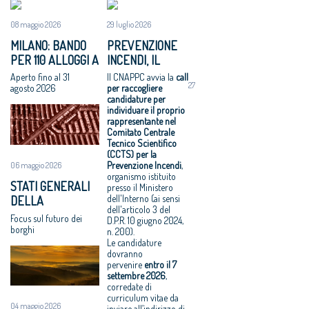
CNAPPC 2018.
«Proposte da
innovazione
08 maggio 2026
29 luglio 2026
Domenica 8
condividere:
culturale'
luglio 2018
politiche
Festa
MILANO: BANDO
PREVENZIONE
VIII Congresso
integrate per le
dell’Architetto
PER 110 ALLOGGI A
INCENDI, IL
CNAPPC 2018.
città»
2017 - Una
NIGUARDA E
CNAPPC CERCA
Aperto fino al 31
Il CNAPPC avvia la
call
Venerdì 6
Equo
legge per
27
GIAMBELLINO
UN ESPERTO PER
agosto 2026
per raccogliere
luglio 2018
compenso,
l’architettura
candidature per
IL COMITATO
individuare il proprio
VIII Congresso
parametri
Rappresentanz
CENTRALE
rappresentante nel
CNAPPC 2018.
vincolanti
a, avanti in
TECNICO
Comitato Centrale
Gercoledì 5
Servizi senza
ordine sparso
Tecnico Scientifico
SCIENTIFICO
(CCTS) per la
luglio 2018
compenso, il
Professionisti,
Prevenzione Incendi
,
06 maggio 2026
VIII Congresso
comune di
nei contratti
organismo istituito
STATI GENERALI
CNAPPC 2018.
Solarino ritira i
arriva l’equo
presso il Ministero
dell'Interno (ai sensi
DELLA
Mercoledì 4
bandi di
compenso
dell'articolo 3 del
BELLEZZA: A
luglio 2018
progettazione
Equo
Focus sul futuro dei
D.P.R. 10 giugno 2024,
OFFIDA L’11 E IL 12
borghi
VIII Congresso
a un euro
compenso
n. 200).
GIUGNO
Le candidature
CNAPPC 2018.
All'architettura
allargato a tutti
dovranno
Lunedì 2 luglio
rispettosa dello
i professionisti
pervenire
entro il
7
2018
studio
Periferie, la
settembre 2026
,
corredate di
VIII Congresso
caravatti_carav
nuova identità
curriculum vitae da
CNAPPC 2018.
atti il Premio
di 10 aree
04 maggio 2026
inviare all’indirizzo di