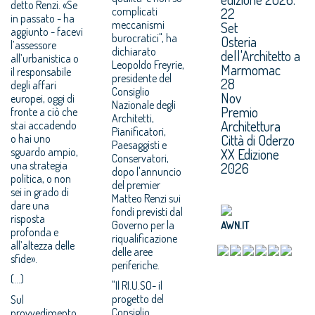
detto Renzi. «Se
complicati
22
in passato - ha
meccanismi
Set
aggiunto - facevi
burocratici", ha
Osteria
l’assessore
dichiarato
dell'Architetto a
all’urbanistica o
Leopoldo Freyrie,
Marmomac
il responsabile
presidente del
28
degli affari
Consiglio
Nov
europei, oggi di
Nazionale degli
Premio
fronte a ciò che
Architetti,
Architettura
stai accadendo
Pianificatori,
Città di Oderzo
o hai uno
Paesaggisti e
sguardo ampio,
XX Edizione
Conservatori,
una strategia
2026
dopo l'annuncio
politica, o non
del premier
sei in grado di
Matteo Renzi sui
dare una
fondi previsti dal
risposta
Governo per la
AWN.IT
profonda e
riqualificazione
all’altezza delle
delle aree
sfide».
periferiche.
(...)
"Il RI.U.SO- il
progetto del
Sul
Consiglio
provvedimento,