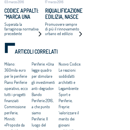
03 marzo 2016
17 marzo 2016
Commissione
elettorale
CODICE APPALTI:
RIQUALIFICAZIONE
appositamente
“MARCA UNA
EDILIZIA, NASCE
costituita per la
verifica dei risultati
SIGNIFICATIVA
E-LAB, PROMOSSO
Superata la
Promuovere sempre
delle elezioni per il
DISCONTINUITÀ”
DA ARCHITETTI E
farraginosa normativa
di più il rinnovamento
rinnovo del Cnappc
precedente
urbano ed edilizio
LEGAMBIENTE
riducendo i consumi
energetici e limitando
il consumo di suolo
ARTICOLI CORRELATI
Milano:
Periferie. «Una
Nuovo Codice.
360mila euro
legge quadro
Le reazioni:
per le periferie
per stimolare
soddisfatti
Piano Periferie
gli investimenti
architetti e
operativo, ecco
anti-degrado»
Legambiente
tutti i progetti
Bando
Sport e
finanziati
Periferie 2016,
Periferie,
Commissione
a che punto
Freyrie:
periferie,
siamo
‘valorizzare il
Minniti:
Periferie. Il
merito dei
«Proposte da
luogo del
giovani