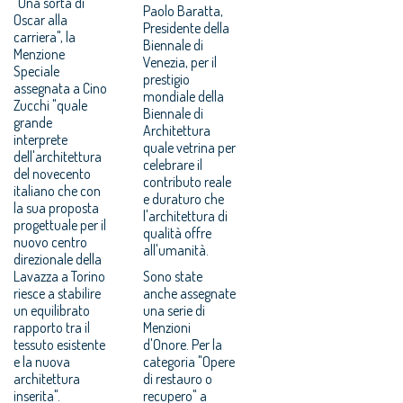
"Una sorta di
Paolo Baratta,
Oscar alla
Presidente della
carriera", la
Biennale di
Menzione
Venezia, per il
Speciale
prestigio
assegnata a Cino
mondiale della
Zucchi "quale
Biennale di
grande
Architettura
interprete
quale vetrina per
dell'architettura
celebrare il
del novecento
contributo reale
italiano che con
e duraturo che
la sua proposta
l'architettura di
progettuale per il
qualità offre
nuovo centro
all'umanità.
direzionale della
Lavazza a Torino
Sono state
riesce a stabilire
anche assegnate
un equilibrato
una serie di
rapporto tra il
Menzioni
tessuto esistente
d'Onore. Per la
e la nuova
categoria "Opere
architettura
di restauro o
inserita".
recupero" a