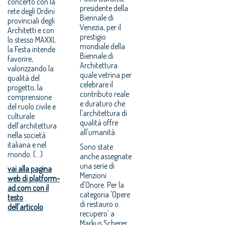
concerto con la
presidente della
rete degli Ordini
Biennale di
provinciali degli
Venezia, per il
Architetti e con
prestigio
lo stesso MAXXI,
mondiale della
la Festa intende
Biennale di
favorire,
Architettura
valorizzando la
quale vetrina per
qualità del
celebrare il
progetto, la
contributo reale
comprensione
e duraturo che
del ruolo civile e
l'architettura di
culturale
qualità offre
dell’architettura
all'umanità.
nella società
italiana e nel
Sono state
mondo. (...)
anche assegnate
una serie di
vai alla pagina
Menzioni
web di platform-
d'Onore. Per la
ad.com con il
categoria 'Opere
testo
di restauro o
dell'articolo
recupero' a
Markus Scherer