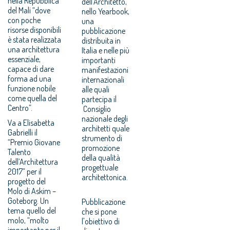
nella Repubblica
dell'Architetto,
del Mali “dove
nello Yearbook,
con poche
una
risorse disponibili
pubblicazione
è stata realizzata
distribuita in
una architettura
Italia e nelle più
essenziale,
importanti
capace di dare
manifestazioni
forma ad una
internazionali
funzione nobile
alle quali
come quella del
partecipa il
Centro”.
Consiglio
nazionale degli
Va a Elisabetta
architetti quale
Gabrielli il
strumento di
“Premio Giovane
promozione
Talento
della qualità
dell’Architettura
progettuale
2017” per il
architettonica.
progetto del
Molo di Askim –
Goteborg. Un
Pubblicazione
tema quello del
che si pone
molo, “molto
l'obiettivo di
importante per il