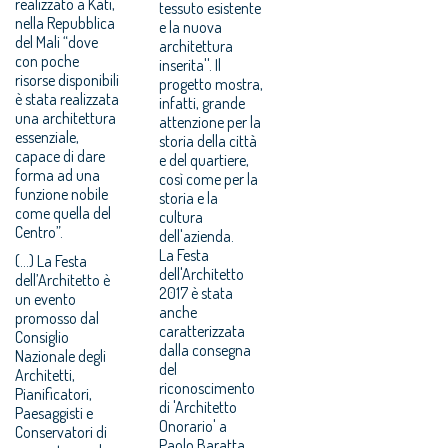
realizzato a Katì,
tessuto esistente
nella Repubblica
e la nuova
del Mali “dove
architettura
con poche
inserita''. Il
risorse disponibili
progetto mostra,
è stata realizzata
infatti, grande
una architettura
attenzione per la
essenziale,
storia della città
capace di dare
e del quartiere,
forma ad una
così come per la
funzione nobile
storia e la
come quella del
cultura
Centro”.
dell'azienda.
La Festa
(...) La Festa
dell'Architetto
dell’Architetto è
2017 è stata
un evento
anche
promosso dal
caratterizzata
Consiglio
dalla consegna
Nazionale degli
del
Architetti,
riconoscimento
Pianificatori,
di 'Architetto
Paesaggisti e
Onorario' a
Conservatori di
Paolo Baratta,