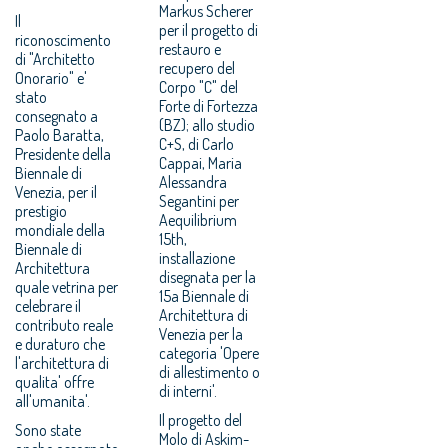
Markus Scherer
Il
per il progetto di
riconoscimento
restauro e
di "Architetto
recupero del
Onorario" e'
Corpo "C" del
stato
Forte di Fortezza
consegnato a
(BZ); allo studio
Paolo Baratta,
C+S, di Carlo
Presidente della
Cappai, Maria
Biennale di
Alessandra
Venezia, per il
Segantini per
prestigio
Aequilibrium
mondiale della
15th,
Biennale di
installazione
Architettura
disegnata per la
quale vetrina per
15a Biennale di
celebrare il
Architettura di
contributo reale
Venezia per la
e duraturo che
categoria 'Opere
l'architettura di
di allestimento o
qualita' offre
di interni'.
all'umanita'.
Il progetto del
Sono state
Molo di Askim-