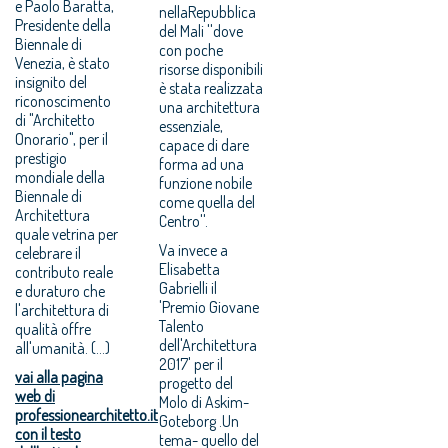
e Paolo Baratta,
nellaRepubblica
Presidente della
del Mali ''dove
Biennale di
con poche
Venezia, è stato
risorse disponibili
insignito del
è stata realizzata
riconoscimento
una architettura
di "Architetto
essenziale,
Onorario", per il
capace di dare
prestigio
forma ad una
mondiale della
funzione nobile
Biennale di
come quella del
Architettura
Centro''.
quale vetrina per
Va invece a
celebrare il
Elisabetta
contributo reale
Gabrielli il
e duraturo che
'Premio Giovane
l'architettura di
Talento
qualità offre
dell'Architettura
all'umanità. (...)
2017' per il
vai alla pagina
progetto del
web di
Molo di Askim-
professionearchitetto.it
Goteborg .Un
con il testo
tema- quello del