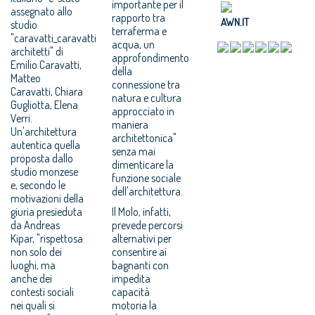
importante per il
assegnato allo
rapporto tra
AWN.IT
studio
terraferma e
"caravatti_caravatti
acqua, un
architetti" di
approfondimento
Emilio Caravatti,
della
Matteo
connessione tra
Caravatti, Chiara
natura e cultura
Gugliotta, Elena
approcciato in
Verri.
maniera
Un'architettura
architettonica"
autentica quella
senza mai
proposta dallo
dimenticare la
studio monzese
funzione sociale
e, secondo le
dell'architettura.
motivazioni della
giuria presieduta
Il Molo, infatti,
da Andreas
prevede percorsi
Kipar, "rispettosa
alternativi per
non solo dei
consentire ai
luoghi, ma
bagnanti con
anche dei
impedita
contesti sociali
capacità
nei quali si
motoria la