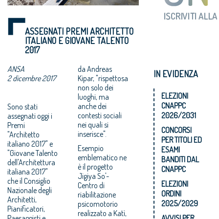
ASSEGNATI PREMI ARCHITETTO
ITALIANO E GIOVANE TALENTO
2017
ANSA
da Andreas
IN EVIDENZA
2 dicembre 2017
Kipar, "rispettosa
non solo dei
ELEZIONI
luoghi, ma
CNAPPC
anche dei
Sono stati
contesti sociali
2026/2031
assegnati oggi i
nei quali si
Premi
CONCORSI
inserisce".
"Architetto
PER TITOLI ED
italiano 2017" e
Esempio
ESAMI
"Giovane Talento
emblematico ne
BANDITI DAL
dell'Architettura
è il progetto
CNAPPC
italiana 2017"
Jigiya So'-
che il Consiglio
ELEZIONI
Centro di
Nazionale degli
ORDINI
riabilitazione
Architetti,
2025/2029
psicomotorio
Pianificatori,
realizzato a Katì,
Paesaggisti e
AVVISI PER