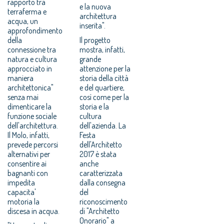
rapporto tra
e la nuova
terraferma e
architettura
acqua, un
inserita".
approfondimento
della
Il progetto
connessione tra
mostra, infatti,
natura e cultura
grande
approcciato in
attenzione per la
maniera
storia della città
architettonica"
e del quartiere,
senza mai
così come per la
dimenticare la
storia e la
funzione sociale
cultura
dell'architettura.
dell'azienda. La
Il Molo, infatti,
Festa
prevede percorsi
dell'Architetto
alternativi per
2017 è stata
consentire ai
anche
bagnanti con
caratterizzata
impedita
dalla consegna
capacita'
del
motoria la
riconoscimento
discesa in acqua.
di "Architetto
Onorario" a