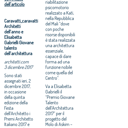
riabilitazione
dell'articolo
psicomotorio
realizzato a Katì,
nella Repubblica
Caravatti_caravatti
del Mali “dove
Architetti
con poche
dell’anno e
risorse disponibili
Elisabetta
è stata realizzata
Gabrielli Giovane
una architettura
talento
essenziale,
dell’architettura
capace di dare
architetti.com
forma ad una
3 dicembre 2017
funzione nobile
come quella del
Sono stati
Centro”.
assegnati ieri, 2
dicembre 2017,
Va a Elisabetta
in occasione
Gabrielli il
della quinta
“Premio Giovane
edizione della
Talento
Festa
dell’Architettura
dell’Architetto i
2017” per il
Premi Architetto
progetto del
Italiano 2017 e
Molo di Askim –