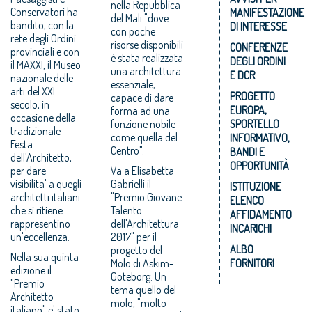
nella Repubblica
Conservatori ha
MANIFESTAZIONE
del Mali "dove
bandito, con la
DI INTERESSE
con poche
rete degli Ordini
risorse disponibili
CONFERENZE
provinciali e con
è stata realizzata
DEGLI ORDINI
il MAXXI, il Museo
una architettura
E DCR
nazionale delle
essenziale,
arti del XXI
PROGETTO
capace di dare
secolo, in
EUROPA,
forma ad una
occasione della
funzione nobile
SPORTELLO
tradizionale
come quella del
INFORMATIVO,
Festa
Centro".
BANDI E
dell'Architetto,
OPPORTUNITÀ
per dare
Va a Elisabetta
visibilita' a quegli
Gabrielli il
ISTITUZIONE
architetti italiani
"Premio Giovane
ELENCO
che si ritiene
Talento
AFFIDAMENTO
rappresentino
dell'Architettura
INCARICHI
un'eccellenza.
2017" per il
ALBO
progetto del
Nella sua quinta
Molo di Askim-
FORNITORI
edizione il
Goteborg. Un
"Premio
tema quello del
Architetto
molo, "molto
italiano" e' stato