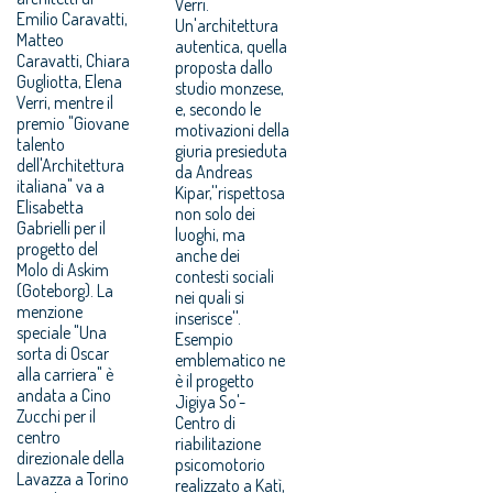
Verri.
Emilio Caravatti,
Un'architettura
Matteo
autentica, quella
Caravatti, Chiara
proposta dallo
Gugliotta, Elena
studio monzese,
Verri, mentre il
e, secondo le
premio "Giovane
motivazioni della
talento
giuria presieduta
dell'Architettura
da Andreas
italiana" va a
Kipar,''rispettosa
Elisabetta
non solo dei
Gabrielli per il
luoghi, ma
progetto del
anche dei
Molo di Askim
contesti sociali
(Goteborg). La
nei quali si
menzione
inserisce''.
speciale "Una
Esempio
sorta di Oscar
emblematico ne
alla carriera" è
è il progetto
andata a Cino
Jigiya So'-
Zucchi per il
Centro di
centro
riabilitazione
direzionale della
psicomotorio
Lavazza a Torino
realizzato a Katì,