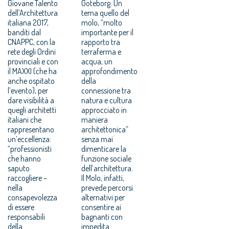
Giovane Talento
Goteborg. Un
dell’Architettura
tema quello del
italiana 2017,
molo, “molto
banditi dal
importante per il
CNAPPC, con la
rapporto tra
rete degli Ordini
terraferma e
provinciali e con
acqua, un
il MAXXI (che ha
approfondimento
anche ospitato
della
l’evento), per
connessione tra
dare visibilità a
natura e cultura
quegli architetti
approcciato in
italiani che
maniera
rappresentano
architettonica”
un’eccellenza:
senza mai
“professionisti
dimenticare la
che hanno
funzione sociale
saputo
dell’architettura.
raccogliere –
Il Molo, infatti,
nella
prevede percorsi
consapevolezza
alternativi per
di essere
consentire ai
responsabili
bagnanti con
della
impedita