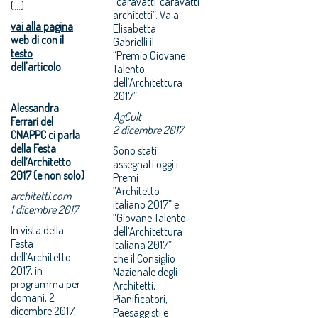
“caravatti_caravatti
(...)
architetti”. Va a
vai alla pagina
Elisabetta
web di con il
Gabrielli il
testo
“Premio Giovane
dell'articolo
Talento
dell’Architettura
2017”
Alessandra
AgCult
Ferrari del
2 dicembre 2017
CNAPPC ci parla
della Festa
Sono stati
dell’Architetto
assegnati oggi i
2017 (e non solo)
Premi
“Architetto
architetti.com
italiano 2017” e
1 dicembre 2017
“Giovane Talento
In vista della
dell’Architettura
Festa
italiana 2017”
dell’Architetto
che il Consiglio
2017, in
Nazionale degli
programma per
Architetti,
domani, 2
Pianificatori,
dicembre 2017,
Paesaggisti e