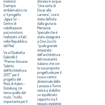
inserisce".
discesa in acqua.
Esempio
"Una sorta di
emblematico ne
Oscar alla
e' il progetto
carriera", così è
Jigiya So' -
stata definita
Centro di
dalla giuria la
riabilitazione
Menzione
psicomotorio
Speciale che è
realizzato a Kati',
stata assegnata
nella Repubblica
a Cino Zucchi
del Mali.
"quale grande
interprete
Va a Elisabetta
dell'architettura
Gabrielli il
del novecento
"Premio Giovane
italiano che con
Talento
la sua proposta
dell'Architettura
progettuale per il
2017" per il
nuovo centro
progetto del
direzionale della
Molo di Askim -
Lavazza a Torino
Goteborg. Un
riesce a stabilire
tema quello del
un equilibrato
molo, "molto
rapporto tra il
importante per il
tessuto esistente