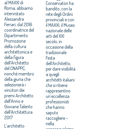
al MAXXI di
Conservatori ha
Roma, abbiamo
bandito, con la
intervistato
rete degli Ordini
Alessandra
provinciali e con
Ferrari, dal 2016
il MAXXI, il Museo
coordinatrice del
nazionale delle
Dipartimento
arti del XXI
Promozione
secolo, in
della cultura
occasione della
architettonica e
tradizionale
della figura
Festa
dell’Architetto
dell’Architetto,
del CNAPPC,
per dare visibilità
nonché membro
a quegli
della giuria che
architetti italiani
selezionerà i
che si ritiene
vincitori dei
rappresentino
premi Architetto
un’eccellenza:
dell’Anno e
professionisti
Giovane Talento
che hanno
dell’Architettura
saputo
2017.
raccogliere –
nella
L’architetto
consapevolezza