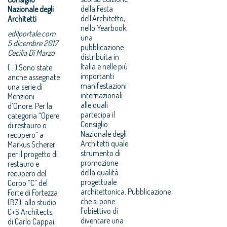
della Festa
Nazionale degli
dell'Architetto,
Architetti
nello Yearbook,
edilportale.com
una
5 dicembre 2017
pubblicazione
Cecilia Di Marzo
distribuita in
Italia e nelle più
(...) Sono state
importanti
anche assegnate
manifestazioni
una serie di
internazionali
Menzioni
alle quali
d’Onore. Per la
partecipa il
categoria “Opere
Consiglio
di restauro o
Nazionale degli
recupero” a
Architetti quale
Markus Scherer
strumento di
per il progetto di
promozione
restauro e
della qualità
recupero del
progettuale
Corpo “C” del
architettonica. Pubblicazione
Forte di Fortezza
che si pone
(BZ); allo studio
l'obiettivo di
C+S Architects,
diventare una
di Carlo Cappai,