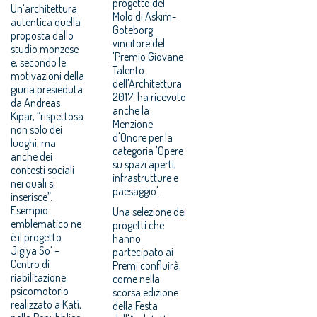
progetto del
Un’architettura
Molo di Askim-
autentica quella
Goteborg
proposta dallo
vincitore del
studio monzese
'Premio Giovane
e, secondo le
Talento
motivazioni della
dell'Architettura
giuria presieduta
2017' ha ricevuto
da Andreas
anche la
Kipar, “rispettosa
Menzione
non solo dei
d'Onore per la
luoghi, ma
categoria 'Opere
anche dei
su spazi aperti,
contesti sociali
infrastrutture e
nei quali si
paesaggio'.
inserisce”.
Esempio
Una selezione dei
emblematico ne
progetti che
è il progetto
hanno
Jigiya So’ –
partecipato ai
Centro di
Premi confluirà,
riabilitazione
come nella
psicomotorio
scorsa edizione
realizzato a Katì,
della Festa