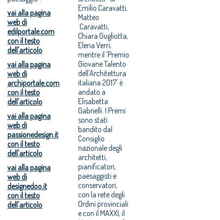
Emilio Caravatti,
vai alla pagina
Matteo
web di
Caravatti,
edilportale.com
Chiara Gugliotta,
con il testo
Elena Verri,
dell'articolo
mentre il 'Premio
Giovane Talento
vai alla pagina
dell'Architettura
web di
italiana 2017' è
archiportale.com
andato a
con il testo
Elisabetta
dell'articolo
Gabrielli. I Premi
vai alla pagina
sono stati
web di
bandito dal
passionedesign.it
Consiglio
con il testo
nazionale degli
dell'articolo
architetti,
pianificatori,
vai alla pagina
paesaggisti e
web di
conservatori,
designedoo.it
con la rete degli
con il testo
Ordini provinciali
dell'articolo
e con il MAXXI, il