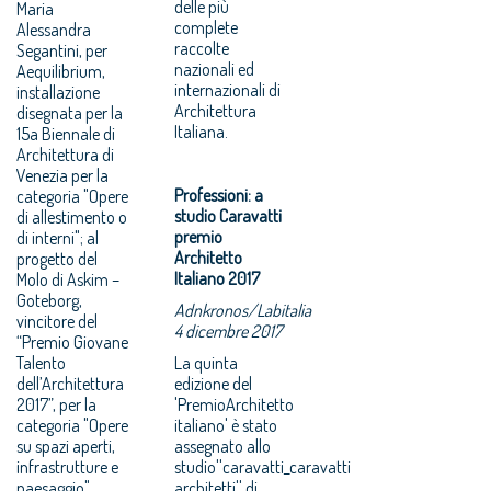
delle più
Maria
complete
Alessandra
raccolte
Segantini, per
nazionali ed
Aequilibrium,
internazionali di
installazione
Architettura
disegnata per la
Italiana.
15a Biennale di
Architettura di
Venezia per la
Professioni: a
categoria "Opere
studio Caravatti
di allestimento o
premio
di interni"; al
Architetto
progetto del
Italiano 2017
Molo di Askim –
Goteborg,
Adnkronos/Labitalia
vincitore del
4 dicembre 2017
“Premio Giovane
Talento
La quinta
dell’Architettura
edizione del
2017”, per la
'PremioArchitetto
categoria "Opere
italiano' è stato
su spazi aperti,
assegnato allo
infrastrutture e
studio''caravatti_caravatti
paesaggio".
architetti'' di