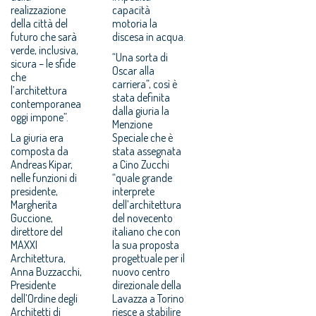
realizzazione
capacità
della città del
motoria la
futuro che sarà
discesa in acqua.
verde, inclusiva,
“Una sorta di
sicura – le sfide
Oscar alla
che
carriera”, così è
l’architettura
stata definita
contemporanea
dalla giuria la
oggi impone”.
Menzione
La giuria era
Speciale che è
composta da
stata assegnata
Andreas Kipar,
a Cino Zucchi
nelle funzioni di
“quale grande
presidente,
interprete
Margherita
dell’architettura
Guccione,
del novecento
direttore del
italiano che con
MAXXI
la sua proposta
Architettura,
progettuale per il
Anna Buzzacchi,
nuovo centro
Presidente
direzionale della
dell’Ordine degli
Lavazza a Torino
Architetti di
riesce a stabilire