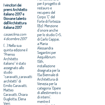
per il progetto di
I vincitori dei
restauro e
premi Architetto
recupero del
italiano 2017 e
Corpo 'C' del
Giovane talento
Forte di Fortezza
dell’Architettura
(Bz). Menzione
italiana 2017
d'onore anche
casaeclima.com
per lo studio C+S,
4 dicembre 2017
di Carlo Cappai,
a Maria
(...) Nella sua
Alessandra
quinta edizione il
Segantini per
“Premio
Aequilibrium
Architetto
15th,
italiano” è stato
installazione
assegnato allo
disegnata per la
studio
15a Biennale di
“caravatti_caravatti
Architettura di
architetti” di
Venezia per la
Emilio Caravatti,
categoria 'Opere
Matteo
di allestimento o
Caravatti, Chiara
di interni';
Gugliotta, Elena
mentre il
Verri.