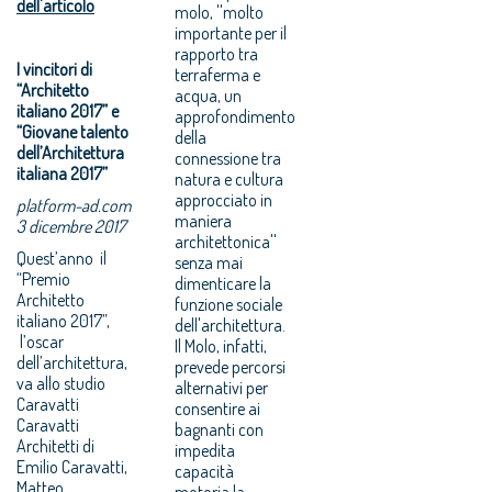
dell'articolo
molo, ''molto
importante per il
rapporto tra
I vincitori di
terraferma e
“Architetto
acqua, un
italiano 2017” e
approfondimento
“Giovane talento
della
dell’Architettura
connessione tra
italiana 2017”
natura e cultura
approcciato in
platform-ad.com
maniera
3 dicembre 2017
architettonica''
Quest’anno il
senza mai
“Premio
dimenticare la
Architetto
funzione sociale
italiano 2017”,
dell'architettura.
l’oscar
Il Molo, infatti,
dell’architettura,
prevede percorsi
va allo studio
alternativi per
Caravatti
consentire ai
Caravatti
bagnanti con
Architetti di
impedita
Emilio Caravatti,
capacità
Matteo
motoria la