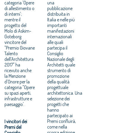
categoria 'Opere
una
di allestimento o
pubblicazione
di interni';
distribuita in
mentre il
Italia e nelle più
progetto del
importanti
Molo di Askim-
manifestazioni
Goteborg
internazionali
vincitore del
alle quali
"Premio Giovane
partecipa il
Talento
Consiglio
dell'Architettura
Nazionale degli
2017" ha
Architetti quale
ricevuto anche
strumento di
la Menzione
promozione
d'Onore per la
della qualità
categoria "Opere
progettuale
su spazi aperti,
architettonica. Una
infrastrutture e
selezione dei
paesaggio'.
progetti che
hanno
partecipato ai
Premi confluirà,
I vincitori dei
come nella
Premi del
scorsa edizione
Consiglio