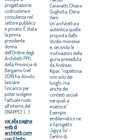
progettazione,
Caravatti, Chiara
costruzione e
Gugliotta, Elena
consulenza nel
Verri.
settore pubblico
Un’architettura
e privato. È stata
autentica quella
la prima
proposta dallo
presidente
studio monzese
donna
e, secondo le
dell’Ordine degli
motivazioni della
Architetti PPC
giuria presieduta
della Provincia di
da Andreas
Bergamo (nel
Kipar, “rispettosa
2016 ha dovuto
non solo dei
lasciare
luoghi, ma
l’incarico per
anche dei
poter svolgere
contesti sociali
l’attuale ruolo
nei quali si
all’interno del
inserisce”.
CNAPPC). (...)
Esempio
emblematico ne
vai alla pagina
è il progetto
web di
Jigiya So’ –
architetti.com
Centro di
con il testo