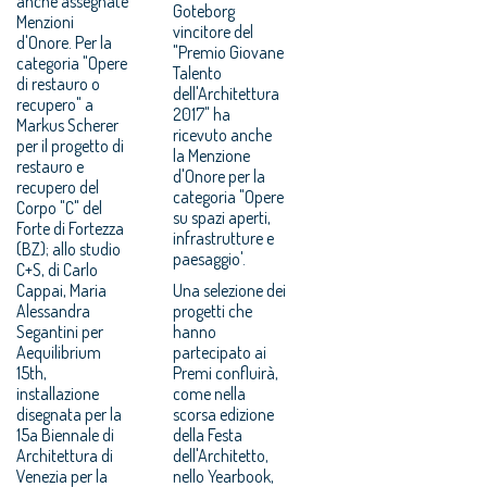
anche assegnate
Goteborg
Menzioni
vincitore del
d'Onore. Per la
"Premio Giovane
categoria "Opere
Talento
di restauro o
dell'Architettura
recupero" a
2017" ha
Markus Scherer
ricevuto anche
per il progetto di
la Menzione
restauro e
d'Onore per la
recupero del
categoria "Opere
Corpo "C" del
su spazi aperti,
Forte di Fortezza
infrastrutture e
(BZ); allo studio
paesaggio'.
C+S, di Carlo
Cappai, Maria
Una selezione dei
Alessandra
progetti che
Segantini per
hanno
Aequilibrium
partecipato ai
15th,
Premi confluirà,
installazione
come nella
disegnata per la
scorsa edizione
15a Biennale di
della Festa
Architettura di
dell'Architetto,
Venezia per la
nello Yearbook,