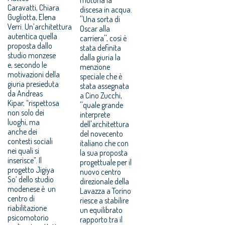
Caravatti, Chiara
discesa in acqua.
Gugliotta, Elena
''Una sorta di
Verri. Un’architettura
Oscar alla
autentica quella
carriera'', così è
proposta dallo
stata definita
studio monzese
dalla giuria la
e, secondo le
menzione
motivazioni della
speciale che è
giuria presieduta
stata assegnata
da Andreas
a Cino Zucchi,
Kipar, “rispettosa
''quale grande
non solo dei
interprete
luoghi, ma
dell'architettura
anche dei
del novecento
contesti sociali
italiano che con
nei quali si
la sua proposta
inserisce”. Il
progettuale per il
progetto Jigiya
nuovo centro
So’ dello studio
direzionale della
modenese è un
Lavazza a Torino
centro di
riesce a stabilire
riabilitazione
un equilibrato
psicomotorio
rapporto tra il