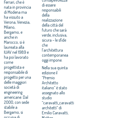
Ferrari, che è
di essere
nata in provincia
responsabili
di Modena ma
della
ha vissuto a
realizzazione
Verona, Venezia,
della città del
Milano,
futuro che sarà
Bergamo, e
verde, inclusiva,
anche in
sicura – le sfide
Marocco, si è
che
laureata alla
l’architettura
IUAV nel 1989 e
contemporanea
ha poi lavorato
oggi impone.
come
progettista e
Nella sua quinta
responsabile di
edizione il
progetto per una
“Premio
delle maggiori
Architetto
società di
italiano” è stato
engineering
assegnato allo
americane. Dal
studio
2000, con sede
“caravatti_caravatti
stabile a
architetti” di
Bergamo, si
Emilio Caravatti,
occupa di
Matteo