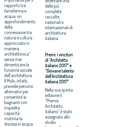
diventare una
rapporto tra
delle più
terraferma e
complete
acqua, un
raccolte
approfondimento
nazionali e
della
internazionali di
connessione tra
architettura
natura e cultura
italiana.
approcciato in
maniera
architettonica”
Premi: i vincitori
senza mai
di “Architetto
dimenticare la
italiano 2017” e
funzione sociale
“Giovane talento
dell’architettura.
dell’Architettura
Il Molo, infatti,
italiana 2017”
prevede percorsi
Nella sua quinta
alternativi per
edizione il
consentire ai
“Premio
bagnanti con
Architetto
impedita
italiano” è stato
capacità
assegnato allo
motoria la
studio
discesa in acqua.