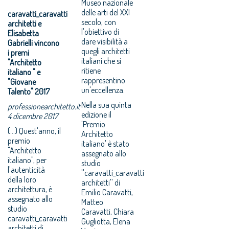
Museo nazionale
delle arti del XXI
caravatti_caravatti
secolo, con
architetti e
l'obiettivo di
Elisabetta
dare visibilità a
Gabrielli vincono
quegli architetti
i premi
italiani che si
"Architetto
ritiene
italiano " e
rappresentino
"Giovane
un'eccellenza.
Talento" 2017
Nella sua quinta
professionearchitetto.it
edizione il
4 dicembre 2017
'Premio
(...) Quest'anno, il
Architetto
premio
italiano' è stato
"Architetto
assegnato allo
italiano", per
studio
l'autenticità
''caravatti_caravatti
della loro
architetti'' di
architettura, è
Emilio Caravatti,
assegnato allo
Matteo
studio
Caravatti, Chiara
caravatti_caravatti
Gugliotta, Elena
architetti di