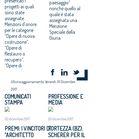
presentati i
paesaggio”
progetti ai quali
nonché quello al
sono state
quale è stata
assegnate
assegnata una
Menzioni d’onore
Menzione
per le categorie
Speciale della
“Opere di nuova
Giuria.
costruzione”,
“Opere di
Restauro o
recupero”,
“Opere di
Ultimo aggiornamento: Venerdì, 01 Dicembre
2017
COMUNICATI
PROFESSIONE E
STAMPA
MEDIA
02 dicembre 2017
20 dicembre 2017
PREMI: I VINCITORI DI
FORTEZZA (BZ):
“ARCHITETTO
SCHERER PER IL