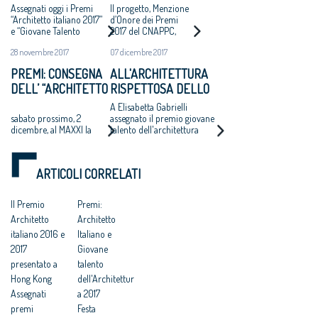
ITALIANO 2017” E
RECUPERO DEL
Assegnati oggi i Premi
Il progetto, Menzione
“GIOVANE TALENTO
CORPO C DEL
“Architetto italiano 2017”
d’Onore dei Premi
e “Giovane Talento
2017 del CNAPPC,
DELL’ARCHITETTURA
FORTE
dell’Architettura italiana
restituisce un volume
ITALIANA 2017”
28 novembre 2017
07 dicembre 2017
2017” che il Consiglio
distrutto per
Nazionale degli Architetti,
realizzare una galleria
PREMI: CONSEGNA
ALL'ARCHITETTURA
Pianificatori, Paesaggisti e
della SS12
DELL’ “ARCHITETTO
RISPETTOSA DELLO
Conservatori ha bandito,
con la rete degli Ordini
DELL’ANNO 2017” E
STUDIO
A Elisabetta Gabrielli
provinciali e con il MAXXI
DEL “GIOVANE
CARAVATTI_CARAVATTI
sabato prossimo, 2
assegnato il premio giovane
dicembre, al MAXXI la
talento dell'architettura
TALENTO
IL PREMIO
“Festa dell’Architetto
2017 per il progetto del
DELL’ARCHITETTURA
ARCHITETTO ITALIANO
2017” – verso l’VIII
Molo di Askim-Goteborg
ITALIANA 2017”
Congresso degli
ARTICOLI CORRELATI
Architetti italiani
Il Premio
Premi:
Architetto
Architetto
italiano 2016 e
Italiano e
2017
Giovane
presentato a
talento
Hong Kong
dell'Architettur
Assegnati
a 2017
premi
Festa