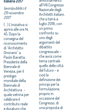
avvicinamento
italiana 2017”
all’VIII Congresso
lavoripubblici.it
Nazionale degli
29 novembre
Architetti italiani,
2017
che si terrà a
luglio 2018, con
(...) L’iniziativa si
un primo
aprirà alle ore 14,
confronto su
45. Dopo la
uno degli
consegna del
argomenti del
riconoscimento
dibattito
di “Architetto
congressuale –
Onorario” a
che avrà come
Paolo Baratta,
tema centrale
Presidente della
quello delle città
Biennale di
del futuro – e
Venezia, per il
cioè la
prestigio
definizione dei
mondiale della
principi per la
Biennale di
formulazione,
Architettura -
proprio in
quale vetrina per
occasione del
celebrare il
Congresso, di
contributo reale
una proposta di
e duraturo che