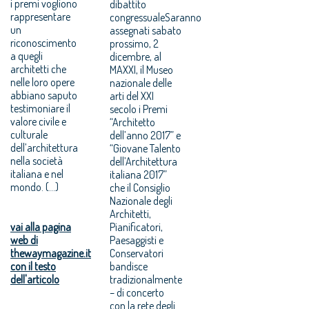
i premi vogliono
dibattito
rappresentare
congressualeSaranno
un
assegnati sabato
riconoscimento
prossimo, 2
a quegli
dicembre, al
architetti che
MAXXI, il Museo
nelle loro opere
nazionale delle
abbiano saputo
arti del XXI
testimoniare il
secolo i Premi
valore civile e
“Architetto
culturale
dell’anno 2017” e
dell’architettura
“Giovane Talento
nella società
dell’Architettura
italiana e nel
italiana 2017”
mondo. (...)
che il Consiglio
Nazionale degli
Architetti,
vai alla pagina
Pianificatori,
web di
Paesaggisti e
thewaymagazine.it
Conservatori
con il testo
bandisce
dell'articolo
tradizionalmente
– di concerto
con la rete degli