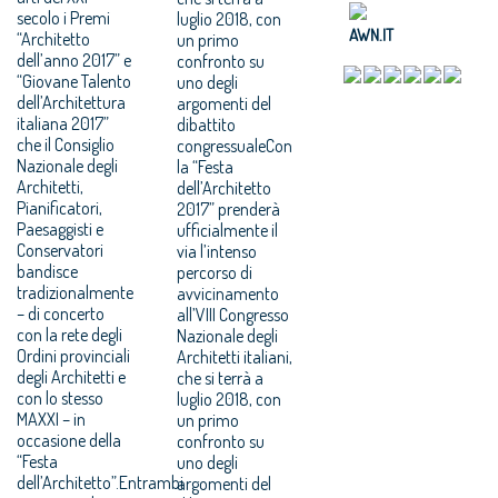
secolo i Premi
luglio 2018, con
AWN.IT
“Architetto
un primo
dell’anno 2017” e
confronto su
“Giovane Talento
uno degli
dell’Architettura
argomenti del
italiana 2017”
dibattito
che il Consiglio
congressualeCon
Nazionale degli
la “Festa
Architetti,
dell’Architetto
Pianificatori,
2017” prenderà
Paesaggisti e
ufficialmente il
Conservatori
via l’intenso
bandisce
percorso di
tradizionalmente
avvicinamento
– di concerto
all’VIII Congresso
con la rete degli
Nazionale degli
Ordini provinciali
Architetti italiani,
degli Architetti e
che si terrà a
con lo stesso
luglio 2018, con
MAXXI – in
un primo
occasione della
confronto su
“Festa
uno degli
dell’Architetto”.Entrambi
argomenti del