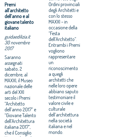
Ordini provinciali
Premi
degli Architetti e
all’architetto
con lo stesso
dell’anno e al
MAXXI – in
giovane talento
occasione della
italiano
“Festa
guidaedilizia.it
dell’Architetto”.
30 novembre
Entrambi i Premi
2017
vogliono
rappresentare
Saranno
un
assegnati
riconoscimento
sabato, 2
a quegli
dicembre, al
architetti che
MAXXI, il Museo
nelle loro opere
nazionale delle
abbiano saputo
arti del XXI
testimoniare il
secolo i Premi
valore civile e
“Architetto
culturale
dell’anno 2017” e
dell’architettura
“Giovane Talento
nella società
dell’Architettura
italiana e nel
italiana 2017”,
mondo.
che il Consiglio