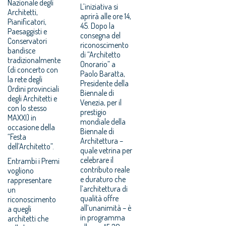
Nazionale degli
L’iniziativa si
Architetti,
aprirà alle ore 14,
Pianificatori,
45. Dopo la
Paesaggisti e
consegna del
Conservatori
riconoscimento
bandisce
di “Architetto
tradizionalmente
Onorario” a
(di concerto con
Paolo Baratta,
la rete degli
Presidente della
Ordini provinciali
Biennale di
degli Architetti e
Venezia, per il
con lo stesso
prestigio
MAXXI) in
mondiale della
occasione della
Biennale di
“Festa
Architettura –
dell’Architetto”.
quale vetrina per
celebrare il
Entrambi i Premi
contributo reale
vogliono
e duraturo che
rappresentare
l’architettura di
un
qualità offre
riconoscimento
all’unanimità – è
a quegli
in programma
architetti che