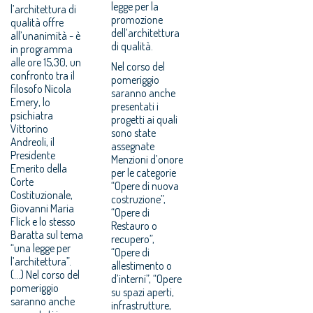
legge per la
l’architettura di
promozione
qualità offre
dell’architettura
all’unanimità - è
di qualità.
in programma
alle ore 15,30, un
Nel corso del
confronto tra il
pomeriggio
filosofo Nicola
saranno anche
Emery, lo
presentati i
psichiatra
progetti ai quali
Vittorino
sono state
Andreoli, il
assegnate
Presidente
Menzioni d’onore
Emerito della
per le categorie
Corte
“Opere di nuova
Costituzionale,
costruzione”,
Giovanni Maria
“Opere di
Flick e lo stesso
Restauro o
Baratta sul tema
recupero”,
“una legge per
“Opere di
l’architettura”.
allestimento o
(...) Nel corso del
d’interni”, “Opere
pomeriggio
su spazi aperti,
saranno anche
infrastrutture,