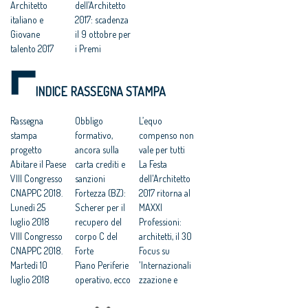
Architetto
dell’Architetto
italiano e
2017: scadenza
Giovane
il 9 ottobre per
talento 2017
i Premi
La Festa
Premi
dell'Architetto
Architetto
INDICE RASSEGNA STAMPA
2017 ritorna al
Italiano e
MAXXI
Giovane
Festa
Rassegna
Talento
Obbligo
L’equo
dell’Architetto
stampa
dell’Architettur
formativo,
compenso non
2017 - Una
progetto
a 2017, come
ancora sulla
vale per tutti
legge per
Abitare il Paese
candidarsi
carta crediti e
La Festa
l’architettura
VIII Congresso
Festa
sanzioni
dell'Architetto
Festa
CNAPPC 2018.
dell'Architetto:
Fortezza (BZ):
2017 ritorna al
dell’Architetto
Lunedì 25
al via i Premi
Scherer per il
MAXXI
2017, Consiglio
luglio 2018
Architetto
recupero del
Professioni:
Nazionale: “I
VIII Congresso
Italiano e
corpo C del
architetti, il 30
bravi architetti
CNAPPC 2018.
Giovane
Forte
Focus su
vanno
Martedì 10
talento
Piano Periferie
'Internazionali
premiati”
luglio 2018
dell’Architettur
operativo, ecco
zzazione e
Festa
VIII Congresso
a 2017
tutti i progetti
innovazione