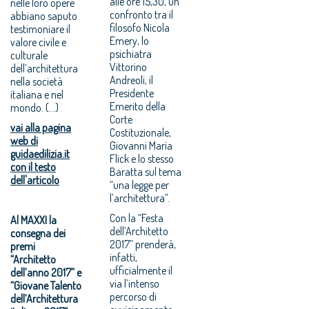
alle ore 15,30, un
nelle loro opere
confronto tra il
abbiano saputo
filosofo Nicola
testimoniare il
Emery, lo
valore civile e
psichiatra
culturale
Vittorino
dell’architettura
Andreoli, il
nella società
Presidente
italiana e nel
Emerito della
mondo. (...)
Corte
vai alla pagina
Costituzionale,
web di
Giovanni Maria
guidaedilizia.it
Flick e lo stesso
con il testo
Baratta sul tema
dell'articolo
“una legge per
l’architettura”.
Con la “Festa
Al MAXXI la
dell’Architetto
consegna dei
2017” prenderà,
premi
infatti,
“Architetto
ufficialmente il
dell’anno 2017” e
via l’intenso
“Giovane Talento
percorso di
dell’Architettura