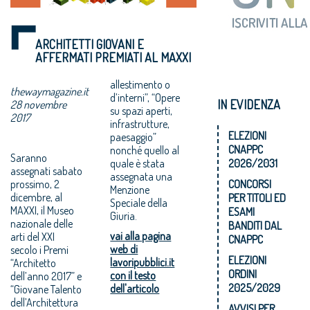
ARCHITETTI GIOVANI E
AFFERMATI PREMIATI AL MAXXI
allestimento o
thewaymagazine.it
d’interni”, “Opere
IN EVIDENZA
28 novembre
su spazi aperti,
2017
infrastrutture,
ELEZIONI
paesaggio”
CNAPPC
nonché quello al
Saranno
quale è stata
2026/2031
assegnati sabato
assegnata una
prossimo, 2
CONCORSI
Menzione
dicembre, al
PER TITOLI ED
Speciale della
MAXXI, il Museo
ESAMI
Giuria.
nazionale delle
BANDITI DAL
vai alla pagina
arti del XXI
CNAPPC
web di
secolo i Premi
ELEZIONI
lavoripubblici.it
“Architetto
ORDINI
con il testo
dell’anno 2017” e
2025/2029
dell'articolo
“Giovane Talento
dell’Architettura
AVVISI PER