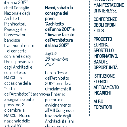
italiana 2017”
MANIFESTAZIONE
che il Consiglio
Maxxi, sabato la
DI INTERESSE
Nazionale degli
consegna dei
Architetti,
premi
CONFERENZE
Pianificatori,
“Architetto
DEGLI ORDINI
Paesaggisti e
dell’anno 2017” e
E DCR
Conservatori
“Giovane Talento
PROGETTO
bandisce
dell’Architettura
EUROPA,
tradizionalmente
italiana 2017”
SPORTELLO
– di concerto
AgCult
con la rete degli
INFORMATIVO,
28 novembre
Ordini provinciali
BANDI E
2017
degli Architetti e
OPPORTUNITÀ
con lo stesso
Con la “Festa
ISTITUZIONE
MAXXI – in
dell’Architetto
ELENCO
occasione della
2017” prenderà
AFFIDAMENTO
“Festa
ufficialmente il
INCARICHI
dell’Architetto”.Saranno
via l’intenso
assegnati sabato
percorso di
ALBO
prossimo, 2
avvicinamento
FORNITORI
dicembre, al
all’VIII Congresso
MAXXI, il Museo
Nazionale degli
nazionale delle
Architetti italiani,
arti del XXI
che si terrà a