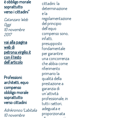
è obbligo morale
cittadini: la
soprattutto
determinazione
verso i cittadini"
e la
regolamentazione
Catanzaro Web
del principio
Oggi
dell'equo
10 novembre
compenso sono,
2017
infatti,
vai alla pagina
presupposto
web di
fondamentale
petrona.virgilio.it
per garantire
con il testo
una concorrenza
dell'articolo
che abbia come
riferimento
primario la
Professioni:
qualità della
architetti, equo
prestazione a
compenso
garanzia di
obbligo morale
un'attività
soprattutto
professionale, in
verso cittadini
tutti i settori,
adeguata e
Adnkronos/Labitalia
proporzionata
10 novembre