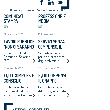
Ultimo aggiornamento: Sabato, 11 Novembre 2017
COMUNICATI
PROFESSIONE E
STAMPA
MEDIA
13 dicembre 2017
14 dicembre 2017
LAVORI PUBBLICI:
SERVIZI SENZA
“NON CI SARANNO
COMPENSO, IL
ALTRI ‘CASI
COMUNE DI
il dietrofront del
Soddisfazione da
CATANZARO’ - MAI
SOLARINO RITIRA
Comune di Solarino
parte del presidente
(SR)
degli architetti e
PIÙ INCARICHI DI
I BANDI DI
dell'Oice. Intanto il
PROGETTAZIONE
PROGETTAZIONE
30 novembre 2017
30 novembre 2017
bando di Catanzaro si
AD UN EURO”
A UN EURO
avvicina
EQUO COMPENSO:
EQUO COMPENSO,
all'aggiudicazione
CONSIGLIO
IL CNAPPC
NAZIONALE
RICORRE ALLA
Contro la sentenza
Contro la sentenza
ARCHITETTI
CORTE EUROPEA
del Consiglio di Stato
del Consiglio di Stato
su bando del Comune
sul bando del
RICORRE ALLA
DEI DIRITTI
di Catanzaro.
Comune di Catanzaro
CORTE EUROPEA
DELL’UOMO
Cappochin “è una
per l’affidamento
DEI DIRITTI
pericolosa istigazione
della redazione del