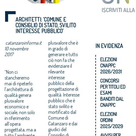
ARCHITETTI: 'COMUNE E
CONSIGLIO DI STATO, SVILITO
INTERESSE PUBBLICO'
catanzaroinforma.it
plusvalore che è
IN EVIDENZA
10 novembre
in grado di
2017
generare e tutto
ELEZIONI
ciò non fa che
CNAPPC
evidenziare il
rilevante
2026/2031
“Non ci
interesse
stancheremo
CONCORSI
pubblico della
mai di ripeterlo:
PER TITOLI ED
progettazione di
l’architettura di
ESAMI
qualità. Interesse
qualità genera
BANDITI DAL
pubblico che è
plusvalore
CNAPPC
stato svilito e
economico e
mortificato dal
sociale, non solo
ELEZIONI
Comune di
in riferimento
ORDINI
Catanzaro e dai
all’opera
2025/2029
giudici del
progettata, ma a
Consiglio di
tutto l’ambiente
AVVISI PER