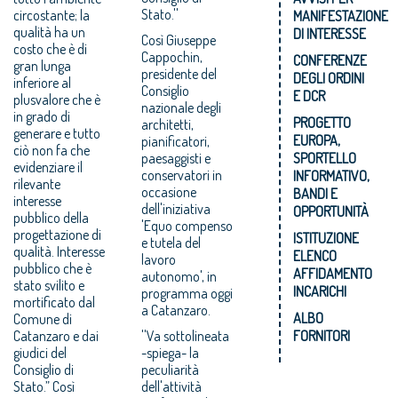
Stato.''
circostante; la
MANIFESTAZIONE
qualità ha un
DI INTERESSE
Così Giuseppe
costo che è di
Cappochin,
CONFERENZE
gran lunga
presidente del
DEGLI ORDINI
inferiore al
Consiglio
E DCR
plusvalore che è
nazionale degli
in grado di
PROGETTO
architetti,
generare e tutto
EUROPA,
pianificatori,
ciò non fa che
paesaggisti e
SPORTELLO
evidenziare il
conservatori in
INFORMATIVO,
rilevante
occasione
BANDI E
interesse
dell'iniziativa
OPPORTUNITÀ
pubblico della
'Equo compenso
progettazione di
ISTITUZIONE
e tutela del
qualità. Interesse
ELENCO
lavoro
pubblico che è
AFFIDAMENTO
autonomo', in
stato svilito e
INCARICHI
programma oggi
mortificato dal
a Catanzaro.
ALBO
Comune di
Catanzaro e dai
''Va sottolineata
FORNITORI
giudici del
-spiega- la
Consiglio di
peculiarità
Stato.” Così
dell'attività