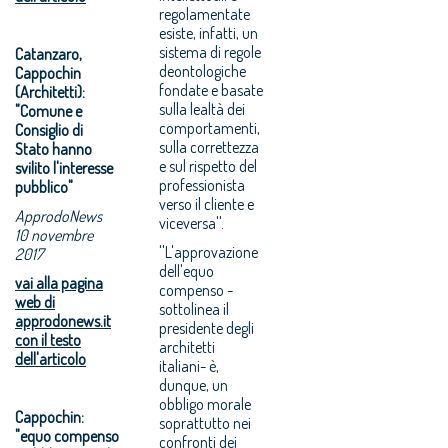
regolamentate
esiste, infatti, un
sistema di regole
Catanzaro,
deontologiche
Cappochin
fondate e basate
(Architetti):
sulla lealtà dei
"Comune e
comportamenti,
Consiglio di
sulla correttezza
Stato hanno
e sul rispetto del
svilito l'interesse
professionista
pubblico"
verso il cliente e
ApprodoNews
viceversa''.
10 novembre
''L'approvazione
2017
dell'equo
vai alla pagina
compenso -
web di
sottolinea il
approdonews.it
presidente degli
con il testo
architetti
dell'articolo
italiani- è,
dunque, un
obbligo morale
Cappochin:
soprattutto nei
"equo compenso
confronti dei