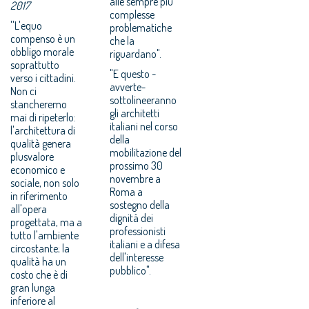
alle sempre più
2017
complesse
''L'equo
problematiche
compenso è un
che la
obbligo morale
riguardano".
soprattutto
"E questo -
verso i cittadini.
avverte-
Non ci
sottolineeranno
stancheremo
gli architetti
mai di ripeterlo:
italiani nel corso
l'architettura di
della
qualità genera
mobilitazione del
plusvalore
prossimo 30
economico e
novembre a
sociale, non solo
Roma a
in riferimento
sostegno della
all'opera
dignità dei
progettata, ma a
professionisti
tutto l'ambiente
italiani e a difesa
circostante; la
dell'interesse
qualità ha un
pubblico".
costo che è di
gran lunga
inferiore al