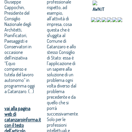
Giuseppe
professionale
Cappochin,
rispetto, ad
AWN.IT
Presidente del
esempio,
Consiglio
all'attività di
Nazionale degli
impresa, cosa
Architetti,
questa che è
Pianificatori,
sfuggita al
Paesaggisti e
Comune di
Conservatori in
Catanzaro e allo
occasione
stesso Consiglio
dell’iniziativa
di Stato: essa è
“Equo
l'applicazione di
compenso e
un sapere alla
tutela del lavoro
soluzione di un
autonomo” in
problema ogni
programma oggi
volta diverso dal
a Catanzaro. (...)
problema
precedente e da
quello che si
porrà
vai alla pagina
successivamente.
web di
Solo per le
catanzaroinforma.it
professioni
con il testo
intellettuali e
dell'articolo