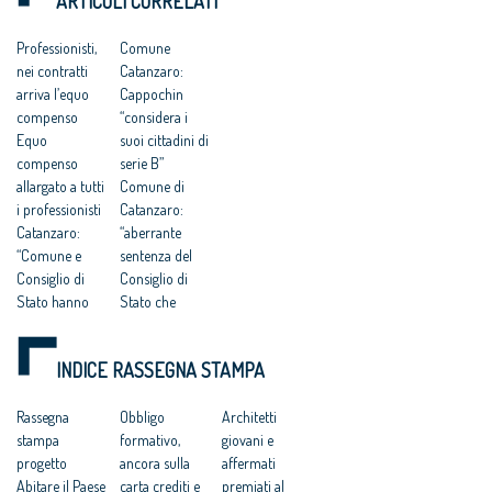
ARTICOLI CORRELATI
a delinquere”
Piano Strutturale
DELL’UOMO
all’Antitrust “no ad
della città al
una competitività
compenso simbolico
Professionisti,
Comune
basata su
di un euro
nei contratti
Catanzaro:
fondamentalismi
monetari e finalizzata
arriva l’equo
Cappochin
a tutelare gli interessi
compenso
“considera i
dei grandi gruppi
Equo
suoi cittadini di
finanziari”
compenso
serie B”
allargato a tutti
Comune di
i professionisti
Catanzaro:
Catanzaro:
“aberrante
“Comune e
sentenza del
Consiglio di
Consiglio di
Stato hanno
Stato che
svilito
avalla
l’interesse
caporalato
INDICE RASSEGNA STAMPA
pubblico”
intellettuale e
Catanzaro.
professionale”
Cnappc:
Rassegna
Progettisti
Obbligo
Architetti
‘Sconcerta che
stampa
gratis a
formativo,
giovani e
al Mit ignorino
progetto
Catanzaro, il
ancora sulla
affermati
il codice dei
Abitare il Paese
Tar accoglie il
carta crediti e
premiati al