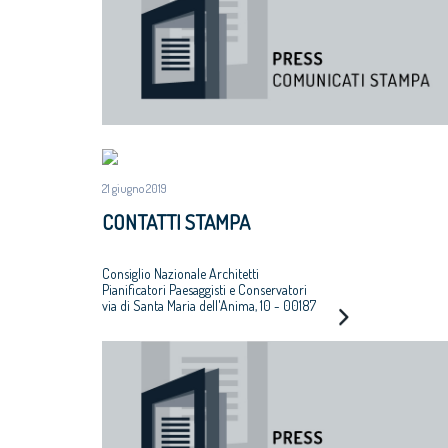
21 giugno 2019
CONTATTI STAMPA
Consiglio Nazionale Architetti
Pianificatori Paesaggisti e Conservatori
via di Santa Maria dell'Anima, 10 - 00187
Roma
Tel 06.6889901
Ufficio Stampa
Silvia Renzi
Mobile +39 3382366914