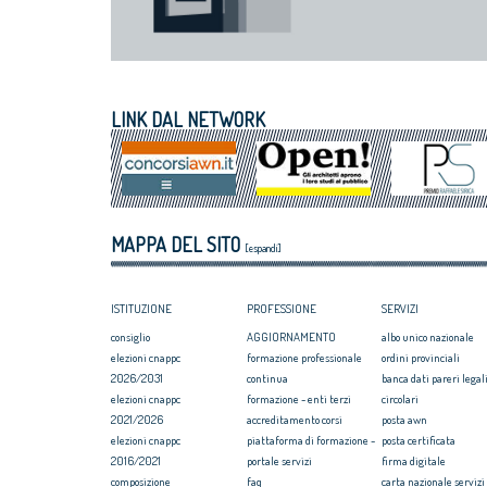
LINK DAL NETWORK
MAPPA DEL SITO
[espandi]
ISTITUZIONE
PROFESSIONE
SERVIZI
consiglio
AGGIORNAMENTO
albo unico nazionale
elezioni cnappc
formazione professionale
ordini provinciali
2026/2031
continua
banca dati pareri legali
elezioni cnappc
formazione - enti terzi
circolari
2021/2026
accreditamento corsi
posta awn
elezioni cnappc
piattaforma di formazione -
posta certificata
2016/2021
portale servizi
firma digitale
composizione
faq
carta nazionale servizi