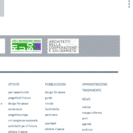
ATTIVITÀ
PUBBLICAZIONI
AMMINISTRAZIONE
TRASPARENTE
pari opportunità
design for peace
progetto di futuro
guide
NEWS
 e
design for peace
riviste
notizie
centenario
l'architetto
cnappc informa
progetto europa
point zero
pnrr
viii congresso nazionale
yearbook
agenda
architetti per il futuro
abitare il paese
archivio
abitare il paese