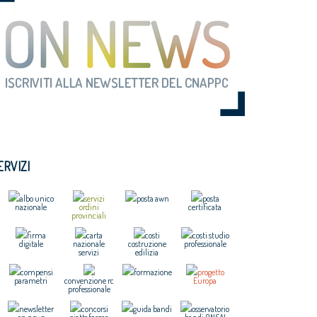
ERVIZI
albo unico
servizi
posta awn
posta
nazionale
ordini
certificata
provinciali
firma
carta
costi
costi studio
digitale
nazionale
costruzione
professionale
servizi
edilizia
compensi
formazione
progetto
parametri
convenzione rc
Europa
professionale
newsletter
concorsi
guida bandi
osservatorio