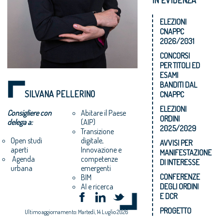
ELEZIONI
CNAPPC
2026/2031
CONCORSI
PER TITOLI ED
ESAMI
BANDITI DAL
SILVANA PELLERINO
CNAPPC
ELEZIONI
Consigliere con
Abitare il Paese
ORDINI
delega a:
(AIP)
2025/2029
Transizione
digitale,
Open studi
AVVISI PER
Innovazione e
aperti
MANIFESTAZIONE
competenze
Agenda
DI INTERESSE
emergenti
urbana
CONFERENZE
BIM
DEGLI ORDINI
AI e ricerca
E DCR
PROGETTO
Ultimo aggiornamento: Martedì, 14 Luglio 2026