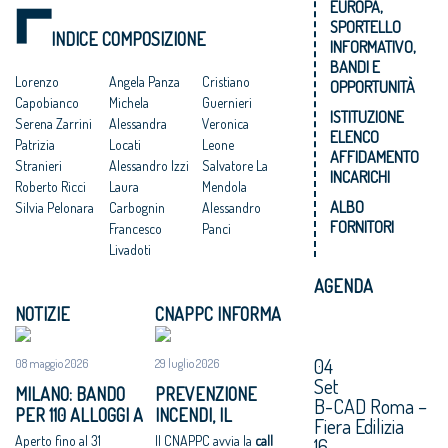
EUROPA,
SPORTELLO
INDICE COMPOSIZIONE
INFORMATIVO,
BANDI E
Lorenzo
Angela Panza
Cristiano
OPPORTUNITÀ
Capobianco
Michela
Guernieri
ISTITUZIONE
Serena Zarrini
Alessandra
Veronica
ELENCO
Patrizia
Locati
Leone
AFFIDAMENTO
Stranieri
Alessandro Izzi
Salvatore La
INCARICHI
Roberto Ricci
Laura
Mendola
ALBO
Silvia Pelonara
Carbognin
Alessandro
FORNITORI
Francesco
Panci
Livadoti
AGENDA
NOTIZIE
CNAPPC INFORMA
04
08 maggio 2026
29 luglio 2026
Set
MILANO: BANDO
PREVENZIONE
B-CAD Roma –
PER 110 ALLOGGI A
INCENDI, IL
Fiera Edilizia
NIGUARDA E
CNAPPC CERCA
Aperto fino al 31
Il CNAPPC avvia la
call
16