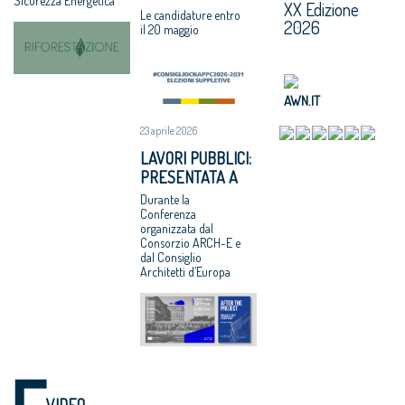
Sicurezza Energetica
XX Edizione
CNAPPC: LE
Le candidature entro
2026
VOTAZIONI IL 9
il 20 maggio
GIUGNO 2026
AWN.IT
23 aprile 2026
LAVORI PUBBLICI:
PRESENTATA A
BRUXELLES LA
Durante la
RICERCA CNAPPC
Conferenza
organizzata dal
“DOPO IL
Consorzio ARCH-E e
PROGETTO”
dal Consiglio
Architetti d’Europa
VIDEO