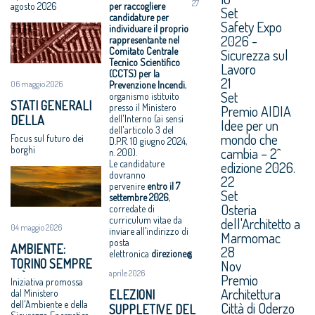
27
GIAMBELLINO
UN ESPERTO PER
agosto 2026
per raccogliere
Set
candidature per
IL COMITATO
Safety Expo
individuare il proprio
CENTRALE
2026 -
rappresentante nel
TECNICO
Comitato Centrale
Sicurezza sul
Tecnico Scientifico
SCIENTIFICO
Lavoro
(CCTS) per la
21
Prevenzione Incendi
,
06 maggio 2026
Set
organismo istituito
STATI GENERALI
presso il Ministero
Premio AIDIA
dell'Interno (ai sensi
DELLA
Idee per un
dell'articolo 3 del
BELLEZZA: A
mondo che
Focus sul futuro dei
D.P.R. 10 giugno 2024,
OFFIDA L’11 E IL 12
borghi
cambia – 2^
n. 200).
GIUGNO
Le candidature
edizione 2026.
dovranno
22
pervenire
entro il
7
Set
settembre 2026
,
Osteria
corredate di
curriculum vitae da
dell'Architetto a
04 maggio 2026
inviare all’indirizzo di
Marmomac
posta
AMBIENTE:
28
elettronica
direzione@cnappc.it
.
TORINO SEMPRE
Nov
aprile 2026
Premio
PIÙ GREEN CON
Iniziativa promossa
Architettura
“RIFORESTAZIONE”
ELEZIONI
dal Ministero
dell'Ambiente e della
Città di Oderzo
SUPPLETIVE DEL