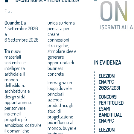
Fiera
Quando:
Da
unica su Roma –
4 Settembre 2026
pensata per
a
creare
6 Settembre 2026
connessioni
strategiche,
Tra nuovi
stimolare idee e
materiali
generare
IN EVIDENZA
sostenibili e
opportunità di
intelligenza
business
artificiale, il
concrete.
ELEZIONI
mondo
CNAPPC
Immagina un
dell’edilizia,
2026/2031
luogo dove le
architettura e
principali
design si dà
CONCORSI
aziende
appuntamento
PER TITOLI ED
produttrici, gli
per scrivere
ESAMI
studi di
insieme il
BANDITI DAL
progettazione
progetto più
CNAPPC
più influenti al
ambizioso: costruire
mondo, buyer e
ELEZIONI
il domani che
business