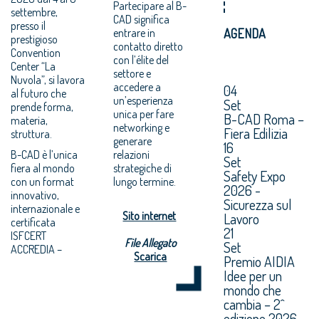
Partecipare al B-
settembre,
CAD significa
presso il
entrare in
AGENDA
prestigioso
contatto diretto
Convention
con l’élite del
Center “La
settore e
Nuvola”, si lavora
accedere a
04
al futuro che
un’esperienza
Set
prende forma,
unica per fare
B-CAD Roma –
materia,
networking e
Fiera Edilizia
struttura.
generare
16
B-CAD è l’unica
relazioni
Set
fiera al mondo
strategiche di
Safety Expo
con un format
lungo termine.
2026 -
innovativo,
Sicurezza sul
internazionale e
Sito internet
Lavoro
certificata
21
ISFCERT
File Allegato
Set
ACCREDIA –
Scarica
Premio AIDIA
Idee per un
mondo che
cambia – 2^
edizione 2026.