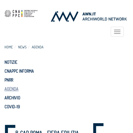
Toggle
navigat
HOME
NEWS
AGENDA
NOTIZIE
CNAPPC INFORMA
PNRR
AGENDA
ARCHIVIO
COVID-19
B-CAD ROMA – FIERA EDILIZIA