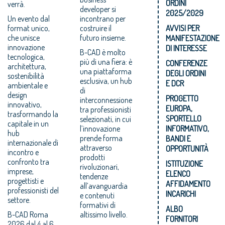
ORDINI
verrà.
developer si
2025/2029
Un evento dal
incontrano per
format unico,
costruire il
AVVISI PER
che unisce
futuro insieme.
MANIFESTAZIONE
innovazione
DI INTERESSE
B-CAD è molto
tecnologica,
più di una fiera: è
CONFERENZE
architettura,
una piattaforma
DEGLI ORDINI
sostenibilità
esclusiva, un hub
E DCR
ambientale e
di
design
PROGETTO
interconnessione
innovativo,
EUROPA,
tra professionisti
trasformando la
SPORTELLO
selezionati, in cui
capitale in un
l’innovazione
INFORMATIVO,
hub
prende forma
BANDI E
internazionale di
attraverso
OPPORTUNITÀ
incontro e
prodotti
confronto tra
ISTITUZIONE
rivoluzionari,
imprese,
ELENCO
tendenze
progettisti e
AFFIDAMENTO
all’avanguardia
professionisti del
INCARICHI
e contenuti
settore.
formativi di
ALBO
B-CAD Roma
altissimo livello.
FORNITORI
2026 dal 4 al 6