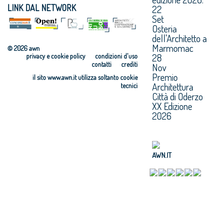
LINK DAL NETWORK
22
Set
Osteria
dell'Architetto a
Marmomac
© 2026 awn
28
privacy e cookie policy
condizioni d'uso
contatti
crediti
Nov
Premio
il sito www.awn.it utilizza soltanto cookie
Architettura
tecnici
Città di Oderzo
XX Edizione
2026
AWN.IT