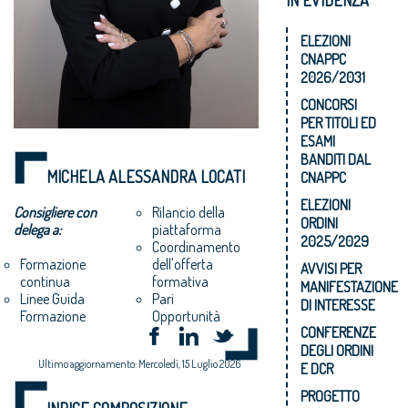
ELEZIONI
CNAPPC
2026/2031
CONCORSI
PER TITOLI ED
ESAMI
BANDITI DAL
MICHELA ALESSANDRA LOCATI
CNAPPC
ELEZIONI
Consigliere con
Rilancio della
ORDINI
delega a:
piattaforma
2025/2029
Coordinamento
dell'offerta
Formazione
AVVISI PER
formativa
continua
MANIFESTAZIONE
Pari
Linee Guida
DI INTERESSE
Opportunità
Formazione
CONFERENZE
DEGLI ORDINI
Ultimo aggiornamento: Mercoledì, 15 Luglio 2026
E DCR
PROGETTO