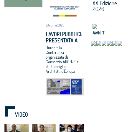
XX Edizione
2026
23 aprile 2026
AWN.IT
LAVORI PUBBLICI:
PRESENTATA A
BRUXELLES LA
Durante la
RICERCA CNAPPC
Conferenza
organizzata dal
“DOPO IL
Consorzio ARCH-E e
PROGETTO”
dal Consiglio
Architetti d’Europa
VIDEO