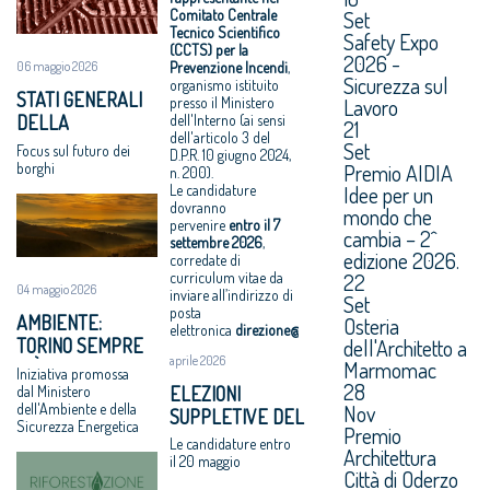
TECNICO
Comitato Centrale
Set
Tecnico Scientifico
SCIENTIFICO
Safety Expo
(CCTS) per la
2026 -
Prevenzione Incendi
,
06 maggio 2026
Sicurezza sul
organismo istituito
STATI GENERALI
presso il Ministero
Lavoro
dell'Interno (ai sensi
DELLA
21
dell'articolo 3 del
BELLEZZA: A
Set
Focus sul futuro dei
D.P.R. 10 giugno 2024,
OFFIDA L’11 E IL 12
Premio AIDIA
borghi
n. 200).
GIUGNO
Le candidature
Idee per un
dovranno
mondo che
pervenire
entro il
7
cambia – 2^
settembre 2026
,
edizione 2026.
corredate di
curriculum vitae da
22
04 maggio 2026
inviare all’indirizzo di
Set
posta
AMBIENTE:
Osteria
elettronica
direzione@cnappc.it
.
dell'Architetto a
TORINO SEMPRE
aprile 2026
Marmomac
PIÙ GREEN CON
Iniziativa promossa
28
“RIFORESTAZIONE”
ELEZIONI
dal Ministero
Nov
dell'Ambiente e della
SUPPLETIVE DEL
Sicurezza Energetica
Premio
CNAPPC: LE
Le candidature entro
Architettura
VOTAZIONI IL 9
il 20 maggio
Città di Oderzo
GIUGNO 2026