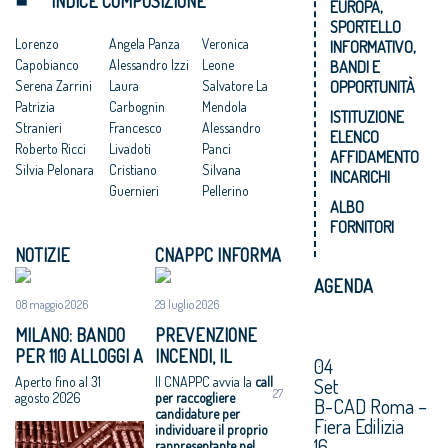
INDICE COMPOSIZIONE
EUROPA,
SPORTELLO
Lorenzo
Angela Panza
Veronica
INFORMATIVO,
Capobianco
Alessandro Izzi
Leone
BANDI E
OPPORTUNITÀ
Serena Zarrini
Laura
Salvatore La
Patrizia
Carbognin
Mendola
ISTITUZIONE
Stranieri
Francesco
Alessandro
ELENCO
Roberto Ricci
Livadoti
Panci
AFFIDAMENTO
Silvia Pelonara
Cristiano
Silvana
INCARICHI
Guernieri
Pellerino
ALBO
FORNITORI
NOTIZIE
CNAPPC INFORMA
AGENDA
08 maggio 2026
29 luglio 2026
MILANO: BANDO
PREVENZIONE
PER 110 ALLOGGI A
INCENDI, IL
04
NIGUARDA E
CNAPPC CERCA
Aperto fino al 31
Il CNAPPC avvia la
call
Set
27
GIAMBELLINO
UN ESPERTO PER
agosto 2026
per raccogliere
B-CAD Roma –
candidature per
IL COMITATO
Fiera Edilizia
individuare il proprio
CENTRALE
16
rappresentante nel