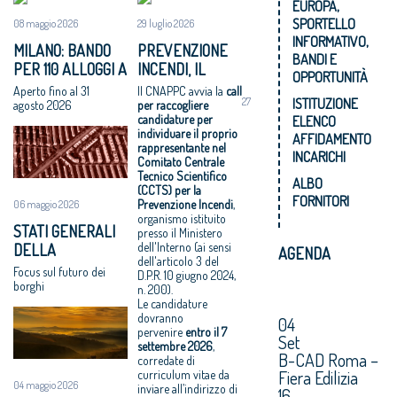
EUROPA,
lavoro per il
standard (SAP)
qualità della
SPORTELLO
08 maggio 2026
29 luglio 2026
futuro della
LIFE 2021-2027
vita: bando per
INFORMATIVO,
professione
–
progetti
MILANO: BANDO
PREVENZIONE
BANDI E
Sottoprogram
d’azione
PER 110 ALLOGGI A
INCENDI, IL
OPPORTUNITÀ
ma Transizione
standard (SAP)
NIGUARDA E
CNAPPC CERCA
Aperto fino al 31
Il CNAPPC avvia la
call
all’energia
LIFE 2021-2027
ISTITUZIONE
27
GIAMBELLINO
UN ESPERTO PER
agosto 2026
per raccogliere
pulita - Bando
–Bando per
candidature per
ELENCO
IL COMITATO
individuare il proprio
azioni di
Progetti
AFFIDAMENTO
CENTRALE
rappresentante nel
INCARICHI
coordinament
strategici di
TECNICO
Comitato Centrale
o e di sostegno
tutela della
Tecnico Scientifico
SCIENTIFICO
ALBO
(CCTS) per la
(CSA)
natura (SNAP)
FORNITORI
Prevenzione Incendi
,
06 maggio 2026
e Progetti
organismo istituito
STATI GENERALI
strategici
presso il Ministero
dell'Interno (ai sensi
DELLA
integrati (SIP)
AGENDA
dell'articolo 3 del
BELLEZZA: A
Focus sul futuro dei
D.P.R. 10 giugno 2024,
OFFIDA L’11 E IL 12
borghi
n. 200).
GIUGNO
Le candidature
dovranno
04
pervenire
entro il
7
Set
settembre 2026
,
B-CAD Roma –
corredate di
Fiera Edilizia
curriculum vitae da
04 maggio 2026
inviare all’indirizzo di
16