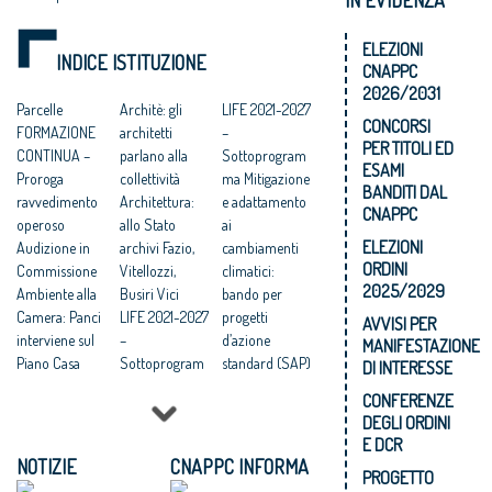
ELEZIONI
INDICE ISTITUZIONE
CNAPPC
2026/2031
Parcelle
Architè: gli
LIFE 2021-2027
CONCORSI
FORMAZIONE
architetti
–
PER TITOLI ED
CONTINUA –
parlano alla
Sottoprogram
ESAMI
Proroga
collettività
ma Mitigazione
BANDITI DAL
ravvedimento
Architettura:
e adattamento
CNAPPC
operoso
allo Stato
ai
ELEZIONI
Audizione in
archivi Fazio,
cambiamenti
ORDINI
Commissione
Vitellozzi,
climatici:
2025/2029
Ambiente alla
Busiri Vici
bando per
Camera: Panci
LIFE 2021-2027
progetti
AVVISI PER
interviene sul
–
d’azione
MANIFESTAZIONE
Piano Casa
Sottoprogram
standard (SAP)
DI INTERESSE
CNAPPC,
ma Natura e
LIFE 2021-2027
CONFERENZE
insediato il
biodiversità:
–
DEGLI ORDINI
nuovo
bando per
Sottoprogram
E DCR
Consiglio: una
progetti
ma Economia
NOTIZIE
CNAPPC INFORMA
PROGETTO
squadra al
d’azione
circolare e