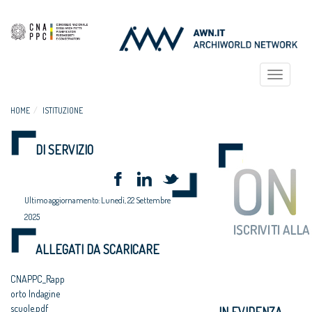
Toggle
navigat
HOME
ISTITUZIONE
DI SERVIZIO
Ultimo aggiornamento: Lunedì, 22 Settembre
2025
ALLEGATI DA SCARICARE
CNAPPC_Rapp
orto Indagine
scuole.pdf
IN EVIDENZA