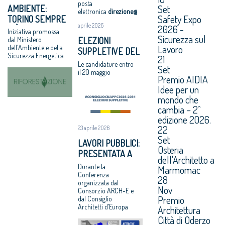
posta
Set
AMBIENTE:
elettronica
direzione@cnappc.it
.
Safety Expo
TORINO SEMPRE
aprile 2026
2026 -
PIÙ GREEN CON
Iniziativa promossa
Sicurezza sul
“RIFORESTAZIONE”
ELEZIONI
dal Ministero
Lavoro
dell'Ambiente e della
SUPPLETIVE DEL
Sicurezza Energetica
21
CNAPPC: LE
Le candidature entro
Set
VOTAZIONI IL 9
il 20 maggio
Premio AIDIA
GIUGNO 2026
Idee per un
mondo che
cambia – 2^
edizione 2026.
22
23 aprile 2026
Set
LAVORI PUBBLICI:
Osteria
PRESENTATA A
dell'Architetto a
BRUXELLES LA
Durante la
Marmomac
RICERCA CNAPPC
Conferenza
28
organizzata dal
“DOPO IL
Nov
Consorzio ARCH-E e
PROGETTO”
Premio
dal Consiglio
Architetti d’Europa
Architettura
Città di Oderzo