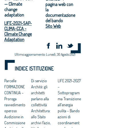
— Climate
pagina web con
change
la
adaptation
documentazione
del bando
LIFE-2021-SAP-
Sito Web
CLIMA-CCA -
Climate Change
Adaptation
Ultimo aggiornamento: Lunedì, 30 Agosto 2021
INDICE ISTITUZIONE
Parcelle
Di servizio
LIFE 2021-2027
FORMAZIONE
Architè: gli
–
CONTINUA –
architetti
Sottoprogram
Proroga
parlano alla
ma Transizione
ravvedimento
collettività
all’energia
operoso
Architettura:
pulita - Bando
Audizione in
allo Stato
azioni di
Commissione
archivi Fazio,
coordinament