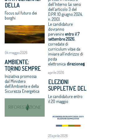
dell'Interno (ai sensi
DELLA
dell'articolo 3 del
BELLEZZA: A
Focus sul futuro dei
D.P.R. 10 giugno 2024,
OFFIDA L’11 E IL 12
borghi
n. 200).
GIUGNO
Le candidature
dovranno
pervenire
entro il
7
settembre 2026
,
corredate di
curriculum vitae da
04 maggio 2026
inviare all’indirizzo di
posta
AMBIENTE:
elettronica
direzione@cnappc.it
.
TORINO SEMPRE
aprile 2026
PIÙ GREEN CON
Iniziativa promossa
“RIFORESTAZIONE”
ELEZIONI
dal Ministero
dell'Ambiente e della
SUPPLETIVE DEL
Sicurezza Energetica
CNAPPC: LE
Le candidature entro
VOTAZIONI IL 9
il 20 maggio
GIUGNO 2026
23 aprile 2026