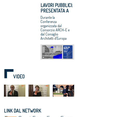
LAVORI PUBBLICI:
PRESENTATA A
BRUXELLES LA
Durante la
RICERCA CNAPPC
Conferenza
organizzata dal
“DOPO IL
Consorzio ARCH-E e
PROGETTO”
dal Consiglio
Architetti d’Europa
VIDEO
LINK DAL NETWORK