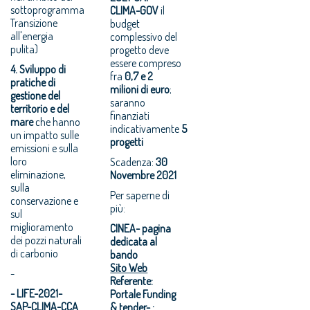
sottoprogramma
CLIMA-GOV
il
Transizione
budget
all'energia
complessivo del
pulita)
progetto deve
essere compreso
4. Sviluppo di
fra
0,7 e 2
pratiche di
milioni di euro
;
gestione del
saranno
territorio e del
finanziati
mare
che hanno
indicativamente
5
un impatto sulle
progetti
emissioni e sulla
loro
Scadenza:
30
eliminazione,
Novembre 2021
sulla
Per saperne di
conservazione e
più:
sul
miglioramento
CINEA- pagina
dei pozzi naturali
dedicata al
di carbonio
bando
Sito Web
-
Referente:
- LIFE-2021-
Portale Funding
SAP-CLIMA-CCA
& tender- :