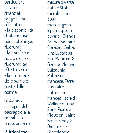
particolare
misura diversa
saranno
dai tre Stati
finanziati
membri con i
progetti che
quali
affrontano
mantengono
- la disponibilità
legami speciali,
di alternative
ovvero 1.Olanda:
adeguate ai gas
Aruba, Bonaire,
fluorurati
Curaçao, Saba,
- la bonifica e
Sint Eustatius,
riciclo dei gas
Sint Maarten; 2.
fluorurati ad
Francia: Nuova
effetto serra
Caledonia,
- la rimozione
Polinesia
delle barriere
francese, Terre
poste dalle
australi e
norme
antartiche
francesi, Isole di
b) Azioni a
Wallis e Futuna,
sostegno del
Saint Pierre e
passaggio alla
Miquelon, Saint
mobilità a
Barthélemy; 3.
emissioni zero
Danimarca:
2. Azioni che
Groenlandia