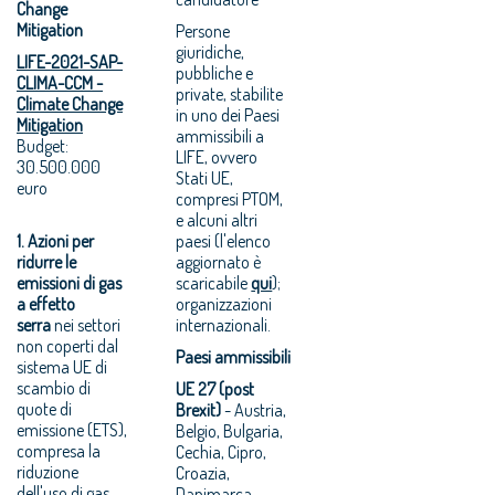
Change
Mitigation
Persone
giuridiche,
LIFE-2021-SAP-
pubbliche e
CLIMA-CCM -
private, stabilite
Climate Change
in uno dei Paesi
Mitigation
ammissibili a
Budget:
LIFE, ovvero
30.500.000
Stati UE,
euro
compresi PTOM,
e alcuni altri
1. Azioni per
paesi (l'elenco
ridurre le
aggiornato è
emissioni di gas
scaricabile
qui
);
a effetto
organizzazioni
serra
nei settori
internazionali.
non coperti dal
Paesi ammissibili
sistema UE di
scambio di
UE 27 (post
quote di
Brexit)
- Austria,
emissione (ETS),
Belgio, Bulgaria,
compresa la
Cechia, Cipro,
riduzione
Croazia,
dell'uso di gas
Danimarca,