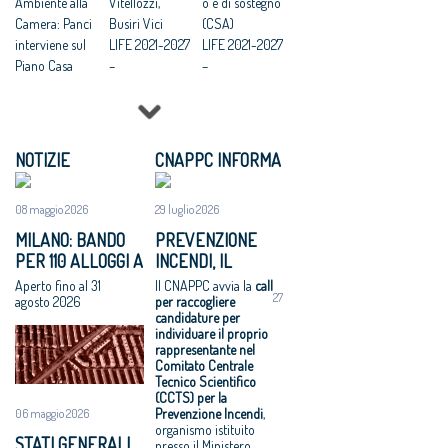
Ambiente alla
Vitellozzi,
o e di sostegno
Camera: Panci
Busiri Vici
(CSA)
interviene sul
LIFE 2021-2027
LIFE 2021-2027
Piano Casa
–
–
CNAPPC,
Sottoprogram
Sottoprogram
insediato il
ma Natura e
ma Economia
nuovo
biodiversità:
circolare e
Consiglio: una
bando per
qualità della
NOTIZIE
CNAPPC INFORMA
squadra al
progetti
vita: bando per
lavoro per il
d’azione
progetti
08 maggio 2026
29 luglio 2026
futuro della
standard (SAP)
d’azione
professione
standard (SAP)
MILANO: BANDO
PREVENZIONE
LIFE 2021-2027
PER 110 ALLOGGI A
INCENDI, IL
–Bando per
NIGUARDA E
CNAPPC CERCA
Aperto fino al 31
Il CNAPPC avvia la
call
Progetti
27
GIAMBELLINO
UN ESPERTO PER
agosto 2026
per raccogliere
strategici di
candidature per
IL COMITATO
individuare il proprio
tutela della
CENTRALE
rappresentante nel
natura (SNAP)
TECNICO
Comitato Centrale
e Progetti
Tecnico Scientifico
SCIENTIFICO
(CCTS) per la
strategici
Prevenzione Incendi
,
06 maggio 2026
integrati (SIP)
organismo istituito
STATI GENERALI
presso il Ministero