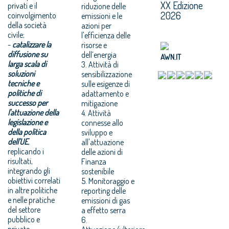
XX Edizione
privati e il
riduzione delle
2026
coinvolgimento
emissioni e le
della società
azioni per
civile;
l'efficienza delle
-
catalizzare la
risorse e
diffusione su
dell’energia
AWN.IT
larga scala di
3. Attività di
soluzioni
sensibilizzazione
tecniche e
sulle esigenze di
politiche di
adattamento e
successo per
mitigazione
l'attuazione della
4. Attività
legislazione e
connesse allo
della politica
sviluppo e
dell'UE
,
all'attuazione
replicando i
delle azioni di
risultati,
Finanza
integrando gli
sostenibile
obiettivi correlati
5. Monitoraggio e
in altre politiche
reporting delle
e nelle pratiche
emissioni di gas
del settore
a effetto serra
pubblico e
6.
privato,