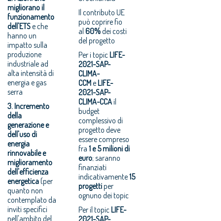
migliorano il
Il contributo UE
funzionamento
può coprire fio
dell'ETS
e che
al
60%
dei costi
hanno un
del progetto
impatto sulla
produzione
Per i topic
LIFE-
industriale ad
2021-SAP-
alta intensità di
CLIMA-
energia e gas
CCM
e
LIFE-
serra
2021-SAP-
CLIMA-CCA
il
3. Incremento
budget
della
complessivo di
generazione e
progetto deve
dell'uso di
essere compreso
energia
fra
1 e 5 milioni di
rinnovabile e
euro
; saranno
miglioramento
finanziati
dell'efficienza
indicativamente
15
energetica
(per
progetti
per
quanto non
ognuno dei topic
contemplato da
inviti specifici
Per il topic
LIFE-
nell'ambito del
2021-SAP-