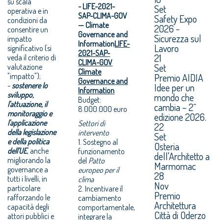
su scala
- LIFE-2021-
Set
operativa e in
SAP-CLIMA-GOV
Safety Expo
condizioni da
— Climate
2026 -
consentire un
Governance and
Sicurezza sul
impatto
Information
LIFE-
Lavoro
significativo (si
2021-SAP-
21
veda il criterio di
CLIMA-GOV
Set
valutazione
Climate
"impatto");
Premio AIDIA
Governance and
-
sostenere lo
Idee per un
Information
sviluppo,
mondo che
Budget:
l'attuazione, il
cambia – 2^
8.000.000 euro
monitoraggio e
edizione 2026.
l'applicazione
Settori di
22
della legislazione
intervento
Set
e della politica
1. Sostegno al
Osteria
dell'UE
, anche
funzionamento
dell'Architetto a
migliorando la
del
Patto
Marmomac
governance a
europeo per il
28
tutti i livelli, in
clima
Nov
particolare
2. Incentivare il
Premio
rafforzando le
cambiamento
Architettura
capacità degli
comportamentale,
Città di Oderzo
attori pubblici e
integrare la