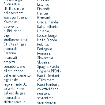
fluorurati a
Estonia,
effetto serra e
Finlandia,
delle sostanze
Francia,
lesive per l'ozono
Germania,
Settori di
Grecia, Irlanda,
intervento
Italia, Lettonia,
a) Riduzione
Lituania,
degli
Lussemburgo,
idrofluorocarburi
Malta, Olanda,
(HFC) e altri gas
Polonia,
fluorurati.
Portogallo,
Saranno
Romania,
finanziati
Slovacchia,
progetti
Slovenia,
contribuiscano
Spagna, Svezia,
all'attuazione
Ungheria.
PTOM
-
dell'emendamento
Paesi e Territori
Kigali e del
d'Oltremare:
regolamento UE
Paesi, territori e
sulla riduzione
collettività che
dell'uso dei gas
non sono
fluorurati a
sovrani ma
effetto serra. In
dipendono in