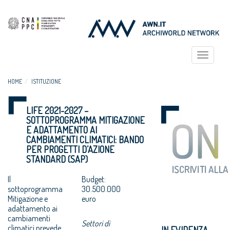
Toggle
navigat
HOME
ISTITUZIONE
LIFE 2021-2027 –
SOTTOPROGRAMMA MITIGAZIONE
E ADATTAMENTO AI
CAMBIAMENTI CLIMATICI: BANDO
PER PROGETTI D’AZIONE
STANDARD (SAP)
Il
Budget:
sottoprogramma
30.500.000
Mitigazione e
euro
adattamento ai
cambiamenti
Settori di
climatici prevede
IN EVIDENZA