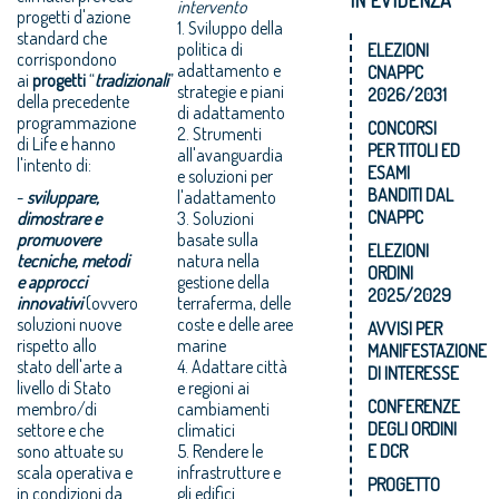
intervento
progetti d'azione
1. Sviluppo della
standard che
politica di
ELEZIONI
corrispondono
adattamento e
CNAPPC
ai
progetti
“
tradizionali
”
strategie e piani
2026/2031
della precedente
di adattamento
programmazione
CONCORSI
2. Strumenti
di Life e hanno
PER TITOLI ED
all'avanguardia
l'intento di:
ESAMI
e soluzioni per
BANDITI DAL
-
sviluppare,
l'adattamento
CNAPPC
dimostrare e
3. Soluzioni
promuovere
basate sulla
ELEZIONI
tecniche, metodi
natura nella
ORDINI
e approcci
gestione della
2025/2029
innovativi
(ovvero
terraferma, delle
soluzioni nuove
coste e delle aree
AVVISI PER
rispetto allo
marine
MANIFESTAZIONE
stato dell'arte a
4. Adattare città
DI INTERESSE
livello di Stato
e regioni ai
CONFERENZE
membro/di
cambiamenti
DEGLI ORDINI
settore e che
climatici
sono attuate su
5. Rendere le
E DCR
scala operativa e
infrastrutture e
PROGETTO
in condizioni da
gli edifici