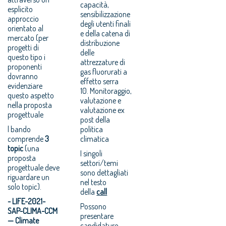
capacità,
esplicito
sensibilizzazione
approccio
degli utenti finali
orientato al
e della catena di
mercato (per
distribuzione
progetti di
delle
questo tipo i
attrezzature di
proponenti
gas fluorurati a
dovranno
effetto serra
evidenziare
10. Monitoraggio,
questo aspetto
valutazione e
nella proposta
valutazione ex
progettuale
post della
l bando
politica
comprende
3
climatica
topic
(una
I singoli
proposta
settori/temi
progettuale deve
sono dettagliati
riguardare un
nel testo
solo topic).
della
call
- LIFE-2021-
Possono
SAP-CLIMA-CCM
presentare
— Climate
candidature