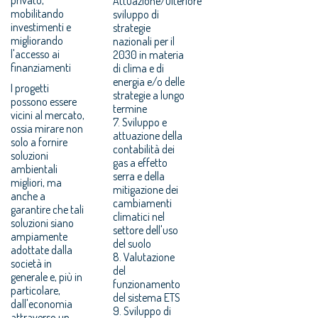
Attuazione/ulteriore
mobilitando
sviluppo di
investimenti e
strategie
migliorando
nazionali per il
l'accesso ai
2030 in materia
finanziamenti
di clima e di
energia e/o delle
I progetti
strategie a lungo
possono essere
termine
vicini al mercato,
7. Sviluppo e
ossia mirare non
attuazione della
solo a fornire
contabilità dei
soluzioni
gas a effetto
ambientali
serra e della
migliori, ma
mitigazione dei
anche a
cambiamenti
garantire che tali
climatici nel
soluzioni siano
settore dell'uso
ampiamente
del suolo
adottate dalla
8. Valutazione
società in
del
generale e, più in
funzionamento
particolare,
del sistema ETS
dall'economia
9. Sviluppo di
attraverso un