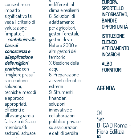
EUROPA,
consentire un
indifferenti al
SPORTELLO
impatto
clima e resilienti
INFORMATIVO,
significativo (si
6. Soluzioni di
BANDI E
veda il criterio di
adattamento
OPPORTUNITÀ
valutazione
per agricoltori,
"impatto");
gestori forestali,
ISTITUZIONE
-
contribuire alla
gestori di siti
ELENCO
base di
Natura 2000 e
AFFIDAMENTO
conoscenza e
altri gestori del
INCARICHI
all'applicazione
territorio
delle migliori
7. Gestione della
ALBO
pratiche
: con
acqu
FORNITORI
"migliore prassi"
8. Preparazione
si intendono
a eventi climatici
soluzioni,
estremi
AGENDA
tecniche, metodi
9. Strumenti
e approcci
finanziari,
appropriati,
soluzioni
efficienti e
innovative e
04
all'avanguardia
collaborazioni
Set
(a livello di Stato
pubblico-private
B-CAD Roma –
membro/di
su assicurazioni
Fiera Edilizia
settore), attuate
e dati di perdita
16