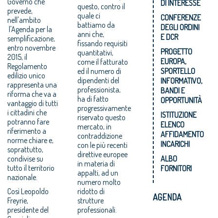
Governo che
DI INTERESSE
questo, contro il
prevede,
quale ci
CONFERENZE
nell'ambito
battiamo da
DEGLI ORDINI
l'Agenda per la
anni che,
E DCR
semplificazione,
fissando requisiti
entro novembre
PROGETTO
quantitativi,
2015, il
EUROPA,
come il fatturato
Regolamento
ed il numero di
SPORTELLO
edilizio unico
dipendenti del
INFORMATIVO,
rappresenta una
professionista,
BANDI E
riforma che va a
ha di fatto
OPPORTUNITÀ
vantaggio di tutti
progressivamente
i cittadini che
ISTITUZIONE
riservato questo
potranno fare
ELENCO
mercato, in
riferimento a
AFFIDAMENTO
contraddizione
norme chiare e,
INCARICHI
con le più recenti
soprattutto,
direttive europee
condivise su
ALBO
in materia di
tutto il territorio
FORNITORI
appalti, ad un
nazionale.
numero molto
Così Leopoldo
ridotto di
AGENDA
Freyrie,
strutture
presidente del
professionali.