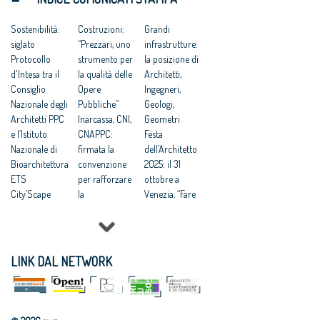
Periferie,
L’Uber degli
bando
Freyrie:
Sostenibilità:
architetti
Costruzioni:
RIUSO a tempo
Grandi
‘valorizzare il
siglato
Scuole
“Prezzari, uno
Città: “un
infrastrutture:
merito dei
Protocollo
innovative,
strumento per
progetto
la posizione di
giovani
d'Intesa tra il
bando in
la qualità delle
nazionale per
Architetti,
architetti’
Consiglio
arrivo:
Opere
pensare e fare
Ingegneri,
Riuso e Sport,
Nazionale degli
concorso di
Pubbliche”
in grande”
Geologi,
Coni:
Architetti PPC
idee solo
Inarcassa, CNI,
Geometri
“valorizzare il
e l’Istituto
digitale
CNAPPC:
Festa
merito dei
Nazionale di
firmata la
dell’Architetto
giovani
Bioarchitettura
convenzione
2025: il 31
progettisti”
ETS
per rafforzare
ottobre a
City’Scape
la
Venezia, “Fare
Award 2026
collaborazione
comunità”
Rigenerazione
a tutela dei
tema della
urbana:
professionisti
13ma edizione
CNAPPC, “è la
Sostenibilità
Appalti:
LINK DAL NETWORK
strada verso
ambientale
Architetti,
un nuovo
delle
Concorsi di
umanesimo”
costruzioni:
progettazione
Rigenerazione:
istituito il
vantaggiosi per