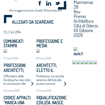
Marmomac
28
Nov
Ultimo aggiornamento: Giovedì, 18 Dicembre 2014
Premio
Architettura
ALLEGATI DA SCARICARE
Città di Oderzo
XX Edizione
CS_3 dic 2014
2026
COMUNICATI
PROFESSIONE E
STAMPA
MEDIA
AWN.IT
17 marzo 2016
18 marzo 2016
PROFESSIONI:
ARCHITETTI,
ARCHITETTI,
ELETTO IL
ELETTO IL NUOVO
CONSIGLIO
Il Ministero della
Professioni. Le cariche
CONSIGLIO
Giustizia ha reso note
saranno definite alla
le conclusioni alle
prima riunione
NAZIONALE
quali è pervenuta la
03 marzo 2016
17 marzo 2016
Commissione
elettorale
CODICE APPALTI:
RIQUALIFICAZIONE
appositamente
“MARCA UNA
EDILIZIA, NASCE
costituita per la