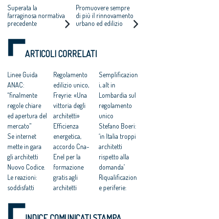
verifica dei risultati
SIGNIFICATIVA
E-LAB, PROMOSSO
Superata la
Promuovere sempre
delle elezioni per il
DISCONTINUITÀ”
DA ARCHITETTI E
farraginosa normativa
di più il rinnovamento
rinnovo del Cnappc
precedente
urbano ed edilizio
LEGAMBIENTE
riducendo i consumi
energetici e limitando
il consumo di suolo
ARTICOLI CORRELATI
Linee Guida
Regolamento
Semplificazion
ANAC:
edilizio unico,
i, alt in
“finalmente
Freyrie: «Una
Lombardia sul
regole chiare
vittoria degli
regolamento
ed apertura del
architetti»
unico
mercato”
Efficienza
Stefano Boeri:
Se internet
energetica,
‘in Italia troppi
mette in gara
accordo Cna-
architetti
gli architetti
Enel per la
rispetto alla
Nuovo Codice.
formazione
domanda’
Le reazioni:
gratis agli
Riqualificazion
soddisfatti
architetti
e periferie:
architetti e
Il bilancio
entro 31
Legambiente
sociale del
gennaio 2016 il
INDICE COMUNICATI STAMPA
Sport e
Cnappc
DPCM con il