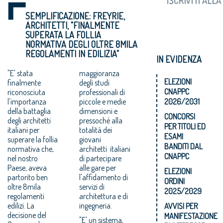
SEMPLIFICAZIONE: FREYRIE,
ARCHITETTI, "FINALMENTE
SUPERATA LA FOLLIA
NORMATIVA DEGLI OLTRE 8MILA
REGOLAMENTI IN EDILIZIA"
IN EVIDENZA
"E' stata
maggioranza
ELEZIONI
finalmente
degli studi
CNAPPC
riconosciuta
professionali di
l'importanza
piccole e medie
2026/2031
della battaglia
dimensioni e
CONCORSI
degli architetti
pressoché alla
PER TITOLI ED
italiani per
totalità dei
ESAMI
superare la follia
giovani
BANDITI DAL
normativa che,
architetti italiani
CNAPPC
nel nostro
di partecipare
Paese, aveva
alle gare per
ELEZIONI
partorito ben
l'affidamento di
ORDINI
oltre 8mila
servizi di
2025/2029
regolamenti
architettura e di
edilizi. La
ingegneria.
AVVISI PER
decisione del
MANIFESTAZIONE
"E' un sistema,