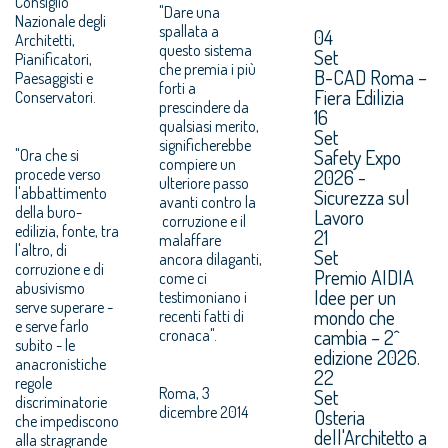
Consiglio
"Dare una
Nazionale degli
spallata a
04
Architetti,
questo sistema
Set
Pianificatori,
che premia i più
B-CAD Roma –
Paesaggisti e
forti a
Fiera Edilizia
Conservatori.
prescindere da
16
qualsiasi merito,
Set
significherebbe
Safety Expo
"Ora che si
compiere un
procede verso
2026 -
ulteriore passo
l'abbattimento
Sicurezza sul
avanti contro la
della buro-
Lavoro
corruzione e il
edilizia, fonte, tra
21
malaffare
l'altro, di
Set
ancora dilaganti,
corruzione e di
Premio AIDIA
come ci
abusivismo
Idee per un
testimoniano i
serve superare -
mondo che
recenti fatti di
e serve farlo
cambia – 2^
cronaca".
subito - le
edizione 2026.
anacronistiche
22
regole
Roma, 3
Set
discriminatorie
dicembre 2014
Osteria
che impediscono
dell'Architetto a
alla stragrande