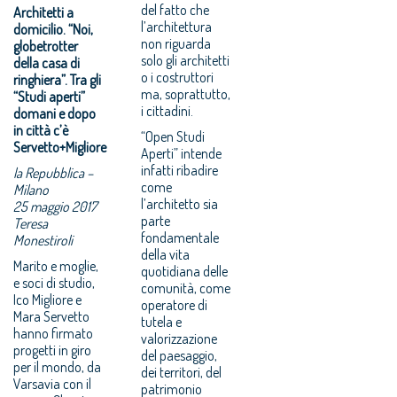
del fatto che
Architetti a
l’architettura
domicilio. “Noi,
non riguarda
globetrotter
solo gli architetti
della casa di
o i costruttori
ringhiera”. Tra gli
ma, soprattutto,
“Studi aperti”
i cittadini.
domani e dopo
in città c’è
“Open Studi
Servetto+Migliore
Aperti” intende
infatti ribadire
la Repubblica –
come
Milano
l’architetto sia
25 maggio 2017
parte
Teresa
fondamentale
Monestiroli
della vita
Marito e moglie,
quotidiana delle
e soci di studio,
comunità, come
Ico Migliore e
operatore di
Mara Servetto
tutela e
hanno firmato
valorizzazione
progetti in giro
del paesaggio,
per il mondo, da
dei territori, del
Varsavia con il
patrimonio