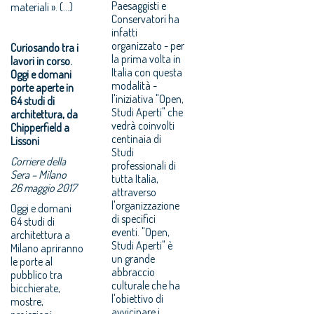
Paesaggisti e
materiali ». (...)
Conservatori ha
infatti
organizzato - per
Curiosando tra i
la prima volta in
lavori in corso.
Italia con questa
Oggi e domani
modalità -
porte aperte in
l'iniziativa "Open,
64 studi di
Studi Aperti" che
architettura, da
vedrà coinvolti
Chipperfield a
centinaia di
Lissoni
Studi
Corriere della
professionali di
Sera – Milano
tutta Italia,
26 maggio 2017
attraverso
l'organizzazione
Oggi e domani
di specifici
64 studi di
eventi. "Open,
architettura a
Studi Aperti" è
Milano apriranno
un grande
le porte al
abbraccio
pubblico tra
culturale che ha
bicchierate,
l'obiettivo di
mostre,
avvicinare i