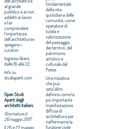
dell’architettura
fondamentale
al grande
della vita
pubblico e ai non
quotidiana delle
addetti ai lavori,
comunità, come
e far
operatore di
comprendere
tutela e
l’importanza
valorizzazione
dell’architettura»,
del paesaggio,
spiegano i
dei territori, del
curatori.
patrimonio
Ingresso libero,
artistico e
dalle 16 alle 22
culturale del
Paese.
Info su
studiaperti.com
Una iniziativa
che può
senz'altro
Open Studi
definirsi come la
Aperti degli
più importante
architetti italiani
manifestazione
diffusa di
floornature.it
architettura per
26 maggio 2017
riaffermarne la
funzione civile
Il 26 e 27 maggio