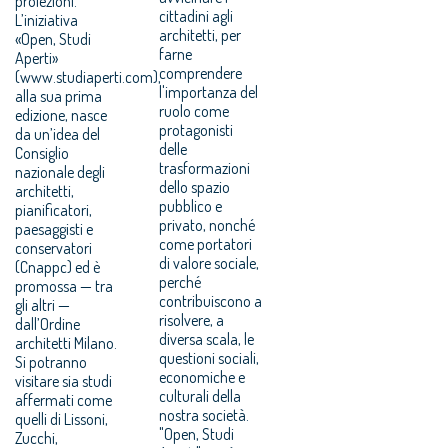
proiezioni.
cittadini agli
L’iniziativa
architetti, per
«Open, Studi
farne
Aperti»
comprendere
(www.studiaperti.com),
l'importanza del
alla sua prima
ruolo come
edizione, nasce
protagonisti
da un’idea del
delle
Consiglio
trasformazioni
nazionale degli
dello spazio
architetti,
pubblico e
pianificatori,
privato, nonché
paesaggisti e
come portatori
conservatori
di valore sociale,
(Cnappc) ed è
perché
promossa — tra
contribuiscono a
gli altri —
risolvere, a
dall’Ordine
diversa scala, le
architetti Milano.
questioni sociali,
Si potranno
economiche e
visitare sia studi
culturali della
affermati come
nostra società.
quelli di Lissoni,
"Open, Studi
Zucchi,