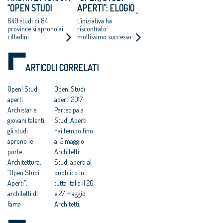
“OPEN STUDI
APERTI”: ELOGIO
APERTI”, IL 26 E
ALLA CREATIVITÀ!
640 studi di 84
L’iniziativa ha
27 MAGGIO,
province si aprono ai
riscontrato
cittadini
moltissimo successo:
DIBATTITI,
di grandissima
PRESENTAZIONI,
soddisfazione è stato
INCONTRI, EVENTI,
vedere persone
ARTICOLI CORRELATI
visitare studi come
VISITE
fossero musei
Open! Studi
Open, Studi
aperti
aperti 2017
Archistar e
Partecipa a
giovani talenti,
Studi Aperti
gli studi
hai tempo fino
aprono le
al 5 maggio
porte
Architetti:
Architettura,
Studi aperti al
“Open Studi
pubblico in
Aperti”:
tutta Italia il 26
architetti di
e 27 maggio
fama
Architetti,
internazionale
“Studi aperti”