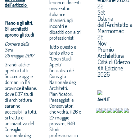
lezioni di docenti
dell'articolo
22
universitari
Set
italiani e
Osteria
stranieri, agli
Piano e gli altri.
dell'Architetto a
incontri e
Gli architetti
Marmomac
dibattiti con altri
aprono gli studi
28
professionisti.
Nov
Corriere della
Tutto questo e
Premio
Sera
tanto altro è
Architettura
26 maggio 2017
“Open Studi
Città di Oderzo
Grandi atelier
Aperti”
XX Edizione
aperti a tutti.
l’iniziativa del
2026
Succede oggi e
Consiglio
domani in 84
Nazionale degli
province italiane,
Architetti,
dove 637 studi
Pianificatori,
AWN.IT
di architettura
Paesaggisti e
saranno
Conservatori,
accessibili a tutti.
che vedrà, il 26 e
Si tratta di
27 maggio
un’iniziativa del
prossimi, 640
Consiglio
Studi
nazionale degli
professionali in