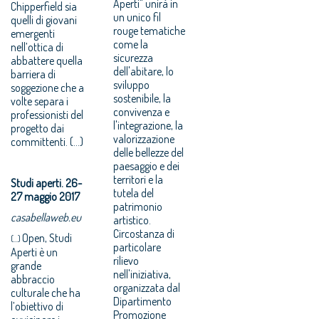
Aperti" unirà in
Chipperfield sia
un unico fil
quelli di giovani
rouge tematiche
emergenti
come la
nell’ottica di
sicurezza
abbattere quella
dell'abitare, lo
barriera di
sviluppo
soggezione che a
sostenibile, la
volte separa i
convivenza e
professionisti del
l'integrazione, la
progetto dai
valorizzazione
committenti. (...)
delle bellezze del
paesaggio e dei
territori e la
Studi aperti. 26-
tutela del
27 maggio 2017
patrimonio
casabellaweb.eu
artistico.
Circostanza di
Open, Studi
(...)
particolare
Aperti è un
rilievo
grande
nell'iniziativa,
abbraccio
organizzata dal
culturale che ha
Dipartimento
l’obiettivo di
Promozione