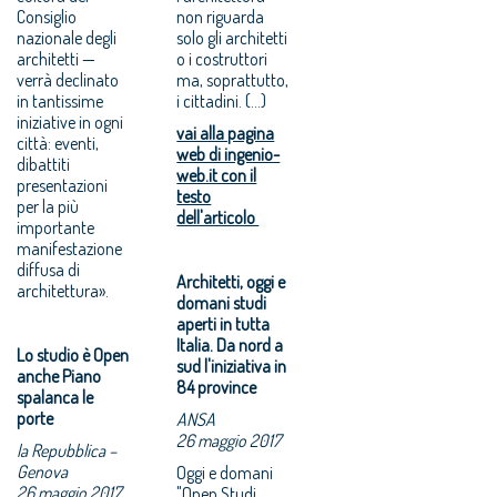
Consiglio
non riguarda
nazionale degli
solo gli architetti
architetti —
o i costruttori
verrà declinato
ma, soprattutto,
in tantissime
i cittadini. (...)
iniziative in ogni
vai alla pagina
città: eventi,
web di ingenio-
dibattiti
web.it con il
presentazioni
testo
per la più
dell'articolo
importante
manifestazione
diffusa di
Architetti, oggi e
architettura».
domani studi
aperti in tutta
Italia. Da nord a
Lo studio è Open
sud l'iniziativa in
anche Piano
84 province
spalanca le
porte
ANSA
26 maggio 2017
la Repubblica –
Genova
Oggi e domani
26 maggio 2017
"Open Studi