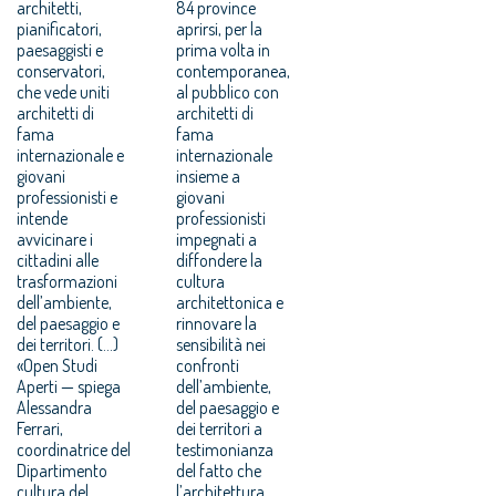
architetti,
84 province
pianificatori,
aprirsi, per la
paesaggisti e
prima volta in
conservatori,
contemporanea,
che vede uniti
al pubblico con
architetti di
architetti di
fama
fama
internazionale e
internazionale
giovani
insieme a
professionisti e
giovani
intende
professionisti
avvicinare i
impegnati a
cittadini alle
diffondere la
trasformazioni
cultura
dell’ambiente,
architettonica e
del paesaggio e
rinnovare la
dei territori. (...)
sensibilità nei
«Open Studi
confronti
Aperti — spiega
dell’ambiente,
Alessandra
del paesaggio e
Ferrari,
dei territori a
coordinatrice del
testimonianza
Dipartimento
del fatto che
cultura del
l’architettura