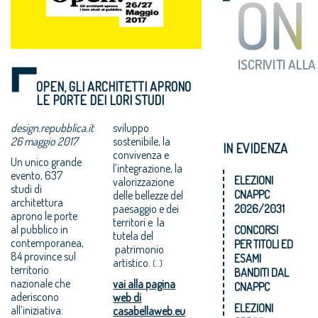
OPEN, GLI ARCHITETTI APRONO
LE PORTE DEI LORI STUDI
design.repubblica.it
sviluppo
26 maggio 2017
sostenibile, la
IN EVIDENZA
convivenza e
Un unico grande
l’integrazione, la
evento, 637
ELEZIONI
valorizzazione
studi di
CNAPPC
delle bellezze del
architettura
paesaggio e dei
2026/2031
aprono le porte
territori e la
al pubblico in
CONCORSI
tutela del
contemporanea,
PER TITOLI ED
patrimonio
84 province sul
ESAMI
artistico.
(...)
territorio
BANDITI DAL
nazionale che
vai alla pagina
CNAPPC
aderiscono
web di
ELEZIONI
all’iniziativa:
casabellaweb.eu