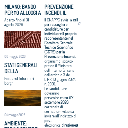
e 27 maggio
luglio 2018
politiche
Festa
MILANO: BANDO
PREVENZIONE
VIII Congresso
integrate per le
dell’Architetto
PER 110 ALLOGGI A
INCENDI, IL
CNAPPC 2018.
città»
2017 - Una
NIGUARDA E
CNAPPC CERCA
Aperto fino al 31
Il CNAPPC avvia la
call
Venerdì 6
Equo
legge per
27
GIAMBELLINO
UN ESPERTO PER
agosto 2026
per raccogliere
luglio 2018
compenso,
l’architettura
candidature per
IL COMITATO
individuare il proprio
VIII Congresso
parametri
Rappresentanz
CENTRALE
rappresentante nel
CNAPPC 2018.
vincolanti
a, avanti in
TECNICO
Comitato Centrale
Gercoledì 5
Servizi senza
ordine sparso
Tecnico Scientifico
SCIENTIFICO
(CCTS) per la
luglio 2018
compenso, il
Professionisti,
Prevenzione Incendi
,
06 maggio 2026
VIII Congresso
comune di
nei contratti
organismo istituito
STATI GENERALI
CNAPPC 2018.
Solarino ritira i
arriva l’equo
presso il Ministero
dell'Interno (ai sensi
DELLA
Mercoledì 4
bandi di
compenso
dell'articolo 3 del
BELLEZZA: A
luglio 2018
progettazione
Equo
Focus sul futuro dei
D.P.R. 10 giugno 2024,
OFFIDA L’11 E IL 12
borghi
VIII Congresso
a un euro
compenso
n. 200).
GIUGNO
Le candidature
CNAPPC 2018.
All'architettura
allargato a tutti
dovranno
Lunedì 2 luglio
rispettosa dello
i professionisti
pervenire
entro il
7
2018
studio
Periferie, la
settembre 2026
,
corredate di
VIII Congresso
caravatti_carav
nuova identità
curriculum vitae da
CNAPPC 2018.
atti il Premio
di 10 aree
04 maggio 2026
inviare all’indirizzo di
Domenica 1
architetto
degradate
posta
AMBIENTE:
luglio 2018
italiano
Architetti:
elettronica
direzione@cnappc.it
.