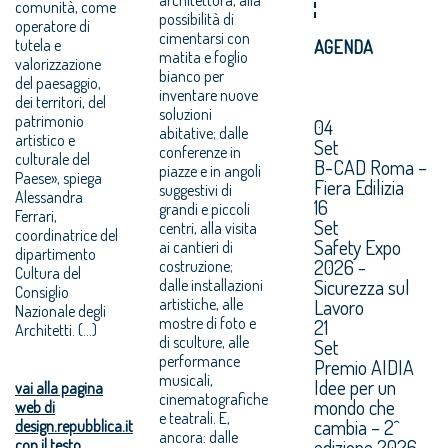
comunità, come
possibilità di
operatore di
cimentarsi con
tutela e
AGENDA
matita e foglio
valorizzazione
bianco per
del paesaggio,
inventare nuove
dei territori, del
soluzioni
patrimonio
04
abitative; dalle
artistico e
Set
conferenze in
culturale del
B-CAD Roma –
piazze e in angoli
Paese», spiega
Fiera Edilizia
suggestivi di
Alessandra
16
grandi e piccoli
Ferrari,
Set
centri, alla visita
coordinatrice del
Safety Expo
ai cantieri di
dipartimento
2026 -
costruzione;
Cultura del
Sicurezza sul
dalle installazioni
Consiglio
artistiche, alle
Lavoro
Nazionale degli
mostre di foto e
21
Architetti. (...)
di sculture, alle
Set
performance
Premio AIDIA
musicali,
Idee per un
vai alla pagina
cinematografiche
mondo che
web di
e teatrali. E,
cambia – 2^
design.repubblica.it
ancora: dalle
edizione 2026.
con il testo