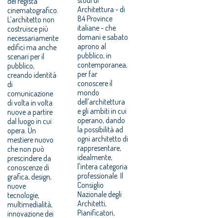
del regista
Architettura - di
cinematografico.
84 Province
L’architetto non
italiane - che
costruisce più
domani e sabato
necessariamente
aprono al
edifici ma anche
pubblico, in
scenari per il
contemporanea,
pubblico,
per far
creando identità
conoscere il
di
mondo
comunicazione
dell'architettura
di volta in volta
e gli ambiti in cui
nuove a partire
operano, dando
dal luogo in cui
la possibilità ad
opera. Un
ogni architetto di
mestiere nuovo
rappresentare,
che non può
idealmente,
prescindere da
l'intera categoria
conoscenze di
professionale. Il
grafica, design,
Consiglio
nuove
Nazionale degli
tecnologie,
Architetti,
multimedialità,
Pianificatori,
innovazione dei