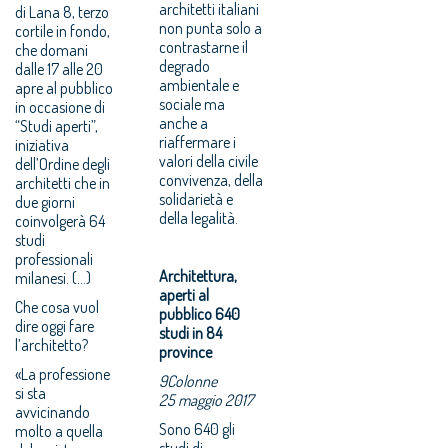
architetti italiani
di Lana 8, terzo
non punta solo a
cortile in fondo,
contrastarne il
che domani
degrado
dalle 17 alle 20
ambientale e
apre al pubblico
sociale ma
in occasione di
anche a
“Studi aperti”,
riaffermare i
iniziativa
valori della civile
dell’Ordine degli
convivenza, della
architetti che in
solidarietà e
due giorni
della legalità.
coinvolgerà 64
studi
professionali
Architettura,
milanesi. (...)
aperti al
Che cosa vuol
pubblico 640
dire oggi fare
studi in 84
l’architetto?
province
«La professione
9Colonne
si sta
25 maggio 2017
avvicinando
Sono 640 gli
molto a quella
studi di