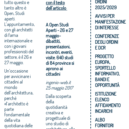
ORDINI
tutto questo e
con il testo
2025/2029
tanto altro è
dell'articolo
Open, Studi
AVVISI PER
aperti.
MANIFESTAZIONE
L’appuntamento,
A Open Studi
DI INTERESSE
con gli architetti
Aperti - 26 e 27
di fama
maggio-
CONFERENZE
internazionale e
dibattiti,
DEGLI ORDINI
con i giovani
presentazioni,
E DCR
professionisti del
incontri, eventi,
PROGETTO
settore, è il 26 e
visite. 640 studi
EUROPA,
27 maggio.
di 84 province si
SPORTELLO
aprono ai
Un’occasione
INFORMATIVO,
cittadini
per avvicinare i
BANDI E
cittadini al
ingenio-web.it
OPPORTUNITÀ
mondo
25 maggio 2017
dell’architettura,
ISTITUZIONE
Dalla scoperta
perché
ELENCO
della
«l’architetto è
AFFIDAMENTO
quotidianità
parte
INCARICHI
creativa e
fondamentale
progettuale di
ALBO
della vita
uno studio di
quotidiana delle
FORNITORI
architettura, alla