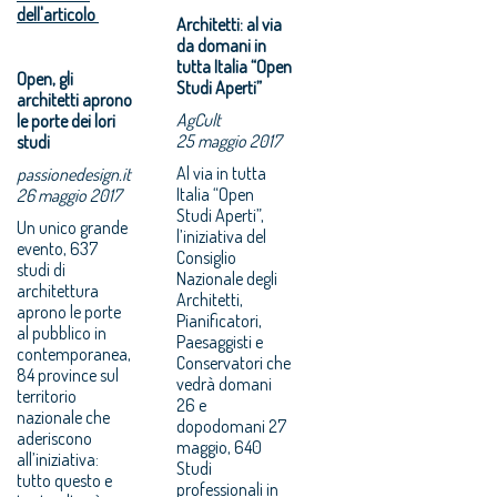
dell'articolo
Architetti: al via
da domani in
tutta Italia “Open
Open, gli
Studi Aperti”
architetti aprono
AgCult
le porte dei lori
25 maggio 2017
studi
Al via in tutta
passionedesign.it
Italia “Open
26 maggio 2017
Studi Aperti”,
Un unico grande
l’iniziativa del
evento, 637
Consiglio
studi di
Nazionale degli
architettura
Architetti,
aprono le porte
Pianificatori,
al pubblico in
Paesaggisti e
contemporanea,
Conservatori che
84 province sul
vedrà domani
territorio
26 e
nazionale che
dopodomani 27
aderiscono
maggio, 640
all’iniziativa:
Studi
tutto questo e
professionali in