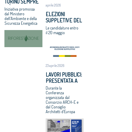
TORINO SEMPRE
Assegnati
'Comune e
aprile 2026
PIÙ GREEN CON
Iniziativa promossa
premi
Consiglio di
“RIFORESTAZIONE”
ELEZIONI
dal Ministero
Architetto
Stato, svilito
dell'Ambiente e della
SUPPLETIVE DEL
italiano e
interesse
Sicurezza Energetica
CNAPPC: LE
Giovane
pubblico'
Le candidature entro
VOTAZIONI IL 9
il 20 maggio
talento 2017
GIUGNO 2026
Equo
compenso, il
CNAPPC
ricorre alla
Corte Europea
23 aprile 2026
dei Diritti
LAVORI PUBBLICI:
dell’Uomo
PRESENTATA A
Professioni:
BRUXELLES LA
Durante la
architetti,
RICERCA CNAPPC
Conferenza
focus su
organizzata dal
“DOPO IL
internazionaliz
Consorzio ARCH-E e
PROGETTO”
dal Consiglio
zazione e
Architetti d’Europa
innovazione