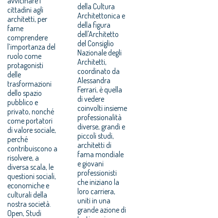
avvicinare i
della Cultura
cittadini agli
Architettonica e
architetti, per
della figura
farne
dell'Architetto
comprendere
del Consiglio
l’importanza del
Nazionale degli
ruolo come
Architetti,
protagonisti
coordinato da
delle
Alessandra
trasformazioni
Ferrari, è quella
dello spazio
di vedere
pubblico e
coinvolti insieme
privato, nonché
professionalità
come portatori
diverse, grandi e
di valore sociale,
piccoli studi,
perché
architetti di
contribuiscono a
fama mondiale
risolvere, a
e giovani
diversa scala, le
professionisti
questioni sociali,
che iniziano la
economiche e
loro carriera,
culturali della
uniti in una
nostra società.
grande azione di
Open, Studi