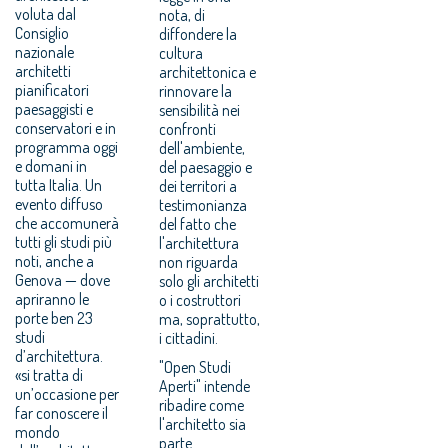
voluta dal
nota, di
Consiglio
diffondere la
nazionale
cultura
architetti
architettonica e
pianificatori
rinnovare la
paesaggisti e
sensibilità nei
conservatori e in
confronti
programma oggi
dell'ambiente,
e domani in
del paesaggio e
tutta Italia. Un
dei territori a
evento diffuso
testimonianza
che accomunerà
del fatto che
tutti gli studi più
l'architettura
noti, anche a
non riguarda
Genova — dove
solo gli architetti
apriranno le
o i costruttori
porte ben 23
ma, soprattutto,
studi
i cittadini.
d’architettura.
"Open Studi
«si tratta di
Aperti" intende
un’occasione per
ribadire come
far conoscere il
l'architetto sia
mondo
parte