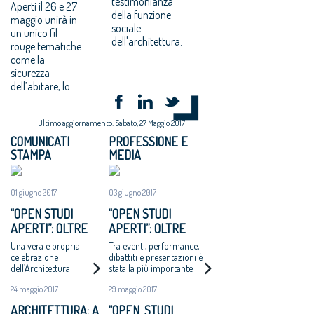
testimonianza
Aperti il 26 e 27
della funzione
maggio unirà in
sociale
un unico fil
dell'architettura.
rouge tematiche
come la
sicurezza
dell’abitare, lo
Ultimo aggiornamento: Sabato, 27 Maggio 2017
COMUNICATI
PROFESSIONE E
STAMPA
MEDIA
01 giugno 2017
03 giugno 2017
“OPEN STUDI
“OPEN STUDI
APERTI”: OLTRE
APERTI”: OLTRE
30MILA
30MILA PRESENZE
Una vera e propria
Tra eventi, performance,
PRESENZE PER
PER LA I EDIZIONE.
celebrazione
dibattiti e presentazioni è
dell’Architettura
stata la più importante
LA PRIMA
UNA CELEBRAZIONE
manifestazione diffusa di
EDIZIONE
DELL’ARCHITETTURA
24 maggio 2017
29 maggio 2017
Architettura in Italia
ARCHITETTURA: A
“OPEN, STUDI