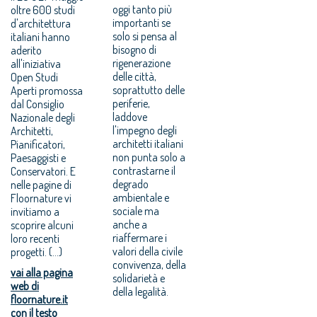
oggi tanto più
oltre 600 studi
importanti se
d'architettura
solo si pensa al
italiani hanno
bisogno di
aderito
rigenerazione
all'iniziativa
delle città,
Open Studi
soprattutto delle
Aperti promossa
periferie,
dal Consiglio
laddove
Nazionale degli
l'impegno degli
Architetti,
architetti italiani
Pianificatori,
non punta solo a
Paesaggisti e
contrastarne il
Conservatori. E
degrado
nelle pagine di
ambientale e
Floornature vi
sociale ma
invitiamo a
anche a
scoprire alcuni
riaffermare i
loro recenti
valori della civile
progetti. (...)
convivenza, della
vai alla pagina
solidarietà e
web di
della legalità.
floornature.it
con il testo