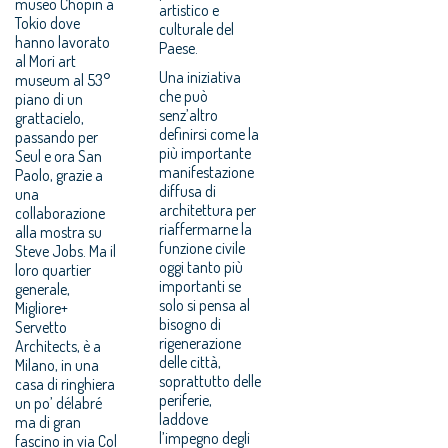
museo Chopin a
artistico e
Tokio dove
culturale del
hanno lavorato
Paese.
al Mori art
Una iniziativa
museum al 53°
che può
piano di un
senz’altro
grattacielo,
definirsi come la
passando per
più importante
Seul e ora San
manifestazione
Paolo, grazie a
diffusa di
una
architettura per
collaborazione
riaffermarne la
alla mostra su
funzione civile
Steve Jobs. Ma il
oggi tanto più
loro quartier
importanti se
generale,
solo si pensa al
Migliore+
bisogno di
Servetto
rigenerazione
Architects, è a
delle città,
Milano, in una
soprattutto delle
casa di ringhiera
periferie,
un po’ délabré
laddove
ma di gran
l’impegno degli
fascino in via Col