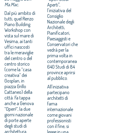
Ma.Mac.
Aperti",
l'iniziativa del
Dal più ambito di
Consiglio
tutti, quel Renzo
Nazionale degli
Piano Building
Architetti,
Workshop con
Pianificatori,
vista sul mare di
Paesaggisti e
Vesima, ai tanti
Conservatori che
uffici nascosti
vedrà per la
tra le meraviglie
prima volta in
del centro o del
contemporanea
centro storico
640 Studi di 84
(come la “casa
province aprirsi
creativa” dei
al pubblico.
Gosplan, in
piazza Grillo
All'iniziativa
Cattaneo) della
partecipano
città. Fa tappa
architetti di
anche a Genova
fama
“Open!”, la due
internazionale
giorni nazionale
come giovani
di porte aperte
professionisti
degli studi di
con il fine, si
architettura
legge in una