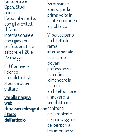
tanto altro è
84 province
Open, Studi
aprirsi, per la
aperti.
prima volta in
L’appuntamento,
contemporanea,
con gli architetti
al pubblico.
di fama
Vi partecipano
internazionale e
architetti di
con i giovani
fama
professionisti del
internazionale
settore, è il 26 e
così come
27 maggio.
giovani
(...) Qui invece
professionisti
l’elenco
con il fine di
completo degli
diffondere la
studi da poter
cultura
visitare.
architettonica e
rinnovare la
vai alla pagina
sensibilità nei
web
confronti
di passionedesign.it con
dell’ambiente,
il testo
del paesaggio e
dell'articolo
dei territori a
testimonianza