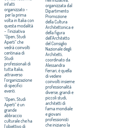
infatti
organizzata dal
organizzato -
Dipartimento
per la prima
Promozione
volta in Italia con
della Cultura
questa modalità
Architettonica e
- l’iniziativa
della figura
“Open, Studi
dell'Architetto
Aperti” che
del Consiglio
vedrà coinvolti
Nazionale degli
centinaia di
Architetti,
Studi
coordinato da
professionali di
Alessandra
tutta Italia,
Ferrari, è quella
attraverso
di vedere
l’organizzazione
coinvolti insieme
di specifici
professionalità
eventi.
diverse, grandi e
piccoli studi,
“Open, Studi
architetti di
Aperti” è un
fama mondiale
grande
e giovani
abbraccio
professionisti
culturale che ha
che iniziano la
l’obiettivo di