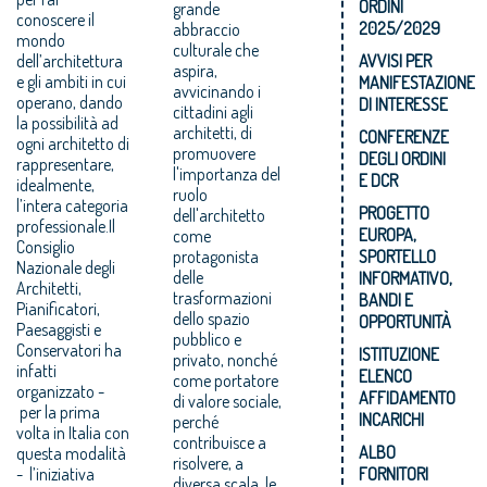
ORDINI
grande
conoscere il
2025/2029
abbraccio
mondo
culturale che
dell’architettura
AVVISI PER
aspira,
e gli ambiti in cui
MANIFESTAZIONE
avvicinando i
operano, dando
DI INTERESSE
cittadini agli
la possibilità ad
architetti, di
CONFERENZE
ogni architetto di
promuovere
DEGLI ORDINI
rappresentare,
l'importanza del
E DCR
idealmente,
ruolo
l’intera categoria
PROGETTO
dell'architetto
professionale.Il
EUROPA,
come
Consiglio
protagonista
SPORTELLO
Nazionale degli
delle
INFORMATIVO,
Architetti,
trasformazioni
BANDI E
Pianificatori,
dello spazio
OPPORTUNITÀ
Paesaggisti e
pubblico e
Conservatori ha
ISTITUZIONE
privato, nonché
infatti
ELENCO
come portatore
organizzato -
AFFIDAMENTO
di valore sociale,
per la prima
INCARICHI
perché
volta in Italia con
contribuisce a
ALBO
questa modalità
risolvere, a
- l’iniziativa
FORNITORI
diversa scala, le