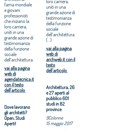
loro carriera,
fama mondiale
uniti in una
e giovani
grande azione di
professionisti
testimonianza
che iniziano la
della funzione
loro carriera,
sociale
uniti in una
dell’architettura.
grande azione di
(...)
testimonianza
vai alla pagina
della funzione
web di
sociale
archweb.it con il
dell’architettura.
testo
vai alla pagina
dell'articolo
web di
agendatecnica.it
con il testo
Architettura, 26
dell'articolo
e 27 aperti al
pubblico 601
studi in 82
Dove lavorano
province
gli architetti?
9Colonne
Open, Studi
15 maggio 2017
Aperti!