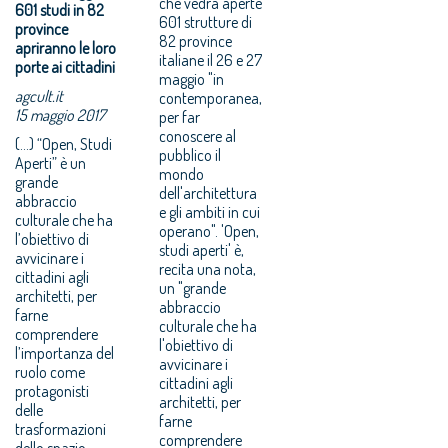
che vedrà aperte
601 studi in 82
601 strutture di
province
82 province
apriranno le loro
italiane il 26 e 27
porte ai cittadini
maggio "in
agcult.it
contemporanea,
15 maggio 2017
per far
conoscere al
(...) “Open, Studi
pubblico il
Aperti” è un
mondo
grande
dell'architettura
abbraccio
e gli ambiti in cui
culturale che ha
operano". 'Open,
l’obiettivo di
studi aperti' è,
avvicinare i
recita una nota,
cittadini agli
un "grande
architetti, per
abbraccio
farne
culturale che ha
comprendere
l'obiettivo di
l’importanza del
avvicinare i
ruolo come
cittadini agli
protagonisti
architetti, per
delle
farne
trasformazioni
comprendere
dello spazio