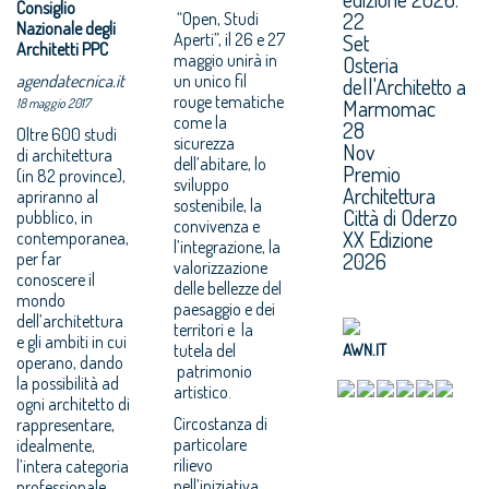
Consiglio
22
“Open, Studi
Nazionale degli
Aperti”, il 26 e 27
Set
Architetti PPC
maggio unirà in
Osteria
agendatecnica.it
un unico fil
dell'Architetto a
rouge tematiche
Marmomac
18 maggio 2017
come la
28
Oltre 600 studi
sicurezza
Nov
di architettura
dell’abitare, lo
Premio
(in 82 province),
sviluppo
Architettura
apriranno al
sostenibile, la
Città di Oderzo
pubblico, in
convivenza e
XX Edizione
contemporanea,
l’integrazione, la
2026
per far
valorizzazione
conoscere il
delle bellezze del
mondo
paesaggio e dei
dell’architettura
territori e la
e gli ambiti in cui
tutela del
AWN.IT
operano, dando
patrimonio
la possibilità ad
artistico.
ogni architetto di
Circostanza di
rappresentare,
particolare
idealmente,
rilievo
l’intera categoria
nell’iniziativa,
professionale.