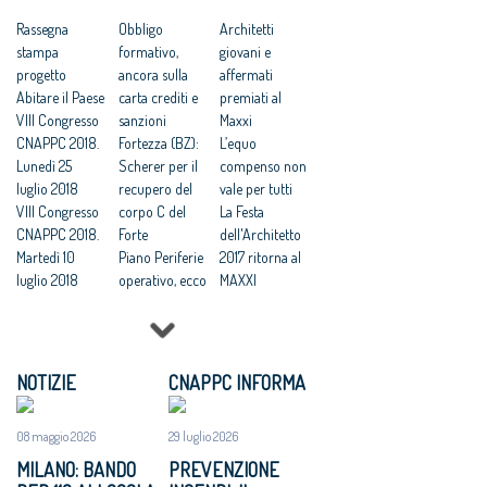
architetti di
e 27 maggio
fama
Rassegna
Il Consiglio
Obbligo
Architetti
internazionale
stampa
Nazionale
formativo,
giovani e
insieme a
progetto
Architetti PPC
ancora sulla
affermati
giovani
Abitare il Paese
promuove
carta crediti e
premiati al
professionisti
VIII Congresso
Studi Aperti in
sanzioni
Maxxi
Architettura:
CNAPPC 2018.
tutta Italia. 26 e
Fortezza (BZ):
L’equo
601 Studi in 82
Lunedì 25
27 maggio 2017
Scherer per il
compenso non
Province il 26
luglio 2018
recupero del
vale per tutti
e il 27 maggio
VIII Congresso
corpo C del
La Festa
apriranno, per
CNAPPC 2018.
Forte
dell'Architetto
la prima volta
Martedì 10
Piano Periferie
2017 ritorna al
in
luglio 2018
operativo, ecco
MAXXI
contemporane
VIII Congresso
tutti i progetti
Professioni:
a, ai cittadini
CNAPPC 2018.
finanziati
architetti, il 30
Studi di
Lunedì 9 luglio
Commissione
Focus su
architettura
2018
periferie,
'Internazionali
NOTIZIE
CNAPPC INFORMA
aperti al
VIII Congresso
Minniti:
zzazione e
pubblico in
CNAPPC 2018.
«Proposte da
innovazione
08 maggio 2026
29 luglio 2026
tutta Italia il 26
Domenica 8
condividere:
culturale'
e 27 maggio
luglio 2018
politiche
Festa
MILANO: BANDO
PREVENZIONE
VIII Congresso
integrate per le
dell’Architetto