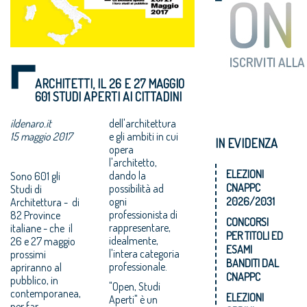
ARCHITETTI, IL 26 E 27 MAGGIO
601 STUDI APERTI AI CITTADINI
ildenaro.it
dell'architettura
15 maggio 2017
e gli ambiti in cui
IN EVIDENZA
opera
l'architetto,
ELEZIONI
dando la
Sono 601 gli
CNAPPC
possibilità ad
Studi di
ogni
2026/2031
Architettura - di
professionista di
82 Province
CONCORSI
rappresentare,
italiane - che il
PER TITOLI ED
idealmente,
26 e 27 maggio
ESAMI
l'intera categoria
prossimi
BANDITI DAL
professionale.
apriranno al
CNAPPC
pubblico, in
"Open, Studi
contemporanea,
ELEZIONI
Aperti" è un
per far