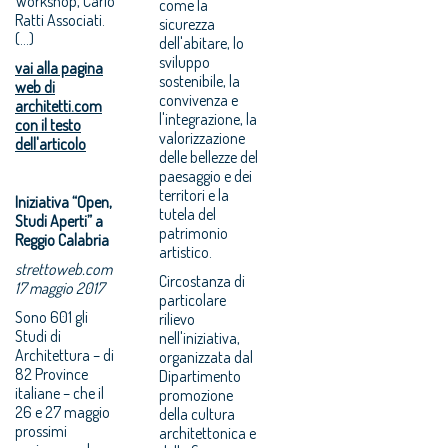
Workshop, Carlo
come la
Ratti Associati.
sicurezza
(...)
dell'abitare, lo
sviluppo
vai alla pagina
sostenibile, la
web di
convivenza e
architetti.com
l'integrazione, la
con il testo
valorizzazione
dell'articolo
delle bellezze del
paesaggio e dei
territori e la
Iniziativa “Open,
tutela del
Studi Aperti” a
patrimonio
Reggio Calabria
artistico.
strettoweb.com
Circostanza di
17 maggio 2017
particolare
Sono 601 gli
rilievo
Studi di
nell'iniziativa,
Architettura – di
organizzata dal
82 Province
Dipartimento
italiane – che il
promozione
26 e 27 maggio
della cultura
prossimi
architettonica e