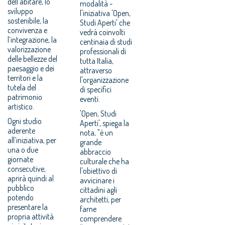
dell’abitare, lo
modalità -
sviluppo
l'iniziativa 'Open,
sostenibile, la
Studi Aperti' che
convivenza e
vedrà coinvolti
l’integrazione, la
centinaia di studi
valorizzazione
professionali di
delle bellezze del
tutta Italia,
paesaggio e dei
attraverso
territori e la
l'organizzazione
tutela del
di specifici
patrimonio
eventi.
artistico.
'Open, Studi
Ogni studio
Aperti', spiega la
aderente
nota, "è un
all’iniziativa, per
grande
una o due
abbraccio
giornate
culturale che ha
consecutive,
l'obiettivo di
aprirà quindi al
avvicinare i
pubblico
cittadini agli
potendo
architetti, per
presentare la
farne
propria attività
comprendere