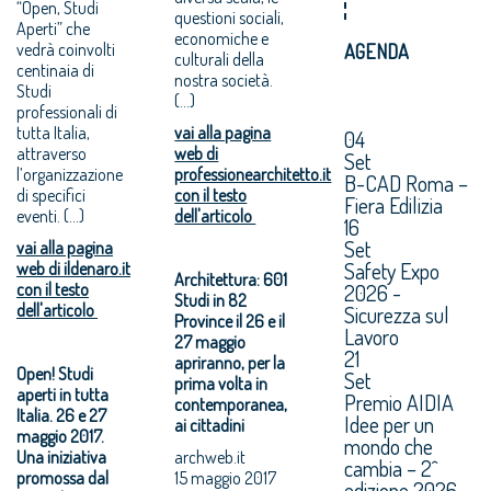
“Open, Studi
questioni sociali,
Aperti” che
economiche e
vedrà coinvolti
AGENDA
culturali della
centinaia di
nostra società.
Studi
(...)
professionali di
tutta Italia,
vai alla pagina
04
attraverso
web di
Set
l’organizzazione
professionearchitetto.it
B-CAD Roma –
di specifici
con il testo
Fiera Edilizia
eventi. (...)
dell'articolo
16
Set
vai alla pagina
Safety Expo
web di ildenaro.it
Architettura: 601
con il testo
2026 -
Studi in 82
dell'articolo
Sicurezza sul
Province il 26 e il
Lavoro
27 maggio
21
apriranno, per la
Open! Studi
Set
prima volta in
aperti in tutta
Premio AIDIA
contemporanea,
Italia. 26 e 27
Idee per un
ai cittadini
maggio 2017.
mondo che
Una iniziativa
archweb.it
cambia – 2^
promossa dal
15 maggio 2017
edizione 2026.