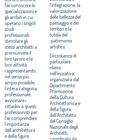
l’integrazione, la
far conoscere le
valorizzazione
specializzazioni e
delle bellezze del
gli ambiti in cui
paesaggio e dei
operano i singoli
territori e la
studi
tutela del
professionali;
patrimonio
stimolare gli
artistico.
stessi architetti a
promuovere il
Circostanza di
loro lavoro e la
particolare
loro attività
rilievo
rappresentando,
nell’iniziativa,
nel senso più
organizzata dal
ampio possibile,
Dipartimento
l’intera categoria
Promozione
professionale;
della Cultura
avvicinare i
Architettonica e
cittadini a questi
della figura
professionisti per
dell’Architetto
far comprendere
del Consiglio
l’importanza
Nazionale degli
dell’architettura
Architetti,
e della figura
coordinato da