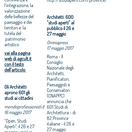
l’integrazione, la
valorizzazione
delle bellezze del
Architetti: 600
paesaggio e dei
"studi aperti" al
territori e la
pubblico il 26 e
tutela del
27 maggio
patrimonio
Omniapress
artistico.
17 maggio 2017
vai alla pagina
Roma - Il
web di agcult.it
Consiglio
con il testo
Nazionale degli
dell'articolo
Architetti,
Pianificatori,
Paesaggisti e
Gli Architetti
Conservatori
aprono 601 gli
(CNAPPC)
studi ai cittadini
annuncia che
mondoprofessionisti.it
601 Studi di
16 maggio 2017
Architettura - di
82 Province
“Open, Studi
italiane - il 26 e
Aperti”, il 26 e 27
27 maggio
maggio unirà in