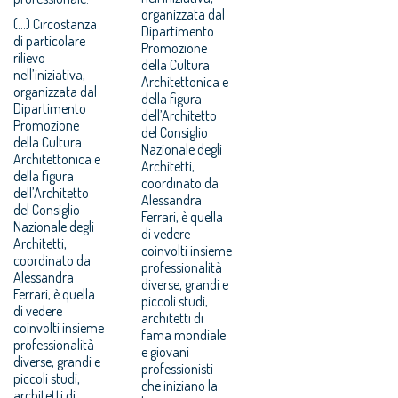
organizzata dal
(...) Circostanza
Dipartimento
di particolare
Promozione
rilievo
della Cultura
nell’iniziativa,
Architettonica e
organizzata dal
della figura
Dipartimento
dell’Architetto
Promozione
del Consiglio
della Cultura
Nazionale degli
Architettonica e
Architetti,
della figura
coordinato da
dell’Architetto
Alessandra
del Consiglio
Ferrari, è quella
Nazionale degli
di vedere
Architetti,
coinvolti insieme
coordinato da
professionalità
Alessandra
diverse, grandi e
Ferrari, è quella
piccoli studi,
di vedere
architetti di
coinvolti insieme
fama mondiale
professionalità
e giovani
diverse, grandi e
professionisti
piccoli studi,
che iniziano la
architetti di