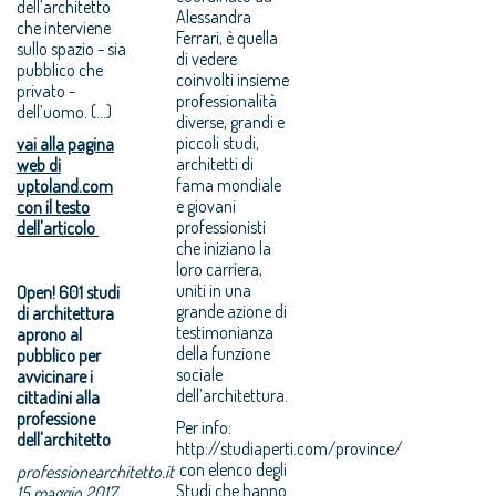
dell’architetto
Alessandra
che interviene
Ferrari, è quella
sullo spazio - sia
di vedere
pubblico che
coinvolti insieme
privato -
professionalità
dell’uomo. (...)
diverse, grandi e
piccoli studi,
vai alla pagina
architetti di
web di
fama mondiale
uptoland.com
e giovani
con il testo
professionisti
dell'articolo
che iniziano la
loro carriera,
uniti in una
Open! 601 studi
grande azione di
di architettura
testimonianza
aprono al
della funzione
pubblico per
sociale
avvicinare i
dell’architettura.
cittadini alla
professione
Per info:
dell'architetto
http://studiaperti.com/province/
con elenco degli
professionearchitetto.it
Studi che hanno
15 maggio 2017