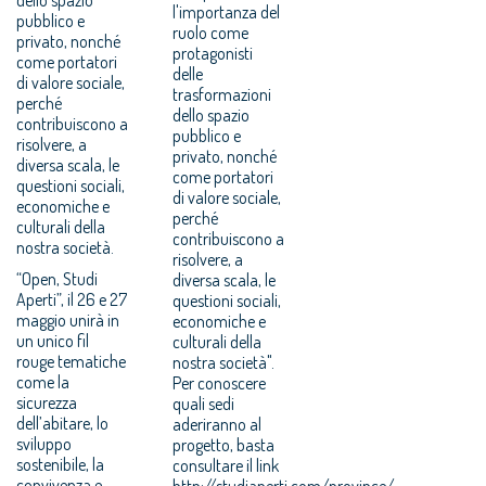
l'importanza del
pubblico e
ruolo come
privato, nonché
protagonisti
come portatori
delle
di valore sociale,
trasformazioni
perché
dello spazio
contribuiscono a
pubblico e
risolvere, a
privato, nonché
diversa scala, le
come portatori
questioni sociali,
di valore sociale,
economiche e
perché
culturali della
contribuiscono a
nostra società.
risolvere, a
“Open, Studi
diversa scala, le
Aperti”, il 26 e 27
questioni sociali,
maggio unirà in
economiche e
un unico fil
culturali della
rouge tematiche
nostra società".
come la
Per conoscere
sicurezza
quali sedi
dell’abitare, lo
aderiranno al
sviluppo
progetto, basta
sostenibile, la
consultare il link
convivenza e
http://studiaperti.com/province/.