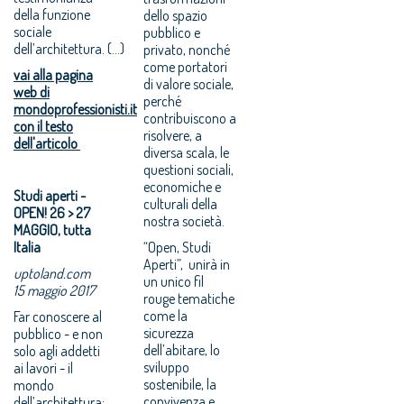
della funzione
dello spazio
sociale
pubblico e
dell’architettura. (...)
privato, nonché
come portatori
vai alla pagina
di valore sociale,
web di
perché
mondoprofessionisti.it
contribuiscono a
con il testo
risolvere, a
dell'articolo
diversa scala, le
questioni sociali,
economiche e
Studi aperti -
culturali della
OPEN! 26 > 27
nostra società.
MAGGIO, tutta
Italia
“Open, Studi
Aperti”, unirà in
uptoland.com
un unico fil
15 maggio 2017
rouge tematiche
come la
Far conoscere al
sicurezza
pubblico - e non
dell’abitare, lo
solo agli addetti
sviluppo
ai lavori - il
sostenibile, la
mondo
convivenza e
dell’architettura;