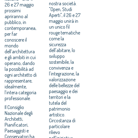
nostra società.
26 e 27 maggio
"Open, Studi
prossimi
Aperti", il 26 e 27
apriranno al
maggio unirà in
pubblico, in
un unico fil
contemporanea,
rouge tematiche
per far
come la
conoscere il
sicurezza
mondo
dell'abitare, lo
dell’architettura
sviluppo
e gli ambiti in cui
sostenibile, la
operano, dando
convivenza e
la possibilità ad
l'integrazione, la
ogni architetto di
valorizzazione
rappresentare,
delle bellezze del
idealmente,
paesaggio e dei
l’intera categoria
territori e la
professionale.
tutela del
Il Consiglio
patrimonio
Nazionale degli
artistico.
Architetti,
Circostanza di
Pianificatori,
particolare
Paesaggisti e
rilievo
Conservatori ha
nell'iniziativa,