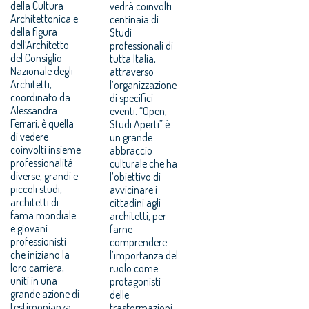
della Cultura
vedrà coinvolti
Architettonica e
centinaia di
della figura
Studi
dell’Architetto
professionali di
del Consiglio
tutta Italia,
Nazionale degli
attraverso
Architetti,
l’organizzazione
coordinato da
di specifici
Alessandra
eventi. “Open,
Ferrari, è quella
Studi Aperti” è
di vedere
un grande
coinvolti insieme
abbraccio
professionalità
culturale che ha
diverse, grandi e
l’obiettivo di
piccoli studi,
avvicinare i
architetti di
cittadini agli
fama mondiale
architetti, per
e giovani
farne
professionisti
comprendere
che iniziano la
l’importanza del
loro carriera,
ruolo come
uniti in una
protagonisti
grande azione di
delle
testimonianza
trasformazioni