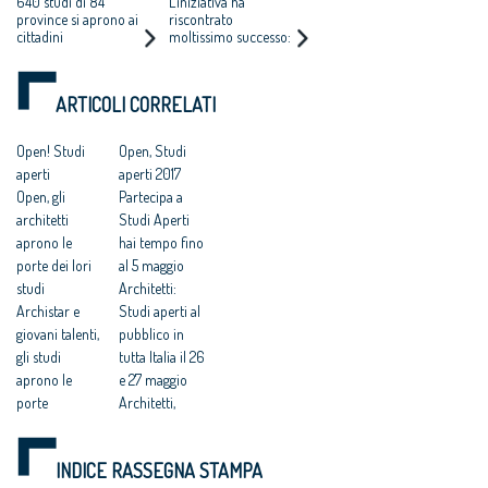
640 studi di 84
L’iniziativa ha
27 MAGGIO,
province si aprono ai
riscontrato
cittadini
moltissimo successo:
DIBATTITI,
di grandissima
PRESENTAZIONI,
soddisfazione è stato
INCONTRI, EVENTI,
vedere persone
ARTICOLI CORRELATI
visitare studi come
VISITE
fossero musei
Open! Studi
Open, Studi
aperti
aperti 2017
Open, gli
Partecipa a
architetti
Studi Aperti
aprono le
hai tempo fino
porte dei lori
al 5 maggio
studi
Architetti:
Archistar e
Studi aperti al
giovani talenti,
pubblico in
gli studi
tutta Italia il 26
aprono le
e 27 maggio
porte
Architetti,
Architettura,
“Studi aperti”
“Open Studi
al pubblico in
INDICE RASSEGNA STAMPA
Aperti”:
tutta Italia il 26