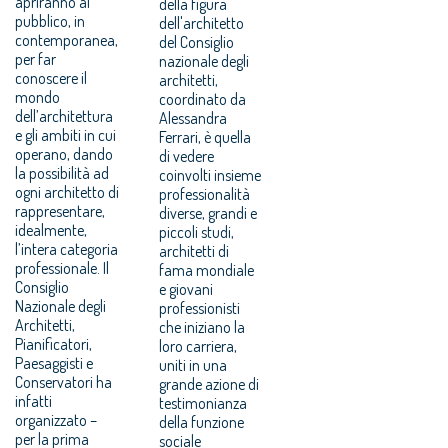
apriranno al
della figura
pubblico, in
dell'architetto
contemporanea,
del Consiglio
per far
nazionale degli
conoscere il
architetti,
mondo
coordinato da
dell’architettura
Alessandra
e gli ambiti in cui
Ferrari, è quella
operano, dando
di vedere
la possibilità ad
coinvolti insieme
ogni architetto di
professionalità
rappresentare,
diverse, grandi e
idealmente,
piccoli studi,
l’intera categoria
architetti di
professionale. Il
fama mondiale
Consiglio
e giovani
Nazionale degli
professionisti
Architetti,
che iniziano la
Pianificatori,
loro carriera,
Paesaggisti e
uniti in una
Conservatori ha
grande azione di
infatti
testimonianza
organizzato –
della funzione
per la prima
sociale