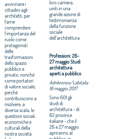
loro carriera,
avvicinare i
uniti in una
cittadini agli
grande azione di
architetti, per
testimonianza
farne
della funzione
comprendere
sociale
l’importanza del
dell'architettura.
ruolo come
protagonisti
delle
Professioni: 26-
trasformazioni
27 maggio Studi
dello spazio
architettura
pubblico e
aperti a pubblico
privato, nonché
come portatori
Adnkronos/Labitalia
di valore sociale,
16 maggio 2017
perché
Sono 601 gli
contribuiscono a
studi di
risolvere, a
architettura - di
diversa scala, le
82 province
questioni sociali,
italiane - che il
economiche e
26 e 27 maggio
culturali della
apriranno al
nostra società.
pubblico, in