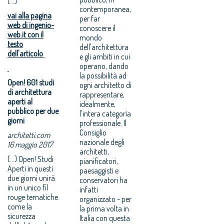
(...)
contemporanea,
vai alla pagina
per far
web di ingenio-
conoscere il
web.it con il
mondo
testo
dell'architettura
dell'articolo
e gli ambiti in cui
operano, dando
la possibilità ad
Open! 601 studi
ogni architetto di
di architettura
rappresentare,
aperti al
idealmente,
pubblico per due
l'intera categoria
giorni
professionale. Il
Consiglio
architetti.com
nazionale degli
16 maggio 2017
architetti,
(...) Open! Studi
pianificatori,
Aperti in questi
paesaggisti e
due giorni unirà
conservatori ha
in un unico fil
infatti
rouge tematiche
organizzato - per
come la
la prima volta in
sicurezza
Italia con questa