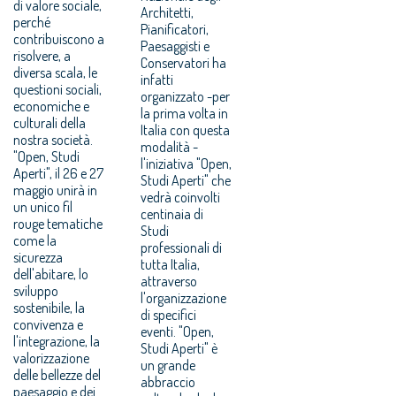
di valore sociale,
Architetti,
perché
Pianificatori,
contribuiscono a
Paesaggisti e
risolvere, a
Conservatori ha
diversa scala, le
infatti
questioni sociali,
organizzato -per
economiche e
la prima volta in
culturali della
Italia con questa
nostra società.
modalità -
"Open, Studi
l'iniziativa "Open,
Aperti", il 26 e 27
Studi Aperti" che
maggio unirà in
vedrà coinvolti
un unico fil
centinaia di
rouge tematiche
Studi
come la
professionali di
sicurezza
tutta Italia,
dell'abitare, lo
attraverso
sviluppo
l'organizzazione
sostenibile, la
di specifici
convivenza e
eventi. "Open,
l'integrazione, la
Studi Aperti" è
valorizzazione
un grande
delle bellezze del
abbraccio
paesaggio e dei