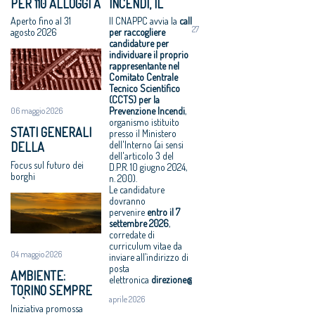
PER 110 ALLOGGI A
INCENDI, IL
CNAPPC 2018.
città»
2017 - Una
NIGUARDA E
CNAPPC CERCA
Aperto fino al 31
Il CNAPPC avvia la
call
Venerdì 6
Equo
legge per
27
GIAMBELLINO
UN ESPERTO PER
agosto 2026
per raccogliere
luglio 2018
compenso,
l’architettura
candidature per
IL COMITATO
individuare il proprio
VIII Congresso
parametri
Rappresentanz
CENTRALE
rappresentante nel
CNAPPC 2018.
vincolanti
a, avanti in
TECNICO
Comitato Centrale
Gercoledì 5
Servizi senza
ordine sparso
Tecnico Scientifico
SCIENTIFICO
(CCTS) per la
luglio 2018
compenso, il
Professionisti,
Prevenzione Incendi
,
06 maggio 2026
VIII Congresso
comune di
nei contratti
organismo istituito
STATI GENERALI
CNAPPC 2018.
Solarino ritira i
arriva l’equo
presso il Ministero
dell'Interno (ai sensi
DELLA
Mercoledì 4
bandi di
compenso
dell'articolo 3 del
BELLEZZA: A
luglio 2018
progettazione
Equo
Focus sul futuro dei
D.P.R. 10 giugno 2024,
OFFIDA L’11 E IL 12
borghi
VIII Congresso
a un euro
compenso
n. 200).
GIUGNO
Le candidature
CNAPPC 2018.
All'architettura
allargato a tutti
dovranno
Lunedì 2 luglio
rispettosa dello
i professionisti
pervenire
entro il
7
2018
studio
Periferie, la
settembre 2026
,
corredate di
VIII Congresso
caravatti_carav
nuova identità
curriculum vitae da
CNAPPC 2018.
atti il Premio
di 10 aree
04 maggio 2026
inviare all’indirizzo di
Domenica 1
architetto
degradate
posta
AMBIENTE:
luglio 2018
italiano
Architetti:
elettronica
direzione@cnappc.it
.
TORINO SEMPRE
Assegnati
'Comune e
aprile 2026
PIÙ GREEN CON
Iniziativa promossa
premi
Consiglio di