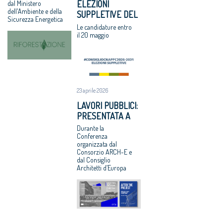
“RIFORESTAZIONE”
ELEZIONI
dal Ministero
Architetto
Stato, svilito
dell'Ambiente e della
SUPPLETIVE DEL
italiano e
interesse
Sicurezza Energetica
CNAPPC: LE
Giovane
pubblico'
Le candidature entro
VOTAZIONI IL 9
il 20 maggio
talento 2017
GIUGNO 2026
Equo
compenso, il
CNAPPC
ricorre alla
Corte Europea
23 aprile 2026
dei Diritti
LAVORI PUBBLICI:
dell’Uomo
PRESENTATA A
Professioni:
BRUXELLES LA
Durante la
architetti,
RICERCA CNAPPC
Conferenza
focus su
organizzata dal
“DOPO IL
internazionaliz
Consorzio ARCH-E e
PROGETTO”
dal Consiglio
zazione e
Architetti d’Europa
innovazione