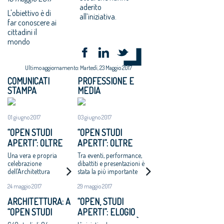
aderito
L'obiettivo è di
all’iniziativa.
far conoscere ai
cittadini il
mondo
Ultimo aggiornamento: Martedì, 23 Maggio 2017
COMUNICATI
PROFESSIONE E
STAMPA
MEDIA
01 giugno 2017
03 giugno 2017
“OPEN STUDI
“OPEN STUDI
APERTI”: OLTRE
APERTI”: OLTRE
30MILA
30MILA PRESENZE
Una vera e propria
Tra eventi, performance,
PRESENZE PER
PER LA I EDIZIONE.
celebrazione
dibattiti e presentazioni è
dell’Architettura
stata la più importante
LA PRIMA
UNA CELEBRAZIONE
manifestazione diffusa di
EDIZIONE
DELL’ARCHITETTURA
24 maggio 2017
29 maggio 2017
Architettura in Italia
ARCHITETTURA: A
“OPEN, STUDI
“OPEN STUDI
APERTI”: ELOGIO
APERTI”, IL 26 E
ALLA CREATIVITÀ!