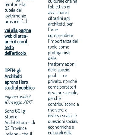
culturale che ha
territori e la
l'obiettivo di
tutela del
avvicinare i
patrimonio
cittadini agli
artistico. (...)
architetti, per
farne
vai alla pagina
comprendere
web di area-
l'importanza del
arch.it con il
ruolo come
testo
protagonisti
dell'articolo
delle
trasformazioni
dello spazio
OPEN: gli
pubblico e
Architetti
privato, nonché
aprono i loro
come portatori
studi al pubblico
di valore sociale,
ingenio-web.it
perché
16 maggio 2017
contribuiscono a
risolvere, a
Sono 601 gli
diversa scala, le
Studi di
questioni sociali,
Architettura - di
economiche e
82 Province
culturali della
italiane - che il