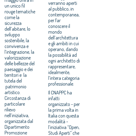
verranno aperti
un unico fil
al pubblico, in
rouge tematiche
contemporanea,
come la
per far
sicurezza
conoscere il
dell’abitare, lo
mondo
sviluppo
dell’architettura
sostenibile, la
e gli ambiti in cui
convivenza e
operano, dando
l’integrazione, la
la possibilità ad
valorizzazione
ogni architetto di
delle bellezze del
rappresentare,
paesaggio e dei
idealmente,
territori e la
l’intera categoria
tutela del
professionale.
patrimonio
artistico.
Il CNAPPC ha
Circostanza di
infatti
particolare
organizzato - per
rilievo
la prima volta in
nell’iniziativa,
Italia con questa
organizzata dal
modalità -
Dipartimento
l’iniziativa “Open,
Promozione
Studi Aperti” che