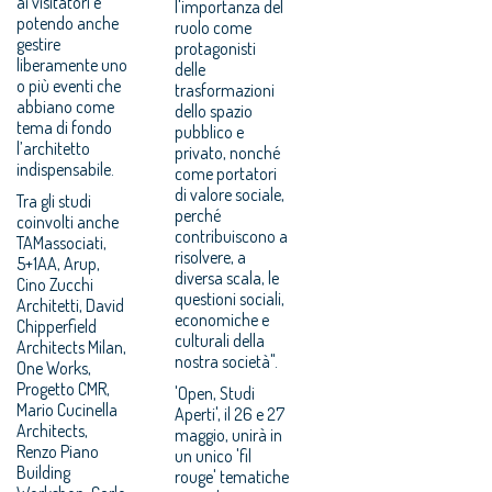
ai visitatori e
l'importanza del
potendo anche
ruolo come
gestire
protagonisti
liberamente uno
delle
o più eventi che
trasformazioni
abbiano come
dello spazio
tema di fondo
pubblico e
l’architetto
privato, nonché
indispensabile.
come portatori
di valore sociale,
Tra gli studi
perché
coinvolti anche
contribuiscono a
TAMassociati,
risolvere, a
5+1AA, Arup,
diversa scala, le
Cino Zucchi
questioni sociali,
Architetti, David
economiche e
Chipperfield
culturali della
Architects Milan,
nostra società".
One Works,
Progetto CMR,
'Open, Studi
Mario Cucinella
Aperti', il 26 e 27
Architects,
maggio, unirà in
Renzo Piano
un unico 'fil
Building
rouge' tematiche