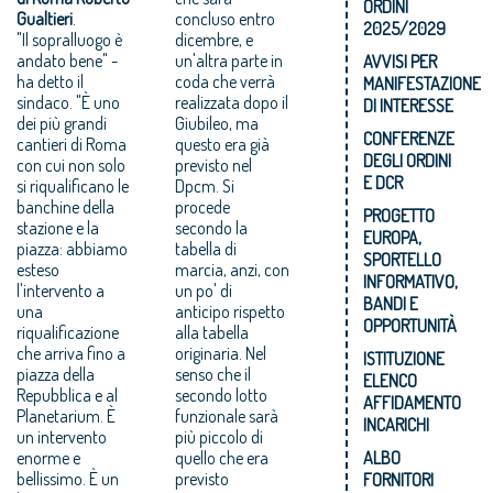
ORDINI
Gualtieri
.
concluso entro
2025/2029
"Il sopralluogo è
dicembre, e
andato bene" -
un'altra parte in
AVVISI PER
ha detto il
coda che verrà
MANIFESTAZIONE
sindaco. "È uno
realizzata dopo il
DI INTERESSE
dei più grandi
Giubileo, ma
CONFERENZE
cantieri di Roma
questo era già
DEGLI ORDINI
con cui non solo
previsto nel
E DCR
si riqualificano le
Dpcm. Si
banchine della
procede
PROGETTO
stazione e la
secondo la
EUROPA,
piazza: abbiamo
tabella di
SPORTELLO
esteso
marcia, anzi, con
INFORMATIVO,
l'intervento a
un po' di
BANDI E
una
anticipo rispetto
OPPORTUNITÀ
riqualificazione
alla tabella
che arriva fino a
originaria. Nel
ISTITUZIONE
piazza della
senso che il
ELENCO
Repubblica e al
secondo lotto
AFFIDAMENTO
Planetarium. È
funzionale sarà
INCARICHI
un intervento
più piccolo di
enorme e
quello che era
ALBO
bellissimo. È un
previsto
FORNITORI