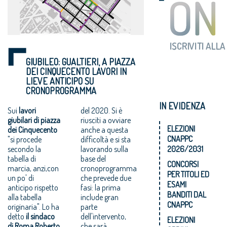
GIUBILEO: GUALTIERI, A PIAZZA
DEI CINQUECENTO LAVORI IN
LIEVE ANTICIPO SU
CRONOPROGRAMMA
IN EVIDENZA
Sui
lavori
del 2020. Si è
giubilari di piazza
riusciti a ovviare
ELEZIONI
dei Cinquecento
anche a questa
CNAPPC
"si procede
difficoltà e si sta
secondo la
lavorando sulla
2026/2031
tabella di
base del
CONCORSI
marcia, anzi,con
cronoprogramma
PER TITOLI ED
un po' di
che prevede due
ESAMI
anticipo rispetto
fasi: la prima
BANDITI DAL
alla tabella
include gran
CNAPPC
originaria". Lo ha
parte
detto
il sindaco
dell'intervento,
ELEZIONI
di Roma Roberto
che sarà