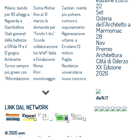
22
Milano: bando
Sisma Molise:
Cantieri: niente
Set
per 110 alloggi a
fino al 31
più polvere,
Osteria
Niguarda e
marzo le
rumore e
dell'Architetto a
Giambellino
domande per
inquinamento
Marmomac
Stati generali
"Fondo 1-bis"
Rigenerazione
28
della bellezza:
Scuola:
urbana: a
Nov
a Offida l’11 e il
collaborazione
Ercolano 13
Premio
12 giugno
tra WWF Italia
milioni
Architettura
Ambiente:
e Fondazione
Puglia,
Città di Oderzo
Torino sempre
Roma
Residenze
XX Edizione
2026
più green con
Pnrr:
universitarie:
“Riforestazione
monitoraggio
nuovi concorsi
”
dei progetti
di
Otranto: nuovo
pubblici per
progettazione
waterfront
l'economia del
Censis:
AWN.IT
firmato da
territorio
aumentano
LINK DAL NETWORK
Stefano Boeri
Immobili:
iscritti
Mostre alla
+4,5% annuo
all'università
Federico II
vendita di case
+5,3%
"ARCHICAM.
nel II trimestre
Rifiuti: settore
© 2026 awn
Napoli e la
2025
costruzioni