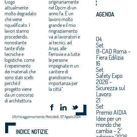
luogo
originariamente
attualmente
nel Dpcm di un
molto degradato
anno fa. È un
AGENDA
che viene
lavoro molto
riqualificato. I
grande e il mio
lavori stanno
ringraziamento
procedendo,
va ai lavoratori e
04
nonostante
ai tecnici, ad
Set
tante sfide
Anas, alle
B-CAD Roma –
tecniche e
Ferrovie e a tutte
Fiera Edilizia
logistiche, come
le persone
16
il reperimento
impegnate in un
Set
dei materiali che
cantiere di
Safety Expo
sono stati scelti
grandissima
2026 -
perché il
importanza per
Sicurezza sul
progetto viene
la città”.
Lavoro
da un concorso
21
di architettura
Set
Premio AIDIA
Ultimo aggiornamento: Mercoledì, 07 Agosto 2024
Idee per un
mondo che
cambia – 2^
INDICE NOTIZIE
edizione 2026.