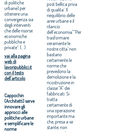
di politiche
post bellica priva
urbane) per
di qualita'. Il
ottenere una
riequilibrio delle
convergenza sia
aree urbane e il
degli interventi
rilancio
che delle risorse
dell'economia"."Per
economiche
trasformare
pubbliche e
veramente le
private”. (...)
nostre citta' non
bastano
vai alla pagina
certamente le
web di
norme che
lavoripubblici.it
prevedono la
con il testo
demolizione e la
dell'articolo
ricostruzione in
classe "A" dei
fabbricati. Si
Cappochin
tratta
(Architetti) serve
certamente di
innovare gli
una operazione
approcci alle
importante ma
politiche urbane
che, presa a se
e semplificare le
stante, non
norme