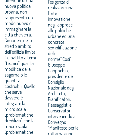
direzione di una
l'esigenza di
nuova politica
realizzare una
urbana, non
forte
rappresenta un
innovazione
modo nuovo di
negli approcci
immaginare la
alle politiche
città che verrà.
urbane ed una
Rimanere nello
concreta
stretto ambito
semplificazione
dell’edilizia limita
delle
il dibattito a temi
norme".Cosi'
“tecnici” quali la
Giuseppe
modifica della
Cappochin,
sagoma o le
presidente del
quantità
Consiglio
costruibili. Quello
Nazionale degli
che serve
Architetti,
davvero è
Pianificatori,
integrare la
Paesaggisti e
micro scala
Conservatori
(problematiche
intervenendo al
di edilizia) con la
Convegno
macro scala
"Manifesto per la
(problematiche
rottamazione