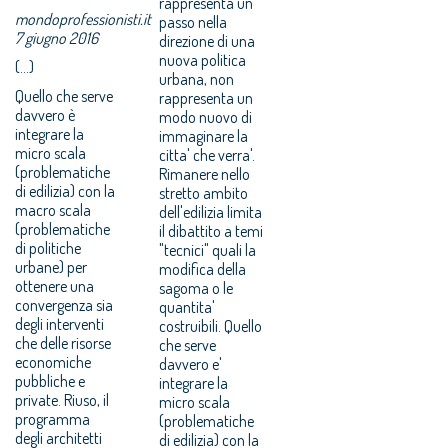
rappresenta un
mondoprofessionisti.it
passo nella
7 giugno 2016
direzione di una
nuova politica
(...)
urbana, non
Quello che serve
rappresenta un
davvero è
modo nuovo di
integrare la
immaginare la
micro scala
citta' che verra'.
(problematiche
Rimanere nello
di edilizia) con la
stretto ambito
macro scala
dell'edilizia limita
(problematiche
il dibattito a temi
di politiche
"tecnici" quali la
urbane) per
modifica della
ottenere una
sagoma o le
convergenza sia
quantita'
degli interventi
costruibili. Quello
che delle risorse
che serve
economiche
davvero e'
pubbliche e
integrare la
private. Riuso, il
micro scala
programma
(problematiche
degli architetti
di edilizia) con la