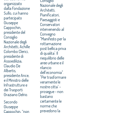
Consiglio
organizzato
Nazionale degli
dalla Fondazione
Architetti,
Sullo, cui hanno
Pianificatori,
partecipato
Paesaggisti e
Giuseppe
Conservatori
Cappochin,
intervenendo al
presidente del
Convegno
Consiglio
"Manifesto per la
Nazionale degli
rottamazione
Architetti, Achille
post bellica priva
Colombo Clerici,
di qualita'. Il
presidente di
riequilibrio delle
Assoedilizia,
aree urbane e il
Claudio De
rilancio
Albertis,
dell'economia".
presidente Ance,
"Per trasformare
e il Ministro delle
veramente le
Infrastrutture e
nostre citta' -
dei Trasporti
prosegue - non
Graziano Delrio.
bastano
certamente le
Secondo
norme che
Giuseppe
prevedono la
Cappochin, “non