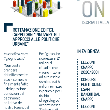
ROTTAMAZIONE EDIFICI,
CAPPOCHIN: “INNOVARE GLI
APPROCCI ALLE POLITICHE
URBANE”
IN EVIDENZA
casaeclima.com
Per "garantire
7 giugno 2016
sicurezza ai 24
ELEZIONI
milioni di
“Non basta
CNAPPC
cittadini che
prendere
vivono in zone
2026/2031
definitivamente
ad alto rischio
atto - come si è
CONCORSI
sismico, e ai 5
finalmente fatto
PER TITOLI ED
milioni e mezzo
- delle pessime
ESAMI
in pericolo per il
condizioni del
BANDITI DAL
rischio
patrimonio
CNAPPC
idrogeologico"
abitativo del
occorre nasca
ELEZIONI
nostro Paese; del
"l'esigenza di