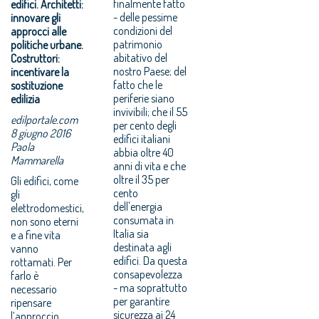
finalmente fatto
edifici. Architetti:
- delle pessime
innovare gli
condizioni del
approcci alle
patrimonio
politiche urbane.
abitativo del
Costruttori:
nostro Paese; del
incentivare la
fatto che le
sostituzione
periferie siano
edilizia
invivibili; che il 55
edilportale.com
per cento degli
8 giugno 2016
edifici italiani
Paola
abbia oltre 40
Mammarella
anni di vita e che
oltre il 35 per
Gli edifici, come
cento
gli
dell'energia
elettrodomestici,
consumata in
non sono eterni
Italia sia
e a fine vita
destinata agli
vanno
edifici. Da questa
rottamati. Per
consapevolezza
farlo è
- ma soprattutto
necessario
per garantire
ripensare
sicurezza ai 24
l’approccio