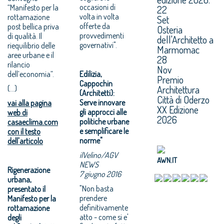
occasioni di
“Manifesto per la
22
volta in volta
rottamazione
Set
offerte da
post bellica priva
Osteria
provvedimenti
di qualità. Il
dell'Architetto a
governativi".
riequilibrio delle
Marmomac
aree urbane e il
28
rilancio
Nov
dell’economia”.
Edilizia,
Premio
Cappochin
Architettura
(...)
(Architetti):
Città di Oderzo
Serve innovare
vai alla pagina
XX Edizione
gli approcci alle
web di
2026
politiche urbane
casaeclima.com
e semplificare le
con il testo
norme"
dell'articolo
ilVelino/AGV
AWN.IT
NEWS
Rigenerazione
7 giugno 2016
urbana,
"Non basta
presentato il
prendere
Manifesto per la
definitivamente
rottamazione
atto - come si e'
degli