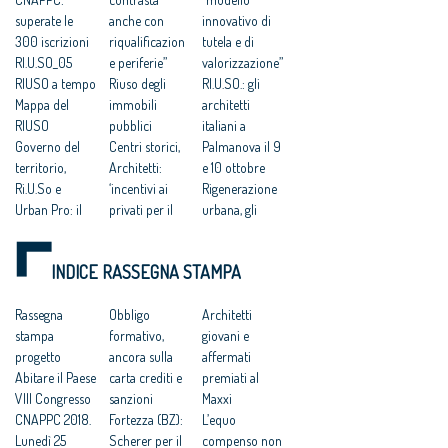
superate le
anche con
innovativo di
300 iscrizioni
riqualificazion
tutela e di
RI.U.SO_05
e periferie”
valorizzazione”
RIUSO a tempo
Riuso degli
RI.U.SO.: gli
Mappa del
immobili
architetti
RIUSO
pubblici
italiani a
Governo del
Centri storici,
Palmanova il 9
territorio,
Architetti:
e 10 ottobre
Ri.U.So e
‘incentivi ai
Rigenerazione
Urban Pro: il
privati per il
urbana, gli
convegno
riuso’
architetti
dell’Ordine
Palmanova:
italiani a
INDICE RASSEGNA STAMPA
degli architetti
“urgente
Palmanova il 9
attivarsi contro
e 10 ottobre
Rassegna
il suo degrado”
Obbligo
Svolte
Architetti
stampa
Gli architetti: i
formativo,
culturali: la
giovani e
progetto
vincoli salvano
ancora sulla
strana alleanza
affermati
Abitare il Paese
questa città
carta crediti e
fra «iper-
premiati al
VIII Congresso
sanzioni
ecologisti» e
Maxxi
CNAPPC 2018.
Fortezza (BZ):
«palazzinari»
L’equo
Lunedì 25
Scherer per il
Saie 2015:
compenso non