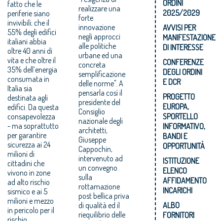
ORDINI
fatto che le
realizzare una
2025/2029
periferie siano
forte
invivibili; che il
innovazione
AVVISI PER
55% degli edifici
negli approcci
MANIFESTAZIONE
italiani abbia
alle politiche
DI INTERESSE
oltre 40 anni di
urbane ed una
vita e che oltre il
CONFERENZE
concreta
35% dell’energia
DEGLI ORDINI
semplificazione
consumata in
E DCR
delle norme". A
Italia sia
pensarla così il
PROGETTO
destinata agli
presidente del
EUROPA,
edifici. Da questa
Consiglio
consapevolezza
SPORTELLO
nazionale degli
- ma soprattutto
INFORMATIVO,
architetti,
per garantire
BANDI E
Giuseppe
sicurezza ai 24
OPPORTUNITÀ
Cappochin,
milioni di
intervenuto ad
ISTITUZIONE
cittadini che
un convegno
ELENCO
vivono in zone
sulla
AFFIDAMENTO
ad alto rischio
rottamazione
INCARICHI
sismico e ai 5
post bellica priva
milioni e mezzo
di qualità ed il
ALBO
in pericolo per il
riequilibrio delle
FORNITORI
rischio