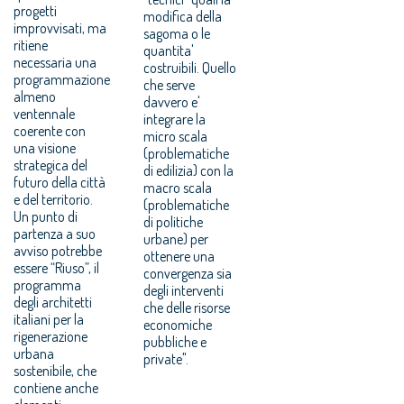
progetti
modifica della
improvvisati, ma
sagoma o le
ritiene
quantita'
necessaria una
costruibili. Quello
programmazione
che serve
almeno
davvero e'
ventennale
integrare la
coerente con
micro scala
una visione
(problematiche
strategica del
di edilizia) con la
futuro della città
macro scala
e del territorio.
(problematiche
Un punto di
di politiche
partenza a suo
urbane) per
avviso potrebbe
ottenere una
essere “Riuso”, il
convergenza sia
programma
degli interventi
degli architetti
che delle risorse
italiani per la
economiche
rigenerazione
pubbliche e
urbana
private".
sostenibile, che
contiene anche