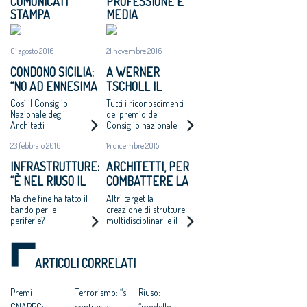
COMUNICATI
PROFESSIONE E
STAMPA
MEDIA
01 agosto 2016
21 novembre 2016
CONDONO SICILIA:
A WERNER
“NO AD ENNESIMA
TSCHOLL IL
VERGOGNA”
PREMIO
Così il Consiglio
Tutti i riconoscimenti
ARCHITETTO
Nazionale degli
del premio del
Architetti
Consiglio nazionale
ITALIANO 2016
Pianificatori,
architetti. A Mirko
DEL CNA,
23 febbraio 2016
14 dicembre 2015
Paesaggisti e
Franzoso il premio
OMAGGIO AL
Conservatori sulla
"Giovane talento"
INFRASTRUTTURE:
ARCHITETTI, PER
ipotesi di sanatoria
DESIGN PULITO
“È NEL RIUSO IL
COMBATTERE LA
per gli abusi edilizi
ED ELEGANTE
commessi entro 150
FUTURO DELLE
CRISI PUNTANO A
Ma che fine ha fatto il
Altri target la
«MADE IN BOZEN»
metri dalla costa
INCOMPIUTE”
CRESCERE FUORI
bando per le
creazione di strutture
periferie?
multidisciplinari e il
DALL'EUROPA
focus su progetti
legati alla sostenibilità,
rigenerazione di aree
ARTICOLI CORRELATI
dismesse o il riuso di
edifici
Premi
Terrorismo: “si
Riuso:
CNAPPC:
contrasta
“modello