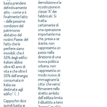
demolizione e la
basta prendere
ricostruzione in
definitivamente
classe "A" dei
atto - come si è
fabbricati. Si
finalmente fatto
tratta
- delle pessime
certamente di
condizioni del
una operazione
patrimonio
importante ma
abitativo del
che, presa a se
nostro Paese; del
stante, non
fatto che le
rappresenta un
periferie siano
passo nella
invivibili; che il
direzione di una
55% degli edifici
nuova politica
italiani abbia
urbana, non
oltre 40 anni di
rappresenta un
vita e che oltre il
modo nuovo di
35% dell’energia
immaginare la
consumata in
citta' che verra'.
Italia sia
Rimanere nello
destinata agli
stretto ambito
edifici”. (...)
dell'edilizia limita
Cappochin dice
il dibattito a temi
quindi basta ai
"tecnici" quali la