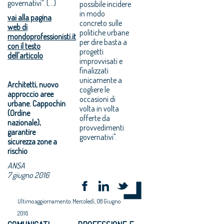
governativi”. (...)
possibile incidere
in modo
vai alla pagina
concreto sulle
web di
politiche urbane
mondoprofessionisti.it
per dire basta a
con il testo
progetti
dell'articolo
improvvisati e
finalizzati
unicamente a
Architetti, nuovo
cogliere le
approccio aree
occasioni di
urbane. Cappochin
volta in volta
(Ordine
offerte da
nazionale),
provvedimenti
garantire
governativi".
sicurezza zone a
rischio
ANSA
7 giugno 2016
Ultimo aggiornamento: Mercoledì, 08 Giugno
2016