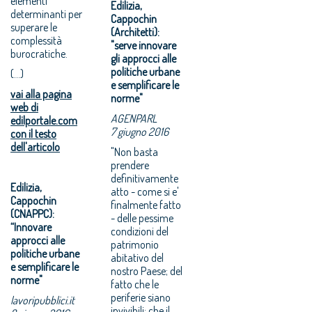
elementi
Edilizia,
determinanti per
Cappochin
superare le
(Architetti):
complessità
"serve innovare
burocratiche.
gli approcci alle
politiche urbane
(...)
e semplificare le
vai alla pagina
norme"
web di
AGENPARL
edilportale.com
7 giugno 2016
con il testo
dell'articolo
"Non basta
prendere
definitivamente
Edilizia,
atto - come si e'
Cappochin
finalmente fatto
(CNAPPC):
- delle pessime
“Innovare
condizioni del
approcci alle
patrimonio
politiche urbane
abitativo del
e semplificare le
nostro Paese; del
norme"
fatto che le
periferie siano
lavoripubblici.it
invivibili; che il