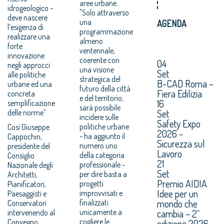
aree urbane.
idrogeologico -
"Solo attraverso
deve nascere
una
AGENDA
l’esigenza di
programmazione
realizzare una
almeno
forte
ventennale,
innovazione
coerente con
04
negli approcci
una visione
Set
alle politiche
strategica del
B-CAD Roma –
urbane ed una
futuro della città
Fiera Edilizia
concreta
e del territorio,
16
semplificazione
sarà possibile
Set
delle norme”.
incidere sulle
Safety Expo
politiche urbane
Così Giuseppe
2026 -
- ha aggiunto il
Cappochin,
Sicurezza sul
numero uno
presidente del
Lavoro
della categoria
Consiglio
21
professionale -
Nazionale degli
Set
per dire basta a
Architetti,
Premio AIDIA
progetti
Pianificatori,
Idee per un
improvvisati e
Paesaggisti e
mondo che
finalizzati
Conservatori
unicamente a
cambia – 2^
intervenendo al
cogliere le
Convegno
edizione 2026.