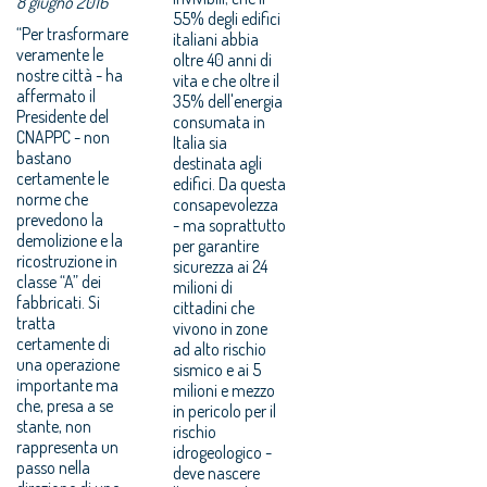
8 giugno 2016
55% degli edifici
“Per trasformare
italiani abbia
veramente le
oltre 40 anni di
nostre città - ha
vita e che oltre il
affermato il
35% dell'energia
Presidente del
consumata in
CNAPPC - non
Italia sia
bastano
destinata agli
certamente le
edifici. Da questa
norme che
consapevolezza
prevedono la
- ma soprattutto
demolizione e la
per garantire
ricostruzione in
sicurezza ai 24
classe “A” dei
milioni di
fabbricati. Si
cittadini che
tratta
vivono in zone
certamente di
ad alto rischio
una operazione
sismico e ai 5
importante ma
milioni e mezzo
che, presa a se
in pericolo per il
stante, non
rischio
rappresenta un
idrogeologico -
passo nella
deve nascere