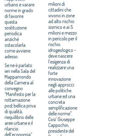
milioni di
urbano e varare
cittadini che
norme in grado
vivono in zone
di favorire
ad alto rischio
questa
sismico e ai 5
sostituzione
milioni e mezzo
periodica
in pericolo per il
anziché
rischio
ostacolarla
idrogeologico -
come avviene
deve nascere
adesso.
l'esigenza di
Se ne è parlato
realizzare una
ieri nella Sala del
forte
Mappamondo
innovazione
della Camera al
negli approcci
convegno
alle politiche
“Manifesto per la
urbane ed una
rottamazione
concreta
post bellica priva
semplificazione
di qualità,
delle norme".
riequilibrio delle
Cosi' Giuseppe
aree urbane e il
Cappochin,
rilancio
presidente del
dell’economia”