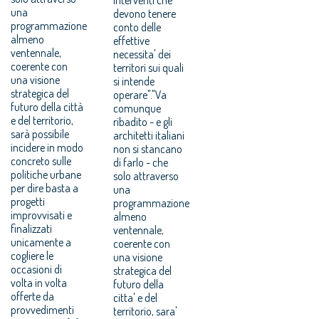
una
devono tenere
programmazione
conto delle
almeno
effettive
ventennale,
necessita' dei
coerente con
territori sui quali
una visione
si intende
strategica del
operare"."Va
futuro della città
comunque
e del territorio,
ribadito - e gli
sarà possibile
architetti italiani
incidere in modo
non si stancano
concreto sulle
di farlo - che
politiche urbane
solo attraverso
per dire basta a
una
progetti
programmazione
improvvisati e
almeno
finalizzati
ventennale,
unicamente a
coerente con
cogliere le
una visione
occasioni di
strategica del
volta in volta
futuro della
offerte da
citta' e del
provvedimenti
territorio, sara'