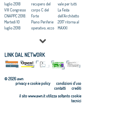
luglio 2018
recupero del
scadenza il 22
vale per tutti
VIII Congresso
corpo C del
settembre per
La Festa
CNAPPC 2018.
Forte
il “Premio
dell'Architetto
Martedì 10
Piano Periferie
RI.U.SO.04”
2017 ritorna al
luglio 2018
operativo, ecco
MAXXI
VIII Congresso
tutti i progetti
Professioni:
CNAPPC 2018.
finanziati
architetti, il 30
Lunedì 9 luglio
Commissione
Focus su
2018
periferie,
'Internazionali
LINK DAL NETWORK
VIII Congresso
Minniti:
zzazione e
CNAPPC 2018.
«Proposte da
innovazione
Domenica 8
condividere:
culturale'
luglio 2018
politiche
Festa
© 2026 awn
VIII Congresso
integrate per le
dell’Architetto
privacy e cookie policy
condizioni d'uso
CNAPPC 2018.
città»
2017 - Una
contatti
crediti
Venerdì 6
Equo
legge per
il sito www.awn.it utilizza soltanto cookie
luglio 2018
compenso,
l’architettura
tecnici
VIII Congresso
parametri
Rappresentanz
CNAPPC 2018.
vincolanti
a, avanti in
Gercoledì 5
Servizi senza
ordine sparso
luglio 2018
compenso, il
Professionisti,