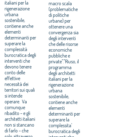
italiani per la
macro scala
rigenerazione
(problematiche
urbana
di politiche
sostenibile,
urbane) per
contiene anche
ottenere una
elementi
convergenza sia
determinanti per
degli interventi
superare la
che delle risorse
complessità
economiche
burocratica degli
pubbliche e
interventi che
private"."Riuso, il
devono tenere
programma
conto delle
degli architetti
effettive
italiani per la
necessità dei
rigenerazione
territori sui quali
urbana
si intende
sostenibile,
operare. Va
contiene anche
comunque
elementi
ribadito – e gli
determinanti per
architetti italiani
superare la
non si stancano
complessita'
di farlo – che
burocratica degli
solo attraverso
interventi che