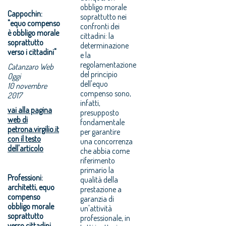
obbligo morale
Cappochin:
soprattutto nei
"equo compenso
confronti dei
è obbligo morale
cittadini: la
soprattutto
determinazione
verso i cittadini"
e la
regolamentazione
Catanzaro Web
del principio
Oggi
dell'equo
10 novembre
compenso sono,
2017
infatti,
vai alla pagina
presupposto
web di
fondamentale
petrona.virgilio.it
per garantire
con il testo
una concorrenza
dell'articolo
che abbia come
riferimento
primario la
Professioni:
qualità della
architetti, equo
prestazione a
compenso
garanzia di
obbligo morale
un'attività
soprattutto
professionale, in
verso cittadini