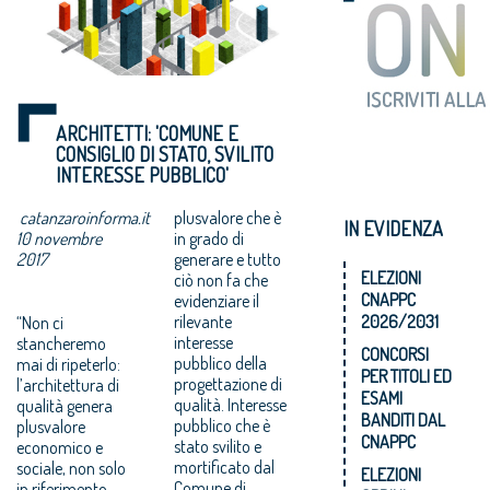
ARCHITETTI: 'COMUNE E
CONSIGLIO DI STATO, SVILITO
INTERESSE PUBBLICO'
catanzaroinforma.it
plusvalore che è
IN EVIDENZA
10 novembre
in grado di
2017
generare e tutto
ELEZIONI
ciò non fa che
CNAPPC
evidenziare il
rilevante
2026/2031
“Non ci
interesse
stancheremo
CONCORSI
pubblico della
mai di ripeterlo:
PER TITOLI ED
progettazione di
l’architettura di
ESAMI
qualità. Interesse
qualità genera
BANDITI DAL
pubblico che è
plusvalore
CNAPPC
stato svilito e
economico e
mortificato dal
sociale, non solo
ELEZIONI
Comune di
in riferimento