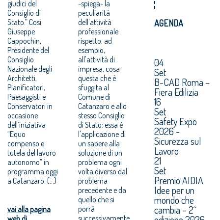
giudici del
-spiega- la
Consiglio di
peculiarità
Stato.” Così
dell'attività
AGENDA
Giuseppe
professionale
Cappochin,
rispetto, ad
Presidente del
esempio,
Consiglio
all'attività di
04
Nazionale degli
impresa, cosa
Set
Architetti,
questa che è
B-CAD Roma –
Pianificatori,
sfuggita al
Fiera Edilizia
Paesaggisti e
Comune di
16
Conservatori in
Catanzaro e allo
Set
occasione
stesso Consiglio
Safety Expo
dell’iniziativa
di Stato: essa è
2026 -
“Equo
l'applicazione di
Sicurezza sul
compenso e
un sapere alla
Lavoro
tutela del lavoro
soluzione di un
21
autonomo” in
problema ogni
Set
programma oggi
volta diverso dal
Premio AIDIA
a Catanzaro. (...)
problema
Idee per un
precedente e da
mondo che
quello che si
cambia – 2^
porrà
vai alla pagina
successivamente.
edizione 2026.
web di