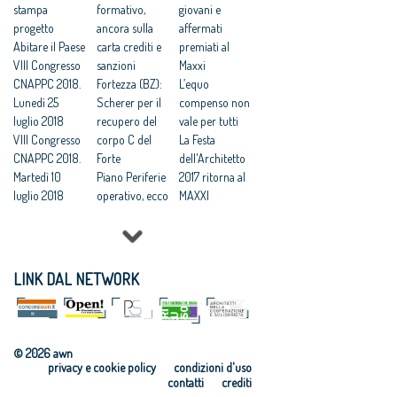
‘Sconcerta che
stampa
gratis a
formativo,
giovani e
al Mit ignorino
progetto
Catanzaro, il
ancora sulla
affermati
il codice dei
Abitare il Paese
Tar accoglie il
carta crediti e
premiati al
contratti’
VIII Congresso
ricorso degli
sanzioni
Maxxi
Bando
CNAPPC 2018.
architetti
Fortezza (BZ):
L’equo
Comune di
Lunedì 25
Catanzaro: “la
Scherer per il
compenso non
Catanzaro:
luglio 2018
giustizia ha
recupero del
vale per tutti
“sconcerta che
VIII Congresso
fermato una
corpo C del
La Festa
al MIT ignorino
CNAPPC 2018.
iniziativa
Forte
dell'Architetto
il Codice dei
Martedì 10
scandalosa”
Piano Periferie
2017 ritorna al
Contratti da
luglio 2018
Catanzaro
operativo, ecco
MAXXI
poco entrato
VIII Congresso
affida la
tutti i progetti
Professioni:
in vigore”
CNAPPC 2018.
redazione del
finanziati
architetti, il 30
Prestazioni
Lunedì 9 luglio
piano
Commissione
Focus su
professionali
2018
strutturale,
periferie,
'Internazionali
LINK DAL NETWORK
gratuite, il
VIII Congresso
compenso: 1
Minniti:
zzazione e
Governo si
CNAPPC 2018.
euro (e
«Proposte da
innovazione
allinea alla
Domenica 8
rimborso
condividere:
culturale'
sentenza del
luglio 2018
spese 250mila)
politiche
Festa
© 2026 awn
Consiglio di
VIII Congresso
Catanzaro:
integrate per le
dell’Architetto
privacy e cookie policy
condizioni d'uso
Stato
CNAPPC 2018.
architetti per
città»
2017 - Una
contatti
crediti