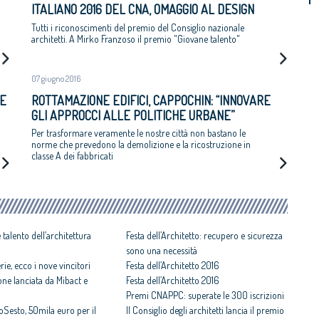
ITALIANO 2016 DEL CNA, OMAGGIO AL DESIGN
PULITO ED ELEGANTE «MADE IN BOZEN»
Tutti i riconoscimenti del premio del Consiglio nazionale
architetti. A Mirko Franzoso il premio "Giovane talento"
07 giugno 2016
LE
ROTTAMAZIONE EDIFICI, CAPPOCHIN: “INNOVARE
GLI APPROCCI ALLE POLITICHE URBANE”
Per trasformare veramente le nostre città non bastano le
norme che prevedono la demolizione e la ricostruzione in
classe A dei fabbricati
 talento dell’architettura
Festa dell’Architetto: recupero e sicurezza
sono una necessità
ie, ecco i nove vincitori
Festa dell’Architetto 2016
one lanciata da Mibact e
Festa dell’Architetto 2016
Premi CNAPPC: superate le 300 iscrizioni
Sesto, 50mila euro per il
Il Consiglio degli architetti lancia il premio