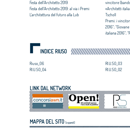
Festa dell'Architetto 2019
vincitore (band
Festa dell'Architetto 2019: al via i Premi
«Architetti ital
L’architettura del futuro alla Lub
Tscholl
Premi: i vincitor
2016”; “Giovane 
italiana 2016”; 
Urbana Sostenib
INDICE RIUSO
Riuso_06
RI.U.SO_03
RI.U.SO_04
RI.U.SO_02
LINK DAL NETWORK
MAPPA DEL SITO
[espandi]