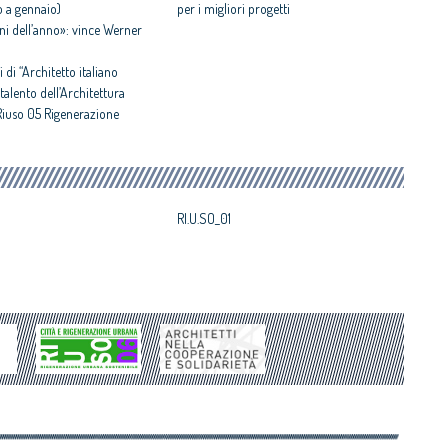
o a gennaio)
per i migliori progetti
iani dell’anno»: vince Werner
i di “Architetto italiano
talento dell’Architettura
“Riuso 05 Rigenerazione
ile”
RI.U.SO_01