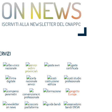
ERVIZI
albo unico
servizi
posta awn
posta
nazionale
ordini
certificata
provinciali
firma
carta
costi
costi studio
digitale
nazionale
costruzione
professionale
servizi
edilizia
compensi
formazione
progetto
parametri
convenzione rc
Europa
professionale
newsletter
concorsi
guida bandi
osservatorio
on news
piattaforma
bandi ONSAI