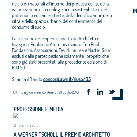
riciclo di materiali all’interno dei processi edilizi, della
valorizzazione di tecnologie per la sostenibilità e del
I
patrimonio edilizio esistente, della densificazione della
città e dello spazio urbano, del contenimento del
consumo di suolo.
La selezione delle opere è aperta ad Architetti e
Ingegneri, Pubbliche Amministrazioni, Enti Pubblici,
Fondazioni, Associazioni, Tesi di Laurea e Master. Sono
esclusi dalla partecipazione solamente i progetti che
sono già stati presentati alla precedente edizione di
RI.U.SO.
Scarica il Bando
concorsi.awn.it/riuso/05
Ultimo aggiornamento: Venerdì, 29 Luglio 2016
PROFESSIONE E MEDIA
21 novembre 2016
A WERNER TSCHOLL IL PREMIO ARCHITETTO