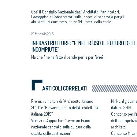
Così il Consiglio Nazionale degli Architetti Pianificatori,
Paesaggisti e Conservatori sulla ipotesi di sanatoria per gli
abusi edilizi commessi entro 150 metri dalla costa
23 febbraio 2016
INFRASTRUTTURE: “È NEL RIUSO IL FUTURO DEL
INCOMPIUTE”
Ma che fine ha fatto il bando per le periferie?
ARTICOLI CORRELATI
Premi: i vincitori di “Architetto italiano
Mirko, il giovane
2019” e “Giovane Talento dell’Architettura
italiana 2016
italiana 2019”
Concorso perifer
Venezia: Cappochin: “serve un Piano
della competizi
nazionale centrato sulla cultura della
architetti
qualità delle costruzioni”
Concorso Milano