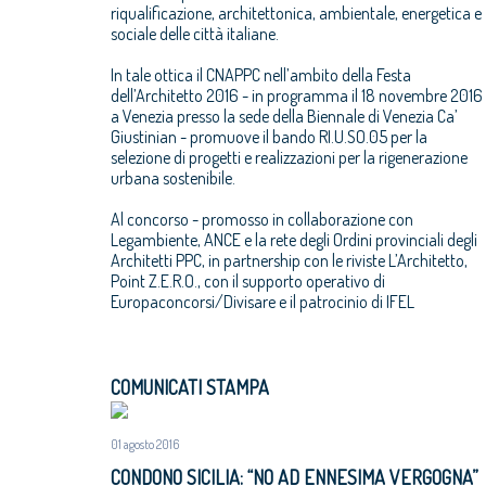
riqualificazione, architettonica, ambientale, energetica e
sociale delle città italiane.
In tale ottica il CNAPPC nell’ambito della Festa
dell’Architetto 2016 - in programma il 18 novembre 2016
a Venezia presso la sede della Biennale di Venezia Ca’
Giustinian - promuove il bando RI.U.SO.05 per la
selezione di progetti e realizzazioni per la rigenerazione
urbana sostenibile.
Al concorso - promosso in collaborazione con
Legambiente, ANCE e la rete degli Ordini provinciali degli
Architetti PPC, in partnership con le riviste L’Architetto,
Point Z.E.R.O., con il supporto operativo di
Europaconcorsi/Divisare e il patrocinio di IFEL
COMUNICATI STAMPA
01 agosto 2016
CONDONO SICILIA: “NO AD ENNESIMA VERGOGNA”