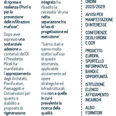
ORDINI
di ripresa e
integrato
ha
2025/2029
resilienza (Pnrr) e
ribadito la
per la
necessità “di una
AVVISI PER
prevenzione
netta
MANIFESTAZIONE
delle infiltrazioni
separazione tra
DI INTERESSE
mafiose”.
le fasi di
progettazione ed
CONFERENZE
Dopo aver
esecuzione
”.
DEGLI ORDINI
espresso
una
E DCR
sostanziale
“Siamo stati e
adesione
ai
siamo molto
PROGETTO
contenuti del Dl,
scettici sull’uso
EUROPA,
il Presidente
di questo
SPORTELLO
Miceli ha
strumento,
INFORMATIVO,
manifestato
applicabile
BANDI E
l’
apprezzamento
sicuramente ad
OPPORTUNITÀ
degli Architetti,
opere
Pianificatori,
strategiche ed
ISTITUZIONE
Paesaggisti e
infrastrutturali,
ELENCO
Conservatori per
ma
non a quelle
AFFIDAMENTO
quanto è
in cui è
INCARICHI
stabilito a
prevalente la
ALBO
proposito di
ricerca della
rigenerazione
qualità
FORNITORI