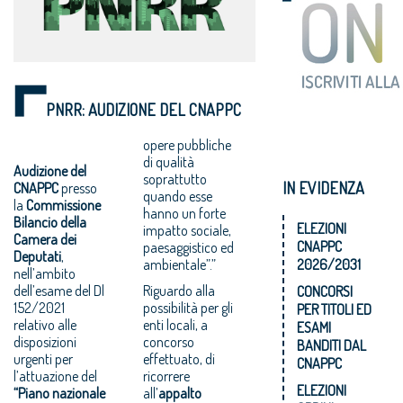
PNRR: AUDIZIONE DEL CNAPPC
opere pubbliche
di qualità
Audizione del
soprattutto
IN EVIDENZA
CNAPPC
presso
quando esse
la
Commissione
hanno un forte
Bilancio della
ELEZIONI
impatto sociale,
Camera dei
CNAPPC
paesaggistico ed
Deputati
,
ambientale”.”
2026/2031
nell’ambito
dell’esame del Dl
Riguardo alla
CONCORSI
152/2021
possibilità per gli
PER TITOLI ED
relativo alle
enti locali, a
ESAMI
disposizioni
concorso
BANDITI DAL
urgenti per
effettuato, di
CNAPPC
l’attuazione del
ricorrere
ELEZIONI
“Piano nazionale
all’
appalto