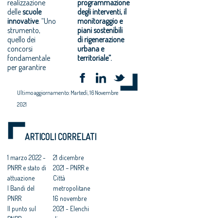
realizzazione
programmazione
delle
scuole
degli interventi, il
innovative
. “Uno
monitoraggio e
strumento,
piani sostenibili
quello dei
di rigenerazione
concorsi
urbana e
fondamentale
territoriale”.
per garantire
Ultimo aggiornamento: Martedì, 16 Novembre
2021
ARTICOLI CORRELATI
1 marzo 2022 -
21 dicembre
PNRR e stato di
2021 – PNRR e
attuazione
Città
I Bandi del
metropolitane
PNRR
16 novembre
Il punto sul
2021 - Elenchi