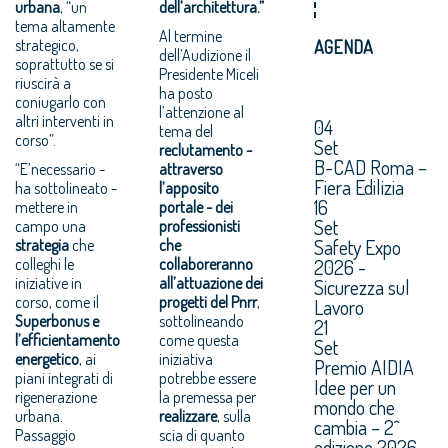
urbana
, “un
dell’architettura.”
tema altamente
Al termine
strategico,
AGENDA
dell’Audizione il
soprattutto se si
Presidente Miceli
riuscirà a
ha posto
coniugarlo con
l’attenzione al
altri interventi in
04
tema del
corso”.
Set
reclutamento -
B-CAD Roma –
“E’necessario -
attraverso
Fiera Edilizia
ha sottolineato -
l’apposito
16
mettere in
portale - dei
Set
campo una
professionisti
Safety Expo
strategia
che
che
colleghi le
collaboreranno
2026 -
iniziative in
all’attuazione dei
Sicurezza sul
corso, come il
progetti del Pnrr
,
Lavoro
Superbonus e
sottolineando
21
l’efficientamento
come questa
Set
energetico
, ai
iniziativa
Premio AIDIA
piani integrati di
potrebbe essere
Idee per un
rigenerazione
la premessa per
mondo che
urbana.
realizzare
, sulla
cambia – 2^
Passaggio
scia di quanto
edizione 2026.