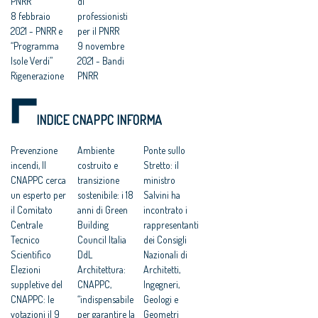
PNRR
di
8 febbraio
professionisti
2021 - PNRR e
per il PNRR
“Programma
9 novembre
Isole Verdi”
2021 - Bandi
Rigenerazione
PNRR
urbana e Pnrr:
al CNAPPC un
INDICE CNAPPC INFORMA
incontro di
confronto e
approfondime
Prevenzione
Ambiente
Ponte sullo
nto
incendi, Il
costruito e
Stretto: il
CNAPPC cerca
transizione
ministro
un esperto per
sostenibile: i 18
Salvini ha
il Comitato
anni di Green
incontrato i
Centrale
Building
rappresentanti
Tecnico
Council Italia
dei Consigli
Scientifico
DdL
Nazionali di
Elezioni
Architettura:
Architetti,
suppletive del
CNAPPC,
Ingegneri,
CNAPPC: le
“indispensabile
Geologi e
votazioni il 9
per garantire la
Geometri