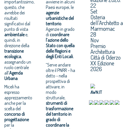
importantissimo,
avviene in alcuni
22
questo, che
Paesi europei, le
Set
avrebbe dei
agenzie
Osteria
risultati
urbanistiche del
dell'Architetto a
significativi dal
territorio
.
Marmomac
punto di vista
Agenzie in grado
28
ambientale
e,
di
coordinare
Nov
quindi, in
l’azione dello
Premio
direzione della
Stato con quella
Architettura
transizione
delle Regioni e
ecologica
,
degli Enti Locali.
Città di Oderzo
assegnando un
XX Edizione
“Serve andare
ruolo centrale
2026
oltre il PNRR – ha
all’
Agenda
detto - nella
Urbana
.
prospettiva di
Miceli ha
attivare, in
espresso
modo
AWN.IT
apprezzamento
strutturale,
anche per la
strumenti di
scelta del
trasformazione
concorso di
del territorio in
progettazione
grado di
per la
coordinare la