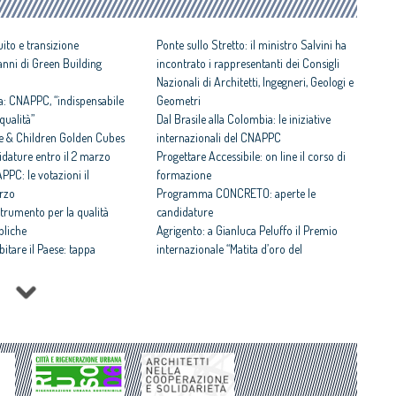
ito e transizione
Ponte sullo Stretto: il ministro Salvini ha
8 anni di Green Building
incontrato i rappresentanti dei Consigli
Nazionali di Architetti, Ingegneri, Geologi e
a: CNAPPC, “indispensabile
Geometri
qualità”
Dal Brasile alla Colombia: le iniziative
e & Children Golden Cubes
internazionali del CNAPPC
idature entro il 2 marzo
Progettare Accessibile: on line il corso di
PPC: le votazioni il
formazione
rzo
Programma CONCRETO: aperte le
strumento per la qualità
candidature
bliche
Agrigento: a Gianluca Peluffo il Premio
bitare il Paese: tappa
internazionale “Matita d’oro del
l Progetto ideato dal
Mediterraneo”
18
Concorsi di progettazione: al via il corso di
. La cultura della domanda:
formazione per Coordinatori
ava edizione
Architecture’s Value to Society: il CNAPPC
idrogeologico, calamità: è
alla Conferenza internazionale organizzata
dall’Ordine degli Architetti del Portogallo e
Sirica 2025: il CNAPPC e le
dal CAE