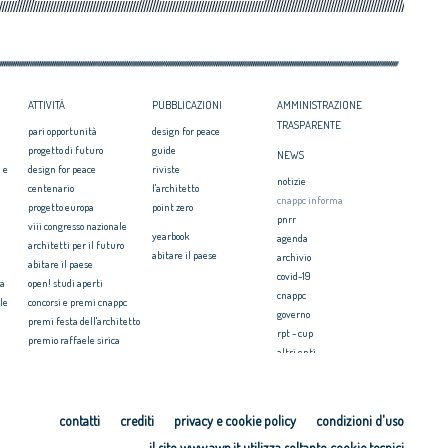
re dei giovani professionisti
Abitare il Paese: al via l’VIII edizione
 l’impegno degli Architetti
Festa dell’Architetto 2025: alcune
 il Consiglio degli Architetti
anticipazioni
Premio UIA 2030: candidature entro il 29
ottobre
ATTIVITÀ
PUBBLICAZIONI
AMMINISTRAZIONE
TRASPARENTE
pari opportunità
design for peace
progetto di futuro
guide
NEWS
 e
design for peace
riviste
notizie
centenario
l'architetto
cnappc informa
progetto europa
point zero
pnrr
viii congresso nazionale
yearbook
agenda
architetti per il futuro
abitare il paese
archivio
abitare il paese
covid-19
ia
open! studi aperti
cnappc
le
concorsi e premi cnappc
governo
premi festa dell'architetto
rpt - cup
premio raffaele sirica
altri enti
ionale
archiprix
faq ordini
premio architetti del
mediterraneo
PRESS
ri.u.so
contatti
crediti
privacy e cookie policy
condizioni d'uso
comunicati stampa
microcredito per l'housing
il sito www.awn.it utilizza soltanto cookie tecnici