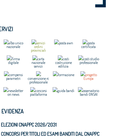
ERVIZI
albo unico
servizi
posta awn
posta
nazionale
ordini
certificata
provinciali
firma
carta
costi
costi studio
digitale
nazionale
costruzione
professionale
servizi
edilizia
compensi
formazione
progetto
parametri
convenzione rc
Europa
professionale
newsletter
concorsi
guida bandi
osservatorio
on news
piattaforma
bandi ONSAI
N EVIDENZA
ELEZIONI CNAPPC 2026/2031
CONCORSI PER TITOLI ED ESAMI BANDITI DAL CNAPPC