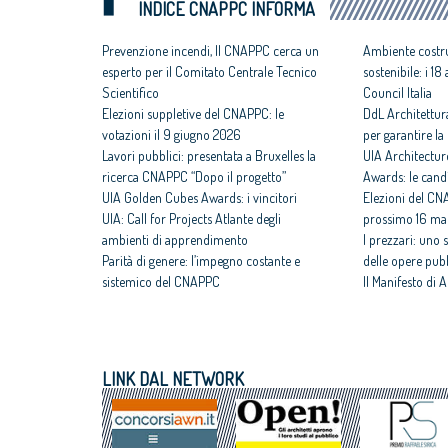
INDICE CNAPPC INFORMA
Prevenzione incendi, Il CNAPPC cerca un
Ambiente costru
esperto per il Comitato Centrale Tecnico
sostenibile: i 1
Scientifico
Council Italia
Elezioni suppletive del CNAPPC: le
DdL Architettur
votazioni il 9 giugno 2026
per garantire la 
Lavori pubblici: presentata a Bruxelles la
UIA Architectur
ricerca CNAPPC “Dopo il progetto”
Awards: le cand
UIA Golden Cubes Awards: i vincitori
Elezioni del CNA
UIA: Call for Projects Atlante degli
prossimo 16 ma
ambienti di apprendimento
I prezzari: uno 
Parità di genere: l’impegno costante e
delle opere pub
sistemico del CNAPPC
Il Manifesto di A
CNAPPC e PPAN Academy – Futureproof
fondamentale de
Cities: siglato Memorandum
CNAPPC nel 20
Progetto Think Tank: 2 FAD asincroni per
Abitare il Paese
la formazione
il focus dell’ott
LINK DAL NETWORK
Giornata della Libera Professione:
Sisma, dissesto 
l’intervento del CNAPPC
tempo di agire
Concorsi di progettazione: concluso il
Premio Raffele 