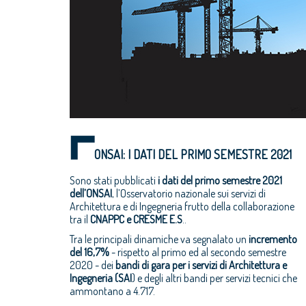
ONSAI: I DATI DEL PRIMO SEMESTRE 2021
Sono stati pubblicati
i dati del primo semestre 2021
dell’ONSAI
, l’Osservatorio nazionale sui servizi di
Architettura e di Ingegneria frutto della collaborazione
tra il
CNAPPC e CRESME E.S
..
Tra le principali dinamiche va segnalato un
incremento
del 16,7%
- rispetto al primo ed al secondo semestre
2020 - dei
bandi di gara per i servizi di Architettura e
Ingegneria (SAI
) e degli altri bandi per servizi tecnici che
ammontano a 4.717.