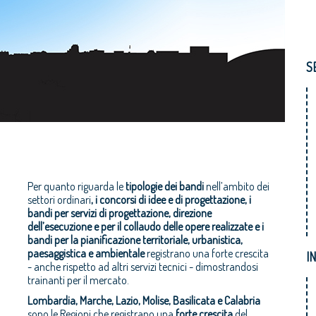
S
Per quanto riguarda le
tipologie dei bandi
nell’ambito dei
settori ordinari
, i concorsi di idee e di progettazione, i
bandi per servizi di progettazione, direzione
dell’esecuzione e per il collaudo delle opere realizzate e i
bandi per la pianificazione territoriale, urbanistica,
paesaggistica e ambientale
registrano una forte crescita
I
- anche rispetto ad altri servizi tecnici - dimostrandosi
trainanti per il mercato.
Lombardia, Marche, Lazio, Molise, Basilicata e Calabria
sono le Regioni che registrano una
forte crescita
del