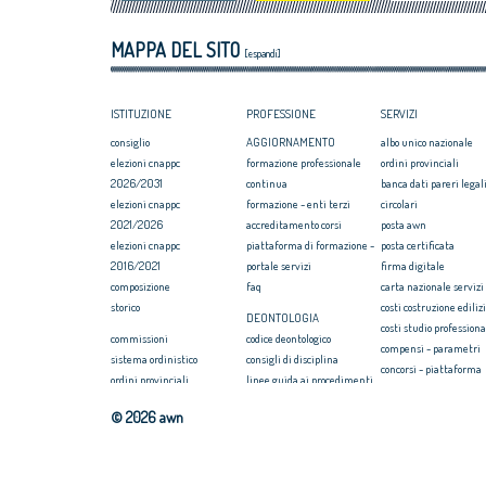
corso per Coordinatori di Concorsi di
politiche a favo
progettazione promosso dal CNAPPC
Esteri: continua
MAPPA DEL SITO
italiani nel CAE,
[espandi]
d’Europa
ISTITUZIONE
PROFESSIONE
SERVIZI
consiglio
AGGIORNAMENTO
albo unico nazionale
elezioni cnappc
formazione professionale
ordini provinciali
2026/2031
continua
banca dati pareri legali
elezioni cnappc
formazione - enti terzi
circolari
2021/2026
accreditamento corsi
posta awn
elezioni cnappc
piattaforma di formazione -
posta certificata
2016/2021
portale servizi
firma digitale
composizione
faq
carta nazionale servizi
storico
costi costruzione ediliz
DEONTOLOGIA
costi studio professiona
commissioni
codice deontologico
compensi - parametri
sistema ordinistico
consigli di disciplina
concorsi - piattaforma
ordini provinciali
linee guida ai procedimenti
convenzione rc profess
elezioni ordini territoriali
disciplinari
formazione
© 2026 awn
2025-2029
massimario
webinar/streaming
elezioni ordini territoriali
newsletter on news
COMPENSI
2021-2025
seearch
compensi professione
elezioni ordini territoriali