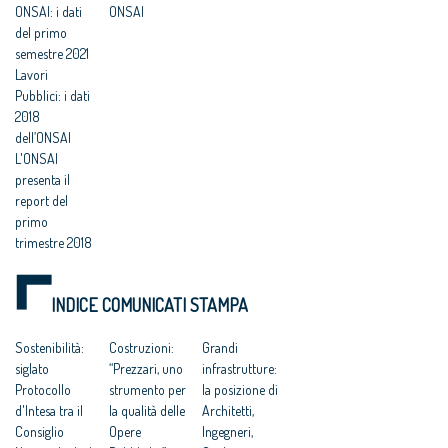
ONSAI: i dati
ONSAI
del primo
semestre 2021
Lavori
Pubblici: i dati
2018
dell’ONSAI
L'ONSAI
presenta il
report del
primo
trimestre 2018
Lavori
Pubblici: i
INDICE COMUNICATI STAMPA
primi dati 2018
sui Bandi per
l’affidamento
Sostenibilità:
Costruzioni:
Grandi
di Servizi di
siglato
“Prezzari, uno
infrastrutture:
Architettura e
Protocollo
strumento per
la posizione di
Ingegneria
d'Intesa tra il
la qualità delle
Architetti,
Consiglio
Opere
Ingegneri,