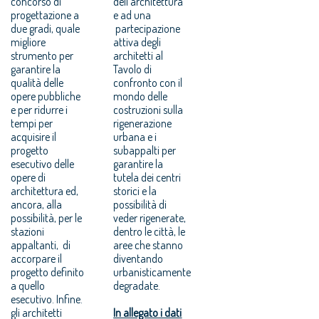
concorso di
dell’architettura
progettazione a
e ad una
due gradi, quale
partecipazione
migliore
attiva degli
strumento per
architetti al
garantire la
Tavolo di
qualità delle
confronto con il
opere pubbliche
mondo delle
e per ridurre i
costruzioni sulla
tempi per
rigenerazione
acquisire il
urbana e i
progetto
subappalti per
esecutivo delle
garantire la
opere di
tutela dei centri
architettura ed,
storici e la
ancora, alla
possibilità di
possibilità, per le
veder rigenerate,
stazioni
dentro le città, le
appaltanti, di
aree che stanno
accorpare il
diventando
progetto definito
urbanisticamente
a quello
degradate.
esecutivo. Infine.
gli architetti
In allegato i dati