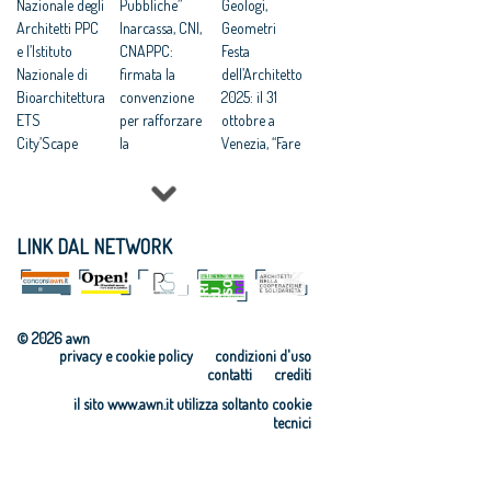
Nazionale degli
Pubbliche”
Geologi,
Architetti PPC
Inarcassa, CNI,
Geometri
e l’Istituto
CNAPPC:
Festa
Nazionale di
firmata la
dell’Architetto
Bioarchitettura
convenzione
2025: il 31
ETS
per rafforzare
ottobre a
City’Scape
la
Venezia, “Fare
Award 2026
collaborazione
comunità”
Rigenerazione
a tutela dei
tema della
urbana:
professionisti
13ma edizione
CNAPPC, “è la
Sostenibilità
Appalti:
LINK DAL NETWORK
strada verso
ambientale
Architetti,
un nuovo
delle
Concorsi di
umanesimo”
costruzioni:
progettazione
Rigenerazione:
istituito il
vantaggiosi per
© 2026 awn
CNAPPC,
Comitato
tempi e qualità
privacy e cookie policy
condizioni d'uso
“Nuovi
Promotore del
finale
contatti
crediti
paradigmi di
Protocollo
Scuole,
il sito www.awn.it utilizza soltanto cookie
vita urbana:
ITACA
Appalti:
tecnici
prossimità,
VIII Giornata
Consiglio
benessere nelle
Nazionale della
Nazionale
città e nei
Prevenzione
Architetti,