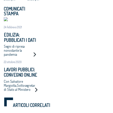
COMUNICATI
STAMPA
24 febbraio 2021
EDILIZIA:
PUBBLICATI I DATI
DELL'ONSAI
Segni di ripresa
nonostante la
pandemia
22 ottobre 2020
LAVORI PUBBLICI:
CONVEGNO ONLINE
IL 28 OTTOBRE
Con Salvatore
Margiotta,Sottosegretario
di Stato al Ministero
delle Infrastrutture e
dei Trasporti, e
intervento in video
ARTICOLI CORRELATI
della Ministra Paola De
Micheli