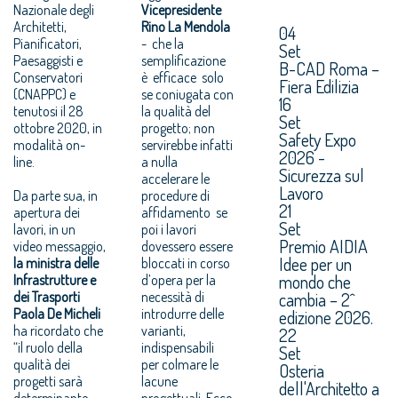
Nazionale degli
Vicepresidente
Architetti,
Rino La Mendola
04
Pianificatori,
- che la
Set
Paesaggisti e
semplificazione
B-CAD Roma –
Conservatori
è efficace solo
Fiera Edilizia
(CNAPPC) e
se coniugata con
16
tenutosi
il 28
la qualità del
Set
ottobre 2020
, in
progetto; non
Safety Expo
modalità on-
servirebbe infatti
2026 -
line.
a nulla
Sicurezza sul
accelerare le
Lavoro
Da parte sua, in
procedure di
21
apertura dei
affidamento se
Set
lavori, in un
poi i lavori
Premio AIDIA
video messaggio,
dovessero essere
Idee per un
la ministra delle
bloccati in corso
mondo che
Infrastrutture e
d’opera per la
dei Trasporti
necessità di
cambia – 2^
Paola De Micheli
introdurre delle
edizione 2026.
ha ricordato che
varianti,
22
“il ruolo della
indispensabili
Set
qualità dei
per colmare le
Osteria
progetti sarà
lacune
dell'Architetto a
determinante
progettuali. Ecco