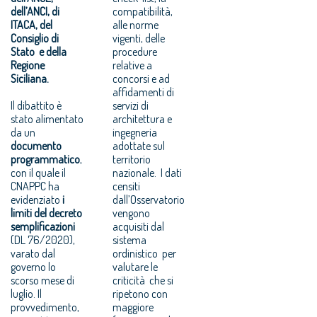
dell’ANCI, di
compatibilità,
ITACA, del
alle norme
Consiglio di
vigenti, delle
Stato e della
procedure
Regione
relative a
Siciliana.
concorsi e ad
affidamenti di
Il dibattito è
servizi di
stato alimentato
architettura e
da un
ingegneria
documento
adottate sul
programmatico
,
territorio
con il quale il
nazionale. I dati
CNAPPC ha
censiti
evidenziato
i
dall’Osservatorio
limiti del decreto
vengono
semplificazioni
acquisiti dal
(DL 76/2020),
sistema
varato dal
ordinistico per
governo lo
valutare le
scorso mese
di
criticità che si
luglio
. Il
ripetono con
provvedimento,
maggiore