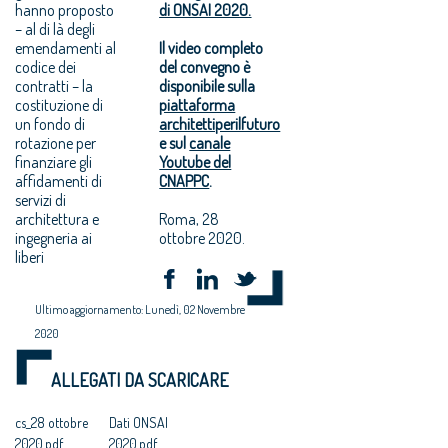
hanno proposto
di ONSAI 2020.
– al di là degli
emendamenti al
Il video completo
codice dei
del convegno è
contratti – la
disponibile sulla
costituzione di
piattaforma
un fondo di
architettiperilfuturo
rotazione per
e sul
canale
finanziare gli
Youtube del
affidamenti di
CNAPPC
.
servizi di
architettura e
Roma, 28
ingegneria ai
ottobre 2020.
liberi
Ultimo aggiornamento: Lunedì, 02 Novembre
2020
ALLEGATI DA SCARICARE
cs_28 ottobre
Dati ONSAI
2020.pdf
2020.pdf