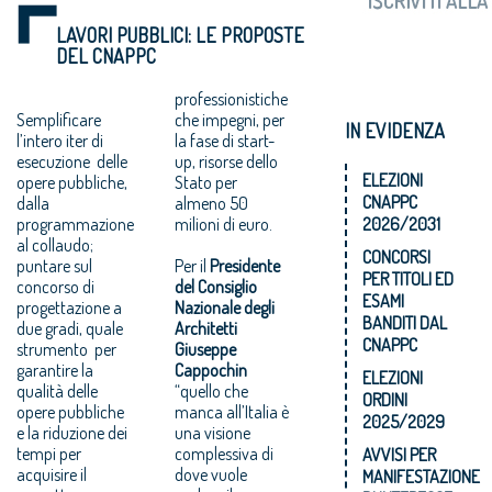
LAVORI PUBBLICI: LE PROPOSTE
DEL CNAPPC
professionistiche
Semplificare
che impegni, per
IN EVIDENZA
l’intero iter di
la fase di start-
esecuzione delle
up, risorse dello
ELEZIONI
opere pubbliche,
Stato per
CNAPPC
dalla
almeno 50
programmazione
milioni di euro.
2026/2031
al collaudo;
CONCORSI
puntare sul
Per il
Presidente
PER TITOLI ED
concorso di
del Consiglio
ESAMI
progettazione a
Nazionale degli
BANDITI DAL
due gradi, quale
Architetti
CNAPPC
strumento per
Giuseppe
garantire la
Cappochin
ELEZIONI
qualità delle
“quello che
ORDINI
opere pubbliche
manca all’Italia è
2025/2029
e la riduzione dei
una visione
tempi per
complessiva di
AVVISI PER
acquisire il
dove vuole
MANIFESTAZIONE