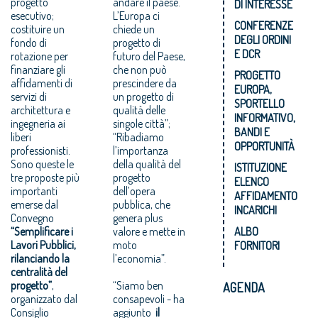
progetto
andare il paese.
DI INTERESSE
esecutivo;
L’Europa ci
CONFERENZE
costituire un
chiede un
DEGLI ORDINI
fondo di
progetto di
E DCR
rotazione per
futuro del Paese,
finanziare gli
che non può
PROGETTO
affidamenti di
prescindere da
EUROPA,
servizi di
un progetto di
SPORTELLO
architettura e
qualità delle
INFORMATIVO,
ingegneria ai
singole città”;
BANDI E
liberi
“Ribadiamo
OPPORTUNITÀ
professionisti.
l’importanza
Sono queste le
della qualità del
ISTITUZIONE
tre proposte più
progetto
ELENCO
importanti
dell’opera
AFFIDAMENTO
emerse dal
pubblica, che
INCARICHI
Convegno
genera plus
“Semplificare i
valore e mette in
ALBO
Lavori Pubblici,
moto
FORNITORI
rilanciando la
l’economia”.
centralità del
progetto”
,
“Siamo ben
AGENDA
organizzato dal
consapevoli - ha
Consiglio
aggiunto
il