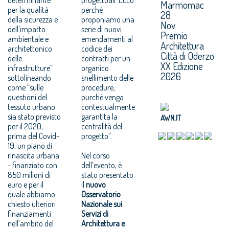
Marmomac
per la qualità
perché
28
della sicurezza e
proponiamo una
Nov
dell'impatto
serie di nuovi
Premio
ambientale e
emendamenti al
Architettura
architettonico
codice dei
Città di Oderzo
delle
contratti per un
XX Edizione
infrastrutture”
organico
2026
sottolineando
snellimento delle
come “sulle
procedure,
questioni del
purché venga
tessuto urbano
contestualmente
sia stato previsto
garantita la
AWN.IT
per il 2020,
centralità del
prima del Covid-
progetto”.
19, un piano di
rinascita urbana
Nel corso
- finanziato con
dell’evento, è
850 milioni di
stato presentato
euro e per il
il
nuovo
quale abbiamo
Osservatorio
chiesto ulteriori
Nazionale sui
finanziamenti
Servizi di
nell’ambito del
Architettura e