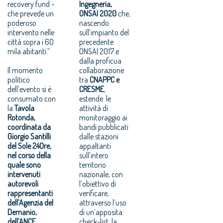
recovery fund -
Ingegneria,
che prevede un
ONSAI 2020
che,
poderoso
nascendo
intervento nelle
sull’impianto del
città sopra i 60
precedente
mila abitanti.”
ONSAI 2017 e
dalla proficua
Il momento
collaborazione
politico
tra
CNAPPC e
dell’evento si è
CRESME
,
consumato con
estende le
la
Tavola
attività di
Rotonda,
monitoraggio ai
coordinata da
bandi pubblicati
Giorgio Santilli
dalle stazioni
del Sole 24Ore,
appaltanti
nel corso della
sull’intero
quale sono
territorio
intervenuti
nazionale, con
autorevoli
l’obiettivo di
rappresentanti
verificare,
dell’Agenzia del
attraverso l’uso
Demanio,
di un’apposita
dell’ANCE,
check-list, la