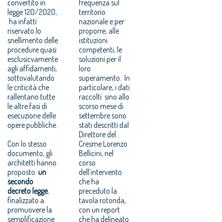
convertito in
frequenza sul
legge 120/2020,
territorio
ha infatti
nazionale e per
riservato lo
proporre, alle
snellimento delle
istituzioni
procedure quasi
competenti, le
esclusicvamente
soluzioni per il
agli affidamenti,
loro
sottovalutando
superamento. In
le criticità che
particolare, i dati
rallentano tutte
raccolti sino allo
le altre fasi di
scorso mese
di
esecuzione delle
settembre
sono
opere pubbliche.
stati descritti dal
Direttore del
Con lo stesso
Cresme Lorenzo
documento, gli
Bellicini, nel
architetti hanno
corso
proposto
un
dell’intervento
secondo
che ha
decreto legge
,
preceduto la
finalizzato a
tavola rotonda,
promuovere la
con un report
semplificazione
che ha delineato