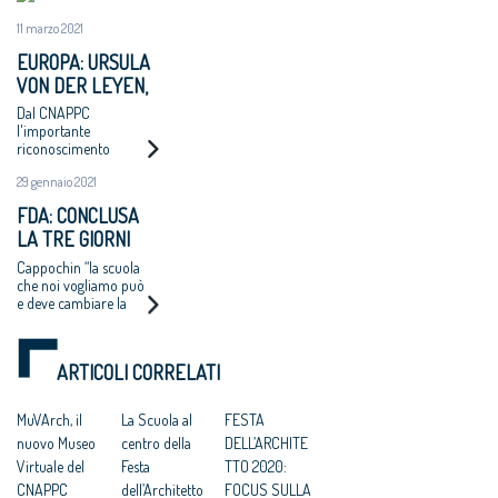
11 marzo 2021
EUROPA: URSULA
VON DER LEYEN,
ARCHITETTO
Dal CNAPPC
ONORARIO
l'importante
riconoscimento
ITALIANO
29 gennaio 2021
FDA: CONCLUSA
LA TRE GIORNI
TUTTA CENTRATA
Cappochin “la scuola
SULLA SCUOLA
che noi vogliamo può
e deve cambiare la
città" - Raggi "è
pilastro per la ripresa"
ARTICOLI CORRELATI
MuVArch, il
La Scuola al
FESTA
nuovo Museo
centro della
DELL’ARCHITE
Virtuale del
Festa
TTO 2020:
CNAPPC
dell’Architetto
FOCUS SULLA