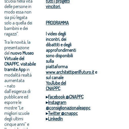
scuola nella vita
tutti i progetti
delle persone in
vincitori.
modo essa non
sia più legata
solo a quella dei
PROGRAMMA
bambini e dei
ragazzi”.
I video degli
incontri, dei
Tra le novità, la
dibattiti e degli
presentazione
approfondimenti
del
nuovo Museo
sono disponibili
Virtuale del
sulla
CNAPPC
,
visitabile
piattaforma
tramite App
in
www.architettiperilfuturo.it
e
modalità realtà
sul canale
aumentata
YouTube del
- nato
CNAPPC
.
dall’esigenza di
pubblicare ed
▸
Facebook @CNAPPC
esporre le
▸
Instagram
mostre “Le
@consiglionazionaleappc
migliori scuole
▸
Twitter @cnappc
degli ultimi
▸
LinkedIn
cinque anni” e