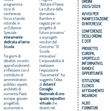
ORDINI
programma
“Abitare il Paese.
2025/2029
ricco di
La cultura della
conferenze,
domanda -
AVVISI PER
focus e tavole
Bambini e
MANIFESTAZIONE
rotonde, in
ragazzi per un
DI INTERESSE
un'Edizione
progetto di
CONFERENZE
Speciale
futuro prossimo”
DEGLI ORDINI
interamente
e ai progetti
E DCR
dedicata al tema
vincitori del
Scuola
.
Concorso “51
PROGETTO
Scuole
EUROPA,
Tre giorni di
innovative”.
SPORTELLO
dibattiti, incontri,
L’impossibilità di
INFORMATIVO,
approfondimenti
realizzare
BANDI E
e riflessioni con il
l’esposizione
OPPORTUNITÀ
contributo di
“fisicamente”, ha
amministratori
suggerito l’idea
ISTITUZIONE
pubblici, esperti,
di
dotare il
ELENCO
architetti di
Consiglio
AFFIDAMENTO
numerosi Paesi
Nazionale di uno
INCARICHI
europei, giovani
spazio espositivo
progettisti,
virtuale
che
ALBO
economisti e
diventi nel
FORNITORI