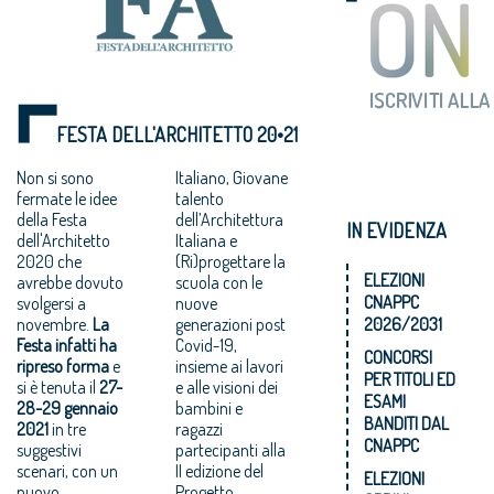
FESTA DELL'ARCHITETTO 20•21
Non si sono
Italiano, Giovane
fermate le idee
talento
della Festa
dell’Architettura
IN EVIDENZA
dell'Architetto
Italiana e
2020 che
(Ri)progettare la
ELEZIONI
avrebbe dovuto
scuola con le
CNAPPC
svolgersi a
nuove
novembre.
La
generazioni post
2026/2031
Festa infatti ha
Covid-19,
CONCORSI
ripreso forma
e
insieme ai lavori
PER TITOLI ED
si è tenuta il
27-
e alle visioni dei
ESAMI
28-
29 gennaio
bambini e
BANDITI DAL
2021
in tre
ragazzi
CNAPPC
suggestivi
partecipanti alla
scenari, con un
II edizione del
ELEZIONI
nuovo
Progetto