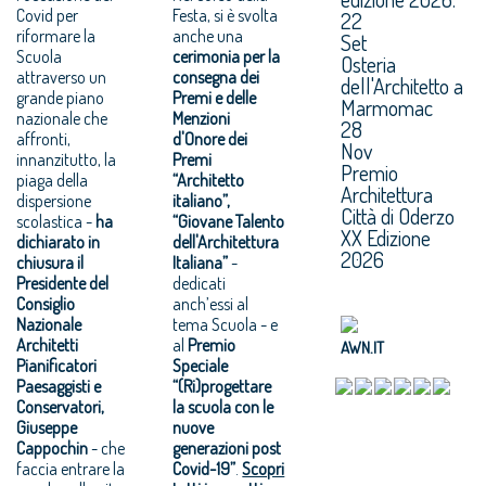
Covid per
Festa, si è svolta
22
riformare la
anche una
Set
Scuola
cerimonia per la
Osteria
attraverso un
consegna dei
dell'Architetto a
grande piano
Premi e delle
Marmomac
nazionale che
Menzioni
28
affronti,
d'Onore dei
Nov
innanzitutto, la
Premi
Premio
piaga della
“Architetto
Architettura
dispersione
italiano”,
Città di Oderzo
scolastica -
ha
“Giovane Talento
XX Edizione
dichiarato in
dell'Architettura
2026
chiusura il
Italiana”
-
Presidente del
dedicati
Consiglio
anch’essi al
Nazionale
tema Scuola - e
Architetti
al
Premio
AWN.IT
Pianificatori
Speciale
Paesaggisti e
“(Ri)progettare
Conservatori,
la scuola con le
Giuseppe
nuove
Cappochin
- che
generazioni post
faccia entrare la
Covid-19”
.
Scopri