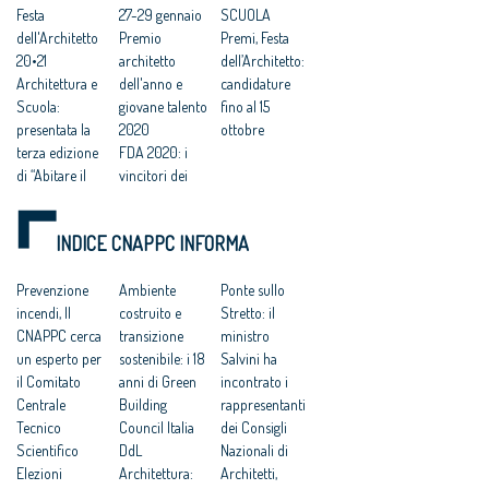
Festa
27-29 gennaio
SCUOLA
dell'Architetto
Premio
Premi, Festa
20•21
architetto
dell’Architetto:
Architettura e
dell'anno e
candidature
Scuola:
giovane talento
fino al 15
presentata la
2020
ottobre
terza edizione
FDA 2020: i
di “Abitare il
vincitori dei
Paese” e
Premi dedicati
l’accordo con
alla Scuola
INDICE CNAPPC INFORMA
Indire
FDA
New European
RIMANDATA,FA
Bauhaus: Von
Prevenzione
REMO
Ambiente
Ponte sullo
der Leyen,
incendi, Il
CORRERE LE
costruito e
Stretto: il
“importante il
CNAPPC cerca
IDEE
transizione
ministro
contributo
un esperto per
sostenibile: i 18
Salvini ha
degli Architetti
il Comitato
anni di Green
incontrato i
e della
Centrale
Building
rappresentanti
Architettura”
Tecnico
Council Italia
dei Consigli
Scientifico
DdL
Nazionali di
Elezioni
Architettura:
Architetti,