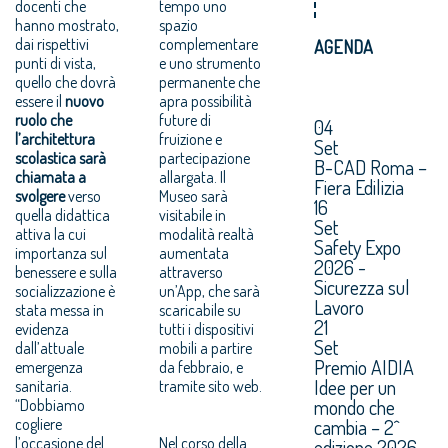
docenti che
tempo uno
hanno mostrato,
spazio
dai rispettivi
complementare
AGENDA
punti di vista,
e uno strumento
quello che dovrà
permanente che
essere il
nuovo
apra possibilità
ruolo che
future di
04
l’architettura
fruizione e
Set
scolastica sarà
partecipazione
B-CAD Roma –
chiamata a
allargata. Il
Fiera Edilizia
svolgere
verso
Museo sarà
16
quella didattica
visitabile in
Set
attiva la cui
modalità realtà
Safety Expo
importanza sul
aumentata
2026 -
benessere e sulla
attraverso
Sicurezza sul
socializzazione è
un’App, che sarà
Lavoro
stata messa in
scaricabile su
21
evidenza
tutti i dispositivi
Set
dall’attuale
mobili a partire
Premio AIDIA
emergenza
da febbraio, e
Idee per un
sanitaria.
tramite sito web.
mondo che
“Dobbiamo
cogliere
cambia – 2^
l’occasione del
Nel corso della
edizione 2026.