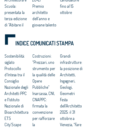
Scuola:
Premio
fino al 15
presentata la
architetto
ottobre
terza edizione
dell'anno e
di “Abitare il
giovane talento
Paese” e
2020
l’accordo con
FDA
INDICE COMUNICATI STAMPA
Indire
RIMANDATA,FA
New European
REMO
Bauhaus: Von
Sostenibilità:
CORRERE LE
Costruzioni:
Grandi
der Leyen,
siglato
IDEE
“Prezzari, uno
infrastrutture:
“importante il
Protocollo
strumento per
la posizione di
contributo
d'Intesa tra il
la qualità delle
Architetti,
degli Architetti
Consiglio
Opere
Ingegneri,
e della
Nazionale degli
Pubbliche”
Geologi,
Architettura”
Architetti PPC
Inarcassa, CNI,
Geometri
e l’Istituto
CNAPPC:
Festa
Nazionale di
firmata la
dell’Architetto
Bioarchitettura
convenzione
2025: il 31
ETS
per rafforzare
ottobre a
City’Scape
la
Venezia, “Fare
Award 2026
collaborazione
comunità”