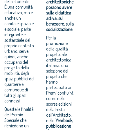
dello studente.
architettoniche
È una comunità
possono avere
educativa, ma è
sulla didattica
anche un
attiva, sul
capitale spaziale
benessere, sulla
e sociale, parte
socializzazione.
integrante e
Per la
sostanziale del
promozione
proprio contesto
della qualità
urbano; serve,
progettuale
quindi, anche
architettonica
occuparsi del
italiana, una
progetto della
selezione dei
mobilità, degli
progetti che
spazi pubblici del
hanno
quartiere e
partecipato ai
comunque di
Premi confluirà,
tutti gli spazi
come nelle
connessi.
scorse edizioni
Queste le finalità
della Festa
del Premio
dell’Architetto,
Speciale che
nello
Yearbook,
richiedono un
pubblicazione