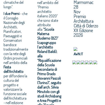
Marmomac
climatiche del
nell’ambito del
28
luogo”.
“Premio
Nov
architetto
I due Premi
- che
Premio
italiano 2020”
il Consiglio
Architettura
che sono state
Nazionale degli
attribuite
Città di Oderzo
Architetti,
alla
“Scuola
XX Edizione
Pianificatori,
Materna
2026
Paesaggisti e
Sluderno (BZ)”
Conservatori
(capogruppo
bandisce
l’architetto
tradizionalmente
Roland Baldi);
con la rete degli
AWN.IT
alla
Ordini provinciali
“Riqualificazione
nell’ambito della
della Scuola
Festa
Secondaria di
dell’Architetto
Primo Grado
per diffondere la
Giovanni Pascoli
cultura del
(Torino)”, seguito
progetto e
dall'arch. Silvia
valorizzare la
Minutolo con gli
funzione sociale
studi Archisbang
dell’Architettura
e Area Progetti e
- nell’edizione
alla “Scuola