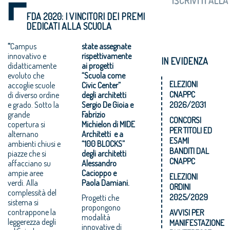
FDA 2020: I VINCITORI DEI PREMI
DEDICATI ALLA SCUOLA
“
Campus
state assegnate
innovativo e
rispettivamente
IN EVIDENZA
didatticamente
ai progetti
evoluto che
“Scuola come
ELEZIONI
accoglie scuole
Civic Center”
CNAPPC
di diverso ordine
degli architetti
e grado. Sotto la
Sergio De Gioia e
2026/2031
grande
Fabrizio
CONCORSI
copertura si
Michielon di MIDE
PER TITOLI ED
alternano
Architetti e a
ESAMI
ambienti chiusi e
“100 BLOCKS”
BANDITI DAL
piazze che si
degli architetti
CNAPPC
affacciano su
Alessandro
ampie aree
Cacioppo e
ELEZIONI
verdi. Alla
Paola Damiani.
ORDINI
complessità del
2025/2029
Progetti che
sistema si
propongono
contrappone la
AVVISI PER
modalità
leggerezza degli
MANIFESTAZIONE
innovative di