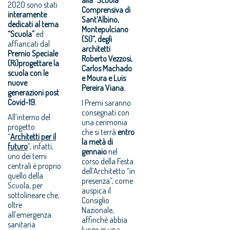
2020 sono stati
Comprensiva di
interamente
Sant’Albino,
dedicati al tema
Montepulciano
“Scuola”
ed
(SI)”, degli
affiancati dal
architetti
Premio Speciale
Roberto Vezzosi,
(Ri)progettare la
Carlos Machado
scuola con le
e Moura e Luis
nuove
Pereira Viana.
generazioni post
Covid-19.
I Premi saranno
consegnati con
All’interno del
una cerimonia
progetto
che si terrà
entro
“
Architetti per il
la metà di
futuro
”, infatti,
gennaio
nel
uno dei temi
corso della Festa
centrali è proprio
dell’Architetto “in
quello della
presenza”, come
Scuola, per
auspica il
sottolineare che,
Consiglio
oltre
Nazionale,
all’emergenza
affinché abbia
sanitaria
luogo in una