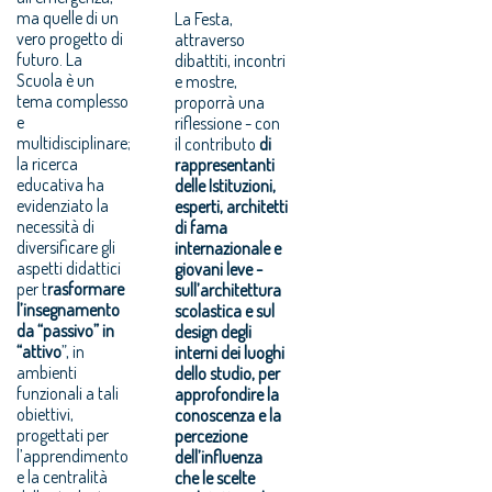
ma quelle di un
La Festa,
vero progetto di
attraverso
futuro. La
dibattiti, incontri
Scuola è un
e mostre,
tema complesso
proporrà una
e
riflessione - con
multidisciplinare;
il contributo
di
la ricerca
rappresentanti
educativa ha
delle Istituzioni,
evidenziato la
esperti, architetti
necessità di
di fama
diversificare gli
internazionale e
aspetti didattici
giovani leve -
per t
rasformare
sull’architettura
l’insegnamento
scolastica e sul
da “passivo” in
design degli
“attivo
”, in
interni dei luoghi
ambienti
dello studio, per
funzionali a tali
approfondire la
obiettivi,
conoscenza e la
progettati per
percezione
l’apprendimento
dell’influenza
e la centralità
che le scelte