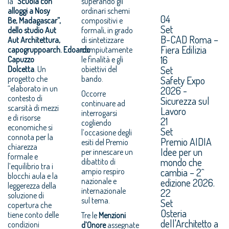
la
“Scuola con
superando gli
alloggi a Nosy
ordinari schemi
04
Be, Madagascar”,
compositivi e
Set
dello studio Aut
formali, in grado
B-CAD Roma –
Aut Architettura,
di sintetizzare
Fiera Edilizia
capogruppoarch. Edoardo
compiutamente
16
Capuzzo
le finalità e gli
Set
Dolcetta
. Un
obiettivi del
progetto che
bando.
Safety Expo
“elaborato in un
2026 -
Occorre
contesto di
Sicurezza sul
continuare ad
scarsità di mezzi
Lavoro
interrogarsi
e di risorse
21
cogliendo
economiche si
Set
l’occasione degli
connota per la
Premio AIDIA
esiti del Premio
chiarezza
Idee per un
per innescare un
formale e
mondo che
dibattito di
l’equilibrio tra i
cambia – 2^
ampio respiro
blocchi aula e la
nazionale e
edizione 2026.
leggerezza della
internazionale
22
soluzione di
sul tema.
Set
copertura che
Osteria
tiene conto delle
Tre le
Menzioni
dell'Architetto a
condizioni
d’Onore
assegnate