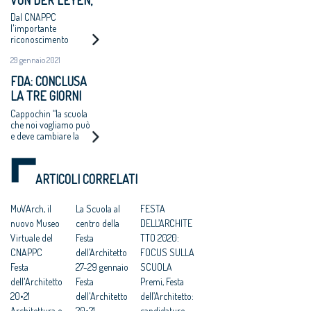
ARCHITETTO
Dal CNAPPC
ONORARIO
l'importante
riconoscimento
ITALIANO
29 gennaio 2021
FDA: CONCLUSA
LA TRE GIORNI
TUTTA CENTRATA
Cappochin “la scuola
SULLA SCUOLA
che noi vogliamo può
e deve cambiare la
città" - Raggi "è
pilastro per la ripresa"
ARTICOLI CORRELATI
MuVArch, il
La Scuola al
FESTA
nuovo Museo
centro della
DELL’ARCHITE
Virtuale del
Festa
TTO 2020:
CNAPPC
dell’Architetto
FOCUS SULLA
Festa
27-29 gennaio
SCUOLA
dell'Architetto
Festa
Premi, Festa
20•21
dell'Architetto
dell’Architetto:
Architettura e
20•21
candidature