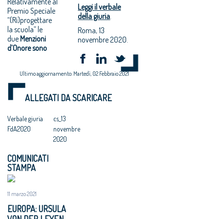
Relativamente al
Leggi il verbale
Premio Speciale
della giuria
.
“(Ri)progettare
la scuola” le
Roma, 13
due
Menzioni
novembre 2020.
d’Onore sono
Ultimo aggiornamento: Martedì, 02 Febbraio 2021
ALLEGATI DA SCARICARE
Verbale giuria
cs_13
FdA2020
novembre
2020
COMUNICATI
STAMPA
11 marzo 2021
EUROPA: URSULA
VON DER LEYEN,