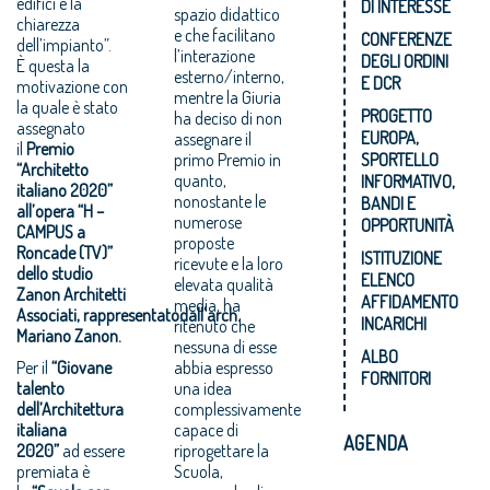
edifici e la
DI INTERESSE
spazio didattico
chiarezza
e che facilitano
CONFERENZE
dell’impianto”.
l’interazione
DEGLI ORDINI
È questa la
esterno/interno,
E DCR
motivazione con
mentre la Giuria
la quale è stato
PROGETTO
ha deciso di non
assegnato
EUROPA,
assegnare il
il
Premio
primo Premio in
SPORTELLO
“Architetto
quanto,
INFORMATIVO,
italiano 2020”
nonostante le
BANDI E
all’opera “H –
numerose
OPPORTUNITÀ
CAMPUS a
proposte
Roncade (TV)”
ISTITUZIONE
ricevute e la loro
dello studio
ELENCO
elevata qualità
Zanon Architetti
AFFIDAMENTO
media, ha
Associati,
r
appresentatodall'arch.
INCARICHI
ritenuto che
Mariano Zanon.
nessuna di esse
ALBO
Per il
“Giovane
abbia espresso
FORNITORI
talento
una idea
dell’Architettura
complessivamente
italiana
capace di
AGENDA
2020”
ad essere
riprogettare la
premiata è
Scuola,