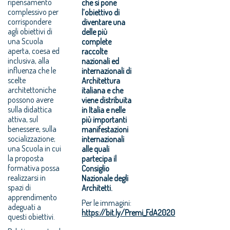
ripensamento
che si pone
complessivo per
l’obiettivo di
corrispondere
diventare una
agli obiettivi di
delle più
una Scuola
complete
aperta, coesa ed
raccolte
inclusiva, alla
nazionali ed
influenza che le
internazionali di
scelte
Architettura
architettoniche
italiana e che
possono avere
viene distribuita
sulla didattica
in Italia e nelle
attiva, sul
più importanti
benessere, sulla
manifestazioni
socializzazione;
internazionali
una Scuola in cui
alle quali
la proposta
partecipa il
formativa possa
Consiglio
realizzarsi in
Nazionale degli
spazi di
Architetti.
apprendimento
Per le immagini:
adeguati a
https://bit.ly/Premi_FdA2020
questi obiettivi.