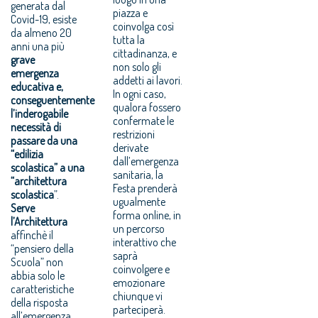
generata dal
piazza e
Covid-19, esiste
coinvolga così
da almeno 20
tutta la
anni una più
cittadinanza, e
grave
non solo gli
emergenza
addetti ai lavori.
educativa e,
In ogni caso,
conseguentemente
qualora fossero
l’inderogabile
confermate le
necessità di
restrizioni
passare da una
derivate
“edilizia
dall’emergenza
scolastica” a una
sanitaria, la
“architettura
Festa prenderà
scolastica
”.
ugualmente
Serve
forma online, in
l’Architettura
un percorso
affinchè il
interattivo che
“pensiero della
saprà
Scuola” non
coinvolgere e
abbia solo le
emozionare
caratteristiche
chiunque vi
della risposta
parteciperà.
all’emergenza,