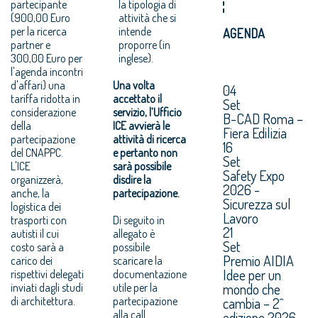
partecipante
la tipologia di
(900,00 Euro
attività che si
per la ricerca
intende
AGENDA
partner e
proporre (in
300,00 Euro per
inglese).
l'agenda incontri
d'affari) una
Una volta
04
tariffa ridotta in
accettato il
Set
considerazione
servizio, l’Ufficio
B-CAD Roma –
della
ICE avvierà le
Fiera Edilizia
partecipazione
attività di ricerca
16
del CNAPPC.
e pertanto non
Set
L'ICE
sarà possibile
Safety Expo
organizzerà,
disdire la
2026 -
anche, la
partecipazione.
Sicurezza sul
logistica dei
Lavoro
trasporti con
Di seguito in
21
autisti il cui
allegato è
Set
costo sarà a
possibile
Premio AIDIA
carico dei
scaricare la
Idee per un
rispettivi delegati
documentazione
mondo che
inviati dagli studi
utile per la
di architettura.
partecipazione
cambia – 2^
alla call.
edizione 2026.