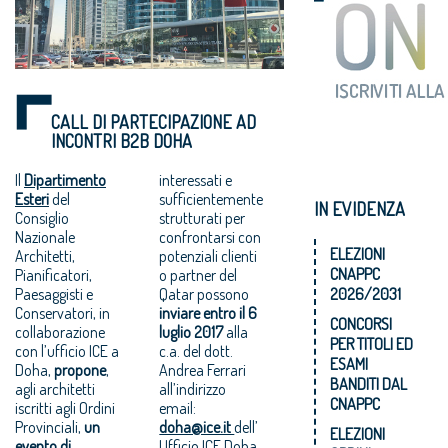
CALL DI PARTECIPAZIONE AD
INCONTRI B2B DOHA
Il
Dipartimento
interessati e
Esteri
del
sufficientemente
IN EVIDENZA
Consiglio
strutturati per
Nazionale
confrontarsi con
ELEZIONI
Architetti,
potenziali clienti
CNAPPC
Pianificatori,
o partner del
Paesaggisti e
Qatar possono
2026/2031
Conservatori, in
inviare entro il 6
CONCORSI
collaborazione
luglio 2017
alla
PER TITOLI ED
con l’ufficio ICE a
c.a. del dott.
ESAMI
Doha,
propone
,
Andrea Ferrari
BANDITI DAL
agli architetti
all’indirizzo
CNAPPC
iscritti agli Ordini
email:
Provinciali,
un
doha@ice.it
dell’
ELEZIONI
evento di
Ufficio ICE Doha