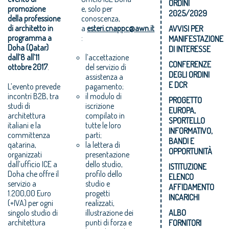
ORDINI
promozione
e, solo per
2025/2029
della professione
conoscenza,
di architetto in
a
esteri.cnappc@awn.it
AVVISI PER
programma a
:
MANIFESTAZIONE
Doha (Qatar)
DI INTERESSE
dall’8 all’11
l’accettazione
CONFERENZE
ottobre 2017
.
del servizio di
DEGLI ORDINI
assistenza a
E DCR
L’evento prevede
pagamento;
incontri B2B, tra
il modulo di
PROGETTO
studi di
iscrizione
EUROPA,
architettura
compilato in
SPORTELLO
italiani e la
tutte le loro
INFORMATIVO,
committenza
parti;
BANDI E
qatarina,
la lettera di
OPPORTUNITÀ
organizzati
presentazione
dall’ufficio ICE a
dello studio,
ISTITUZIONE
Doha che offre il
profilo dello
ELENCO
servizio a
studio e
AFFIDAMENTO
1.200,00 Euro
progetti
INCARICHI
(+IVA) per ogni
realizzati,
singolo studio di
illustrazione dei
ALBO
architettura
punti di forza e
FORNITORI