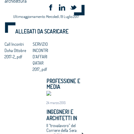
architettura
Ultimo aggiornamento: Mercoledì, 19 Luglio 2017
ALLEGATI DA SCARICARE
Call Incontri
SERVIZIO
Doha Ottobre
INCONTRI
2017-2_.pdf
D'AFFARI
QATAR
2017_.pdf
PROFESSIONE E
MEDIA
24 marzo 2015
INGEGNERI E
ARCHITETTI IN
QATAR.
Il “trovalavoro” del
L’ARREDAMENTO
Corriere della Sera: