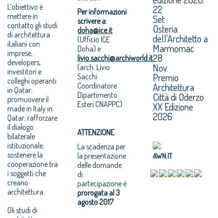
L’obiettivo è
22
Per informazioni
mettere in
Set
scrivere a:
contatto gli studi
Osteria
doha@ice.it
di architettura
dell'Architetto a
(Ufficio ICE
italiani con
Marmomac
Doha) e
imprese,
28
livio.sacchi@archiworld.it
developers,
Nov
(arch. Livio
investitori e
Premio
Sacchi
colleghi operanti
Coordinatore
Architettura
in Qatar;
Dipartimento
Città di Oderzo
promuovere il
Esteri CNAPPC)
XX Edizione
made in Italy in
2026
Qatar; rafforzare
il dialogo
ATTENZIONE
bilaterale
istituzionale;
La scadenza per
sostenere la
la presentazione
AWN.IT
cooperazione tra
delle domande
i soggetti che
di
creano
partecipazione è
architettura.
prorogata al 3
agosto 2017
.
Gli studi di