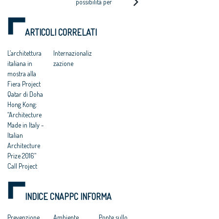
possibilità per
CERCA DESIGNER
architetti in Italia e
all’estero
ARTICOLI CORRELATI
L’architettura
Internazionaliz
italiana in
zazione
mostra alla
Fiera Project
Qatar di Doha
Hong Kong:
“Architecture
Made in Italy -
Italian
Architecture
Prize 2016”
Call Project
Qatar
Collaborazione
INDICE CNAPPC INFORMA
: Italia, Cina e
Qatar
Prevenzione
Ambiente
Ponte sullo