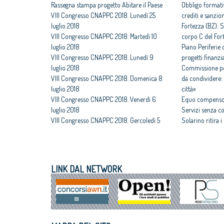
Rassegna stampa progetto Abitare il Paese
Obbligo formati
VIII Congresso CNAPPC 2018. Lunedì 25
crediti e sanzio
luglio 2018
Fortezza (BZ): S
VIII Congresso CNAPPC 2018. Martedì 10
corpo C del For
luglio 2018
Piano Periferie o
VIII Congresso CNAPPC 2018. Lunedì 9
progetti finanzia
luglio 2018
Commissione per
VIII Congresso CNAPPC 2018. Domenica 8
da condividere: 
luglio 2018
città»
VIII Congresso CNAPPC 2018. Venerdì 6
Equo compenso,
luglio 2018
Servizi senza c
VIII Congresso CNAPPC 2018. Gercoledì 5
Solarino ritira 
luglio 2018
un euro
VIII Congresso CNAPPC 2018. Mercoledì 4
All'architettura
luglio 2018
caravatti_carava
VIII Congresso CNAPPC 2018. Lunedì 2
italiano
LINK DAL NETWORK
luglio 2018
Assegnati premi 
VIII Congresso CNAPPC 2018. Domenica 1
Giovane talento
luglio 2018
Equo compenso, 
Corte Europea d
Professioni: arch