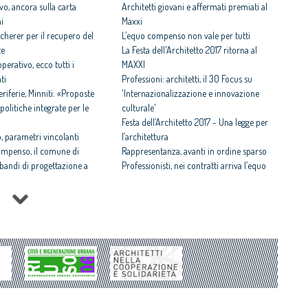
vo, ancora sulla carta
Architetti giovani e affermati premiati al
ni
Maxxi
cherer per il recupero del
L’equo compenso non vale per tutti
te
La Festa dell'Architetto 2017 ritorna al
perativo, ecco tutti i
MAXXI
ti
Professioni: architetti, il 30 Focus su
iferie, Minniti: «Proposte
'Internazionalizzazione e innovazione
politiche integrate per le
culturale'
Festa dell’Architetto 2017 - Una legge per
 parametri vincolanti
l’architettura
ompenso, il comune di
Rappresentanza, avanti in ordine sparso
i bandi di progettazione a
Professionisti, nei contratti arriva l’equo
compenso
 rispettosa dello studio
Equo compenso allargato a tutti i
tti il Premio architetto
professionisti
Periferie, la nuova identità di 10 aree
Architetto italiano e
degradate
 2017
Architetti: 'Comune e Consiglio di Stato,
il CNAPPC ricorre alla
svilito interesse pubblico'
ei Diritti dell’Uomo
itetti, focus su