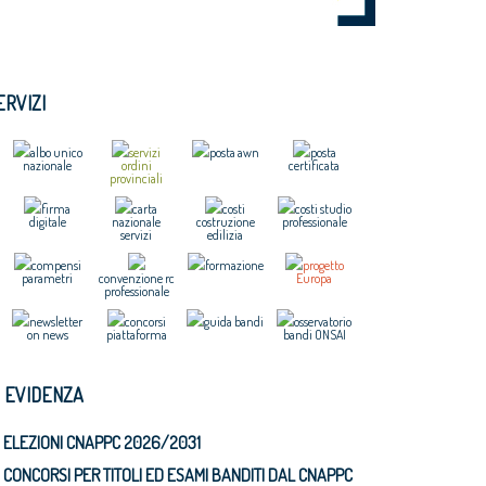
ERVIZI
albo unico
servizi
posta awn
posta
nazionale
ordini
certificata
provinciali
firma
carta
costi
costi studio
digitale
nazionale
costruzione
professionale
servizi
edilizia
compensi
formazione
progetto
parametri
convenzione rc
Europa
professionale
newsletter
concorsi
guida bandi
osservatorio
on news
piattaforma
bandi ONSAI
N EVIDENZA
ELEZIONI CNAPPC 2026/2031
CONCORSI PER TITOLI ED ESAMI BANDITI DAL CNAPPC