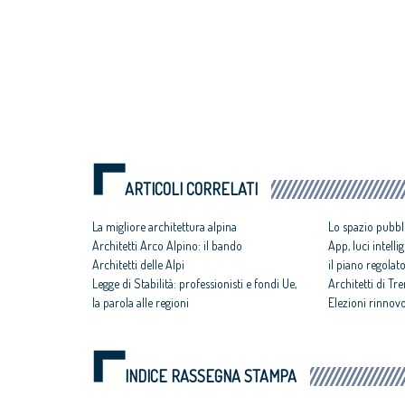
ARTICOLI CORRELATI
La migliore architettura alpina
Lo spazio pubbli
Architetti Arco Alpino: il bando
App, luci intelli
Architetti delle Alpi
il piano regolat
Legge di Stabilità: professionisti e fondi Ue,
Architetti di Tr
la parola alle regioni
Elezioni rinnov
INDICE RASSEGNA STAMPA