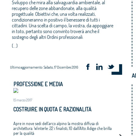
Sviluppo che mira alla salvaguardia ambientale, al
recupero delle zone abbandonate, alla qualità
progettuale. Obiettivi che, una volta realizzati,
condizioneranno in positivo il benessere di tutti i
cittadini. Una scelta di campo, la vostra, da appoggiare
in toto, pertanto sono convinto troverà anche il
sostegno degli altri Ordini professionali.
(...)
Ultimo aggiornamento: Sabato, 17 Dicembre 2016
A
PROFESSIONE E MEDIA
15 marzo 2017
COSTRUIRE IN QUOTA È RAZIONALITÀ
Apre in nove sedi dell’arco alpino la mostra diffusa di
architettura. Winterle: 22 i finalisti, 10 dall’Alto Adige che brilla
per la qualità