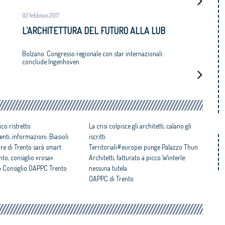
02 febbraio 2017
L’ARCHITETTURA DEL FUTURO ALLA LUB
Bolzano. Congresso regionale con star internazionali:
conclude Ingenhoven
co ristretto
La crisi colpisce gli architetti, calano gli
genti, informazioni. Biasioli:
iscritti
ore di Trento sarà smart
Territoriali#europei punge Palazzo Thun
ento, consiglio «rosa»
Architetti, fatturato a picco Winterle:
o Consiglio OAPPC Trento
nessuna tutela
OAPPC di Trento