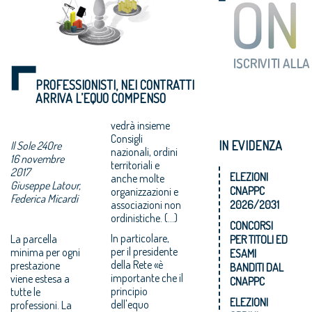
PROFESSIONISTI, NEI CONTRATTI
ARRIVA L’EQUO COMPENSO
vedrà insieme
Consigli
IN EVIDENZA
Il Sole 24Ore
nazionali, ordini
16 novembre
territoriali e
2017
ELEZIONI
anche molte
Giuseppe Latour,
CNAPPC
organizzazioni e
Federica Micardi
associazioni non
2026/2031
ordinistiche. (...)
CONCORSI
In particolare,
La parcella
PER TITOLI ED
per il presidente
minima per ogni
ESAMI
della Rete «è
prestazione
BANDITI DAL
importante che il
viene estesa a
CNAPPC
principio
tutte le
ELEZIONI
dell'equo
professioni. La