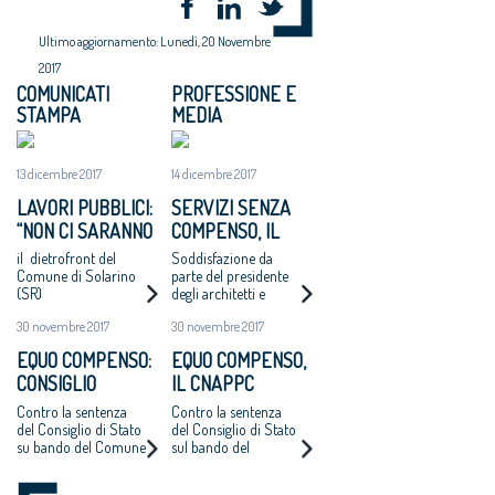
Ultimo aggiornamento: Lunedì, 20 Novembre
2017
COMUNICATI
PROFESSIONE E
STAMPA
MEDIA
13 dicembre 2017
14 dicembre 2017
LAVORI PUBBLICI:
SERVIZI SENZA
“NON CI SARANNO
COMPENSO, IL
ALTRI ‘CASI
COMUNE DI
il dietrofront del
Soddisfazione da
CATANZARO’ - MAI
SOLARINO RITIRA
Comune di Solarino
parte del presidente
(SR)
degli architetti e
PIÙ INCARICHI DI
I BANDI DI
dell'Oice. Intanto il
PROGETTAZIONE
PROGETTAZIONE
30 novembre 2017
30 novembre 2017
bando di Catanzaro si
AD UN EURO”
A UN EURO
avvicina
EQUO COMPENSO:
EQUO COMPENSO,
all'aggiudicazione
CONSIGLIO
IL CNAPPC
NAZIONALE
RICORRE ALLA
Contro la sentenza
Contro la sentenza
ARCHITETTI
CORTE EUROPEA
del Consiglio di Stato
del Consiglio di Stato
su bando del Comune
sul bando del
RICORRE ALLA
DEI DIRITTI
di Catanzaro.
Comune di Catanzaro
CORTE EUROPEA
DELL’UOMO
Cappochin “è una
per l’affidamento