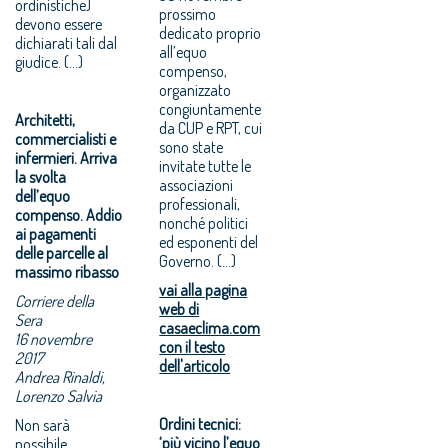
ordinistiche)
prossimo
devono essere
dedicato proprio
dichiarati tali dal
all’equo
giudice. (…)
compenso,
organizzato
congiuntamente
Architetti,
da CUP e RPT, cui
commercialisti e
sono state
infermieri. Arriva
invitate tutte le
la svolta
associazioni
dell’equo
professionali,
compenso. Addio
nonché politici
ai pagamenti
ed esponenti del
delle parcelle al
Governo. (...)
massimo ribasso
vai alla pagina
Corriere della
web di
Sera
casaeclima.com
16 novembre
con il testo
2017
dell'articolo
Andrea Rinaldi,
Lorenzo Salvia
Ordini tecnici:
Non sarà
‘più vicino l’equo
possibile