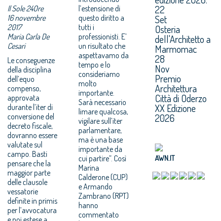
22
Il Sole 24Ore
l’estensione di
16 novembre
questo diritto a
Set
2017
tutti i
Osteria
Maria Carla De
professionisti. E’
dell'Architetto a
Cesari
un risultato che
Marmomac
aspettavamo da
28
Le conseguenze
tempo e lo
Nov
della disciplina
consideriamo
Premio
dell’equo
molto
Architettura
compenso,
importante.
Città di Oderzo
approvata
Sarà necessario
XX Edizione
durante l’iter di
limare qualcosa,
conversione del
2026
vigilare sull’iter
decreto fiscale,
parlamentare,
dovranno essere
ma è una base
valutate sul
importante da
campo. Basti
cui partire”. Così
AWN.IT
pensare che la
Marina
maggior parte
Calderone (CUP)
delle clausole
e Armando
vessatorie
Zambrano (RPT)
definite in primis
hanno
per l’avvocatura
commentato
e poi estese a