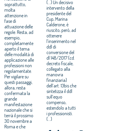
(...) Un decisivo
soprattutto,
intervento della
molta
presidente del
attenzione in
Cup, Marina
fase di
Calderone, è
attuazione delle
riuscito, però, ad
regole. Resta, ad
ottenere
esempio,
l’inserimento nel
completamente
ddl di
aperto il tema
conversione del
delle modalità di
dl 148/2017 (cd.
applicazione alle
decreto fiscale,
professioni non
collegato alla
regolamentate.
manovra
Per vigilare su
finanziaria)
questi passaggi,
dell’art. 13bis che
allora, resta
sintetizza il ddl
confermata la
sull’equo
grande
compenso,
manifestazione
estendolo a tutti
nazionale che si
i professionisti.
terrà il prossimo
(...)
30 novembre a
Roma e che