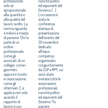
professionisti
nonché politici
solo se
ed esponenti del
«proporzionale
Governo.(...)
alla quantità e
L’occasione è
alla qualità del
stata la
lavoro svolto. La
conferenza
norma riguarda
stampa di
4 milioni e mezzo
presentazione
di persone. Chi fa
dell’evento del
parte di un
30 novembre
ordine
dedicato
professionale,
all’equo
come gli
compenso,
avvocati, di un
organizzato
collegio, come i
congiuntamente
geometri,
da CUP e RPT, cui
oppure è riunito
sono state
in associazione,
invitate tutte le
come gli
associazioni
infermieri. E si
professionali,
applica non solo
nonché politici
quando il
ed esponenti del
rapporto di
Governo.“Fa
lavoro è con
piacere