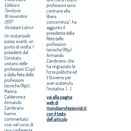
Edilizia e
professioni sono
Territorio
contrarie alla
16 novembre
libera
2017
concorrenza", ha
Giuseppe Latour
aggiunto il
presidente della
Un sostanziale
Rete delle
passo avanti, un
professioni
punto di svolta. I
tecniche (Rtp)
presidenti del
Armando
Comitato
Zambrano, che
unitario delle
ha ringraziato le
professioni (Cup)
forze politiche ed
e della Rete delle
il Governo per
professioni
aver sostenuto
tecniche (Rpt),
l'iniziativa. (...)
Marina
Calderone e
vai alla pagina
Armando
web di
Zambrano
mondoprofessionisti.it
hanno
con il testo
commentato
dell'articolo
così, nel corso di
una conferenza