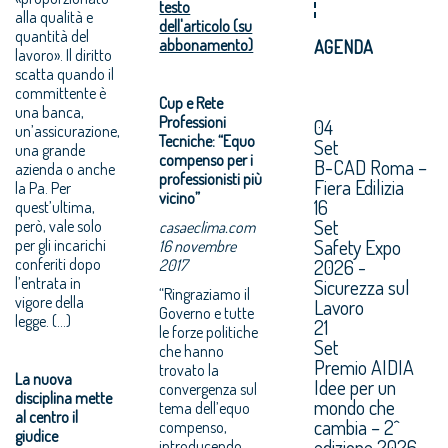
testo
alla qualità e
dell'articolo (su
quantità del
abbonamento)
AGENDA
lavoro». Il diritto
scatta quando il
committente è
Cup e Rete
una banca,
Professioni
04
un’assicurazione,
Tecniche: “Equo
Set
una grande
compenso per i
B-CAD Roma –
azienda o anche
professionisti più
Fiera Edilizia
la Pa. Per
vicino”
16
quest’ultima,
Set
però, vale solo
casaeclima.com
Safety Expo
per gli incarichi
16 novembre
conferiti dopo
2026 -
2017
l’entrata in
Sicurezza sul
“Ringraziamo il
vigore della
Lavoro
Governo e tutte
legge. (...)
21
le forze politiche
Set
che hanno
Premio AIDIA
trovato la
La nuova
Idee per un
convergenza sul
disciplina mette
mondo che
tema dell’equo
al centro il
cambia – 2^
compenso,
giudice
edizione 2026.
introducendo