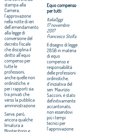
stampa alla
Equo compenso
Camera,
per tutti
l'approvazione
ItaliaOggi
nella notte di ieri
17 novembre
dell'emendamento
2017
alla legge di
Francesco Stolfa
conversione del
decreto fiscale
Il disegno di legge
che disciplina il
2858 in materia
diritto all'equo
di equo
compenso per
compenso e
tutte le
responsabilità
professioni,
delle professioni
anche quelle non
ordinistiche,
ordinistiche, e
d’iniziativa del
per i rapporti sia
sen. Maurizio
tra privati che
Sacconi, è stato
verso la pubblica
definitivamente
amministrazione.
accantonato,
non essendovi
Serve, però,
più i tempi
ancora qualche
tecnici per
limatura a
l’approvazione.
Montecitorio e,