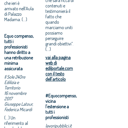
che sarà ricca di
che ieri è
contenuti e
arrivato nell’Aula
testimonierà il
di Palazzo
fatto che
Madama. (...)
quando
marciamo uniti
possiamo
Equo compenso,
perseguire
tutti i
grandi obiettivi”.
professionisti
(...)
hanno diritto a
vai alla pagina
una retribuzione
web di
minima
edilportale.com
assicurata
con il testo
Il Sole 24Ore
dell'articolo
Edilizia e
Territorio
16 novembre
#Equocompenso,
2017
vicina
Giuseppe Latour,
l'estensione a
Federica Micardi
tutti i
professionisti
(...) Un
riferimento al
lavoripubblici.it