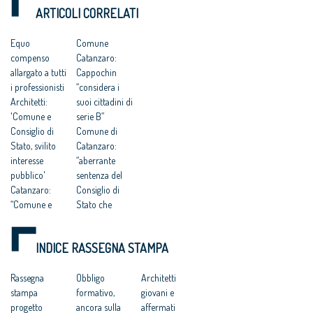
DEI DIRITTI
pericolosa istigazione
della redazione del
ARTICOLI CORRELATI
a delinquere”
Piano Strutturale
DELL’UOMO
all’Antitrust “no ad
della città al
una competitività
compenso simbolico
Equo
Comune
basata su
di un euro
compenso
Catanzaro:
fondamentalismi
monetari e finalizzata
allargato a tutti
Cappochin
a tutelare gli interessi
i professionisti
“considera i
dei grandi gruppi
Architetti:
suoi cittadini di
finanziari”
'Comune e
serie B”
Consiglio di
Comune di
Stato, svilito
Catanzaro:
interesse
“aberrante
pubblico'
sentenza del
Catanzaro:
Consiglio di
“Comune e
Stato che
Consiglio di
avalla
Stato hanno
caporalato
INDICE RASSEGNA STAMPA
svilito
intellettuale e
l’interesse
professionale”
pubblico”
Rassegna
Progettisti
Obbligo
Architetti
Catanzaro.
stampa
gratis a
formativo,
giovani e
Cnappc:
progetto
Catanzaro, il
ancora sulla
affermati