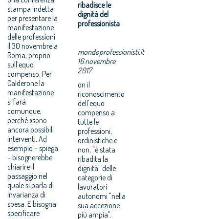
ribadisce le
stampa indetta
dignità del
per presentare la
professionista
manifestazione
delle professioni
il 30 novembre a
mondoprofessionisti.it
Roma, proprio
16 novembre
sull’equo
2017
compenso. Per
Calderone la
on il
manifestazione
riconoscimento
si farà
dell'equo
comunque,
compenso a
perché «sono
tutte le
ancora possibili
professioni,
interventi. Ad
ordinistiche e
esempio – spiega
non, "è stata
– bisognerebbe
ribadita la
chiarire il
dignità" delle
passaggio nel
categorie di
quale si parla di
lavoratori
invarianza di
autonomi "nella
spesa. E bisogna
sua accezione
specificare
più ampia".