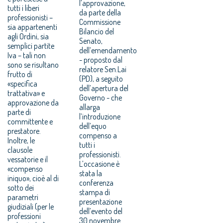
l’approvazione,
tutti i liberi
da parte della
professionisti –
Commissione
sia appartenenti
Bilancio del
agli Ordini, sia
Senato,
semplici partite
dell’emendamento
Iva – tali non
- proposto dal
sono se risultano
relatore Sen.Lai
frutto di
(PD), a seguito
«specifica
dell’apertura del
trattativa» e
Governo - che
approvazione da
allarga
parte di
l’introduzione
committente e
dell’equo
prestatore.
compenso a
Inoltre, le
tutti i
clausole
professionisti.
vessatorie e il
L’occasione è
«compenso
stata la
iniquo», cioè al di
conferenza
sotto dei
stampa di
parametri
presentazione
giudiziali (per le
dell’evento del
professioni
30 novembre