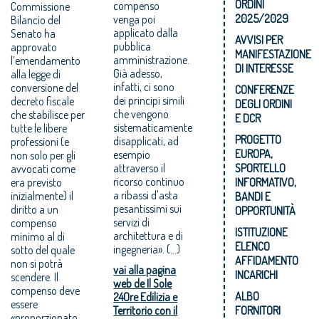
ORDINI
compenso
Commissione
2025/2029
venga poi
Bilancio del
applicato dalla
Senato ha
AVVISI PER
pubblica
approvato
MANIFESTAZIONE
amministrazione.
l’emendamento
DI INTERESSE
Già adesso,
alla legge di
infatti, ci sono
conversione del
CONFERENZE
dei principi simili
decreto fiscale
DEGLI ORDINI
che vengono
che stabilisce per
E DCR
sistematicamente
tutte le libere
PROGETTO
disapplicati, ad
professioni (e
EUROPA,
esempio
non solo per gli
attraverso il
SPORTELLO
avvocati come
ricorso continuo
era previsto
INFORMATIVO,
a ribassi d'asta
inizialmente) il
BANDI E
pesantissimi sui
diritto a un
OPPORTUNITÀ
servizi di
compenso
ISTITUZIONE
architettura e di
minimo al di
ELENCO
ingegneria». (...)
sotto del quale
AFFIDAMENTO
non si potrà
vai alla pagina
INCARICHI
scendere. Il
web de Il Sole
compenso deve
ALBO
24Ore Edilizia e
essere
Territorio con il
FORNITORI
«proporzionato