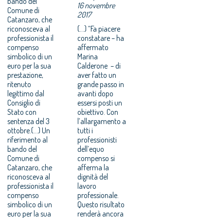
bando del
16 novembre
Comune di
2017
Catanzaro, che
riconosceva al
(...) “Fa piacere
professionista il
constatare – ha
compenso
affermato
simbolico di un
Marina
euro per la sua
Calderone – di
prestazione,
aver fatto un
ritenuto
grande passo in
legittimo dal
avanti dopo
Consiglio di
essersi posti un
Stato con
obiettivo. Con
sentenza del 3
l’allargamento a
ottobre.(...) Un
tutti i
riferimento al
professionisti
bando del
dell’equo
Comune di
compenso si
Catanzaro, che
afferma la
riconosceva al
dignità del
professionista il
lavoro
compenso
professionale.
simbolico di un
Questo risultato
euro per la sua
renderà ancora