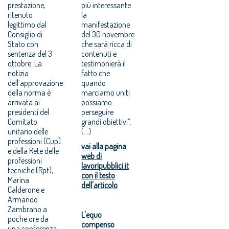
prestazione,
più interessante
ritenuto
la
legittimo dal
manifestazione
Consiglio di
del 30 novembre
Stato con
che sarà ricca di
sentenza del 3
contenuti e
ottobre. La
testimonierà il
notizia
fatto che
dell’approvazione
quando
della norma è
marciamo uniti
arrivata ai
possiamo
presidenti del
perseguire
Comitato
grandi obiettivi”.
unitario delle
(...)
professioni (Cup)
vai alla pagina
e della Rete delle
web di
professioni
lavoripubblici.it
tecniche (Rpt),
con il testo
Marina
dell'articolo
Calderone e
Armando
Zambrano a
L'equo
poche ore da
compenso
una conferenza