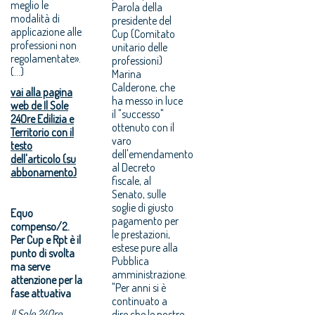
meglio le
Parola della
modalità di
presidente del
applicazione alle
Cup (Comitato
professioni non
unitario delle
regolamentate».
professioni)
(...)
Marina
Calderone, che
vai alla pagina
ha messo in luce
web de Il Sole
il "successo"
24Ore Edilizia e
ottenuto con il
Territorio con il
varo
testo
dell'emendamento
dell'articolo (su
al Decreto
abbonamento)
fiscale, al
Senato, sulle
soglie di giusto
Equo
pagamento per
compenso/2.
le prestazioni,
Per Cup e Rpt è il
estese pure alla
punto di svolta
Pubblica
ma serve
amministrazione.
attenzione per la
"Per anni si è
fase attuativa
continuato a
Il Sole 24Ore
dire che le nostre