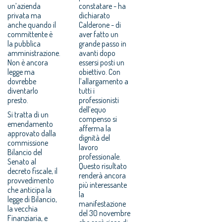
un’azienda
constatare - ha
privata ma
dichiarato
anche quando il
Calderone - di
committente è
aver fatto un
la pubblica
grande passo in
amministrazione.
avanti dopo
Non è ancora
essersi posti un
legge ma
obiettivo. Con
dovrebbe
l’allargamento a
diventarlo
tutti i
presto.
professionisti
dell’equo
Si tratta di un
compenso si
emendamento
afferma la
approvato dalla
dignità del
commissione
lavoro
Bilancio del
professionale.
Senato al
Questo risultato
decreto fiscale, il
renderà ancora
provvedimento
più interessante
che anticipa la
la
legge di Bilancio,
manifestazione
la vecchia
del 30 novembre
Finanziaria, e