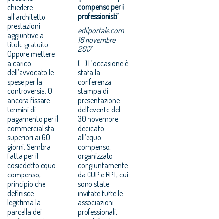
compenso per i
chiedere
professionisti’
all’architetto
prestazioni
edilportale.com
aggiuntive a
16 novembre
titolo gratuito.
2017
Oppure mettere
a carico
(...) L’occasione è
dell’avvocato le
stata la
spese per la
conferenza
controversia. O
stampa di
ancora fissare
presentazione
termini di
dell’evento del
pagamento per il
30 novembre
commercialista
dedicato
superiori ai 60
all’equo
giorni. Sembra
compenso,
fatta per il
organizzato
cosiddetto equo
congiuntamente
compenso,
da CUP e RPT, cui
principio che
sono state
definisce
invitate tutte le
legittima la
associazioni
parcella dei
professionali,