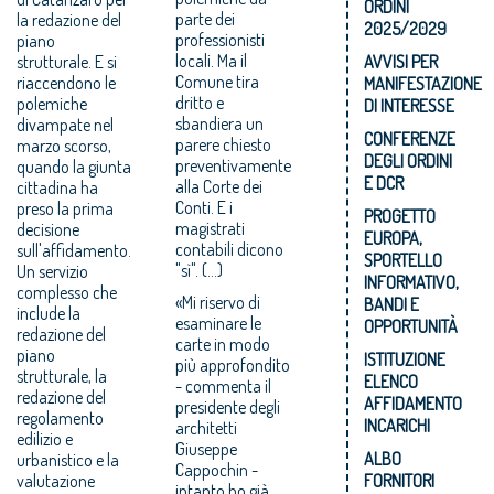
ORDINI
parte dei
la redazione del
2025/2029
professionisti
piano
locali. Ma il
strutturale. E si
AVVISI PER
Comune tira
riaccendono le
MANIFESTAZIONE
dritto e
polemiche
DI INTERESSE
sbandiera un
divampate nel
CONFERENZE
parere chiesto
marzo scorso,
DEGLI ORDINI
preventivamente
quando la giunta
E DCR
alla Corte dei
cittadina ha
Conti. E i
preso la prima
PROGETTO
magistrati
decisione
EUROPA,
contabili dicono
sull'affidamento.
SPORTELLO
"sì". (…)
Un servizio
INFORMATIVO,
complesso che
«Mi riservo di
BANDI E
include la
esaminare le
OPPORTUNITÀ
redazione del
carte in modo
piano
ISTITUZIONE
più approfondito
strutturale, la
ELENCO
- commenta il
redazione del
AFFIDAMENTO
presidente degli
regolamento
INCARICHI
architetti
edilizio e
Giuseppe
ALBO
urbanistico e la
Cappochin -
valutazione
FORNITORI
intanto ho già