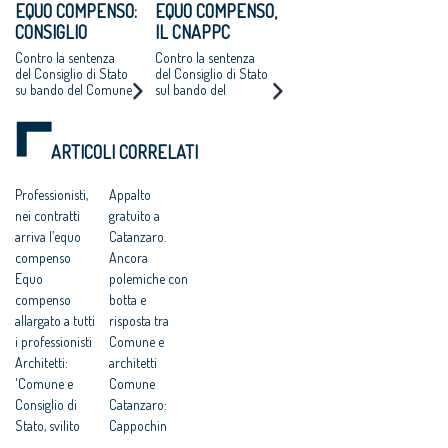
EQUO COMPENSO:
EQUO COMPENSO,
all'aggiudicazione
CONSIGLIO
IL CNAPPC
NAZIONALE
RICORRE ALLA
Contro la sentenza
Contro la sentenza
ARCHITETTI
CORTE EUROPEA
del Consiglio di Stato
del Consiglio di Stato
su bando del Comune
sul bando del
RICORRE ALLA
DEI DIRITTI
di Catanzaro.
Comune di Catanzaro
CORTE EUROPEA
DELL’UOMO
Cappochin “è una
per l’affidamento
DEI DIRITTI
pericolosa istigazione
della redazione del
ARTICOLI CORRELATI
a delinquere”
Piano Strutturale
DELL’UOMO
all’Antitrust “no ad
della città al
una competitività
compenso simbolico
Professionisti,
Appalto
basata su
di un euro
nei contratti
gratuito a
fondamentalismi
monetari e finalizzata
arriva l’equo
Catanzaro.
a tutelare gli interessi
compenso
Ancora
dei grandi gruppi
Equo
polemiche con
finanziari”
compenso
botta e
allargato a tutti
risposta tra
i professionisti
Comune e
Architetti:
architetti
'Comune e
Comune
Consiglio di
Catanzaro:
Stato, svilito
Cappochin
interesse
“considera i