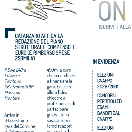
CATANZARO AFFIDA LA
REDAZIONE DEL PIANO
STRUTTURALE, COMPENSO: 1
EURO (E RIMBORSO SPESE
250MILA)
IN EVIDENZA
Il Sole 24Ore
450mila euro
ELEZIONI
Edilizia e
che servirebbero
CNAPPC
Territorio
a finanziare la
26 ottobre 2016
gara. Ed ecco
2026/2031
Massimo
allora l'idea:
CONCORSI
Frontera
chiedere ai
PER TITOLI ED
professionisti di
ESAMI
partecipare
BANDITI DAL
gratis. L'idea
Arriva in
CNAPPC
suscita subito
«Gazzetta» la
feroci reazioni
gara del Comune
ELEZIONI
polemiche da
di Catanzaro per