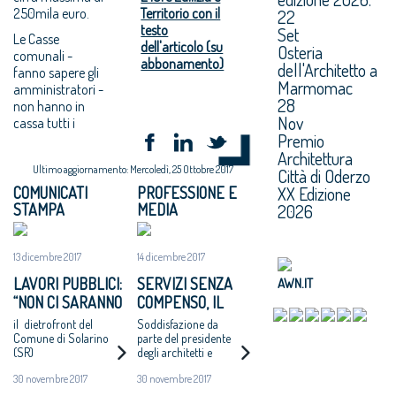
250mila euro.
Territorio con il
22
testo
Set
Le Casse
dell'articolo (su
Osteria
comunali -
abbonamento)
dell'Architetto a
fanno sapere gli
Marmomac
amministratori -
28
non hanno in
Nov
cassa tutti i
Premio
Architettura
Ultimo aggiornamento: Mercoledì, 25 Ottobre 2017
Città di Oderzo
XX Edizione
COMUNICATI
PROFESSIONE E
STAMPA
MEDIA
2026
13 dicembre 2017
14 dicembre 2017
LAVORI PUBBLICI:
SERVIZI SENZA
AWN.IT
“NON CI SARANNO
COMPENSO, IL
ALTRI ‘CASI
COMUNE DI
il dietrofront del
Soddisfazione da
CATANZARO’ - MAI
SOLARINO RITIRA
Comune di Solarino
parte del presidente
(SR)
degli architetti e
PIÙ INCARICHI DI
I BANDI DI
dell'Oice. Intanto il
PROGETTAZIONE
PROGETTAZIONE
30 novembre 2017
30 novembre 2017
bando di Catanzaro si
AD UN EURO”
A UN EURO
avvicina