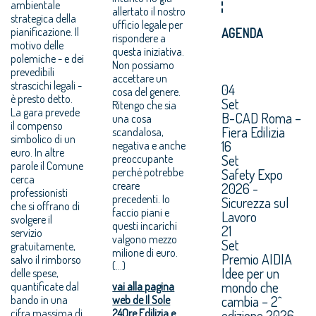
ambientale
allertato il nostro
strategica della
ufficio legale per
pianificazione. Il
AGENDA
rispondere a
motivo delle
questa iniziativa.
polemiche - e dei
Non possiamo
prevedibili
accettare un
strascichi legali -
04
cosa del genere.
è presto detto.
Set
Ritengo che sia
La gara prevede
B-CAD Roma –
una cosa
il compenso
Fiera Edilizia
scandalosa,
simbolico di un
16
negativa e anche
euro. In altre
Set
preoccupante
parole il Comune
perché potrebbe
Safety Expo
cerca
creare
2026 -
professionisti
precedenti. Io
Sicurezza sul
che si offrano di
faccio piani e
Lavoro
svolgere il
questi incarichi
21
servizio
valgono mezzo
Set
gratuitamente,
milione di euro.
Premio AIDIA
salvo il rimborso
(…)
Idee per un
delle spese,
mondo che
quantificate dal
vai alla pagina
cambia – 2^
bando in una
web de Il Sole
cifra massima di
24Ore Edilizia e
edizione 2026.