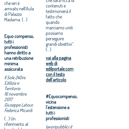
che sarà ricca di
che ieri è
contenuti e
arrivato nell’Aula
testimonierà il
di Palazzo
fatto che
Madama. (...)
quando
marciamo uniti
possiamo
Equo compenso,
perseguire
tutti i
grandi obiettivi”.
professionisti
(...)
hanno diritto a
vai alla pagina
una retribuzione
web di
minima
edilportale.com
assicurata
con il testo
Il Sole 24Ore
dell'articolo
Edilizia e
Territorio
16 novembre
#Equocompenso,
2017
vicina
Giuseppe Latour,
l'estensione a
Federica Micardi
tutti i
professionisti
(...) Un
riferimento al
lavoripubblici.it