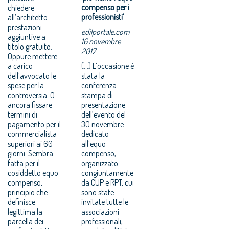
compenso per i
chiedere
professionisti’
all’architetto
prestazioni
edilportale.com
aggiuntive a
16 novembre
titolo gratuito.
2017
Oppure mettere
a carico
(...) L’occasione è
dell’avvocato le
stata la
spese per la
conferenza
controversia. O
stampa di
ancora fissare
presentazione
termini di
dell’evento del
pagamento per il
30 novembre
commercialista
dedicato
superiori ai 60
all’equo
giorni. Sembra
compenso,
fatta per il
organizzato
cosiddetto equo
congiuntamente
compenso,
da CUP e RPT, cui
principio che
sono state
definisce
invitate tutte le
legittima la
associazioni
parcella dei
professionali,