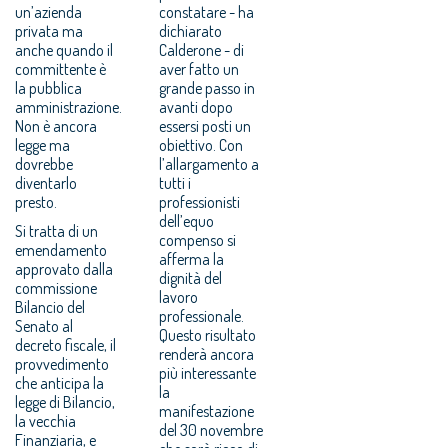
un’azienda
constatare - ha
privata ma
dichiarato
anche quando il
Calderone - di
committente è
aver fatto un
la pubblica
grande passo in
amministrazione.
avanti dopo
Non è ancora
essersi posti un
legge ma
obiettivo. Con
dovrebbe
l’allargamento a
diventarlo
tutti i
presto.
professionisti
dell’equo
Si tratta di un
compenso si
emendamento
afferma la
approvato dalla
dignità del
commissione
lavoro
Bilancio del
professionale.
Senato al
Questo risultato
decreto fiscale, il
renderà ancora
provvedimento
più interessante
che anticipa la
la
legge di Bilancio,
manifestazione
la vecchia
del 30 novembre
Finanziaria, e