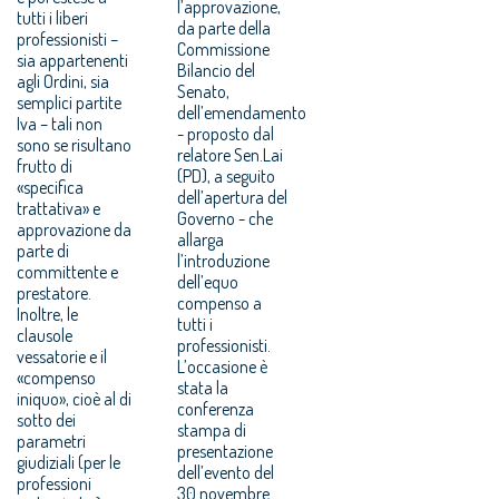
l’approvazione,
tutti i liberi
da parte della
professionisti –
Commissione
sia appartenenti
Bilancio del
agli Ordini, sia
Senato,
semplici partite
dell’emendamento
Iva – tali non
- proposto dal
sono se risultano
relatore Sen.Lai
frutto di
(PD), a seguito
«specifica
dell’apertura del
trattativa» e
Governo - che
approvazione da
allarga
parte di
l’introduzione
committente e
dell’equo
prestatore.
compenso a
Inoltre, le
tutti i
clausole
professionisti.
vessatorie e il
L’occasione è
«compenso
stata la
iniquo», cioè al di
conferenza
sotto dei
stampa di
parametri
presentazione
giudiziali (per le
dell’evento del
professioni
30 novembre