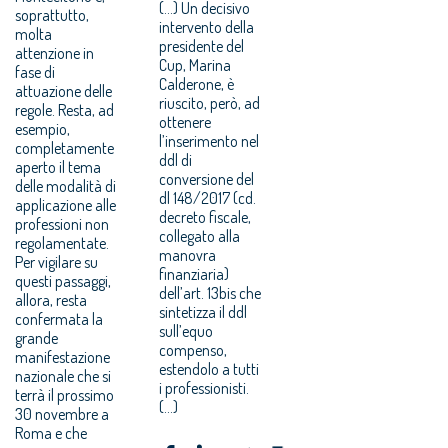
(...) Un decisivo
soprattutto,
intervento della
molta
presidente del
attenzione in
Cup, Marina
fase di
Calderone, è
attuazione delle
riuscito, però, ad
regole. Resta, ad
ottenere
esempio,
l’inserimento nel
completamente
ddl di
aperto il tema
conversione del
delle modalità di
dl 148/2017 (cd.
applicazione alle
decreto fiscale,
professioni non
collegato alla
regolamentate.
manovra
Per vigilare su
finanziaria)
questi passaggi,
dell’art. 13bis che
allora, resta
sintetizza il ddl
confermata la
sull’equo
grande
compenso,
manifestazione
estendolo a tutti
nazionale che si
i professionisti.
terrà il prossimo
(...)
30 novembre a
Roma e che