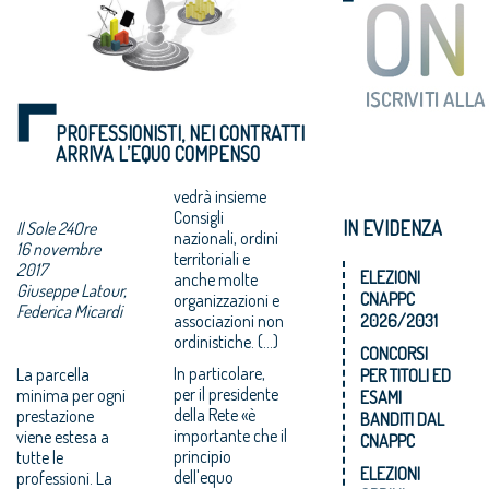
PROFESSIONISTI, NEI CONTRATTI
ARRIVA L’EQUO COMPENSO
vedrà insieme
Consigli
IN EVIDENZA
Il Sole 24Ore
nazionali, ordini
16 novembre
territoriali e
2017
ELEZIONI
anche molte
Giuseppe Latour,
CNAPPC
organizzazioni e
Federica Micardi
associazioni non
2026/2031
ordinistiche. (...)
CONCORSI
In particolare,
La parcella
PER TITOLI ED
per il presidente
minima per ogni
ESAMI
della Rete «è
prestazione
BANDITI DAL
importante che il
viene estesa a
CNAPPC
principio
tutte le
ELEZIONI
dell'equo
professioni. La