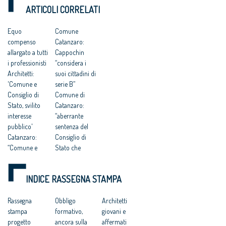
DEI DIRITTI
pericolosa istigazione
della redazione del
ARTICOLI CORRELATI
a delinquere”
Piano Strutturale
DELL’UOMO
all’Antitrust “no ad
della città al
una competitività
compenso simbolico
Equo
Comune
basata su
di un euro
compenso
Catanzaro:
fondamentalismi
monetari e finalizzata
allargato a tutti
Cappochin
a tutelare gli interessi
i professionisti
“considera i
dei grandi gruppi
Architetti:
suoi cittadini di
finanziari”
'Comune e
serie B”
Consiglio di
Comune di
Stato, svilito
Catanzaro:
interesse
“aberrante
pubblico'
sentenza del
Catanzaro:
Consiglio di
“Comune e
Stato che
Consiglio di
avalla
Stato hanno
caporalato
INDICE RASSEGNA STAMPA
svilito
intellettuale e
l’interesse
professionale”
pubblico”
Rassegna
Progettisti
Obbligo
Architetti
Catanzaro.
stampa
gratis a
formativo,
giovani e
Cnappc:
progetto
Catanzaro, il
ancora sulla
affermati