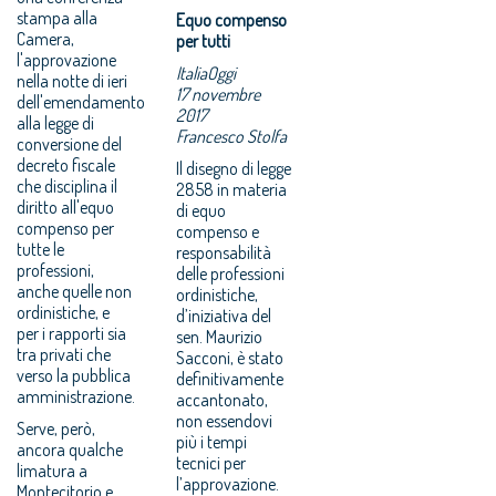
stampa alla
Equo compenso
Camera,
per tutti
l'approvazione
ItaliaOggi
nella notte di ieri
17 novembre
dell'emendamento
2017
alla legge di
Francesco Stolfa
conversione del
decreto fiscale
Il disegno di legge
che disciplina il
2858 in materia
diritto all'equo
di equo
compenso per
compenso e
tutte le
responsabilità
professioni,
delle professioni
anche quelle non
ordinistiche,
ordinistiche, e
d’iniziativa del
per i rapporti sia
sen. Maurizio
tra privati che
Sacconi, è stato
verso la pubblica
definitivamente
amministrazione.
accantonato,
non essendovi
Serve, però,
più i tempi
ancora qualche
tecnici per
limatura a
l’approvazione.
Montecitorio e,