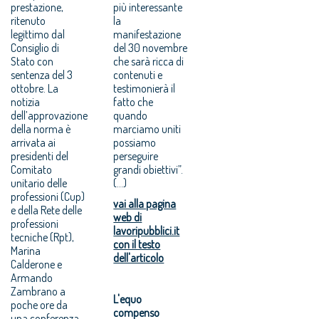
prestazione,
più interessante
ritenuto
la
legittimo dal
manifestazione
Consiglio di
del 30 novembre
Stato con
che sarà ricca di
sentenza del 3
contenuti e
ottobre. La
testimonierà il
notizia
fatto che
dell’approvazione
quando
della norma è
marciamo uniti
arrivata ai
possiamo
presidenti del
perseguire
Comitato
grandi obiettivi”.
unitario delle
(...)
professioni (Cup)
vai alla pagina
e della Rete delle
web di
professioni
lavoripubblici.it
tecniche (Rpt),
con il testo
Marina
dell'articolo
Calderone e
Armando
Zambrano a
L'equo
poche ore da
compenso
una conferenza