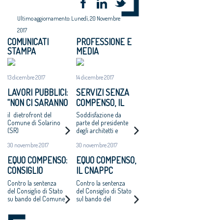
Ultimo aggiornamento: Lunedì, 20 Novembre
2017
COMUNICATI
PROFESSIONE E
STAMPA
MEDIA
13 dicembre 2017
14 dicembre 2017
LAVORI PUBBLICI:
SERVIZI SENZA
“NON CI SARANNO
COMPENSO, IL
ALTRI ‘CASI
COMUNE DI
il dietrofront del
Soddisfazione da
CATANZARO’ - MAI
SOLARINO RITIRA
Comune di Solarino
parte del presidente
(SR)
degli architetti e
PIÙ INCARICHI DI
I BANDI DI
dell'Oice. Intanto il
PROGETTAZIONE
PROGETTAZIONE
30 novembre 2017
30 novembre 2017
bando di Catanzaro si
AD UN EURO”
A UN EURO
avvicina
EQUO COMPENSO:
EQUO COMPENSO,
all'aggiudicazione
CONSIGLIO
IL CNAPPC
NAZIONALE
RICORRE ALLA
Contro la sentenza
Contro la sentenza
ARCHITETTI
CORTE EUROPEA
del Consiglio di Stato
del Consiglio di Stato
su bando del Comune
sul bando del
RICORRE ALLA
DEI DIRITTI
di Catanzaro.
Comune di Catanzaro
CORTE EUROPEA
DELL’UOMO
Cappochin “è una
per l’affidamento