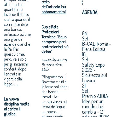
testo
alla qualità e
dell'articolo (su
quantità del
abbonamento)
AGENDA
lavoro». Il diritto
scatta quando il
committente è
Cup e Rete
una banca,
Professioni
04
un’assicurazione,
Tecniche: “Equo
Set
una grande
compenso per i
B-CAD Roma –
azienda o anche
professionisti più
Fiera Edilizia
la Pa. Per
vicino”
16
quest’ultima,
Set
però, vale solo
casaeclima.com
Safety Expo
per gli incarichi
16 novembre
conferiti dopo
2026 -
2017
l’entrata in
Sicurezza sul
“Ringraziamo il
vigore della
Lavoro
Governo e tutte
legge. (...)
21
le forze politiche
Set
che hanno
Premio AIDIA
trovato la
La nuova
Idee per un
convergenza sul
disciplina mette
mondo che
tema dell’equo
al centro il
cambia – 2^
compenso,
giudice
edizione 2026.
introducendo