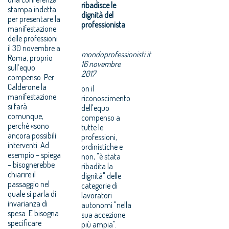
ribadisce le
stampa indetta
dignità del
per presentare la
professionista
manifestazione
delle professioni
il 30 novembre a
mondoprofessionisti.it
Roma, proprio
16 novembre
sull’equo
2017
compenso. Per
Calderone la
on il
manifestazione
riconoscimento
si farà
dell'equo
comunque,
compenso a
perché «sono
tutte le
ancora possibili
professioni,
interventi. Ad
ordinistiche e
esempio – spiega
non, "è stata
– bisognerebbe
ribadita la
chiarire il
dignità" delle
passaggio nel
categorie di
quale si parla di
lavoratori
invarianza di
autonomi "nella
spesa. E bisogna
sua accezione
specificare
più ampia".