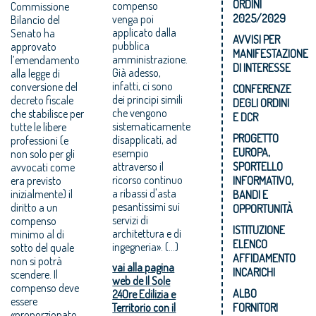
ORDINI
compenso
Commissione
2025/2029
venga poi
Bilancio del
applicato dalla
Senato ha
AVVISI PER
pubblica
approvato
MANIFESTAZIONE
amministrazione.
l’emendamento
DI INTERESSE
Già adesso,
alla legge di
infatti, ci sono
conversione del
CONFERENZE
dei principi simili
decreto fiscale
DEGLI ORDINI
che vengono
che stabilisce per
E DCR
sistematicamente
tutte le libere
PROGETTO
disapplicati, ad
professioni (e
EUROPA,
esempio
non solo per gli
attraverso il
SPORTELLO
avvocati come
ricorso continuo
era previsto
INFORMATIVO,
a ribassi d'asta
inizialmente) il
BANDI E
pesantissimi sui
diritto a un
OPPORTUNITÀ
servizi di
compenso
ISTITUZIONE
architettura e di
minimo al di
ELENCO
ingegneria». (...)
sotto del quale
AFFIDAMENTO
non si potrà
vai alla pagina
INCARICHI
scendere. Il
web de Il Sole
compenso deve
ALBO
24Ore Edilizia e
essere
Territorio con il
FORNITORI
«proporzionato