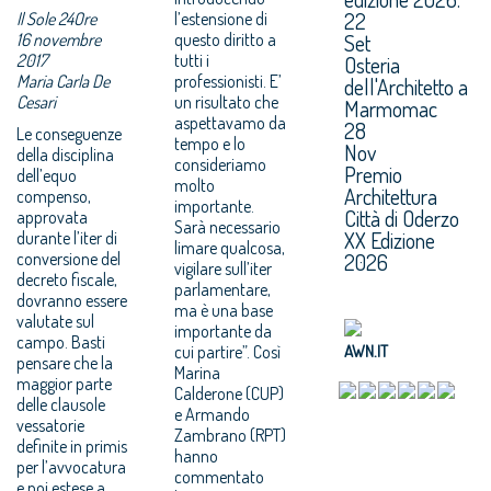
22
Il Sole 24Ore
l’estensione di
16 novembre
questo diritto a
Set
2017
tutti i
Osteria
Maria Carla De
professionisti. E’
dell'Architetto a
Cesari
un risultato che
Marmomac
aspettavamo da
28
Le conseguenze
tempo e lo
Nov
della disciplina
consideriamo
Premio
dell’equo
molto
Architettura
compenso,
importante.
Città di Oderzo
approvata
Sarà necessario
XX Edizione
durante l’iter di
limare qualcosa,
conversione del
2026
vigilare sull’iter
decreto fiscale,
parlamentare,
dovranno essere
ma è una base
valutate sul
importante da
campo. Basti
cui partire”. Così
AWN.IT
pensare che la
Marina
maggior parte
Calderone (CUP)
delle clausole
e Armando
vessatorie
Zambrano (RPT)
definite in primis
hanno
per l’avvocatura
commentato
e poi estese a