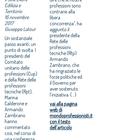
Edilizia e
professioni sono
Territorio
contrarie alla
16 novembre
libera
2017
concorrenza", ha
Giuseppe Latour
aggiunto il
presidente della
Un sostanziale
Rete delle
passo avanti, un
professioni
punto di svolta. I
tecniche (Rtp)
presidenti del
Armando
Comitato
Zambrano, che
unitario delle
ha ringraziato le
professioni (Cup)
forze politiche ed
e della Rete delle
il Governo per
professioni
aver sostenuto
tecniche (Rpt),
l'iniziativa. (...)
Marina
Calderone e
vai alla pagina
Armando
web di
Zambrano
mondoprofessionisti.it
hanno
con il testo
commentato
dell'articolo
così, nel corso di
una conferenza