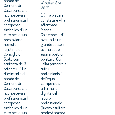
bando del
16 novembre
Comune di
2017
Catanzaro, che
riconosceva al
(...) “Fa piacere
professionista il
constatare – ha
compenso
affermato
simbolico di un
Marina
euro per la sua
Calderone – di
prestazione,
aver fatto un
ritenuto
grande passo in
legittimo dal
avanti dopo
Consiglio di
essersi posti un
Stato con
obiettivo. Con
sentenza del 3
l’allargamento a
ottobre.(...) Un
tutti i
riferimento al
professionisti
bando del
dell’equo
Comune di
compenso si
Catanzaro, che
afferma la
riconosceva al
dignità del
professionista il
lavoro
compenso
professionale.
simbolico di un
Questo risultato
euro per la sua
renderà ancora