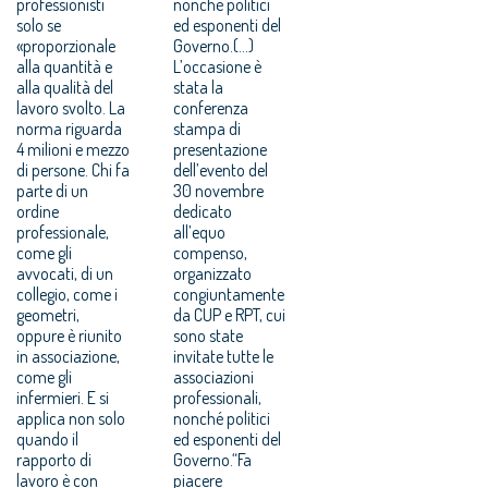
professionisti
nonché politici
solo se
ed esponenti del
«proporzionale
Governo.(...)
alla quantità e
L’occasione è
alla qualità del
stata la
lavoro svolto. La
conferenza
norma riguarda
stampa di
4 milioni e mezzo
presentazione
di persone. Chi fa
dell’evento del
parte di un
30 novembre
ordine
dedicato
professionale,
all’equo
come gli
compenso,
avvocati, di un
organizzato
collegio, come i
congiuntamente
geometri,
da CUP e RPT, cui
oppure è riunito
sono state
in associazione,
invitate tutte le
come gli
associazioni
infermieri. E si
professionali,
applica non solo
nonché politici
quando il
ed esponenti del
rapporto di
Governo.“Fa
lavoro è con
piacere