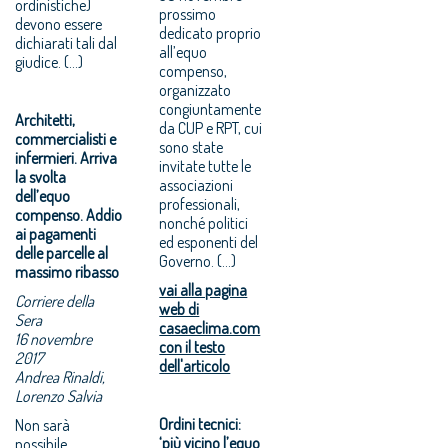
ordinistiche)
prossimo
devono essere
dedicato proprio
dichiarati tali dal
all’equo
giudice. (…)
compenso,
organizzato
congiuntamente
Architetti,
da CUP e RPT, cui
commercialisti e
sono state
infermieri. Arriva
invitate tutte le
la svolta
associazioni
dell’equo
professionali,
compenso. Addio
nonché politici
ai pagamenti
ed esponenti del
delle parcelle al
Governo. (...)
massimo ribasso
vai alla pagina
Corriere della
web di
Sera
casaeclima.com
16 novembre
con il testo
2017
dell'articolo
Andrea Rinaldi,
Lorenzo Salvia
Ordini tecnici:
Non sarà
‘più vicino l’equo
possibile