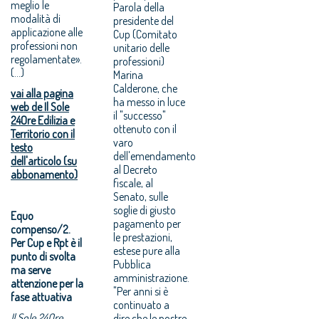
meglio le
Parola della
modalità di
presidente del
applicazione alle
Cup (Comitato
professioni non
unitario delle
regolamentate».
professioni)
(...)
Marina
Calderone, che
vai alla pagina
ha messo in luce
web de Il Sole
il "successo"
24Ore Edilizia e
ottenuto con il
Territorio con il
varo
testo
dell'emendamento
dell'articolo (su
al Decreto
abbonamento)
fiscale, al
Senato, sulle
soglie di giusto
Equo
pagamento per
compenso/2.
le prestazioni,
Per Cup e Rpt è il
estese pure alla
punto di svolta
Pubblica
ma serve
amministrazione.
attenzione per la
"Per anni si è
fase attuativa
continuato a
Il Sole 24Ore
dire che le nostre