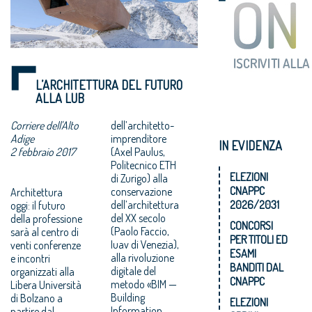
L’ARCHITETTURA DEL FUTURO
ALLA LUB
Corriere dell'Alto
dell’architetto-
Adige
imprenditore
IN EVIDENZA
2 febbraio 2017
(Axel Paulus,
Politecnico ETH
ELEZIONI
di Zurigo) alla
CNAPPC
conservazione
Architettura
dell’architettura
2026/2031
oggi: il futuro
del XX secolo
della professione
CONCORSI
(Paolo Faccio,
sarà al centro di
PER TITOLI ED
Iuav di Venezia),
venti conferenze
ESAMI
alla rivoluzione
e incontri
BANDITI DAL
digitale del
organizzati alla
CNAPPC
metodo «BIM —
Libera Università
Building
di Bolzano a
ELEZIONI
Information
partire dal