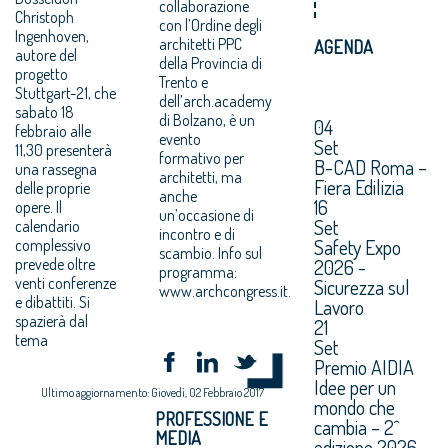
collaborazione
Christoph
con l’Ordine degli
Ingenhoven,
architetti PPC
AGENDA
autore del
della Provincia di
progetto
Trento e
Stuttgart-21, che
dell’arch.academy
sabato 18
di Bolzano, è un
04
febbraio alle
evento
Set
11,30 presenterà
formativo per
B-CAD Roma –
una rassegna
architetti, ma
Fiera Edilizia
delle proprie
anche
16
opere. Il
un’occasione di
Set
calendario
incontro e di
Safety Expo
complessivo
scambio. Info sul
prevede oltre
2026 -
programma:
venti conferenze
Sicurezza sul
www.archcongress.it.
e dibattiti. Si
Lavoro
spazierà dal
21
tema
Set
Premio AIDIA
Idee per un
Ultimo aggiornamento: Giovedì, 02 Febbraio 2017
mondo che
PROFESSIONE E
cambia – 2^
MEDIA
edizione 2026.