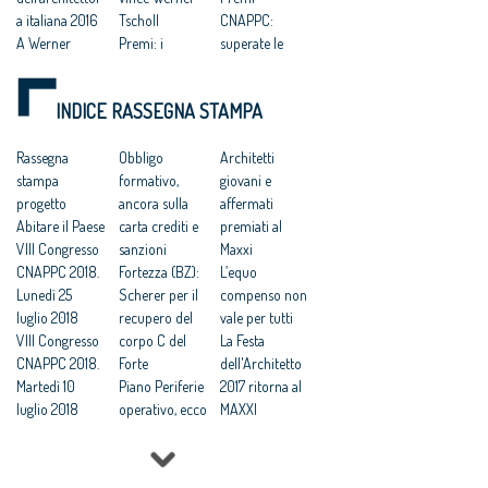
a italiana 2016
Tscholl
CNAPPC:
A Werner
Premi: i
superate le
Tscholl il
vincitori di
300 iscrizioni
premio
“Architetto
Il Consiglio
INDICE RASSEGNA STAMPA
Architetto
italiano 2016”;
degli architetti
italiano 2016
“Giovane
lancia il
del Cna,
Rassegna
talento
Obbligo
premio per i
Architetti
omaggio al
stampa
dell’Architettur
formativo,
migliori
giovani e
design pulito
progetto
a italiana
ancora sulla
progetti
affermati
ed elegante
Abitare il Paese
2016”; “Riuso
carta crediti e
premiati al
«made in
VIII Congresso
05
sanzioni
Maxxi
Bozen»
CNAPPC 2018.
Rigenerazione
Fortezza (BZ):
L’equo
Concorso
Lunedì 25
Urbana
Scherer per il
compenso non
periferie, ecco i
luglio 2018
Sostenibile”
recupero del
vale per tutti
nove vincitori
VIII Congresso
Festa
corpo C del
La Festa
della
CNAPPC 2018.
dell’Architetto:
Forte
dell'Architetto
competizione
Martedì 10
recupero e
Piano Periferie
2017 ritorna al
lanciata da
luglio 2018
sicurezza sono
operativo, ecco
MAXXI
Mibact e
VIII Congresso
una necessità
tutti i progetti
Professioni:
architetti
CNAPPC 2018.
Festa
finanziati
architetti, il 30
Lunedì 9 luglio
dell’Architetto
Commissione
Focus su