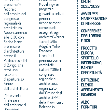
ORDINI
Modelling», ai
prossimo 16
2025/2029
progetti di
febbraio
giovani talenti, ai
nell’ambito del
AVVISI PER
premi e
congresso
MANIFESTAZIONE
riconoscimenti
regionale di
DI INTERESSE
come quelli
architettura.
CONFERENZE
assegnati agli
Appuntamento
DEGLI ORDINI
architetti Werner
alle 13,30 con
E DCR
Tscholl (Alto
Sacha Menz,
Adige) e Mirko
professore
PROGETTO
Franzoso
d’architettura
EUROPA,
(Trentino),
presso il
SPORTELLO
premiati come
Politecnico ETH
INFORMATIVO,
«architetti
di Zurigo, che
BANDI E
italiani 2016». Il
terrà una
OPPORTUNITÀ
congresso
relazione
regionale di
d’apertura sul
ISTITUZIONE
architettura,
futuro
ELENCO
organizzato
dell’architettura.
AFFIDAMENTO
dall’Ordine degli
INCARICHI
L’intervento
architetti PPC
finale sarà
della Provincia di
ALBO
dell’archistar di
Bolzano in
FORNITORI
Düsseldorf