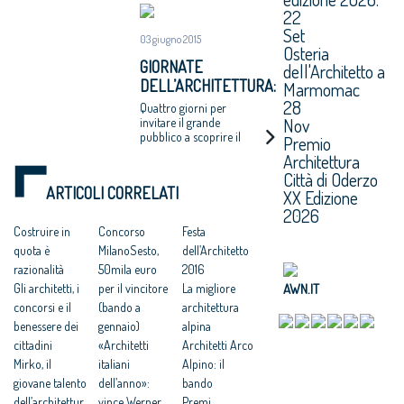
22
Set
03 giugno 2015
Osteria
GIORNATE
dell'Architetto a
DELL’ARCHITETTURA:
Marmomac
L’ALTO ADIGE SI
28
Quattro giorni per
MOSTRA
Nov
invitare il grande
pubblico a scoprire il
Premio
patrimonio edilizio
Architettura
altoatesino
Città di Oderzo
ARTICOLI CORRELATI
XX Edizione
2026
Costruire in
Concorso
Festa
quota è
MilanoSesto,
dell’Architetto
razionalità
50mila euro
2016
AWN.IT
Gli architetti, i
per il vincitore
La migliore
concorsi e il
(bando a
architettura
benessere dei
gennaio)
alpina
cittadini
«Architetti
Architetti Arco
Mirko, il
italiani
Alpino: il
giovane talento
dell’anno»:
bando
dell’architettur
vince Werner
Premi