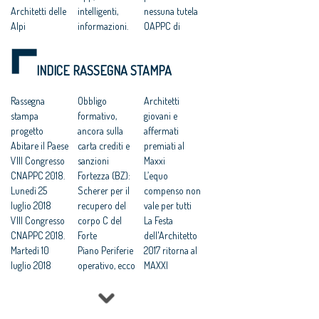
Architetti delle
intelligenti,
nessuna tutela
Alpi
informazioni.
OAPPC di
Biasioli: il
Trento
piano
INDICE RASSEGNA STAMPA
regolatore di
Trento sarà
Rassegna
smart
Obbligo
Architetti
stampa
Architetti di
formativo,
giovani e
progetto
Trento,
ancora sulla
affermati
Abitare il Paese
consiglio
carta crediti e
premiati al
VIII Congresso
«rosa»
sanzioni
Maxxi
CNAPPC 2018.
Fortezza (BZ):
L’equo
Lunedì 25
Scherer per il
compenso non
luglio 2018
recupero del
vale per tutti
VIII Congresso
corpo C del
La Festa
CNAPPC 2018.
Forte
dell'Architetto
Martedì 10
Piano Periferie
2017 ritorna al
luglio 2018
operativo, ecco
MAXXI
VIII Congresso
tutti i progetti
Professioni:
CNAPPC 2018.
finanziati
architetti, il 30
Lunedì 9 luglio
Commissione
Focus su