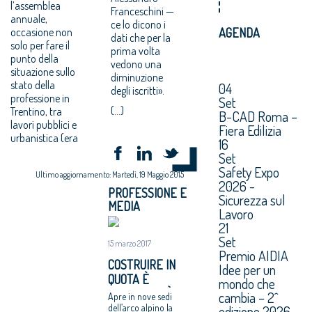
l’assemblea
Franceschini —
annuale,
ce lo dicono i
occasione non
AGENDA
dati che per la
solo per fare il
prima volta
punto della
vedono una
situazione sullo
diminuzione
stato della
04
degli iscritti».
professione in
Set
(...)
Trentino, tra
B-CAD Roma –
lavori pubblici e
Fiera Edilizia
urbanistica (era
16
Set
Safety Expo
Ultimo aggiornamento: Martedì, 19 Maggio 2015
2026 -
PROFESSIONE E
Sicurezza sul
MEDIA
Lavoro
21
Set
15 marzo 2017
Premio AIDIA
COSTRUIRE IN
Idee per un
QUOTA È
mondo che
RAZIONALITÀ
cambia – 2^
Apre in nove sedi
dell’arco alpino la
edizione 2026.