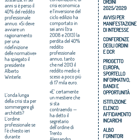
ORDINI
crisi economica
anni si è perso il
2025/2029
e l’inversione del
40% del reddito
ciclo edilizio ha
professionale
AVVISI PER
comportato in
annuo. «Si deve
MANIFESTAZIONE
sei anni (tra
avviare un
DI INTERESSE
2008 e 2013) la
ragionamento
CONFERENZE
perdita del 40%
per una
DEGLI ORDINI
reddito
ridefinizione
E DCR
professionale
delle normative»
annuo, tanto
ha spiegato il
PROGETTO
che nel 2013 il
presidente
EUROPA,
reddito medio è
Alberto
SPORTELLO
sceso a poco più
Winterle.
INFORMATIVO,
di 17 mila euro.
BANDI E
«E’ certamente
OPPORTUNITÀ
L’onda lunga
un mestiere che
della crisi sta per
ISTITUZIONE
si sta
sommergere gli
ELENCO
contraendo —
architetti?
AFFIDAMENTO
ha detto il
L’ordine
INCARICHI
segretario
professionale se
dell’ordine di
ALBO
l’è chiesto ieri
Trento
FORNITORI
durante
Alessandro