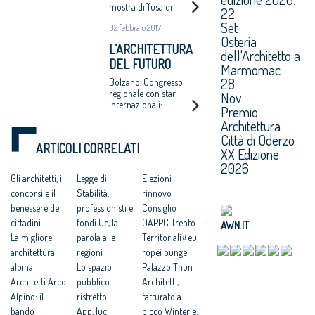
mostra diffusa di
22
architettura. Winterle:
Set
02 febbraio 2017
22 i finalisti, 10
Osteria
dall’Alto Adige che
L’ARCHITETTURA
brilla per la qualità
dell'Architetto a
DEL FUTURO
Marmomac
ALLA LUB
28
Bolzano. Congresso
regionale con star
Nov
internazionali:
Premio
conclude Ingenhoven
Architettura
Città di Oderzo
ARTICOLI CORRELATI
XX Edizione
2026
Gli architetti, i
Legge di
Elezioni
concorsi e il
Stabilità:
rinnovo
benessere dei
professionisti e
Consiglio
cittadini
fondi Ue, la
OAPPC Trento
AWN.IT
La migliore
parola alle
Territoriali#eu
architettura
regioni
ropei punge
alpina
Lo spazio
Palazzo Thun
Architetti Arco
pubblico
Architetti,
Alpino: il
ristretto
fatturato a
bando
App, luci
picco Winterle: