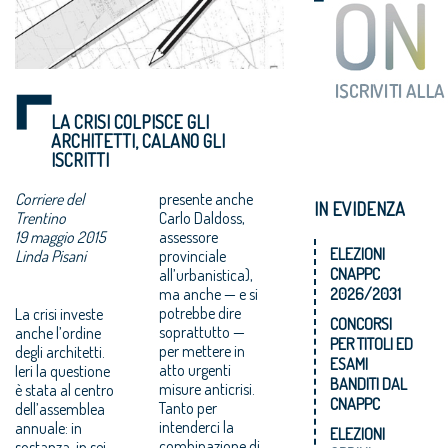
LA CRISI COLPISCE GLI
ARCHITETTI, CALANO GLI
ISCRITTI
Corriere del
presente anche
IN EVIDENZA
Trentino
Carlo Daldoss,
19 maggio 2015
assessore
ELEZIONI
Linda Pisani
provinciale
CNAPPC
all’urbanistica),
ma anche — e si
2026/2031
potrebbe dire
La crisi investe
CONCORSI
soprattutto —
anche l’ordine
PER TITOLI ED
per mettere in
degli architetti.
ESAMI
atto urgenti
Ieri la questione
BANDITI DAL
misure anticrisi.
è stata al centro
CNAPPC
Tanto per
dell’assemblea
intenderci la
annuale: in
ELEZIONI
combinazione di
sostanza, in sei