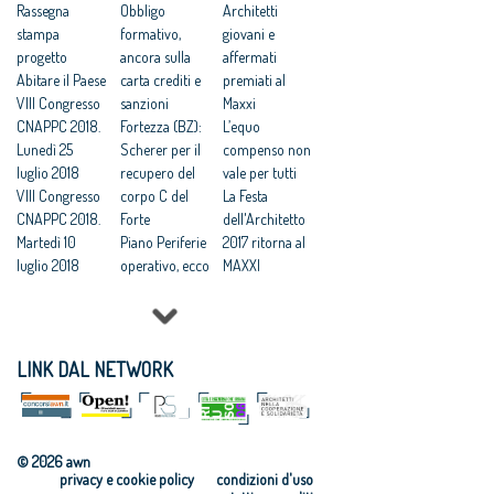
Rassegna
smart
Obbligo
Architetti
stampa
Elezioni
formativo,
giovani e
progetto
rinnovo
ancora sulla
affermati
Abitare il Paese
Consiglio
carta crediti e
premiati al
VIII Congresso
OAPPC Trento
sanzioni
Maxxi
CNAPPC 2018.
Fortezza (BZ):
L’equo
Lunedì 25
Scherer per il
compenso non
luglio 2018
recupero del
vale per tutti
VIII Congresso
corpo C del
La Festa
CNAPPC 2018.
Forte
dell'Architetto
Martedì 10
Piano Periferie
2017 ritorna al
luglio 2018
operativo, ecco
MAXXI
VIII Congresso
tutti i progetti
Professioni:
CNAPPC 2018.
finanziati
architetti, il 30
Lunedì 9 luglio
Commissione
Focus su
2018
periferie,
'Internazionali
LINK DAL NETWORK
VIII Congresso
Minniti:
zzazione e
CNAPPC 2018.
«Proposte da
innovazione
Domenica 8
condividere:
culturale'
luglio 2018
politiche
Festa
© 2026 awn
VIII Congresso
integrate per le
dell’Architetto
privacy e cookie policy
condizioni d'uso