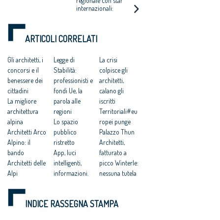
regionale con star
internazionali:
conclude Ingenhoven
ARTICOLI CORRELATI
Gli architetti, i
Legge di
La crisi
concorsi e il
Stabilità:
colpisce gli
benessere dei
professionisti e
architetti,
cittadini
fondi Ue, la
calano gli
La migliore
parola alle
iscritti
architettura
regioni
Territoriali#eu
alpina
Lo spazio
ropei punge
Architetti Arco
pubblico
Palazzo Thun
Alpino: il
ristretto
Architetti,
bando
App, luci
fatturato a
Architetti delle
intelligenti,
picco Winterle:
Alpi
informazioni.
nessuna tutela
Biasioli: il
OAPPC di
piano
Trento
INDICE RASSEGNA STAMPA
regolatore di
Trento sarà