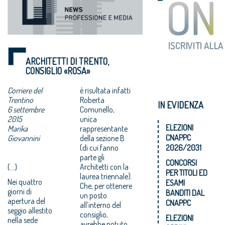
ARCHITETTI DI TRENTO,
CONSIGLIO «ROSA»
Corriere del
è risultata infatti
Trentino
Roberta
IN EVIDENZA
6 settembre
Comunello,
2015
unica
ELEZIONI
Marika
rappresentante
CNAPPC
Giovannini
della sezione B
(di cui fanno
2026/2031
parte gli
CONCORSI
Architetti con la
(...)
PER TITOLI ED
laurea triennale).
Nei quattro
ESAMI
Che, per ottenere
giorni di
BANDITI DAL
un posto
apertura del
CNAPPC
all’interno del
seggio allestito
consiglio,
ELEZIONI
nella sede
avrebbe potuto