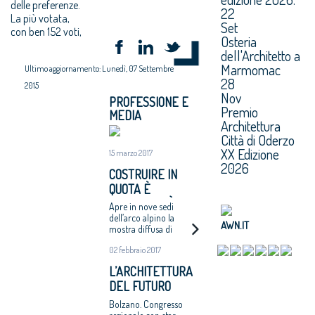
delle preferenze.
22
La più votata,
Set
con ben 152 voti,
Osteria
dell'Architetto a
Marmomac
Ultimo aggiornamento: Lunedì, 07 Settembre
28
2015
Nov
PROFESSIONE E
Premio
MEDIA
Architettura
Città di Oderzo
XX Edizione
15 marzo 2017
2026
COSTRUIRE IN
QUOTA È
RAZIONALITÀ
Apre in nove sedi
dell’arco alpino la
AWN.IT
mostra diffusa di
architettura. Winterle:
02 febbraio 2017
22 i finalisti, 10
dall’Alto Adige che
L’ARCHITETTURA
brilla per la qualità
DEL FUTURO
ALLA LUB
Bolzano. Congresso