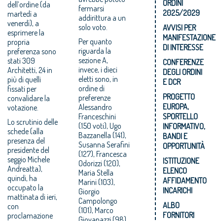
ORDINI
dell’ordine (da
fermarsi
2025/2029
martedì a
addirittura a un
venerdì), a
solo voto.
AVVISI PER
esprimere la
MANIFESTAZIONE
Per quanto
propria
DI INTERESSE
riguarda la
preferenza sono
sezione A,
stati 309
CONFERENZE
invece, i dieci
Architetti, 24 in
DEGLI ORDINI
eletti sono, in
più di quelli
E DCR
ordine di
fissati per
PROGETTO
preferenze
convalidare la
EUROPA,
Alessandro
votazione.
Franceschini
SPORTELLO
Lo scrutinio delle
(150 voti), Ugo
INFORMATIVO,
schede (alla
Bazzanella (141),
BANDI E
presenza del
Susanna Serafini
OPPORTUNITÀ
presidente del
(127), Francesca
seggio Michele
ISTITUZIONE
Odorizzi (120),
Andreatta),
ELENCO
Maria Stella
quindi, ha
AFFIDAMENTO
Marini (103),
occupato la
INCARICHI
Giorgio
mattinata di ieri,
Campolongo
ALBO
con
(101), Marco
FORNITORI
proclamazione
Giovanazzi (98),