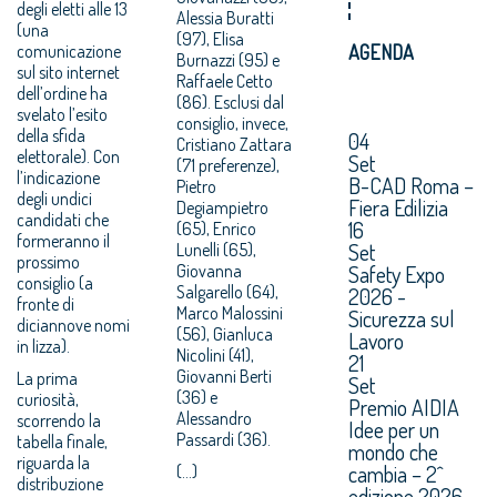
degli eletti alle 13
Alessia Buratti
(una
(97), Elisa
comunicazione
AGENDA
Burnazzi (95) e
sul sito internet
Raffaele Cetto
dell’ordine ha
(86). Esclusi dal
svelato l’esito
consiglio, invece,
della sfida
04
Cristiano Zattara
elettorale). Con
Set
(71 preferenze),
l’indicazione
B-CAD Roma –
Pietro
degli undici
Fiera Edilizia
Degiampietro
candidati che
16
(65), Enrico
formeranno il
Set
Lunelli (65),
prossimo
Giovanna
Safety Expo
consiglio (a
Salgarello (64),
2026 -
fronte di
Marco Malossini
Sicurezza sul
diciannove nomi
(56), Gianluca
Lavoro
in lizza).
Nicolini (41),
21
Giovanni Berti
La prima
Set
(36) e
curiosità,
Premio AIDIA
Alessandro
scorrendo la
Idee per un
Passardi (36).
tabella finale,
mondo che
riguarda la
cambia – 2^
(...)
distribuzione
edizione 2026.