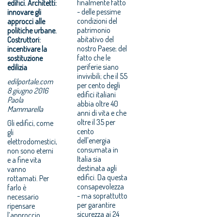
finalmente fatto
edifici. Architetti:
- delle pessime
innovare gli
condizioni del
approcci alle
patrimonio
politiche urbane.
abitativo del
Costruttori:
nostro Paese; del
incentivare la
fatto che le
sostituzione
periferie siano
edilizia
invivibili; che il 55
edilportale.com
per cento degli
8 giugno 2016
edifici italiani
Paola
abbia oltre 40
Mammarella
anni di vita e che
oltre il 35 per
Gli edifici, come
cento
gli
dell'energia
elettrodomestici,
consumata in
non sono eterni
Italia sia
e a fine vita
destinata agli
vanno
edifici. Da questa
rottamati. Per
consapevolezza
farlo è
- ma soprattutto
necessario
per garantire
ripensare
sicurezza ai 24
l’approccio