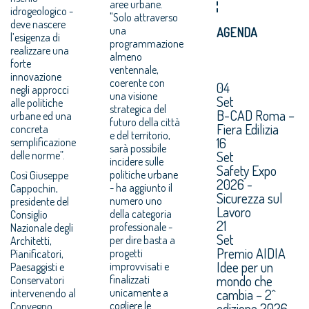
aree urbane.
idrogeologico -
"Solo attraverso
deve nascere
una
AGENDA
l’esigenza di
programmazione
realizzare una
almeno
forte
ventennale,
innovazione
coerente con
04
negli approcci
una visione
Set
alle politiche
strategica del
B-CAD Roma –
urbane ed una
futuro della città
Fiera Edilizia
concreta
e del territorio,
16
semplificazione
sarà possibile
Set
delle norme”.
incidere sulle
Safety Expo
politiche urbane
Così Giuseppe
2026 -
- ha aggiunto il
Cappochin,
Sicurezza sul
numero uno
presidente del
Lavoro
della categoria
Consiglio
21
professionale -
Nazionale degli
Set
per dire basta a
Architetti,
Premio AIDIA
progetti
Pianificatori,
Idee per un
improvvisati e
Paesaggisti e
mondo che
finalizzati
Conservatori
unicamente a
cambia – 2^
intervenendo al
cogliere le
Convegno
edizione 2026.