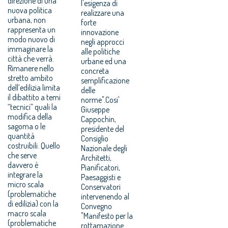
direzione di una
l'esigenza di
nuova politica
realizzare una
urbana, non
forte
rappresenta un
innovazione
modo nuovo di
negli approcci
immaginare la
alle politiche
città che verrà.
urbane ed una
Rimanere nello
concreta
stretto ambito
semplificazione
dell’edilizia limita
delle
il dibattito a temi
norme".Cosi'
“tecnici” quali la
Giuseppe
modifica della
Cappochin,
sagoma o le
presidente del
quantità
Consiglio
costruibili. Quello
Nazionale degli
che serve
Architetti,
davvero è
Pianificatori,
integrare la
Paesaggisti e
micro scala
Conservatori
(problematiche
intervenendo al
di edilizia) con la
Convegno
macro scala
"Manifesto per la
(problematiche
rottamazione