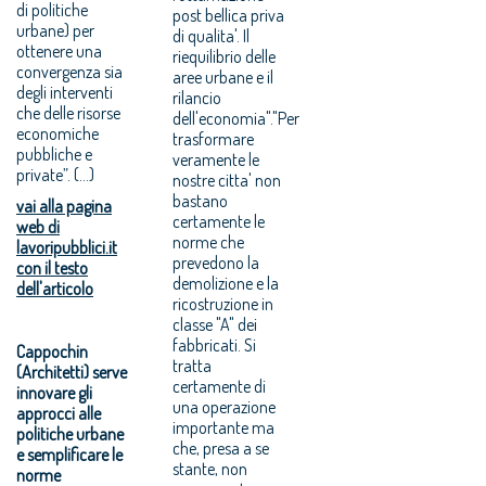
di politiche
post bellica priva
urbane) per
di qualita'. Il
ottenere una
riequilibrio delle
convergenza sia
aree urbane e il
degli interventi
rilancio
che delle risorse
dell'economia"."Per
economiche
trasformare
pubbliche e
veramente le
private”. (...)
nostre citta' non
bastano
vai alla pagina
certamente le
web di
norme che
lavoripubblici.it
prevedono la
con il testo
demolizione e la
dell'articolo
ricostruzione in
classe "A" dei
fabbricati. Si
Cappochin
tratta
(Architetti) serve
certamente di
innovare gli
una operazione
approcci alle
importante ma
politiche urbane
che, presa a se
e semplificare le
stante, non
norme