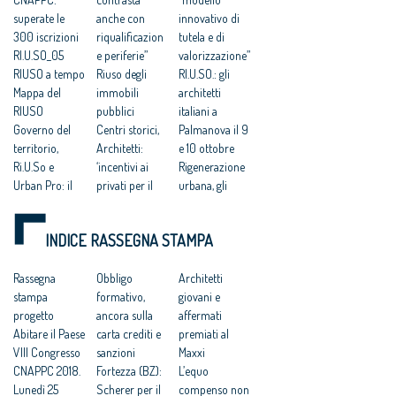
superate le
anche con
innovativo di
300 iscrizioni
riqualificazion
tutela e di
RI.U.SO_05
e periferie”
valorizzazione”
RIUSO a tempo
Riuso degli
RI.U.SO.: gli
Mappa del
immobili
architetti
RIUSO
pubblici
italiani a
Governo del
Centri storici,
Palmanova il 9
territorio,
Architetti:
e 10 ottobre
Ri.U.So e
‘incentivi ai
Rigenerazione
Urban Pro: il
privati per il
urbana, gli
convegno
riuso’
architetti
dell’Ordine
Palmanova:
italiani a
INDICE RASSEGNA STAMPA
degli architetti
“urgente
Palmanova il 9
attivarsi contro
e 10 ottobre
Rassegna
il suo degrado”
Obbligo
Svolte
Architetti
stampa
Gli architetti: i
formativo,
culturali: la
giovani e
progetto
vincoli salvano
ancora sulla
strana alleanza
affermati
Abitare il Paese
questa città
carta crediti e
fra «iper-
premiati al
VIII Congresso
sanzioni
ecologisti» e
Maxxi
CNAPPC 2018.
Fortezza (BZ):
«palazzinari»
L’equo
Lunedì 25
Scherer per il
Saie 2015:
compenso non