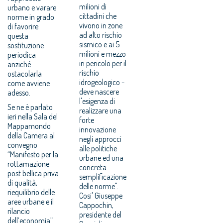
milioni di
urbano e varare
cittadini che
norme in grado
vivono in zone
di favorire
ad alto rischio
questa
sismico e ai 5
sostituzione
milioni e mezzo
periodica
in pericolo per il
anziché
rischio
ostacolarla
idrogeologico -
come avviene
deve nascere
adesso.
l'esigenza di
Se ne è parlato
realizzare una
ieri nella Sala del
forte
Mappamondo
innovazione
della Camera al
negli approcci
convegno
alle politiche
“Manifesto per la
urbane ed una
rottamazione
concreta
post bellica priva
semplificazione
di qualità,
delle norme".
riequilibrio delle
Cosi' Giuseppe
aree urbane e il
Cappochin,
rilancio
presidente del
dell’economia”