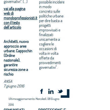
governativi”. (...)
possibile incidere
in modo
vai alla pagina
concreto sulle
web di
politiche urbane
mondoprofessionisti.it
per dire basta a
con il testo
progetti
dell'articolo
improvvisati e
finalizzati
unicamente a
Architetti, nuovo
cogliere le
approccio aree
occasioni di
urbane. Cappochin
volta in volta
(Ordine
offerte da
nazionale),
provvedimenti
garantire
governativi".
sicurezza zone a
rischio
ANSA
7 giugno 2016
Ultimo aggiornamento: Mercoledì, 08 Giugno
2016