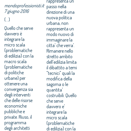
rappresenta un
mondoprofessionisti.it
passo nella
7 giugno 2016
direzione di una
nuova politica
(...)
urbana, non
Quello che serve
rappresenta un
davvero è
modo nuovo di
integrare la
immaginare la
micro scala
citta' che verra'.
(problematiche
Rimanere nello
di edilizia) con la
stretto ambito
macro scala
dell'edilizia limita
(problematiche
il dibattito a temi
di politiche
"tecnici" quali la
urbane) per
modifica della
ottenere una
sagoma o le
convergenza sia
quantita'
degli interventi
costruibili. Quello
che delle risorse
che serve
economiche
davvero e'
pubbliche e
integrare la
private. Riuso, il
micro scala
programma
(problematiche
degli architetti
di edilizia) con la