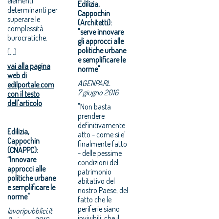
elementi
Edilizia,
determinanti per
Cappochin
superare le
(Architetti):
complessità
"serve innovare
burocratiche.
gli approcci alle
politiche urbane
(...)
e semplificare le
vai alla pagina
norme"
web di
AGENPARL
edilportale.com
7 giugno 2016
con il testo
dell'articolo
"Non basta
prendere
definitivamente
Edilizia,
atto - come si e'
Cappochin
finalmente fatto
(CNAPPC):
- delle pessime
“Innovare
condizioni del
approcci alle
patrimonio
politiche urbane
abitativo del
e semplificare le
nostro Paese; del
norme"
fatto che le
periferie siano
lavoripubblici.it
invivibili; che il