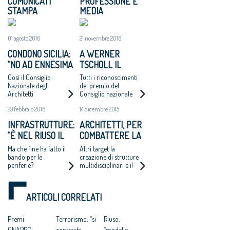
COMUNICATI
PROFESSIONE E
STAMPA
MEDIA
01 agosto 2016
21 novembre 2016
CONDONO SICILIA:
A WERNER
“NO AD ENNESIMA
TSCHOLL IL
VERGOGNA”
PREMIO
Così il Consiglio
Tutti i riconoscimenti
ARCHITETTO
Nazionale degli
del premio del
Architetti
Consiglio nazionale
ITALIANO 2016
Pianificatori,
architetti. A Mirko
DEL CNA,
23 febbraio 2016
14 dicembre 2015
Paesaggisti e
Franzoso il premio
OMAGGIO AL
Conservatori sulla
"Giovane talento"
INFRASTRUTTURE:
ARCHITETTI, PER
ipotesi di sanatoria
DESIGN PULITO
“È NEL RIUSO IL
COMBATTERE LA
per gli abusi edilizi
ED ELEGANTE
commessi entro 150
FUTURO DELLE
CRISI PUNTANO A
Ma che fine ha fatto il
Altri target la
«MADE IN BOZEN»
metri dalla costa
INCOMPIUTE”
CRESCERE FUORI
bando per le
creazione di strutture
periferie?
multidisciplinari e il
DALL'EUROPA
focus su progetti
legati alla sostenibilità,
rigenerazione di aree
ARTICOLI CORRELATI
dismesse o il riuso di
edifici
Premi
Terrorismo: “si
Riuso:
CNAPPC:
contrasta
“modello