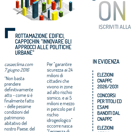
ROTTAMAZIONE EDIFICI,
CAPPOCHIN: “INNOVARE GLI
APPROCCI ALLE POLITICHE
URBANE”
IN EVIDENZA
casaeclima.com
Per "garantire
7 giugno 2016
sicurezza ai 24
ELEZIONI
milioni di
“Non basta
CNAPPC
cittadini che
prendere
vivono in zone
2026/2031
definitivamente
ad alto rischio
atto - come si è
CONCORSI
sismico, e ai 5
finalmente fatto
PER TITOLI ED
milioni e mezzo
- delle pessime
ESAMI
in pericolo per il
condizioni del
BANDITI DAL
rischio
patrimonio
CNAPPC
idrogeologico"
abitativo del
occorre nasca
ELEZIONI
nostro Paese; del
"l'esigenza di