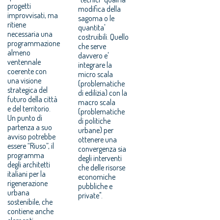
progetti
modifica della
improvvisati, ma
sagoma o le
ritiene
quantita'
necessaria una
costruibili. Quello
programmazione
che serve
almeno
davvero e'
ventennale
integrare la
coerente con
micro scala
una visione
(problematiche
strategica del
di edilizia) con la
futuro della città
macro scala
e del territorio.
(problematiche
Un punto di
di politiche
partenza a suo
urbane) per
avviso potrebbe
ottenere una
essere “Riuso”, il
convergenza sia
programma
degli interventi
degli architetti
che delle risorse
italiani per la
economiche
rigenerazione
pubbliche e
urbana
private".
sostenibile, che
contiene anche