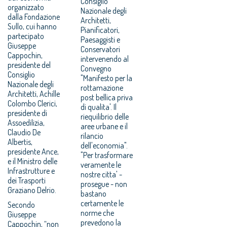
Consiglio
organizzato
Nazionale degli
dalla Fondazione
Architetti,
Sullo, cui hanno
Pianificatori,
partecipato
Paesaggisti e
Giuseppe
Conservatori
Cappochin,
intervenendo al
presidente del
Convegno
Consiglio
"Manifesto per la
Nazionale degli
rottamazione
Architetti, Achille
post bellica priva
Colombo Clerici,
di qualita'. Il
presidente di
riequilibrio delle
Assoedilizia,
aree urbane e il
Claudio De
rilancio
Albertis,
dell'economia".
presidente Ance,
"Per trasformare
e il Ministro delle
veramente le
Infrastrutture e
nostre citta' -
dei Trasporti
prosegue - non
Graziano Delrio.
bastano
certamente le
Secondo
norme che
Giuseppe
prevedono la
Cappochin, “non