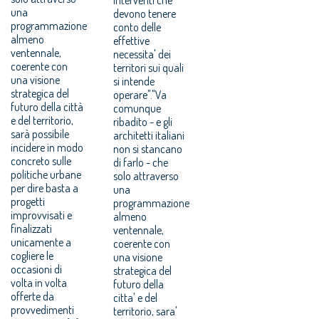
una
devono tenere
programmazione
conto delle
almeno
effettive
ventennale,
necessita' dei
coerente con
territori sui quali
una visione
si intende
strategica del
operare"."Va
futuro della città
comunque
e del territorio,
ribadito - e gli
sarà possibile
architetti italiani
incidere in modo
non si stancano
concreto sulle
di farlo - che
politiche urbane
solo attraverso
per dire basta a
una
progetti
programmazione
improvvisati e
almeno
finalizzati
ventennale,
unicamente a
coerente con
cogliere le
una visione
occasioni di
strategica del
volta in volta
futuro della
offerte da
citta' e del
provvedimenti
territorio, sara'