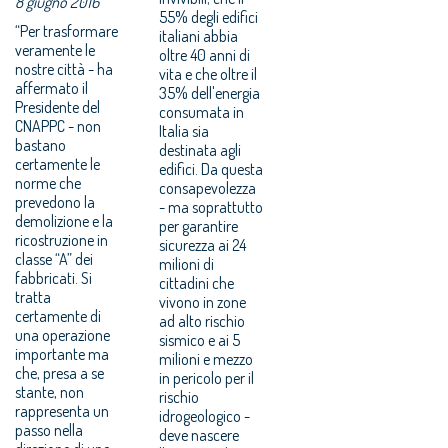
8 giugno 2016
55% degli edifici
“Per trasformare
italiani abbia
veramente le
oltre 40 anni di
nostre città - ha
vita e che oltre il
affermato il
35% dell'energia
Presidente del
consumata in
CNAPPC - non
Italia sia
bastano
destinata agli
certamente le
edifici. Da questa
norme che
consapevolezza
prevedono la
- ma soprattutto
demolizione e la
per garantire
ricostruzione in
sicurezza ai 24
classe “A” dei
milioni di
fabbricati. Si
cittadini che
tratta
vivono in zone
certamente di
ad alto rischio
una operazione
sismico e ai 5
importante ma
milioni e mezzo
che, presa a se
in pericolo per il
stante, non
rischio
rappresenta un
idrogeologico -
passo nella
deve nascere