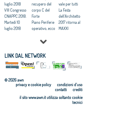
luglio 2018
recupero del
scadenza il 22
vale per tutti
VIII Congresso
corpo C del
settembre per
La Festa
CNAPPC 2018.
Forte
il “Premio
dell'Architetto
Martedì 10
Piano Periferie
RI.U.SO.04”
2017 ritorna al
luglio 2018
operativo, ecco
MAXXI
VIII Congresso
tutti i progetti
Professioni:
CNAPPC 2018.
finanziati
architetti, il 30
Lunedì 9 luglio
Commissione
Focus su
2018
periferie,
'Internazionali
LINK DAL NETWORK
VIII Congresso
Minniti:
zzazione e
CNAPPC 2018.
«Proposte da
innovazione
Domenica 8
condividere:
culturale'
luglio 2018
politiche
Festa
© 2026 awn
VIII Congresso
integrate per le
dell’Architetto
privacy e cookie policy
condizioni d'uso
CNAPPC 2018.
città»
2017 - Una
contatti
crediti
Venerdì 6
Equo
legge per
il sito www.awn.it utilizza soltanto cookie
luglio 2018
compenso,
l’architettura
tecnici
VIII Congresso
parametri
Rappresentanz
CNAPPC 2018.
vincolanti
a, avanti in
Gercoledì 5
Servizi senza
ordine sparso
luglio 2018
compenso, il
Professionisti,