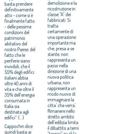
demolizione e la
basta prendere
ricostruzione in
definitivamente
classe "A" dei
atto - come si è
fabbricati. Si
finalmente fatto
tratta
- delle pessime
certamente di
condizioni del
una operazione
patrimonio
importante ma
abitativo del
che, presa a se
nostro Paese; del
stante, non
fatto che le
rappresenta un
periferie siano
passo nella
invivibili; che il
direzione di una
55% degli edifici
nuova politica
italiani abbia
urbana, non
oltre 40 anni di
rappresenta un
vita e che oltre il
modo nuovo di
35% dell’energia
immaginare la
consumata in
citta' che verra'.
Italia sia
Rimanere nello
destinata agli
stretto ambito
edifici”. (...)
dell'edilizia limita
Cappochin dice
il dibattito a temi
quindi basta ai
"tecnici" quali la