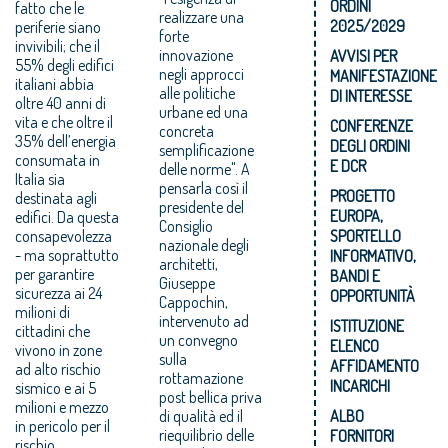
ORDINI
fatto che le
realizzare una
2025/2029
periferie siano
forte
invivibili; che il
innovazione
AVVISI PER
55% degli edifici
negli approcci
MANIFESTAZIONE
italiani abbia
alle politiche
DI INTERESSE
oltre 40 anni di
urbane ed una
vita e che oltre il
CONFERENZE
concreta
35% dell’energia
DEGLI ORDINI
semplificazione
consumata in
E DCR
delle norme". A
Italia sia
pensarla così il
PROGETTO
destinata agli
presidente del
EUROPA,
edifici. Da questa
Consiglio
consapevolezza
SPORTELLO
nazionale degli
- ma soprattutto
INFORMATIVO,
architetti,
per garantire
BANDI E
Giuseppe
sicurezza ai 24
OPPORTUNITÀ
Cappochin,
milioni di
intervenuto ad
ISTITUZIONE
cittadini che
un convegno
ELENCO
vivono in zone
sulla
AFFIDAMENTO
ad alto rischio
rottamazione
INCARICHI
sismico e ai 5
post bellica priva
milioni e mezzo
di qualità ed il
ALBO
in pericolo per il
riequilibrio delle
FORNITORI
rischio