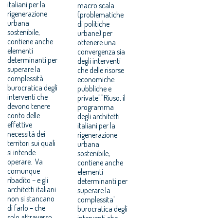
italiani per la
macro scala
rigenerazione
(problematiche
urbana
di politiche
sostenibile,
urbane) per
contiene anche
ottenere una
elementi
convergenza sia
determinanti per
degli interventi
superare la
che delle risorse
complessità
economiche
burocratica degli
pubbliche e
interventi che
private"."Riuso, il
devono tenere
programma
conto delle
degli architetti
effettive
italiani per la
necessità dei
rigenerazione
territori sui quali
urbana
si intende
sostenibile,
operare. Va
contiene anche
comunque
elementi
ribadito – e gli
determinanti per
architetti italiani
superare la
non si stancano
complessita'
di farlo – che
burocratica degli
solo attraverso
interventi che