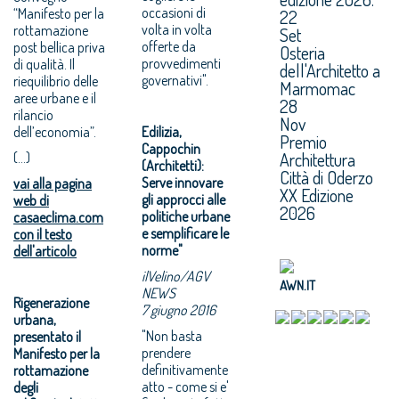
occasioni di
“Manifesto per la
22
volta in volta
rottamazione
Set
offerte da
post bellica priva
Osteria
provvedimenti
di qualità. Il
dell'Architetto a
governativi".
riequilibrio delle
Marmomac
aree urbane e il
28
rilancio
Nov
dell’economia”.
Edilizia,
Premio
Cappochin
Architettura
(...)
(Architetti):
Città di Oderzo
Serve innovare
vai alla pagina
XX Edizione
gli approcci alle
web di
2026
politiche urbane
casaeclima.com
e semplificare le
con il testo
norme"
dell'articolo
ilVelino/AGV
AWN.IT
NEWS
Rigenerazione
7 giugno 2016
urbana,
"Non basta
presentato il
prendere
Manifesto per la
definitivamente
rottamazione
atto - come si e'
degli