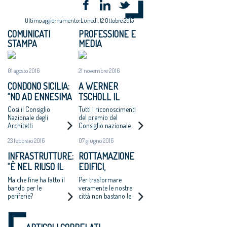
Ultimo aggiornamento: Lunedì, 12 Ottobre 2015
COMUNICATI
PROFESSIONE E
STAMPA
MEDIA
01 agosto 2016
21 novembre 2016
CONDONO SICILIA:
A WERNER
“NO AD ENNESIMA
TSCHOLL IL
VERGOGNA”
PREMIO
Così il Consiglio
Tutti i riconoscimenti
ARCHITETTO
Nazionale degli
del premio del
Architetti
Consiglio nazionale
ITALIANO 2016
Pianificatori,
architetti. A Mirko
DEL CNA,
23 febbraio 2016
07 giugno 2016
Paesaggisti e
Franzoso il premio
OMAGGIO AL
Conservatori sulla
"Giovane talento"
INFRASTRUTTURE:
ROTTAMAZIONE
ipotesi di sanatoria
DESIGN PULITO
“È NEL RIUSO IL
EDIFICI,
per gli abusi edilizi
ED ELEGANTE
commessi entro 150
FUTURO DELLE
CAPPOCHIN:
Ma che fine ha fatto il
Per trasformare
«MADE IN BOZEN»
metri dalla costa
INCOMPIUTE”
“INNOVARE GLI
bando per le
veramente le nostre
periferie?
città non bastano le
APPROCCI ALLE
norme che
POLITICHE
prevedono la
URBANE”
demolizione e la