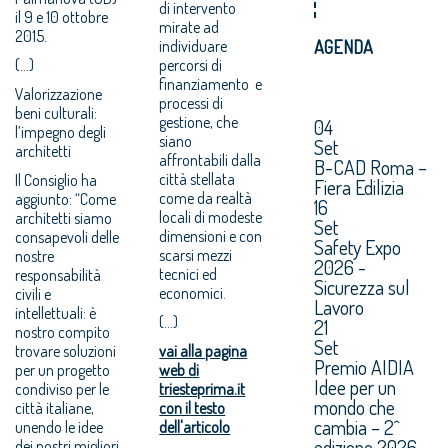
di intervento
il 9 e 10 ottobre
mirate ad
2015.
individuare
AGENDA
(...)
percorsi di
finanziamento e
Valorizzazione
processi di
beni culturali:
gestione, che
04
l’impegno degli
siano
Set
architetti
affrontabili dalla
B-CAD Roma –
città stellata
Il Consiglio ha
Fiera Edilizia
come da realtà
aggiunto: “Come
16
locali di modeste
architetti siamo
Set
dimensioni e con
consapevoli delle
Safety Expo
scarsi mezzi
nostre
2026 -
tecnici ed
responsabilità
Sicurezza sul
economici.
civili e
Lavoro
intellettuali: è
(...)
21
nostro compito
Set
trovare soluzioni
vai alla pagina
Premio AIDIA
per un progetto
web di
Idee per un
condiviso per le
triesteprima.it
mondo che
città italiane,
con il testo
cambia – 2^
unendo le idee
dell'articolo
edizione 2026.
dei nostri migliori