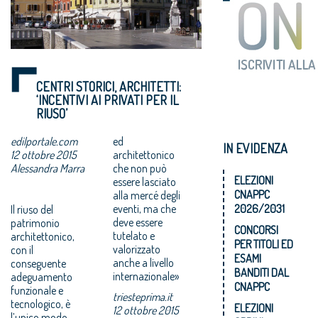
CENTRI STORICI, ARCHITETTI:
‘INCENTIVI AI PRIVATI PER IL
RIUSO’
edilportale.com
ed
IN EVIDENZA
12 ottobre 2015
architettonico
Alessandra Marra
che non può
ELEZIONI
essere lasciato
CNAPPC
alla mercé degli
eventi, ma che
2026/2031
Il riuso del
deve essere
patrimonio
CONCORSI
tutelato e
architettonico,
PER TITOLI ED
valorizzato
con il
ESAMI
anche a livello
conseguente
BANDITI DAL
internazionale»
adeguamento
CNAPPC
funzionale e
triesteprima.it
tecnologico, è
ELEZIONI
12 ottobre 2015
l’unico modo