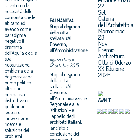
22
talenti con le
necessità delle
Set
comunità che le
Osteria
PALMANOVA -
abitano ed
dell'Architetto a
Stop al degrado
avendo come
Marmomac
della città
paradigma
28
stellata. «Al
negativo il
Nov
Governo,
dramma
Premio
all'Amministrazione
dell’Aquila e della
Architettura
sua
ilgazzettino.it
Città di Oderzo
ricostruzione,
12 ottobre 2015
XX Edizione
emblema della
2026
Stop al degrado
degenerazione –
della città
prima politica
stellata. «Al
oltre che
Governo,
normativa -
all'Amministrazione
distruttive di
AWN.IT
Regionale e alle
qualunque
istituzioni – è
ipotesi di
l'appello degli
innovazione,
architetti italiani,
ricerca e
lanciato a
soluzione dei
conclusione del
problemi”.
convegno di