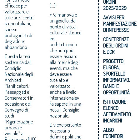
ORDINI
efficace per
(...)
2025/2029
valorizzare e
«Palmanova è
tutelare i centri
AVVISI PER
un gioiello, dal
storici italiani,
MANIFESTAZIONE
punto di vista
spesso
DI INTERESSE
culturale, storico
protagonisti di
ed
CONFERENZE
degrado e
architettonico
DEGLI ORDINI
abbandono.
che non può
E DCR
Questa la tesi
essere lasciato
PROGETTO
sostenuta dal
alla mercé degli
EUROPA,
Consiglio
eventi, ma che
SPORTELLO
Nazionale degli
deve essere
Architetti,
tutelato e
INFORMATIVO,
Pianificatori,
valorizzato
BANDI E
Paesaggisti e
anche a livello
OPPORTUNITÀ
Conservatori in
internazionale»
ISTITUZIONE
occasione del
fa sapere in una
ELENCO
Convegno di
nota il Consiglio
AFFIDAMENTO
studi
nazionale.
INCARICHI
“Rigenerazione
Diviene pertanto
urbana e
ALBO
necessario
vincolo” a
FORNITORI
definire politiche
Palmanova (UD)