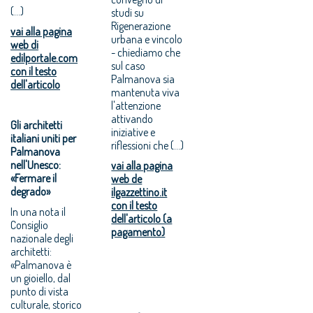
(...)
studi su
Rigenerazione
vai alla pagina
urbana e vincolo
web di
- chiediamo che
edilportale.com
sul caso
con il testo
Palmanova sia
dell'articolo
mantenuta viva
l'attenzione
attivando
Gli architetti
iniziative e
italiani uniti per
riflessioni che (…)
Palmanova
nell'Unesco:
vai alla pagina
«Fermare il
web de
degrado»
ilgazzettino.it
con il testo
In una nota il
dell'articolo (a
Consiglio
pagamento)
nazionale degli
architetti:
«Palmanova è
un gioiello, dal
punto di vista
culturale, storico