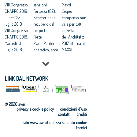
VIII Congresso
vincoli salvano
sanzioni
ecologisti» e
Maxxi
CNAPPC 2018.
questa città
Fortezza (BZ):
«palazzinari»
L’equo
Lunedì 25
Scherer per il
Saie 2015:
compenso non
luglio 2018
recupero del
scadenza il 22
vale per tutti
VIII Congresso
corpo C del
settembre per
La Festa
CNAPPC 2018.
Forte
il “Premio
dell'Architetto
Martedì 10
Piano Periferie
RI.U.SO.04”
2017 ritorna al
luglio 2018
operativo, ecco
MAXXI
VIII Congresso
tutti i progetti
Professioni:
CNAPPC 2018.
finanziati
architetti, il 30
Lunedì 9 luglio
Commissione
Focus su
2018
periferie,
'Internazionali
LINK DAL NETWORK
VIII Congresso
Minniti:
zzazione e
CNAPPC 2018.
«Proposte da
innovazione
Domenica 8
condividere:
culturale'
luglio 2018
politiche
Festa
© 2026 awn
VIII Congresso
integrate per le
dell’Architetto
privacy e cookie policy
condizioni d'uso
CNAPPC 2018.
città»
2017 - Una
contatti
crediti
Venerdì 6
Equo
legge per
il sito www.awn.it utilizza soltanto cookie
luglio 2018
compenso,
l’architettura
tecnici
VIII Congresso
parametri
Rappresentanz