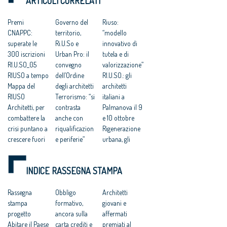
ARTICOLI CORRELATI
ricostruzione in classe
A dei fabbricati
Premi
Governo del
Riuso:
CNAPPC:
territorio,
“modello
superate le
Ri.U.So e
innovativo di
300 iscrizioni
Urban Pro: il
tutela e di
RI.U.SO_05
convegno
valorizzazione”
RIUSO a tempo
dell’Ordine
RI.U.SO.: gli
Mappa del
degli architetti
architetti
RIUSO
Terrorismo: “si
italiani a
Architetti, per
contrasta
Palmanova il 9
combattere la
anche con
e 10 ottobre
crisi puntano a
riqualificazion
Rigenerazione
crescere fuori
e periferie”
urbana, gli
dall'Europa
Riuso degli
architetti
immobili
italiani a
INDICE RASSEGNA STAMPA
pubblici
Palmanova il 9
Palmanova:
e 10 ottobre
Rassegna
“urgente
Obbligo
Svolte
Architetti
stampa
attivarsi contro
formativo,
culturali: la
giovani e
progetto
il suo degrado”
ancora sulla
strana alleanza
affermati
Abitare il Paese
Gli architetti: i
carta crediti e
fra «iper-
premiati al