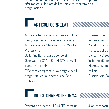
riferimento sullo stato dell’edilizia e del mercato della
progettazione
ARTICOLI CORRELATI
Architetti, fotografia dalla crisi: redditi più
Cresme: boom deg
bassi, pagamenti in ritardo, coworking
in crisi, ricavi 
Architetti: al via l’Osservatorio 2015 sulla
Appalti, timidi s
Professione
mercato delle o
Bollettino Bandi: gare e concorsi
Consumo di suol
Osservatorio CNAPPC-CRESME: al via il
incidono più degl
questionario 2015
Ristrutturazioni
Efficienza energetica, nuove regole per il
edilizia
progettista: entra in scena l'«edificio
Osservatorio Ba
ombra»
INDICE CNAPPC INFORMA
Prevenzione incendi, Il CNAPPC cerca un
Ambiente costru