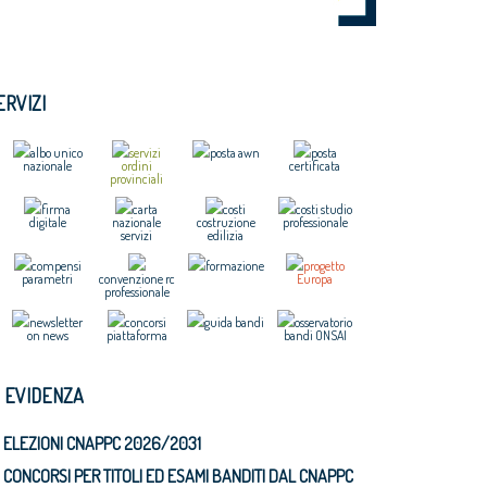
ERVIZI
albo unico
servizi
posta awn
posta
nazionale
ordini
certificata
provinciali
firma
carta
costi
costi studio
digitale
nazionale
costruzione
professionale
servizi
edilizia
compensi
formazione
progetto
parametri
convenzione rc
Europa
professionale
newsletter
concorsi
guida bandi
osservatorio
on news
piattaforma
bandi ONSAI
N EVIDENZA
ELEZIONI CNAPPC 2026/2031
CONCORSI PER TITOLI ED ESAMI BANDITI DAL CNAPPC