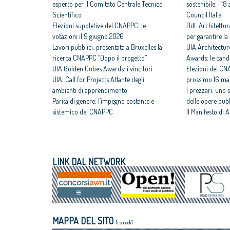
esperto per il Comitato Centrale Tecnico
sostenibile: i 1
Scientifico
Council Italia
Elezioni suppletive del CNAPPC: le
DdL Architettur
votazioni il 9 giugno 2026
per garantire la 
Lavori pubblici: presentata a Bruxelles la
UIA Architectur
ricerca CNAPPC “Dopo il progetto”
Awards: le cand
UIA Golden Cubes Awards: i vincitori
Elezioni del CNA
UIA: Call for Projects Atlante degli
prossimo 16 ma
ambienti di apprendimento
I prezzari: uno 
Parità di genere: l’impegno costante e
delle opere pub
sistemico del CNAPPC
Il Manifesto di A
CNAPPC e PPAN Academy – Futureproof
fondamentale de
Cities: siglato Memorandum
CNAPPC nel 20
Progetto Think Tank: 2 FAD asincroni per
Sisma, dissesto 
la formazione
tempo di agire
LINK DAL NETWORK
Giornata della Libera Professione:
Abitare il Paese
l’intervento del CNAPPC
il focus dell’ott
Concorsi di progettazione: concluso il
Premio Raffele 
corso per Coordinatori di Concorsi di
politiche a favo
progettazione promosso dal CNAPPC
Esteri: continua
MAPPA DEL SITO
italiani nel CAE,
[espandi]