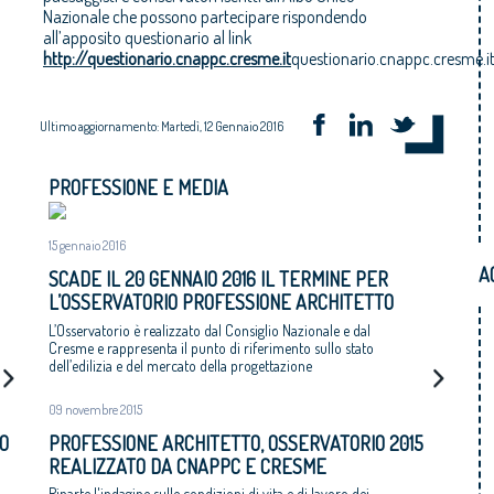
Nazionale che possono partecipare rispondendo
all’apposito questionario al link
http://questionario.cnappc.cresme.it
questionario.cnappc.cresme.i
Ultimo aggiornamento: Martedì, 12 Gennaio 2016
PROFESSIONE E MEDIA
15 gennaio 2016
A
SCADE IL 20 GENNAIO 2016 IL TERMINE PER
L’OSSERVATORIO PROFESSIONE ARCHITETTO
L’Osservatorio è realizzato dal Consiglio Nazionale e dal
Cresme e rappresenta il punto di riferimento sullo stato
dell’edilizia e del mercato della progettazione
09 novembre 2015
O
PROFESSIONE ARCHITETTO, OSSERVATORIO 2015
REALIZZATO DA CNAPPC E CRESME
Riparte l'indagine sulle condizioni di vita e di lavoro dei