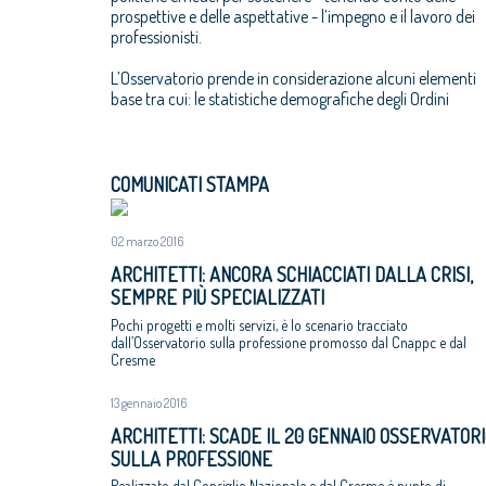
prospettive e delle aspettative - l’impegno e il lavoro dei
professionisti.
L’Osservatorio prende in considerazione alcuni elementi
base tra cui: le statistiche demografiche degli Ordini
COMUNICATI STAMPA
02 marzo 2016
ARCHITETTI: ANCORA SCHIACCIATI DALLA CRISI,
SEMPRE PIÙ SPECIALIZZATI
Pochi progetti e molti servizi, è lo scenario tracciato
dall’Osservatorio sulla professione promosso dal Cnappc e dal
Cresme
13 gennaio 2016
ARCHITETTI: SCADE IL 20 GENNAIO OSSERVATORI
SULLA PROFESSIONE
Realizzato dal Consiglio Nazionale e dal Cresme è punto di