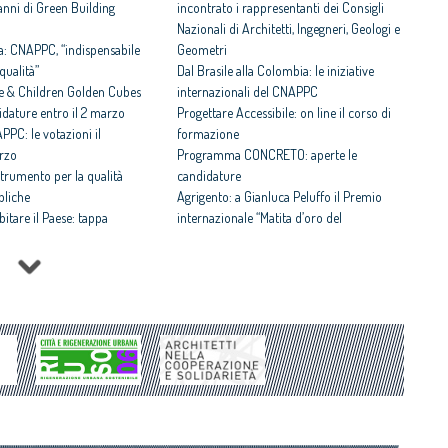
8 anni di Green Building
incontrato i rappresentanti dei Consigli
Nazionali di Architetti, Ingegneri, Geologi e
a: CNAPPC, “indispensabile
Geometri
qualità”
Dal Brasile alla Colombia: le iniziative
e & Children Golden Cubes
internazionali del CNAPPC
idature entro il 2 marzo
Progettare Accessibile: on line il corso di
PPC: le votazioni il
formazione
rzo
Programma CONCRETO: aperte le
strumento per la qualità
candidature
bliche
Agrigento: a Gianluca Peluffo il Premio
bitare il Paese: tappa
internazionale “Matita d’oro del
l Progetto ideato dal
Mediterraneo”
18
Concorsi di progettazione: al via il corso di
idrogeologico, calamità: è
formazione per Coordinatori
Architecture’s Value to Society: il CNAPPC
. La cultura della domanda:
alla Conferenza internazionale organizzata
ava edizione
dall’Ordine degli Architetti del Portogallo e
Sirica 2025: il CNAPPC e le
dal CAE
re dei giovani professionisti
Abitare il Paese: al via l’VIII edizione
 l’impegno degli Architetti
Festa dell’Architetto 2025: alcune
 il Consiglio degli Architetti
anticipazioni