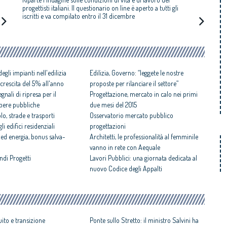
progettisti italiani. Il questionario on line è aperto a tutti gli
iscritti e va compilato entro il 31 dicembre
li impianti nell'edilizia
Edilizia, Governo: “leggete le nostre
in crescita del 5% all'anno
proposte per rilanciare il settore”
egnali di ripresa per il
Progettazione, mercato in calo nei primi
pere pubbliche
due mesi del 2015
o, strade e trasporti
Osservatorio mercato pubblico
i edifici residenziali
progettazioni
 ed energia, bonus salva-
Architetti, le professionalità al femminile
vanno in rete con Aequale
ndi Progetti
Lavori Pubblici: una giornata dedicata al
nuovo Codice degli Appalti
ito e transizione
Ponte sullo Stretto: il ministro Salvini ha