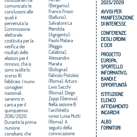
2025/2029
(Bergamo);
comunicato le
Franco Frison
conclusioni alle
AVVISI PER
(Belluno);
quali è
MANIFESTAZIONE
Salvatore La
pervenuta la
DI INTERESSE
Mendola
Commissione
CONFERENZE
(Agrigento);
elettorale
DEGLI ORDINI
Paolo Malara
costituita per la
E DCR
(Reggio
verifica dei
Calabria);;
risultati delle
PROGETTO
Alessandro
elezioni per il
EUROPA,
Marata
rinnovo, che si
SPORTELLO
(Bologna);
sono svolte lo
INFORMATIVO,
Fabrizio Pistolesi
scorso 16
BANDI E
(Roma); Arturo
febbraio. I nuovi
OPPORTUNITÀ
Livio Sacchi
consiglieri
(Roma); Diego
nazionali
ISTITUZIONE
Zoppi (Genova).
saranno in
ELENCO
Nella sezione B
carica per il
AFFIDAMENTO
l'architetto
quinquennio
INCARICHI
iunior Luisa Mutti
2016/2020 .
(Roma). A
ALBO
Durante la prima
seguito della
riunione
FORNITORI
convocazione
consiliare, che