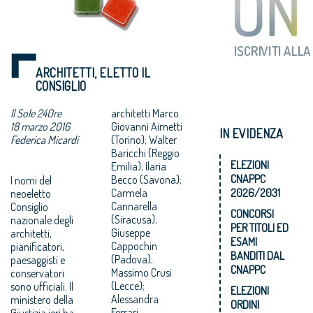
ARCHITETTI, ELETTO IL
CONSIGLIO
Il Sole 24Ore
architetti Marco
18 marzo 2016
Giovanni Aimetti
IN EVIDENZA
Federica Micardi
(Torino); Walter
Baricchi (Reggio
ELEZIONI
Emilia); Ilaria
CNAPPC
Becco (Savona);
I nomi del
Carmela
2026/2031
neoeletto
Cannarella
Consiglio
CONCORSI
(Siracusa);
nazionale degli
PER TITOLI ED
Giuseppe
architetti,
ESAMI
Cappochin
pianificatori,
BANDITI DAL
(Padova);
paesaggisti e
CNAPPC
Massimo Crusi
conservatori
(Lecce);
sono ufficiali. Il
ELEZIONI
Alessandra
ministero della
ORDINI
Ferrari
Giustizia ieri ha