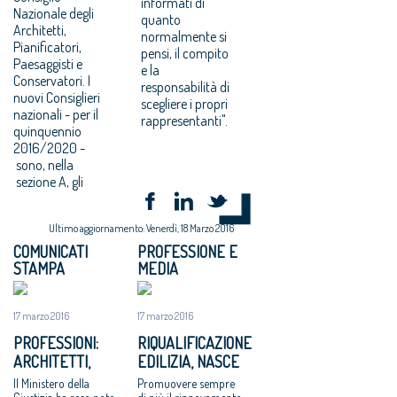
informati di
Nazionale degli
quanto
Architetti,
normalmente si
Pianificatori,
pensi, il compito
Paesaggisti e
e la
Conservatori. I
responsabilità di
nuovi Consiglieri
scegliere i propri
nazionali - per il
rappresentanti".
quinquennio
2016/2020 -
sono, nella
sezione A, gli
Ultimo aggiornamento: Venerdì, 18 Marzo 2016
COMUNICATI
PROFESSIONE E
STAMPA
MEDIA
17 marzo 2016
17 marzo 2016
PROFESSIONI:
RIQUALIFICAZIONE
ARCHITETTI,
EDILIZIA, NASCE
ELETTO IL NUOVO
E-LAB, PROMOSSO
Il Ministero della
Promuovere sempre