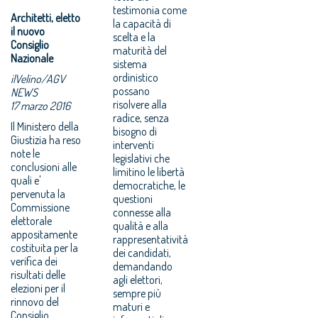
testimonia come
Architetti, eletto
la capacità di
il nuovo
scelta e la
Consiglio
maturità del
Nazionale
sistema
ordinistico
ilVelino/AGV
possano
NEWS
risolvere alla
17 marzo 2016
radice, senza
Il Ministero della
bisogno di
Giustizia ha reso
interventi
note le
legislativi che
conclusioni alle
limitino le libertà
quali e'
democratiche, le
pervenuta la
questioni
Commissione
connesse alla
elettorale
qualità e alla
appositamente
rappresentatività
costituita per la
dei candidati,
verifica dei
demandando
risultati delle
agli elettori,
elezioni per il
sempre più
rinnovo del
maturi e
Consiglio