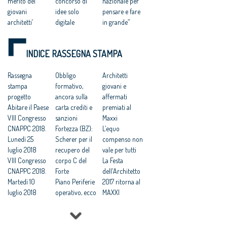
merito dei
concorso di
nazionale per
giovani
idee solo
pensare e fare
architetti’
digitale
in grande”
Riuso e Sport,
Semplificazion
Gli architetti
Coni:
i, alt in
italiani
INDICE RASSEGNA STAMPA
“valorizzare il
Lombardia sul
promuovono il
merito dei
regolamento
nuovo Codice
giovani
Rassegna
unico
Obbligo
degli appalti
Architetti
progettisti”
stampa
Stefano Boeri:
formativo,
«Attuare in
giovani e
Regolamento
progetto
‘in Italia troppi
ancora sulla
fretta gli
affermati
edilizio unico,
Abitare il Paese
architetti
carta crediti e
incentivi ai
premiati al
Freyrie: «Una
VIII Congresso
rispetto alla
sanzioni
recuperi
Maxxi
vittoria degli
CNAPPC 2018.
domanda’
Fortezza (BZ):
edilizi»
L’equo
architetti»
Lunedì 25
Scherer per il
compenso non
Efficienza
luglio 2018
recupero del
vale per tutti
energetica,
VIII Congresso
corpo C del
La Festa
accordo Cna-
CNAPPC 2018.
Forte
dell'Architetto
Enel per la
Martedì 10
Piano Periferie
2017 ritorna al
formazione
luglio 2018
operativo, ecco
MAXXI
gratis agli
VIII Congresso
tutti i progetti
Professioni:
architetti
CNAPPC 2018.
finanziati
architetti, il 30
Lunedì 9 luglio
Commissione
Focus su