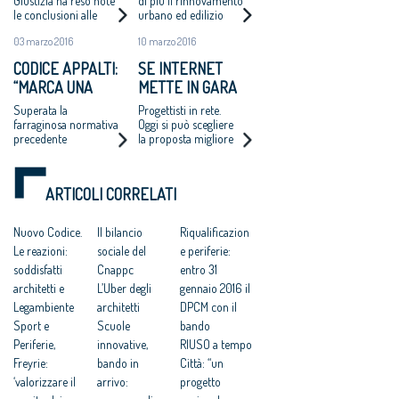
CONSIGLIO
DA ARCHITETTI E
Giustizia ha reso note
di più il rinnovamento
le conclusioni alle
urbano ed edilizio
NAZIONALE
LEGAMBIENTE
quali è pervenuta la
riducendo i consumi
03 marzo 2016
10 marzo 2016
Commissione
energetici e limitando
elettorale
il consumo di suolo
CODICE APPALTI:
SE INTERNET
appositamente
“MARCA UNA
METTE IN GARA
costituita per la
verifica dei risultati
SIGNIFICATIVA
GLI ARCHITETTI
Superata la
Progettisti in rete.
delle elezioni per il
DISCONTINUITÀ”
farraginosa normativa
Oggi si può scegliere
rinnovo del Cnappc
precedente
la proposta migliore
per ristrutturare un
immobile. Boom di
clienti e polemiche
ARTICOLI CORRELATI
nell’era dei
marketplace
Nuovo Codice.
Il bilancio
Riqualificazion
Le reazioni:
sociale del
e periferie:
soddisfatti
Cnappc
entro 31
architetti e
L’Uber degli
gennaio 2016 il
Legambiente
architetti
DPCM con il
Sport e
Scuole
bando
Periferie,
innovative,
RIUSO a tempo
Freyrie:
bando in
Città: “un
‘valorizzare il
arrivo:
progetto