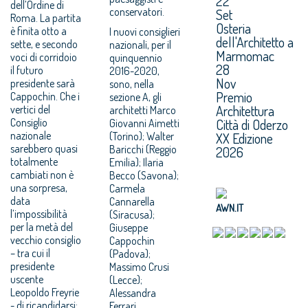
22
dell’Ordine di
conservatori.
Set
Roma. La partita
Osteria
è finita otto a
I nuovi consiglieri
dell'Architetto a
sette, e secondo
nazionali, per il
Marmomac
voci di corridoio
quinquennio
28
il futuro
2016-2020,
Nov
presidente sarà
sono, nella
Premio
Cappochin. Che i
sezione A, gli
Architettura
vertici del
architetti Marco
Consiglio
Città di Oderzo
Giovanni Aimetti
nazionale
(Torino); Walter
XX Edizione
sarebbero quasi
Baricchi (Reggio
2026
totalmente
Emilia); Ilaria
cambiati non è
Becco (Savona);
una sorpresa,
Carmela
data
Cannarella
AWN.IT
l’impossibilità
(Siracusa);
per la metà del
Giuseppe
vecchio consiglio
Cappochin
– tra cui il
(Padova);
presidente
Massimo Crusi
uscente
(Lecce);
Leopoldo Freyrie
Alessandra
- di ricandidarsi;
Ferrari