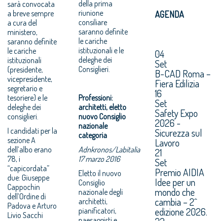
della prima
sarà convocata
riunione
a breve sempre
AGENDA
consiliare
a cura del
saranno definite
ministero,
le cariche
saranno definite
istituzionali e le
le cariche
04
deleghe dei
istituzionali
Set
Consiglieri.
(presidente,
B-CAD Roma –
vicepresidente,
Fiera Edilizia
segretario e
16
tesoriere) e le
Professioni:
Set
deleghe dei
architetti, eletto
Safety Expo
consiglieri.
nuovo Consiglio
2026 -
nazionale
I candidati per la
Sicurezza sul
categoria
sezione A
Lavoro
dell’albo erano
Adnkronos/Labitalia
21
78, i
17 marzo 2016
Set
“capicordata”
Premio AIDIA
Eletto il nuovo
due: Giuseppe
Idee per un
Consiglio
Cappochin
mondo che
nazionale degli
dell’Ordine di
cambia – 2^
architetti,
Padova e Arturo
edizione 2026.
pianificatori,
Livio Sacchi
paesaggisti e