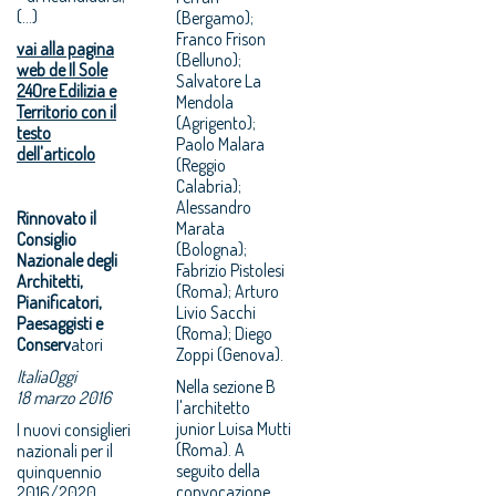
(...)
(Bergamo);
Franco Frison
vai alla pagina
(Belluno);
web de Il Sole
Salvatore La
24Ore Edilizia e
Mendola
Territorio con il
(Agrigento);
testo
Paolo Malara
dell'articolo
(Reggio
Calabria);
Alessandro
Rinnovato il
Marata
Consiglio
(Bologna);
Nazionale degli
Fabrizio Pistolesi
Architetti,
(Roma); Arturo
Pianificatori,
Livio Sacchi
Paesaggisti e
(Roma); Diego
Conserv
atori
Zoppi (Genova).
ItaliaOggi
Nella sezione B
18 marzo 2016
l'architetto
junior Luisa Mutti
I nuovi consiglieri
(Roma). A
nazionali per il
seguito della
quinquennio
convocazione
2016/2020