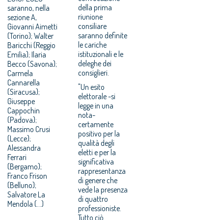
della prima
saranno, nella
riunione
sezione A,
consiliare
Giovanni Aimetti
saranno definite
(Torino); Walter
le cariche
Baricchi (Reggio
istituzionali e le
Emilia); Ilaria
deleghe dei
Becco (Savona);
consiglieri.
Carmela
Cannarella
"Un esito
(Siracusa);
elettorale -si
Giuseppe
legge in una
Cappochin
nota-
(Padova);
certamente
Massimo Crusi
positivo per la
(Lecce);
qualità degli
Alessandra
eletti e per la
Ferrari
significativa
(Bergamo);
rappresentanza
Franco Frison
di genere che
(Belluno);
vede la presenza
Salvatore La
di quattro
Mendola (…)
professioniste.
Tutto ciò