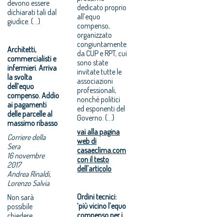
devono essere
dedicato proprio
dichiarati tali dal
all’equo
giudice. (…)
compenso,
organizzato
congiuntamente
Architetti,
da CUP e RPT, cui
commercialisti e
sono state
infermieri. Arriva
invitate tutte le
la svolta
associazioni
dell’equo
professionali,
compenso. Addio
nonché politici
ai pagamenti
ed esponenti del
delle parcelle al
Governo. (...)
massimo ribasso
vai alla pagina
Corriere della
web di
Sera
casaeclima.com
16 novembre
con il testo
2017
dell'articolo
Andrea Rinaldi,
Lorenzo Salvia
Ordini tecnici:
Non sarà
‘più vicino l’equo
possibile
compenso per i
chiedere