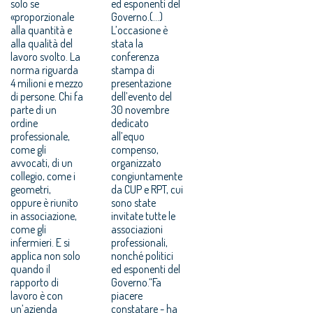
solo se
ed esponenti del
«proporzionale
Governo.(...)
alla quantità e
L’occasione è
alla qualità del
stata la
lavoro svolto. La
conferenza
norma riguarda
stampa di
4 milioni e mezzo
presentazione
di persone. Chi fa
dell’evento del
parte di un
30 novembre
ordine
dedicato
professionale,
all’equo
come gli
compenso,
avvocati, di un
organizzato
collegio, come i
congiuntamente
geometri,
da CUP e RPT, cui
oppure è riunito
sono state
in associazione,
invitate tutte le
come gli
associazioni
infermieri. E si
professionali,
applica non solo
nonché politici
quando il
ed esponenti del
rapporto di
Governo.“Fa
lavoro è con
piacere
un’azienda
constatare - ha