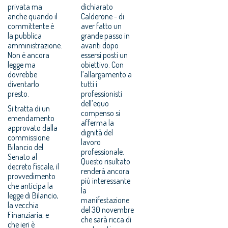
privata ma
dichiarato
anche quando il
Calderone - di
committente è
aver fatto un
la pubblica
grande passo in
amministrazione.
avanti dopo
Non è ancora
essersi posti un
legge ma
obiettivo. Con
dovrebbe
l’allargamento a
diventarlo
tutti i
presto.
professionisti
dell’equo
Si tratta di un
compenso si
emendamento
afferma la
approvato dalla
dignità del
commissione
lavoro
Bilancio del
professionale.
Senato al
Questo risultato
decreto fiscale, il
renderà ancora
provvedimento
più interessante
che anticipa la
la
legge di Bilancio,
manifestazione
la vecchia
del 30 novembre
Finanziaria, e
che sarà ricca di
che ieri è