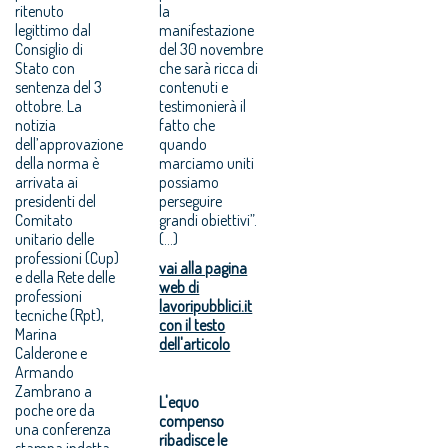
ritenuto
la
legittimo dal
manifestazione
Consiglio di
del 30 novembre
Stato con
che sarà ricca di
sentenza del 3
contenuti e
ottobre. La
testimonierà il
notizia
fatto che
dell’approvazione
quando
della norma è
marciamo uniti
arrivata ai
possiamo
presidenti del
perseguire
Comitato
grandi obiettivi”.
unitario delle
(...)
professioni (Cup)
vai alla pagina
e della Rete delle
web di
professioni
lavoripubblici.it
tecniche (Rpt),
con il testo
Marina
dell'articolo
Calderone e
Armando
Zambrano a
L'equo
poche ore da
compenso
una conferenza
ribadisce le
stampa indetta