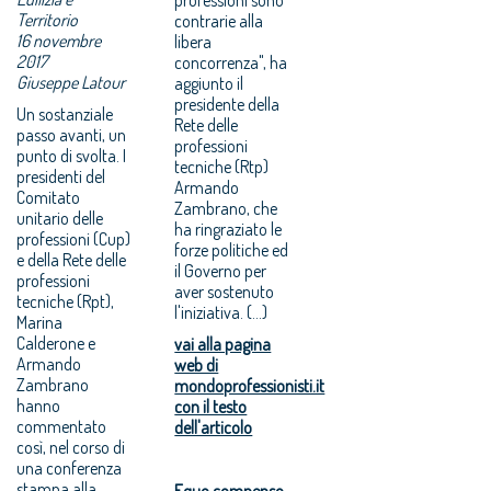
Territorio
contrarie alla
16 novembre
libera
2017
concorrenza", ha
Giuseppe Latour
aggiunto il
presidente della
Un sostanziale
Rete delle
passo avanti, un
professioni
punto di svolta. I
tecniche (Rtp)
presidenti del
Armando
Comitato
Zambrano, che
unitario delle
ha ringraziato le
professioni (Cup)
forze politiche ed
e della Rete delle
il Governo per
professioni
aver sostenuto
tecniche (Rpt),
l'iniziativa. (...)
Marina
Calderone e
vai alla pagina
Armando
web di
Zambrano
mondoprofessionisti.it
hanno
con il testo
commentato
dell'articolo
così, nel corso di
una conferenza
stampa alla
Equo compenso