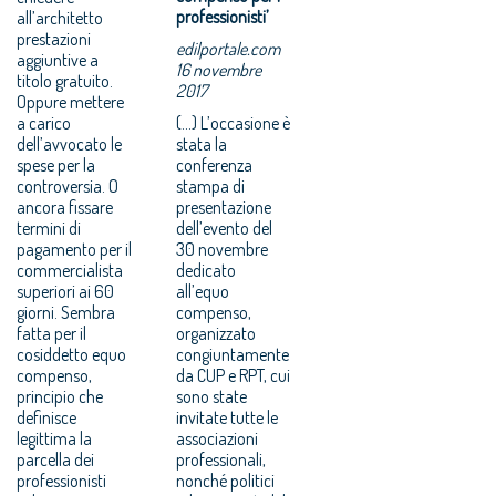
professionisti’
all’architetto
prestazioni
edilportale.com
aggiuntive a
16 novembre
titolo gratuito.
2017
Oppure mettere
a carico
(...) L’occasione è
dell’avvocato le
stata la
spese per la
conferenza
controversia. O
stampa di
ancora fissare
presentazione
termini di
dell’evento del
pagamento per il
30 novembre
commercialista
dedicato
superiori ai 60
all’equo
giorni. Sembra
compenso,
fatta per il
organizzato
cosiddetto equo
congiuntamente
compenso,
da CUP e RPT, cui
principio che
sono state
definisce
invitate tutte le
legittima la
associazioni
parcella dei
professionali,
professionisti
nonché politici