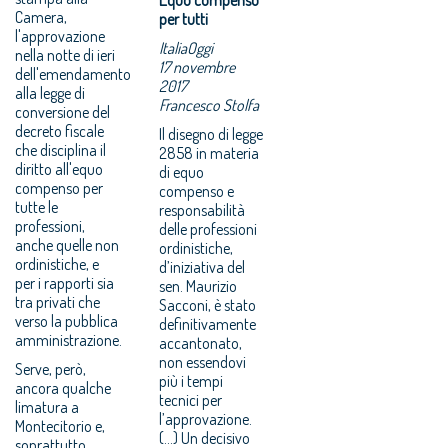
Camera,
per tutti
l'approvazione
ItaliaOggi
nella notte di ieri
17 novembre
dell'emendamento
2017
alla legge di
Francesco Stolfa
conversione del
decreto fiscale
Il disegno di legge
che disciplina il
2858 in materia
diritto all'equo
di equo
compenso per
compenso e
tutte le
responsabilità
professioni,
delle professioni
anche quelle non
ordinistiche,
ordinistiche, e
d’iniziativa del
per i rapporti sia
sen. Maurizio
tra privati che
Sacconi, è stato
verso la pubblica
definitivamente
amministrazione.
accantonato,
non essendovi
Serve, però,
più i tempi
ancora qualche
tecnici per
limatura a
l’approvazione.
Montecitorio e,
(...) Un decisivo
soprattutto,