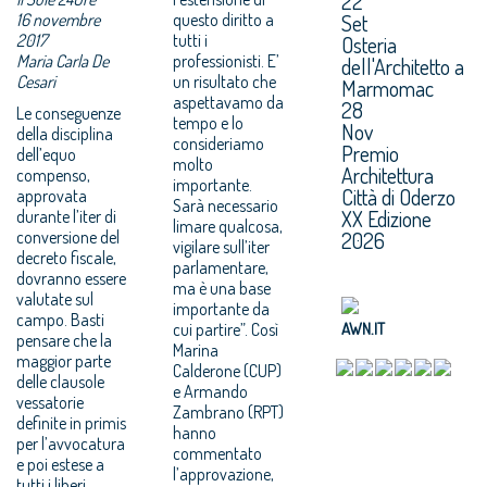
22
16 novembre
questo diritto a
Set
2017
tutti i
Osteria
Maria Carla De
professionisti. E’
dell'Architetto a
Cesari
un risultato che
Marmomac
aspettavamo da
28
Le conseguenze
tempo e lo
Nov
della disciplina
consideriamo
Premio
dell’equo
molto
Architettura
compenso,
importante.
Città di Oderzo
approvata
Sarà necessario
XX Edizione
durante l’iter di
limare qualcosa,
conversione del
2026
vigilare sull’iter
decreto fiscale,
parlamentare,
dovranno essere
ma è una base
valutate sul
importante da
campo. Basti
cui partire”. Così
AWN.IT
pensare che la
Marina
maggior parte
Calderone (CUP)
delle clausole
e Armando
vessatorie
Zambrano (RPT)
definite in primis
hanno
per l’avvocatura
commentato
e poi estese a
l’approvazione,
tutti i liberi