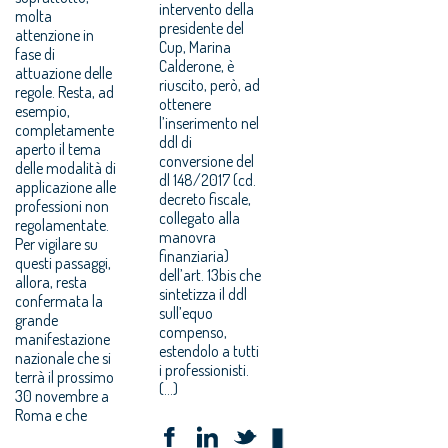
intervento della
molta
presidente del
attenzione in
Cup, Marina
fase di
Calderone, è
attuazione delle
riuscito, però, ad
regole. Resta, ad
ottenere
esempio,
l’inserimento nel
completamente
ddl di
aperto il tema
conversione del
delle modalità di
dl 148/2017 (cd.
applicazione alle
decreto fiscale,
professioni non
collegato alla
regolamentate.
manovra
Per vigilare su
finanziaria)
questi passaggi,
dell’art. 13bis che
allora, resta
sintetizza il ddl
confermata la
sull’equo
grande
compenso,
manifestazione
estendolo a tutti
nazionale che si
i professionisti.
terrà il prossimo
(...)
30 novembre a
Roma e che