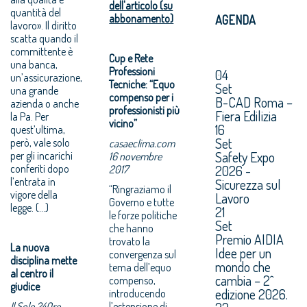
dell'articolo (su
quantità del
abbonamento)
AGENDA
lavoro». Il diritto
scatta quando il
committente è
Cup e Rete
una banca,
Professioni
04
un’assicurazione,
Tecniche: “Equo
Set
una grande
compenso per i
B-CAD Roma –
azienda o anche
professionisti più
Fiera Edilizia
la Pa. Per
vicino”
16
quest’ultima,
Set
però, vale solo
casaeclima.com
Safety Expo
per gli incarichi
16 novembre
conferiti dopo
2026 -
2017
l’entrata in
Sicurezza sul
“Ringraziamo il
vigore della
Lavoro
Governo e tutte
legge. (...)
21
le forze politiche
Set
che hanno
Premio AIDIA
trovato la
La nuova
Idee per un
convergenza sul
disciplina mette
mondo che
tema dell’equo
al centro il
cambia – 2^
compenso,
giudice
edizione 2026.
introducendo
Il Sole 24Ore
l’estensione di