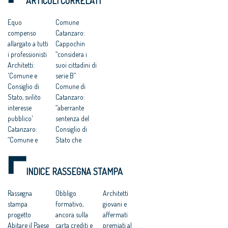
ARTICOLI CORRELATI
a delinquere”
Piano Strutturale
DELL’UOMO
all’Antitrust “no ad
della città al
una competitività
compenso simbolico
Equo
Comune
basata su
di un euro
compenso
Catanzaro:
fondamentalismi
monetari e finalizzata
allargato a tutti
Cappochin
a tutelare gli interessi
i professionisti
“considera i
dei grandi gruppi
Architetti:
suoi cittadini di
finanziari”
'Comune e
serie B”
Consiglio di
Comune di
Stato, svilito
Catanzaro:
interesse
“aberrante
pubblico'
sentenza del
Catanzaro:
Consiglio di
“Comune e
Stato che
Consiglio di
avalla
Stato hanno
caporalato
INDICE RASSEGNA STAMPA
svilito
intellettuale e
l’interesse
professionale”
pubblico”
Rassegna
Progettisti
Obbligo
Architetti
Catanzaro.
stampa
gratis a
formativo,
giovani e
Cnappc:
progetto
Catanzaro, il
ancora sulla
affermati
‘Sconcerta che
Abitare il Paese
Tar accoglie il
carta crediti e
premiati al