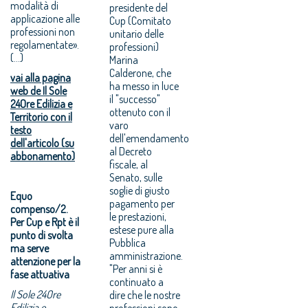
modalità di
presidente del
applicazione alle
Cup (Comitato
professioni non
unitario delle
regolamentate».
professioni)
(...)
Marina
Calderone, che
vai alla pagina
ha messo in luce
web de Il Sole
il "successo"
24Ore Edilizia e
ottenuto con il
Territorio con il
varo
testo
dell'emendamento
dell'articolo (su
al Decreto
abbonamento)
fiscale, al
Senato, sulle
soglie di giusto
Equo
pagamento per
compenso/2.
le prestazioni,
Per Cup e Rpt è il
estese pure alla
punto di svolta
Pubblica
ma serve
amministrazione.
attenzione per la
"Per anni si è
fase attuativa
continuato a
Il Sole 24Ore
dire che le nostre
Edilizia e
professioni sono