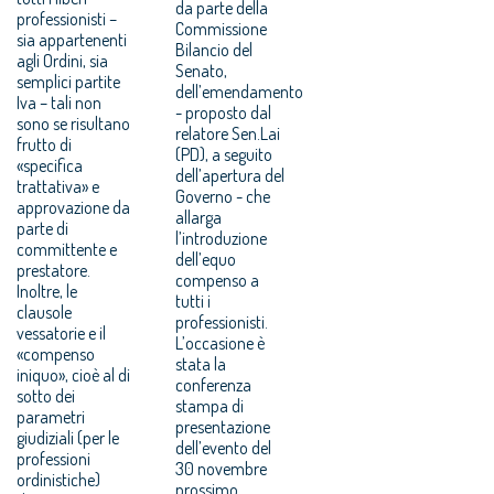
da parte della
professionisti –
Commissione
sia appartenenti
Bilancio del
agli Ordini, sia
Senato,
semplici partite
dell’emendamento
Iva – tali non
- proposto dal
sono se risultano
relatore Sen.Lai
frutto di
(PD), a seguito
«specifica
dell’apertura del
trattativa» e
Governo - che
approvazione da
allarga
parte di
l’introduzione
committente e
dell’equo
prestatore.
compenso a
Inoltre, le
tutti i
clausole
professionisti.
vessatorie e il
L’occasione è
«compenso
stata la
iniquo», cioè al di
conferenza
sotto dei
stampa di
parametri
presentazione
giudiziali (per le
dell’evento del
professioni
30 novembre
ordinistiche)
prossimo