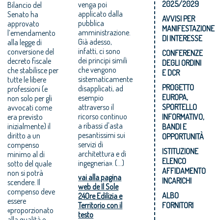
2025/2029
venga poi
Bilancio del
applicato dalla
Senato ha
AVVISI PER
pubblica
approvato
MANIFESTAZIONE
amministrazione.
l’emendamento
DI INTERESSE
Già adesso,
alla legge di
infatti, ci sono
conversione del
CONFERENZE
dei principi simili
decreto fiscale
DEGLI ORDINI
che vengono
che stabilisce per
E DCR
sistematicamente
tutte le libere
PROGETTO
disapplicati, ad
professioni (e
EUROPA,
esempio
non solo per gli
attraverso il
SPORTELLO
avvocati come
ricorso continuo
era previsto
INFORMATIVO,
a ribassi d'asta
inizialmente) il
BANDI E
pesantissimi sui
diritto a un
OPPORTUNITÀ
servizi di
compenso
ISTITUZIONE
architettura e di
minimo al di
ELENCO
ingegneria». (...)
sotto del quale
AFFIDAMENTO
non si potrà
vai alla pagina
INCARICHI
scendere. Il
web de Il Sole
compenso deve
ALBO
24Ore Edilizia e
essere
Territorio con il
FORNITORI
«proporzionato
testo
alla qualità e