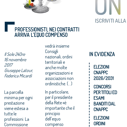
PROFESSIONISTI, NEI CONTRATTI
ARRIVA L’EQUO COMPENSO
vedrà insieme
Consigli
IN EVIDENZA
Il Sole 24Ore
nazionali, ordini
16 novembre
territoriali e
2017
ELEZIONI
anche molte
Giuseppe Latour,
CNAPPC
organizzazioni e
Federica Micardi
associazioni non
2026/2031
ordinistiche. (...)
CONCORSI
In particolare,
La parcella
PER TITOLI ED
per il presidente
minima per ogni
ESAMI
della Rete «è
prestazione
BANDITI DAL
importante che il
viene estesa a
CNAPPC
principio
tutte le
ELEZIONI
dell'equo
professioni. La
ORDINI
compenso
Commissione