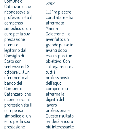
Comune di
2017
Catanzaro, che
riconosceva al
(...) “Fa piacere
professionista il
constatare – ha
compenso
affermato
simbolico di un
Marina
euro per la sua
Calderone – di
prestazione,
aver fatto un
ritenuto
grande passo in
legittimo dal
avanti dopo
Consiglio di
essersi posti un
Stato con
obiettivo. Con
sentenza del 3
l’allargamento a
ottobre.(...) Un
tutti i
riferimento al
professionisti
bando del
dell’equo
Comune di
compenso si
Catanzaro, che
afferma la
riconosceva al
dignità del
professionista il
lavoro
compenso
professionale.
simbolico di un
Questo risultato
euro per la sua
renderà ancora
prestazione,
più interessante