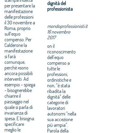
dignità del
per presentare la
professionista
manifestazione
delle professioni
il 30 novembre a
mondoprofessionisti.it
Roma, proprio
16 novembre
sull’equo
2017
compenso. Per
Calderone la
on il
manifestazione
riconoscimento
si farà
dell'equo
comunque,
compenso a
perché «sono
tutte le
ancora possibili
professioni,
interventi. Ad
ordinistiche e
esempio – spiega
non, "è stata
– bisognerebbe
ribadita la
chiarire il
dignità" delle
passaggio nel
categorie di
quale si parla di
lavoratori
invarianza di
autonomi "nella
spesa. E bisogna
sua accezione
specificare
più ampia".
meglio le
Parola della