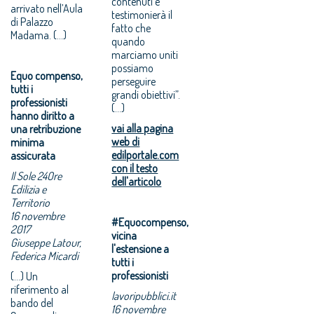
contenuti e
arrivato nell’Aula
testimonierà il
di Palazzo
fatto che
Madama. (...)
quando
marciamo uniti
possiamo
Equo compenso,
perseguire
tutti i
grandi obiettivi”.
professionisti
(...)
hanno diritto a
vai alla pagina
una retribuzione
web di
minima
edilportale.com
assicurata
con il testo
Il Sole 24Ore
dell'articolo
Edilizia e
Territorio
16 novembre
#Equocompenso,
2017
vicina
Giuseppe Latour,
l'estensione a
Federica Micardi
tutti i
professionisti
(...) Un
riferimento al
lavoripubblici.it
bando del
16 novembre