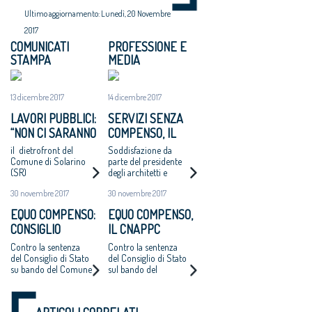
Ultimo aggiornamento: Lunedì, 20 Novembre
2017
COMUNICATI
PROFESSIONE E
STAMPA
MEDIA
13 dicembre 2017
14 dicembre 2017
LAVORI PUBBLICI:
SERVIZI SENZA
“NON CI SARANNO
COMPENSO, IL
ALTRI ‘CASI
COMUNE DI
il dietrofront del
Soddisfazione da
CATANZARO’ - MAI
SOLARINO RITIRA
Comune di Solarino
parte del presidente
(SR)
degli architetti e
PIÙ INCARICHI DI
I BANDI DI
dell'Oice. Intanto il
PROGETTAZIONE
PROGETTAZIONE
30 novembre 2017
30 novembre 2017
bando di Catanzaro si
AD UN EURO”
A UN EURO
avvicina
EQUO COMPENSO:
EQUO COMPENSO,
all'aggiudicazione
CONSIGLIO
IL CNAPPC
NAZIONALE
RICORRE ALLA
Contro la sentenza
Contro la sentenza
ARCHITETTI
CORTE EUROPEA
del Consiglio di Stato
del Consiglio di Stato
su bando del Comune
sul bando del
RICORRE ALLA
DEI DIRITTI
di Catanzaro.
Comune di Catanzaro
CORTE EUROPEA
DELL’UOMO
Cappochin “è una
per l’affidamento
DEI DIRITTI
pericolosa istigazione
della redazione del