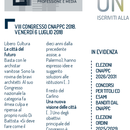
VIII CONGRESSO CNAPPC 2018.
VENERDÌ 6 LUGLIO 2018
Libero: Cultura
dieci anni dalla
Le città del
precedente
IN EVIDENZA
futuro
assise, a
Basta con le
Palermo), hanno
ELEZIONI
archistar
espresso idee e
CNAPPC
vanitose. Sono la
suggerito
rovina dei bravi
soluzioni alle
2026/2031
architetti. Al suo
istituzioni […]
CONCORSI
Congresso
Il resto del
PER TITOLI ED
nazionale la
Carlino
ESAMI
categoria fa
Una nuova
BANDITI DAL
ilmea culpa e
visione delle città
CNAPPC
ripensa al
[…] Uno degli
proprio ruolo Di
ELEZIONI
obiettivi
Battista: «Si deve
ORDINI
principale del
fare come il
2025/2029
Congresso è