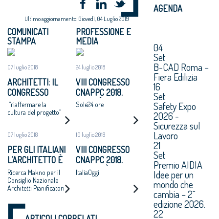
AGENDA
Ultimo aggiornamento: Giovedì, 04 Luglio 2019
COMUNICATI
PROFESSIONE E
STAMPA
MEDIA
04
Set
B-CAD Roma –
07 luglio 2018
24 luglio 2018
Fiera Edilizia
ARCHITETTI: IL
VIII CONGRESSO
16
CONGRESSO
CNAPPC 2018.
Set
NAZIONALE
LUNEDÌ 25 LUGLIO
Safety Expo
“riaffermare la
Sole24 ore
APPROVA UN
2018
cultura del progetto”
2026 -
MANIFESTO: “SI
Sicurezza sul
ADOTTI UN
Lavoro
07 luglio 2018
10 luglio 2018
PROGRAMMA
21
PER GLI ITALIANI
VIII CONGRESSO
NAZIONALE DI
Set
L’ARCHITETTO È
CNAPPC 2018.
Premio AIDIA
RIGENERAZIONE
UNA FIGURA
MARTEDÌ 10
Idee per un
Ricerca Makno per il
ItaliaOggi
URBANE,
CRUCIALE PER
LUGLIO 2018
Consiglio Nazionale
mondo che
ALTERNATIVA A
Architetti Pianificatori
DISEGNARE LO
cambia – 2^
ESPANSIONI
Paesaggisti e
SVILUPPO
edizione 2026.
Conservatori –
INCONTROLLATE
ECONOMICO E
22
CNAPPC
E AL CONSUMO DI
ARTICOLI CORRELATI