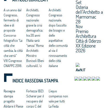
SOCIALE DEL
Set
SUOLO”
PAESE
Osteria
A un anno dal
Architetti,
Architetti:
dell'Architetto a
Congresso,
Congresso
Congresso
Marmomac
fermento di
nazionale:
nazionale;
28
Nov
idee e di
grave la crisi
dopo l’ascolto
Premio
proposte
demografica;
dei bisogni e
Architettura
Concorso
tra 20 anni
delle
Città di Oderzo
fotografico “La
l’Italia sarà
aspettative
XX Edizione
città che
“senza” Roma
delle comunità
2026
cambia, la città
Architetti:
al via il
che verrà”
Ministro
rinnovamento
VIII Congresso
Bonisoli (Beni
delle città
CNAPPC 2018.
culturali), ‘ci
italiane
AWN.IT
Lunedì 9 luglio
faremo carico
VIII Congresso
2018
di predisporre
CNAPPC 2018.
INDICE RASSEGNA STAMPA
VIII Congresso
norme per lo
Lunedì 2 luglio
CNAPPC 2018.
sviluppo della
2018
Domenica 8
Rassegna
professione’.
Fortezza (BZ):
VIII Congresso
L’equo
luglio 2018
stampa
Architetti:
Scherer per il
CNAPPC 2018.
compenso non
Votazioni VIII
progetto
Cappochin, “il
recupero del
Domenica 1
vale per tutti
Congresso
Abitare il Paese
Governo
corpo C del
luglio 2018
La Festa