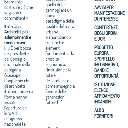
Bramante:
quello di far
costruire ciò che
AVVISI PER
germogliare un
vogliono i
MANIFESTAZIONE
nuovo
committenti»
DI INTERESSE
paradigma della
Italia Oggi
qualità della vita
CONFERENZE
Architetti, più
urbana,
DEGLI ORDINI
adempimenti e
armonizzando
E DCR
meno ricavi
tra loro tre
PROGETTO
[…] È per bocca
elementi
EUROPA,
del presidente
fondamentali: la
del Consiglio
crescita
SPORTELLO
nazionale della
economica,
INFORMATIVO,
categoria
l’inclusione e la
BANDI E
Giuseppe
tutela
OPPORTUNITÀ
Cappochin che
dell’ambiente
ISTITUZIONE
gli architetti
come impegno a
ELENCO
italiani, che ieri a
favore delle
AFFIDAMENTO
Roma hanno
generazioni
INCARICHI
vissuto
future […]
l’apertura del
ALBO
loro VIII
FORNITORI
congresso
nazionale (a