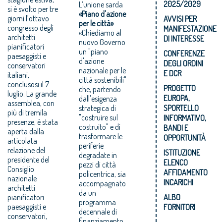
2025/2029
L’unione sarda
si è svolto per tre
«Piano d'azione
giorni l’ottavo
AVVISI PER
per le città»
congresso degli
MANIFESTAZIONE
«Chiediamo al
architetti
DI INTERESSE
nuovo Governo
pianificatori
un "piano
CONFERENZE
paesaggisti e
d'azione
DEGLI ORDINI
conservatori
nazionale per le
E DCR
italiani,
città sostenibili"
conclusosi il 7
PROGETTO
che, partendo
luglio. La grande
EUROPA,
dall'esigenza
assemblea, con
strategica di
SPORTELLO
più di tremila
"costruire sul
INFORMATIVO,
presenze, è stata
costruito" e di
BANDI E
aperta dalla
trasformare le
OPPORTUNITÀ
articolata
periferie
relazione del
ISTITUZIONE
degradate in
presidente del
ELENCO
pezzi di città
Consiglio
AFFIDAMENTO
policentrica, sia
nazionale
INCARICHI
accompagnato
architetti
da un
pianificatori
ALBO
programma
paesaggisti e
FORNITORI
decennale di
conservatori,
finanziamento