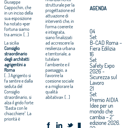
Giuseppe
strutturale per la
Cappochin, che
AGENDA
progettazione ed
in un inciso della
attuazione di
sua esposizione
interventi che, in
ha notato «per
forma coerente
fortuna siamo
04
e integrata,
tra amici». […]
Set
siano finalizzati
B-CAD Roma –
La sicilia
ad accrescere la
Fiera Edilizia
Consiglio
resilienza urbana
16
straordinario
e territoriale, a
Set
degli architetti
tutelare
agrigentini a
l'ambiente e il
Safety Expo
Roma
paesaggio, a
2026 -
[…] Agrigento si
favorire la
Sicurezza sul
fa sentire e dalla
coesione sociale
Lavoro
seduta del
e a migliorare la
21
Consiglio
qualità
Set
straordinario, si
abitativa». […]
Premio AIDIA
alza il grido forte:
Idee per un
“Basta con le
mondo che
chiacchiere”. La
cambia – 2^
priorità è
edizione 2026.