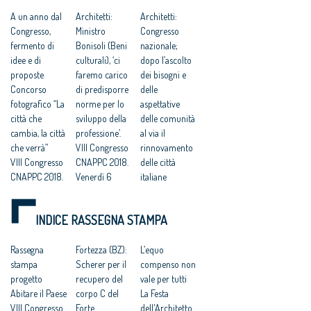
PAESE
A un anno dal
Architetti:
Architetti:
Congresso,
Ministro
Congresso
fermento di
Bonisoli (Beni
nazionale;
idee e di
culturali), ‘ci
dopo l’ascolto
proposte
faremo carico
dei bisogni e
Concorso
di predisporre
delle
fotografico “La
norme per lo
aspettative
città che
sviluppo della
delle comunità
cambia, la città
professione’.
al via il
che verrà”
VIII Congresso
rinnovamento
VIII Congresso
CNAPPC 2018.
delle città
CNAPPC 2018.
Venerdì 6
italiane
Lunedì 9 luglio
luglio 2018
VIII Congresso
2018
Architetti:
CNAPPC 2018.
INDICE RASSEGNA STAMPA
Votazioni VIII
Cappochin, “il
Lunedì 2 luglio
Congresso
Governo
2018
2018
Rassegna
realizzi subito
Fortezza (BZ):
VIII Congresso
L’equo
Architetti,
stampa
un ‘Piano
Scherer per il
CNAPPC 2018.
compenso non
Congresso
progetto
d’Azione
recupero del
Domenica 1
vale per tutti
nazionale:
Abitare il Paese
Nazionale per
corpo C del
luglio 2018
La Festa
grave la crisi
VIII Congresso
le città
Forte
Architetti:VIII
dell'Architetto