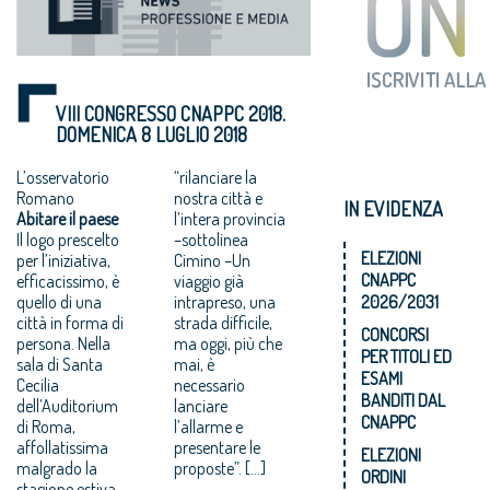
VIII CONGRESSO CNAPPC 2018.
DOMENICA 8 LUGLIO 2018
L’osservatorio
“rilanciare la
Romano
nostra città e
IN EVIDENZA
Abitare il paese
l’intera provincia
Il logo prescelto
–sottolinea
ELEZIONI
per l’iniziativa,
Cimino –Un
CNAPPC
efficacissimo, è
viaggio già
quello di una
intrapreso, una
2026/2031
città in forma di
strada difficile,
CONCORSI
persona. Nella
ma oggi, più che
PER TITOLI ED
sala di Santa
mai, è
ESAMI
Cecilia
necessario
BANDITI DAL
dell’Auditorium
lanciare
CNAPPC
di Roma,
l’allarme e
affollatissima
presentare le
ELEZIONI
malgrado la
proposte”. […]
ORDINI
stagione estiva,