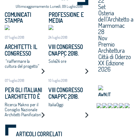
22
Set
Ultimo aggiornamento: Lunedì, 09 Luglio 2018
Osteria
COMUNICATI
PROFESSIONE E
dell'Architetto a
STAMPA
MEDIA
Marmomac
28
Nov
07 luglio 2018
24 luglio 2018
Premio
ARCHITETTI: IL
VIII CONGRESSO
Architettura
CONGRESSO
CNAPPC 2018.
Città di Oderzo
NAZIONALE
LUNEDÌ 25 LUGLIO
“riaffermare la
Sole24 ore
XX Edizione
APPROVA UN
2018
cultura del progetto”
2026
MANIFESTO: “SI
ADOTTI UN
07 luglio 2018
10 luglio 2018
PROGRAMMA
PER GLI ITALIANI
VIII CONGRESSO
NAZIONALE DI
AWN.IT
L’ARCHITETTO È
CNAPPC 2018.
RIGENERAZIONE
UNA FIGURA
MARTEDÌ 10
Ricerca Makno per il
ItaliaOggi
URBANE,
CRUCIALE PER
LUGLIO 2018
Consiglio Nazionale
ALTERNATIVA A
Architetti Pianificatori
DISEGNARE LO
ESPANSIONI
Paesaggisti e
SVILUPPO
Conservatori –
INCONTROLLATE
ECONOMICO E
CNAPPC
E AL CONSUMO DI
ARTICOLI CORRELATI
SOCIALE DEL
SUOLO”