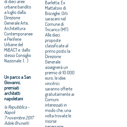
di dieci aree
Barletta; Ex
urbane bandito
Mattatoio di
a luglio dalla
Bisceglie; Orti
Direzione
saraceni nel
Generale Arte,
Comune di
Architettura
Tricarico (MT).
Contemporanee
Alle dieci
e Periferie
proposte
Urbane del
classificate al
MiBACT e dallo
primo posto la
stesso Consiglio
Direzione
Nazionale. (...)
Generale
assegnerà un
premio di 10.000
Un parco a San
euro; le idee
Giovanni,
vincitrici
premiati
saranno offerte
architetti
gratuitamente ai
napoletani
Comuni
interessati in
la Repubblica -
modo che, una
Napoli
volta trovate le
7 novembre 2017
risorse
Adele Brunetti
necessarie,