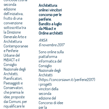
seconda
Architettura:
edizione
online i vincitori
dell'iniziativa,
concorso per le
frutto di una
periferie.
convenzione
Bandito a luglio
sottoscritta tra
da Mibact e
la Direzione
Ordine architetti
Generale Arte e
ANSA
Architettura
6 novembre 2017
Contemporanee
e Periferie
Sono online sulla
Urbane del
piattaforma
MiBACT e il
informatica del
Consiglio
Consiglio
Nazionale degli
Nazionale degli
Architetti,
Architetti
Pianificatori,
(https://concorsiawn.it/periferie2017)
Paesaggisti e
i progetti
Conservatori,
vincitori della
che premia le
seconda
idee, proposte
edizione del
dai Comuni, per
Concorso di idee
riqualificare le
per la