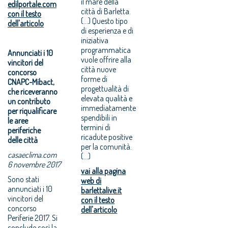
il mare della
edilportale.com
città di Barletta.
con il testo
(...) Questo tipo
dell'articolo
di esperienza e di
iniziativa
programmatica
Annunciati i 10
vuole offrire alla
vincitori del
città nuove
concorso
forme di
CNAPC-Mibact,
progettualità di
che riceveranno
elevata qualità e
un contributo
immediatamente
per riqualificare
spendibili in
le aree
termini di
periferiche
ricadute positive
delle città
per la comunità.
casaeclima.com
(...)
6 novembre 2017
vai alla pagina
Sono stati
web di
annunciati i 10
barlettalive.it
vincitori del
con il testo
concorso
dell'articolo
Periferie 2017. Si
conclude così la