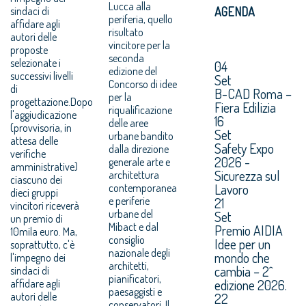
Lucca alla
sindaci di
AGENDA
periferia, quello
affidare agli
risultato
autori delle
vincitore per la
proposte
seconda
selezionate i
04
edizione del
successivi livelli
Set
Concorso di idee
di
B-CAD Roma –
per la
progettazione.Dopo
Fiera Edilizia
riqualificazione
l'aggiudicazione
16
delle aree
(provvisoria, in
Set
urbane bandito
attesa delle
Safety Expo
dalla direzione
verifiche
2026 -
generale arte e
amministrative)
Sicurezza sul
architettura
ciascuno dei
Lavoro
contemporanea
dieci gruppi
e periferie
21
vincitori riceverà
urbane del
Set
un premio di
Mibact e dal
Premio AIDIA
10mila euro. Ma,
consiglio
Idee per un
soprattutto, c'è
nazionale degli
mondo che
l'impegno dei
architetti,
cambia – 2^
sindaci di
pianificatori,
edizione 2026.
affidare agli
paesaggisti e
autori delle
22
conservatori. Il