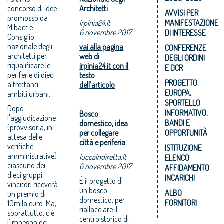
concorso di idee
Architetti
AVVISI PER
promosso da
irpinia24.it
MANIFESTAZIONE
Mibact e
6 novembre 2017
DI INTERESSE
Consiglio
nazionale degli
vai alla pagina
CONFERENZE
architetti per
web di
DEGLI ORDINI
riqualificare le
irpinia24.it con il
E DCR
periferie di dieci
testo
PROGETTO
altrettanti
dell'articolo
EUROPA,
ambiti urbani.
SPORTELLO
Dopo
INFORMATIVO,
Bosco
l'aggiudicazione
BANDI E
domestico, idea
(provvisoria, in
per collegare
OPPORTUNITÀ
attesa delle
città e periferia
verifiche
ISTITUZIONE
amministrative)
luccaindiretta.it
ELENCO
ciascuno dei
6 novembre 2017
AFFIDAMENTO
dieci gruppi
INCARICHI
È il progetto di
vincitori riceverà
un bosco
ALBO
un premio di
domestico, per
FORNITORI
10mila euro. Ma,
riallacciare il
soprattutto, c'è
centro storico di
l'impegno dei