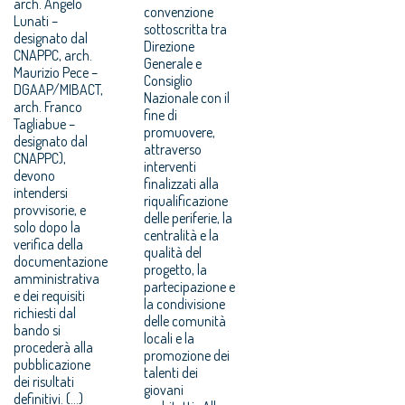
arch. Angelo
convenzione
Lunati –
sottoscritta tra
designato dal
Direzione
CNAPPC, arch.
Generale e
Maurizio Pece –
Consiglio
DGAAP/MIBACT,
Nazionale con il
arch. Franco
fine di
Tagliabue –
promuovere,
designato dal
attraverso
CNAPPC),
interventi
devono
finalizzati alla
intendersi
riqualificazione
provvisorie, e
delle periferie, la
solo dopo la
centralità e la
verifica della
qualità del
documentazione
progetto, la
amministrativa
partecipazione e
e dei requisiti
la condivisione
richiesti dal
delle comunità
bando si
locali e la
procederà alla
promozione dei
pubblicazione
talenti dei
dei risultati
giovani
definitivi. (...)