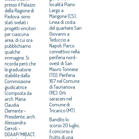
località Piano
presso il Palazzo
Largo a
della Ragione di
Mangone (CS);
Padova, sono
Linea di costa
stati svelati i
del quartiere San
progetti vincitori
Giovanni a
per ciascuna
Teduccio a
area, di cui ora
Napoli; Parco
pubblichiamo
connettivo nella
qualche
periferia nord-
immagine. Si
ovest di San
ricorda però che
Mauro Torinese
le graduatorie
(TO); Periferia
stabilite dalla
167 nel Comune
Commissione
di Taurianova
giudicatrice
(RC); Orti
(composta da:
saraceni nel
arch. Maria
Comune di
Claudia
Tricarico (MT).
Clemente –
Presidente, arch.
Bandito lo
Alessandra
scorso 20 luglio,
Cerroti –
il concorso è
DGAAP/MIBACT,
frutto di una