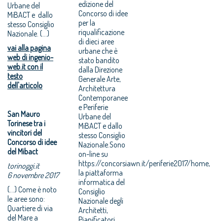
edizione del
Urbane del
Concorso di idee
MiBACT e dallo
per la
stesso Consiglio
riqualificazione
Nazionale. (...)
di dieci aree
vai alla pagina
urbane che è
web di ingenio-
stato bandito
web.it con il
dalla Direzione
testo
Generale Arte,
dell'articolo
Architettura
Contemporanee
e Periferie
San Mauro
Urbane del
Torinese tra i
MiBACT e dallo
vincitori del
stesso Consiglio
Concorso di idee
Nazionale.Sono
del Mibact
on-line su
https://concorsiawn.it/periferie2017/home,
torinoggi.it
la piattaforma
6 novembre 2017
informatica del
(...) Come è noto
Consiglio
le aree sono:
Nazionale degli
Quartiere di via
Architetti,
del Mare a
Pianificatori,