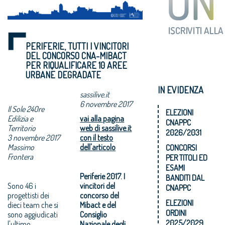
PERIFERIE, TUTTI I VINCITORI
DEL CONCORSO CNA-MIBACT
PER RIQUALIFICARE 10 AREE
URBANE DEGRADATE
IN EVIDENZA
sassilive.it
6 novembre 2017
Il Sole 24Ore
ELEZIONI
Edilizia e
vai alla pagina
CNAPPC
Territorio
web di sassilive.it
2026/2031
3 novembre 2017
con il testo
Massimo
dell'articolo
CONCORSI
Frontera
PER TITOLI ED
ESAMI
Periferie 2017. I
BANDITI DAL
Sono 46 i
vincitori del
CNAPPC
progettisti dei
concorso del
ELEZIONI
dieci team che si
Mibact e del
ORDINI
sono aggiudicati
Consiglio
2025/2029
l'ultimo
Nazionale degli