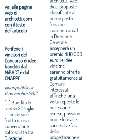
architetti. Alle
dieci proposte
vai alla pagina
classificate al
web di
primo posto
architetti.com
(una per
con il testo
ciascuna area)
dell'articolo
la Direzione
Generale
assegnerà un
Periferie: i
premio di 10.000
vincitori del
euro; le idee
Concorso di idee
vincitrici
bandito dal
saranno offerte
MiBACT e dal
gratuitamente ai
CNAPPC
Comuni
lavoripubblici.it
interessati
6 novembre 2017
affinché, una
volta reperite le
(...) Bandito lo
necessarie
scorso 20 luglio,
risorse, possano
il concorso è
procedere alle
frutto di una
successive fasi
convenzione
della
sottoscritta tra
progettazione e
Direzione