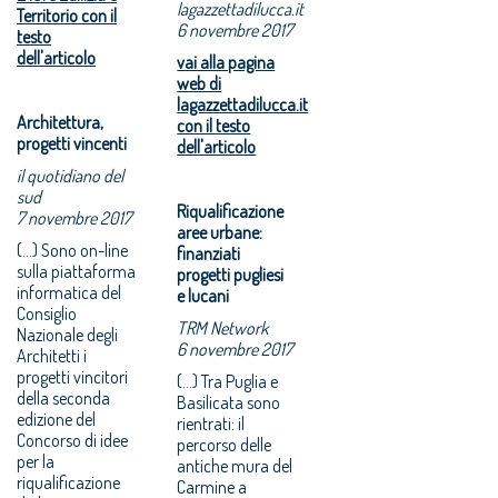
lagazzettadilucca.it
Territorio con il
6 novembre 2017
testo
dell'articolo
vai alla pagina
web di
lagazzettadilucca.it
Architettura,
con il testo
progetti vincenti
dell'articolo
il quotidiano del
sud
Riqualificazione
7 novembre 2017
aree urbane:
(...) Sono on-line
finanziati
sulla piattaforma
progetti pugliesi
informatica del
e lucani
Consiglio
TRM Network
Nazionale degli
6 novembre 2017
Architetti i
progetti vincitori
(...) Tra Puglia e
della seconda
Basilicata sono
edizione del
rientrati: il
Concorso di idee
percorso delle
per la
antiche mura del
riqualificazione
Carmine a