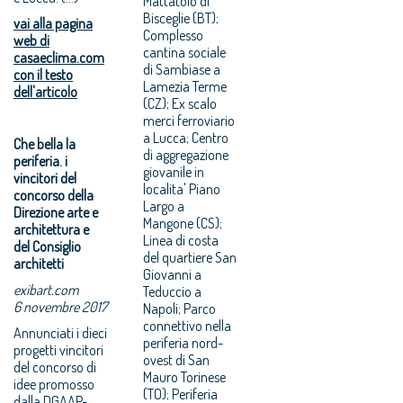
Mattatoio di
Bisceglie (BT);
vai alla pagina
Complesso
web di
cantina sociale
casaeclima.com
di Sambiase a
con il testo
Lamezia Terme
dell'articolo
(CZ); Ex scalo
merci ferroviario
a Lucca; Centro
Che bella la
di aggregazione
periferia. i
giovanile in
vincitori del
localita' Piano
concorso della
Largo a
Direzione arte e
Mangone (CS);
architettura e
Linea di costa
del Consiglio
del quartiere San
architetti
Giovanni a
exibart.com
Teduccio a
6 novembre 2017
Napoli; Parco
connettivo nella
Annunciati i dieci
periferia nord-
progetti vincitori
ovest di San
del concorso di
Mauro Torinese
idee promosso
(TO); Periferia
dalla DGAAP-