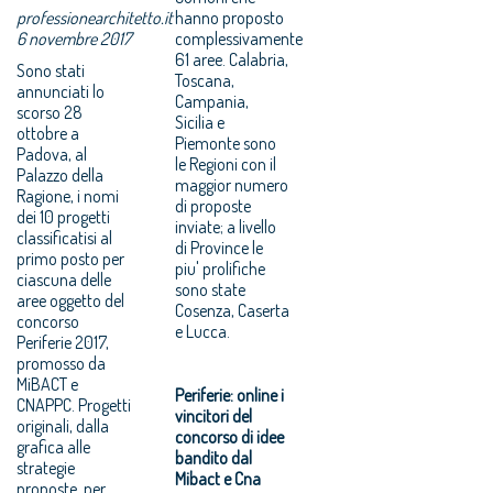
professionearchitetto.it
hanno proposto
6 novembre 2017
complessivamente
61 aree. Calabria,
Sono stati
Toscana,
annunciati lo
Campania,
scorso 28
Sicilia e
ottobre a
Piemonte sono
Padova, al
le Regioni con il
Palazzo della
maggior numero
Ragione, i nomi
di proposte
dei 10 progetti
inviate; a livello
classificatisi al
di Province le
primo posto per
piu' prolifiche
ciascuna delle
sono state
aree oggetto del
Cosenza, Caserta
concorso
e Lucca.
Periferie 2017,
promosso da
MiBACT e
Periferie: online i
CNAPPC. Progetti
vincitori del
originali, dalla
concorso di idee
grafica alle
bandito dal
strategie
Mibact e Cna
proposte, per