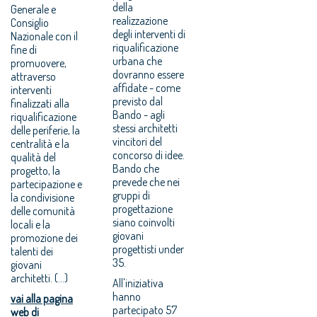
della
Generale e
realizzazione
Consiglio
degli interventi di
Nazionale con il
riqualificazione
fine di
urbana che
promuovere,
dovranno essere
attraverso
affidate - come
interventi
previsto dal
finalizzati alla
Bando - agli
riqualificazione
stessi architetti
delle periferie, la
vincitori del
centralità e la
concorso di idee.
qualità del
Bando che
progetto, la
prevede che nei
partecipazione e
gruppi di
la condivisione
progettazione
delle comunità
siano coinvolti
locali e la
giovani
promozione dei
progettisti under
talenti dei
35.
giovani
architetti. (...)
All'iniziativa
hanno
vai alla pagina
partecipato 57
web di