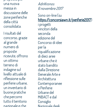
una nuova
AdnKronos
messa in
6 novembre 2017
discussione delle
Sono on-line (su
zone periferiche
https://concorsiawn.it/periferie2017
)
della città
i progetti
consolidata.
vincitori della
I risultati del
seconda
concorso, grazie
edizione del
al grande
Concorso di idee
numero di
per la
proposte
riqualificazione
ricevute, offrono
di dieci aree
un ottimo
urbane che è
terreno di
stato bandito
indagine sul
dalla Direzione
livello attuale di
Generale Arte e
riflessione sulle
Architettura
periferie urbane,
Contemporanee
un inventario di
e Periferie
buone pratiche
Urbane del
che percorre
MiBACT e dal
tutto il territorio
Consiglio
nazionale e che
Nazionale degli