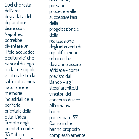
Quel che resta
possano
dell’area
procedere alle
degradata del
successive fasi
depuratore
della
dismesso di
progettazione e
Napoli est
della
potrebbe
realizzazione
diventare un
degli interventi di
“Polo acquatico
riqualificazione
e culturale” che
urbana che
riapra il dialogo
dovranno essere
tra la metropoli
affidate – come
e il litorale, tra la
previsto dal
soffocata anima
Bando – agli
naturale e le
stessi architetti
memorie
vincitori del
industriali della
concorso di idee.
periferia
All’iniziativa
orientale della
hanno
città. L’idea -
partecipato 57
firmata dagli
Comuni che
architetti under
hanno proposto
35 Matteo
complessivamente