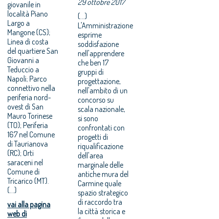
29 ottobre 2017
giovanile in
località Piano
(...)
Largo a
L'Amministrazione
Mangone (CS);
esprime
Linea di costa
soddisfazione
del quartiere San
nell'apprendere
Giovanni a
che ben 17
Teduccio a
gruppi di
Napoli; Parco
progettazione,
connettivo nella
nell'ambito di un
periferia nord-
concorso su
ovest di San
scala nazionale,
Mauro Torinese
si sono
(TO); Periferia
confrontati con
167 nel Comune
progetti di
di Taurianova
riqualificazione
(RC); Orti
dell'area
saraceni nel
marginale delle
Comune di
antiche mura del
Tricarico (MT).
Carmine quale
(...)
spazio strategico
di raccordo tra
vai alla pagina
la città storica e
web di