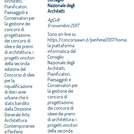
Architetti,
Nazionale degli
Pianificatori,
Architetti
Paesaggisti e
Conservatori per
AgCult
la gestione dei
6 novembre 2017
concorsi di
Sono on-line su
progettazione,
https://concorsiawn.it/periferie2017/home,
dei concorsi di
la piattaforma
idee e dei premi
informatica del
di architettura, i
Consiglio
progetti vincitori
Nazionale degli
della seconda
Architetti,
edizione del
Pianificatori,
Concorso di idee
Paesaggisti e
per la
Conservatori per
riqualificazione
la gestione dei
di dieci aree
concorsi di
urbane che è
progettazione,
stato bandito
dei concorsi di
dalla Direzione
ideee dei premi
Generale Arte,
di architettura, i
Architettura
progetti vincitori
Contemporanee
della seconda
e Periferie