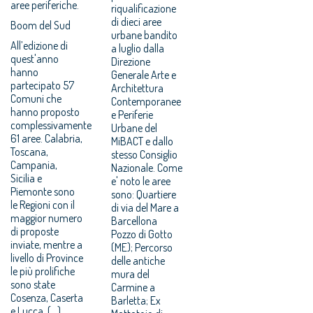
aree periferiche.
riqualificazione
di dieci aree
Boom del Sud
urbane bandito
All’edizione di
a luglio dalla
quest'anno
Direzione
hanno
Generale Arte e
partecipato 57
Architettura
Comuni che
Contemporanee
hanno proposto
e Periferie
complessivamente
Urbane del
61 aree. Calabria,
MiBACT e dallo
Toscana,
stesso Consiglio
Campania,
Nazionale. Come
Sicilia e
e' noto le aree
Piemonte sono
sono: Quartiere
le Regioni con il
di via del Mare a
maggior numero
Barcellona
di proposte
Pozzo di Gotto
inviate, mentre a
(ME); Percorso
livello di Province
delle antiche
le più prolifiche
mura del
sono state
Carmine a
Cosenza, Caserta
Barletta; Ex
e Lucca. (...)