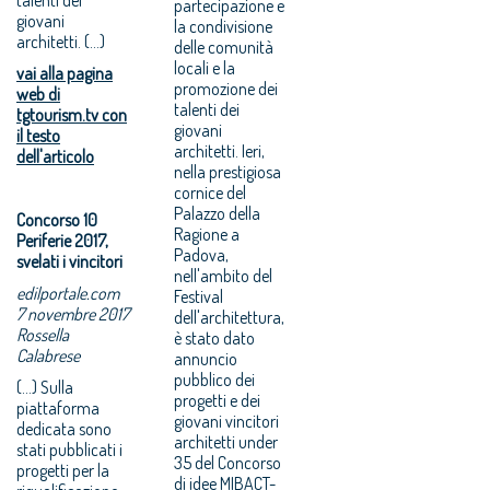
partecipazione e
giovani
la condivisione
architetti. (...)
delle comunità
locali e la
vai alla pagina
promozione dei
web di
talenti dei
tgtourism.tv con
giovani
il testo
architetti. Ieri,
dell'articolo
nella prestigiosa
cornice del
Palazzo della
Concorso 10
Ragione a
Periferie 2017,
Padova,
svelati i vincitori
nell'ambito del
edilportale.com
Festival
7 novembre 2017
dell'architettura,
Rossella
è stato dato
Calabrese
annuncio
pubblico dei
(...) Sulla
progetti e dei
piattaforma
giovani vincitori
dedicata sono
architetti under
stati pubblicati i
35 del Concorso
progetti per la
di idee MIBACT-