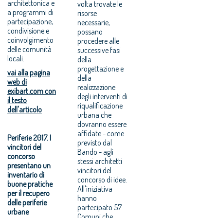
architettonica e
volta trovate le
a programmi di
risorse
partecipazione,
necessarie,
condivisione e
possano
coinvolgimento
procedere alle
delle comunità
successive fasi
locali.
della
progettazione e
vai alla pagina
della
web di
realizzazione
exibart.com con
degli interventi di
il testo
riqualificazione
dell'articolo
urbana che
dovranno essere
affidate - come
Periferie 2017. I
previsto dal
vincitori del
Bando - agli
concorso
stessi architetti
presentano un
vincitori del
inventario di
concorso di idee.
buone pratiche
All'iniziativa
per il recupero
hanno
delle periferie
partecipato 57
urbane
Comuni che