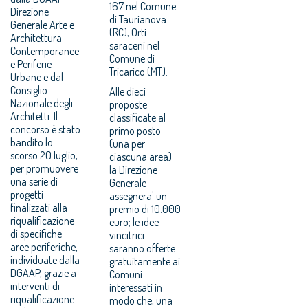
167 nel Comune
Direzione
di Taurianova
Generale Arte e
(RC); Orti
Architettura
saraceni nel
Contemporanee
Comune di
e Periferie
Tricarico (MT).
Urbane e dal
Consiglio
Alle dieci
Nazionale degli
proposte
Architetti. Il
classificate al
concorso è stato
primo posto
bandito lo
(una per
scorso 20 luglio,
ciascuna area)
per promuovere
la Direzione
una serie di
Generale
progetti
assegnera' un
finalizzati alla
premio di 10.000
riqualificazione
euro; le idee
di specifiche
vincitrici
aree periferiche,
saranno offerte
individuate dalla
gratuitamente ai
DGAAP, grazie a
Comuni
interventi di
interessati in
riqualificazione
modo che, una