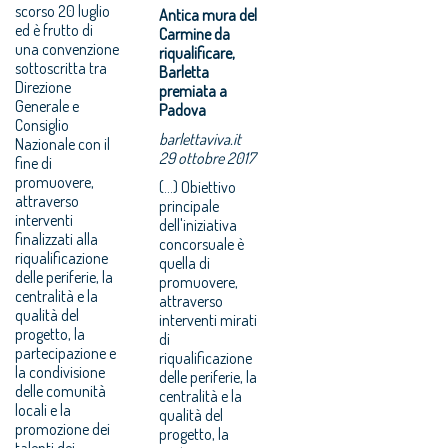
scorso 20 luglio
Antica mura del
ed è frutto di
Carmine da
una convenzione
riqualificare,
sottoscritta tra
Barletta
Direzione
premiata a
Generale e
Padova
Consiglio
barlettaviva.it
Nazionale con il
29 ottobre 2017
fine di
promuovere,
(...) Obiettivo
attraverso
principale
interventi
dell'iniziativa
finalizzati alla
concorsuale è
riqualificazione
quella di
delle periferie, la
promuovere,
centralità e la
attraverso
qualità del
interventi mirati
progetto, la
di
partecipazione e
riqualificazione
la condivisione
delle periferie, la
delle comunità
centralità e la
locali e la
qualità del
promozione dei
progetto, la
talenti dei