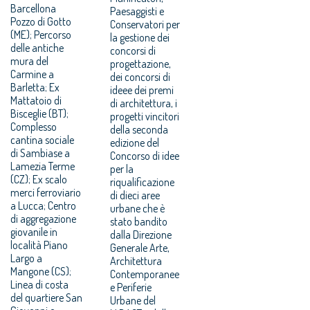
Barcellona
Paesaggisti e
Pozzo di Gotto
Conservatori per
(ME); Percorso
la gestione dei
delle antiche
concorsi di
mura del
progettazione,
Carmine a
dei concorsi di
Barletta; Ex
ideee dei premi
Mattatoio di
di architettura, i
Bisceglie (BT);
progetti vincitori
Complesso
della seconda
cantina sociale
edizione del
di Sambiase a
Concorso di idee
Lamezia Terme
per la
(CZ); Ex scalo
riqualificazione
merci ferroviario
di dieci aree
a Lucca; Centro
urbane che è
di aggregazione
stato bandito
giovanile in
dalla Direzione
località Piano
Generale Arte,
Largo a
Architettura
Mangone (CS);
Contemporanee
Linea di costa
e Periferie
del quartiere San
Urbane del