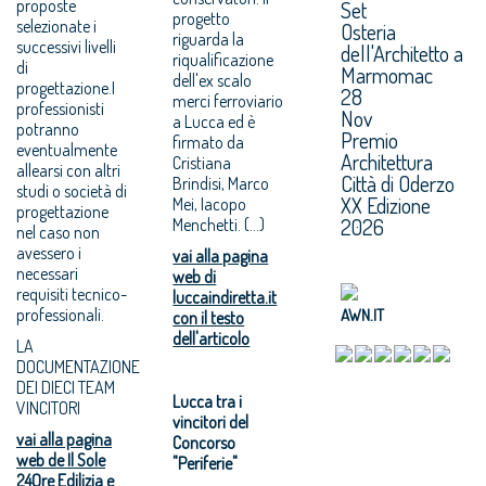
proposte
Set
progetto
selezionate i
Osteria
riguarda la
successivi livelli
dell'Architetto a
riqualificazione
di
Marmomac
dell'ex scalo
progettazione.I
28
merci ferroviario
professionisti
Nov
a Lucca ed è
potranno
Premio
firmato da
eventualmente
Architettura
Cristiana
allearsi con altri
Città di Oderzo
Brindisi, Marco
studi o società di
XX Edizione
Mei, Iacopo
progettazione
2026
Menchetti. (...)
nel caso non
avessero i
vai alla pagina
necessari
web di
requisiti tecnico-
luccaindiretta.it
professionali.
AWN.IT
con il testo
dell'articolo
LA
DOCUMENTAZIONE
DEI DIECI TEAM
Lucca tra i
VINCITORI
vincitori del
vai alla pagina
Concorso
web de Il Sole
"Periferie"
24Ore Edilizia e