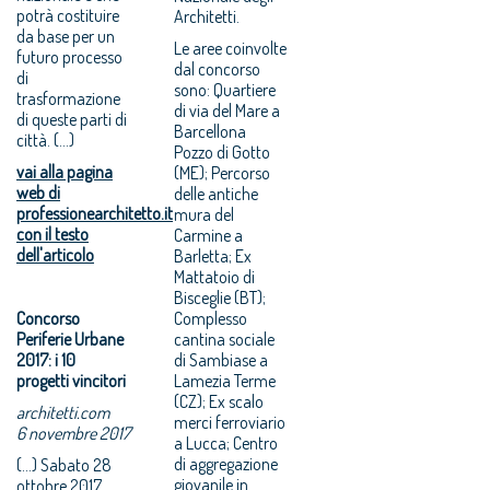
potrà costituire
Architetti.
da base per un
Le aree coinvolte
futuro processo
dal concorso
di
sono: Quartiere
trasformazione
di via del Mare a
di queste parti di
Barcellona
città. (...)
Pozzo di Gotto
vai alla pagina
(ME); Percorso
web di
delle antiche
professionearchitetto.it
mura del
con il testo
Carmine a
dell'articolo
Barletta; Ex
Mattatoio di
Bisceglie (BT);
Concorso
Complesso
Periferie Urbane
cantina sociale
2017: i 10
di Sambiase a
progetti vincitori
Lamezia Terme
(CZ); Ex scalo
architetti.com
merci ferroviario
6 novembre 2017
a Lucca; Centro
di aggregazione
(...) Sabato 28
giovanile in
ottobre 2017,