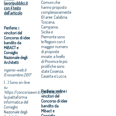
Comuni che
lavoripubblici.it
hanno proposto
con il testo
complessivamente
dell'articolo
61 aree. Calabria,
Toscana,
Campania,
Periferie: i
Sicilia e
vincitori del
Piemonte sono
Concorso di idee
le Regioni con il
bandito da
maggior numero
MiBACT e
di proposte
Consiglio
inviate; a livello
Nazionale degli
di Province le più
Architetti
prolifiche sono
ingenio-web.it
state Cosenza,
6 novembre 2017
Caserta e Lucca.
(...) Sono on-line
su
Periferie: online i
https://concorsiawn.it/periferie2017,
vincitori del
la piattaforma
Concorso di idee
informatica del
bandito da
Consiglio
Mibact e
Nazionale degli
Consiglio