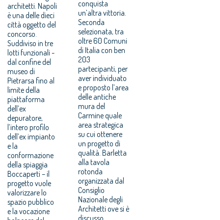
conquista
architetti. Napoli
un’altra vittoria.
è una delle dieci
Seconda
città oggetto del
selezionata, tra
concorso.
oltre 60 Comuni
Suddiviso in tre
di Italia con ben
lotti funzionali -
203
dal confine del
partecipanti, per
museo di
aver individuato
Pietrarsa fino al
e proposto l’area
limite della
delle antiche
piattaforma
mura del
dell’ex
Carmine quale
depuratore,
area strategica
l’intero profilo
su cui ottenere
dell’ex impianto
un progetto di
e la
qualità. Barletta
conformazione
alla tavola
della spiaggia
rotonda
Boccaperti – il
organizzata dal
progetto vuole
Consiglio
valorizzare lo
Nazionale degli
spazio pubblico
Architetti ove si è
e la vocazione
discusso,