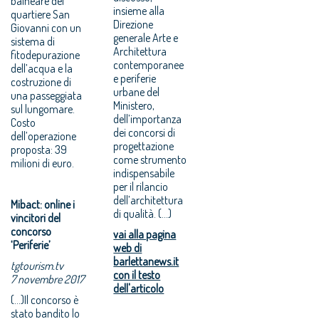
balneare del
insieme alla
quartiere San
Direzione
Giovanni con un
generale Arte e
sistema di
Architettura
fitodepurazione
contemporanee
dell’acqua e la
e periferie
costruzione di
urbane del
una passeggiata
Ministero,
sul lungomare.
dell’importanza
Costo
dei concorsi di
dell’operazione
progettazione
proposta: 39
come strumento
milioni di euro.
indispensabile
per il rilancio
dell’architettura
Mibact: online i
di qualità. (...)
vincitori del
concorso
vai alla pagina
‘Periferie’
web di
barlettanews.it
tgtourism.tv
con il testo
7 novembre 2017
dell'articolo
(...)Il concorso è
stato bandito lo