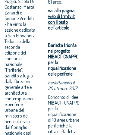
Puglisi, Nicola Di
61 aree.
Costanzo, Marta
vai alla pagina
Zanardi e
web di trmtv.it
Simone Venditti
con il testo
- ha vinto la
dell'articolo
sezione dedicata
a San Giovanni a
Teduccio della
Barletta trionfa
seconda
nel progetto
edizione del
MIBACT-CNAPPC
concorso
per la
nazionale
riqualificazione
“Periferie”,
delle periferie
bandito a luglio
dalla Direzione
barlettanews.it
generale arte e
30 ottobre 2017
architettura
Concorso di idee
contemporanee
MIBACT- CNAPPC
e periferie
per la
urbane del
riqualificazione
ministero dei
di 10 aree urbane
beni culturali e
periferiche: la
dal Consiglio
città di Barletta
nazionale degli