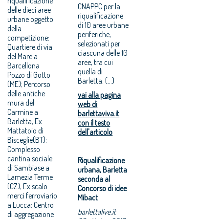
riqualificazione
CNAPPC per la
delle dieci aree
riqualificazione
urbane oggetto
di 10 aree urbane
della
periferiche,
competizione:
selezionati per
Quartiere di via
ciascuna delle 10
del Mare a
aree, tra cui
Barcellona
quella di
Pozzo di Gotto
Barletta. (...)
(ME); Percorso
delle antiche
vai alla pagina
mura del
web di
Carmine a
barlettaviva.it
Barletta; Ex
con il testo
Mattatoio di
dell'articolo
Bisceglie(BT);
Complesso
cantina sociale
Riqualificazione
di Sambiase a
urbana, Barletta
Lamezia Terme
seconda al
(CZ); Ex scalo
Concorso di idee
merci ferroviario
Mibact
a Lucca; Centro
barlettalive.it
di aggregazione