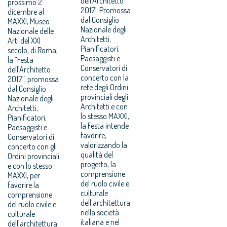
dell’Architetto
prossimo 2
2017’. Promossa
dicembre al
dal Consiglio
MAXXI, Museo
Nazionale degli
Nazionale delle
Architetti,
Arti del XXI
Pianificatori,
secolo, di Roma,
Paesaggisti e
la “Festa
Conservatori di
dell’Architetto
concerto con la
2017”, promossa
rete degli Ordini
dal Consiglio
provinciali degli
Nazionale degli
Architetti e con
Architetti,
lo stesso MAXXI,
Pianificatori,
la Festa intende
Paesaggisti e
favorire,
Conservatori di
valorizzando la
concerto con gli
qualità del
Ordini provinciali
progetto, la
e con lo stesso
comprensione
MAXXI, per
del ruolo civile e
favorire la
culturale
comprensione
dell’architettura
del ruolo civile e
nella società
culturale
italiana e nel
dell’architettura