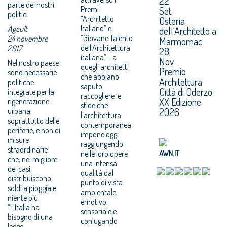
22
parte dei nostri
Premi
Set
politici
“Architetto
Osteria
Italiano” e
Agcult
dell'Architetto a
“Giovane Talento
24 novembre
Marmomac
dell’Architettura
2017
28
italiana” - a
Nov
Nel nostro paese
quegli architetti
Premio
sono necessarie
che abbiano
Architettura
politiche
saputo
Città di Oderzo
integrate per la
raccogliere le
XX Edizione
rigenerazione
sfide che
2026
urbana,
l’architettura
soprattutto delle
contemporanea
periferie, e non di
impone oggi
misure
raggiungendo
straordinarie
nelle loro opere
AWN.IT
che, nel migliore
una intensa
dei casi,
qualità dal
distribuiscono
punto di vista
soldi a pioggia e
ambientale,
niente più.
emotivo,
“L’Italia ha
sensoriale e
bisogno di una
coniugando
legge