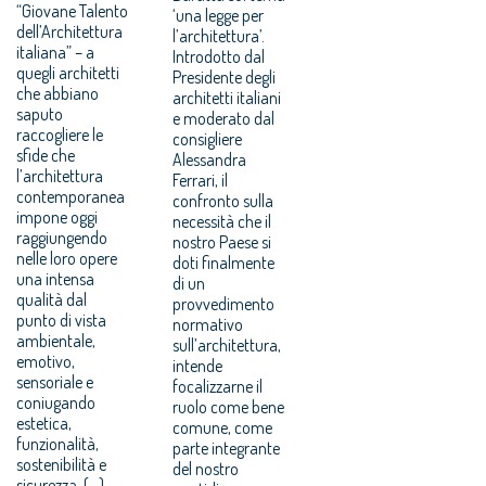
“Giovane Talento
‘una legge per
dell’Architettura
l’architettura’.
italiana” – a
Introdotto dal
quegli architetti
Presidente degli
che abbiano
architetti italiani
saputo
e moderato dal
raccogliere le
consigliere
sfide che
Alessandra
l’architettura
Ferrari, il
contemporanea
confronto sulla
impone oggi
necessità che il
raggiungendo
nostro Paese si
nelle loro opere
doti finalmente
una intensa
di un
qualità dal
provvedimento
punto di vista
normativo
ambientale,
sull’architettura,
emotivo,
intende
sensoriale e
focalizzarne il
coniugando
ruolo come bene
estetica,
comune, come
funzionalità,
parte integrante
sostenibilità e
del nostro
sicurezza. (...)