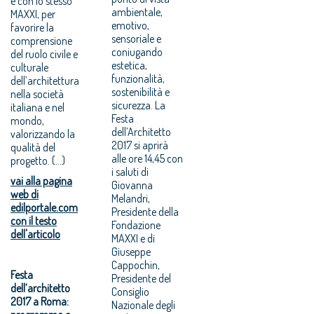
e con lo stesso
ambientale,
MAXXI, per
emotivo,
favorire la
sensoriale e
comprensione
coniugando
del ruolo civile e
estetica,
culturale
funzionalità,
dell’architettura
sostenibilità e
nella società
sicurezza. La
italiana e nel
Festa
mondo,
dell’Architetto
valorizzando la
2017 si aprirà
qualità del
alle ore 14,45 con
progetto. (...)
i saluti di
vai alla pagina
Giovanna
web di
Melandri,
edilportale.com
Presidente della
con il testo
Fondazione
dell'articolo
MAXXI e di
Giuseppe
Cappochin,
Festa
Presidente del
dell’architetto
Consiglio
2017 a Roma:
Nazionale degli