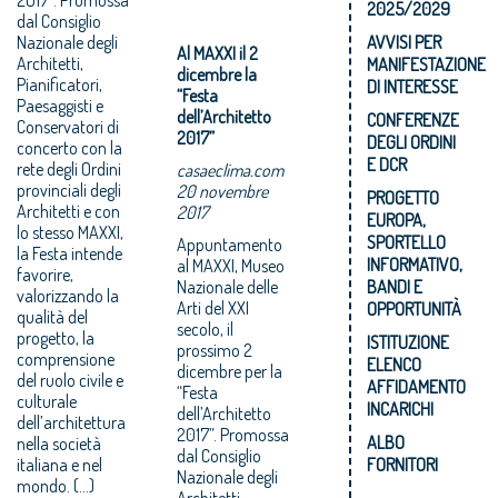
2025/2029
dal Consiglio
Nazionale degli
AVVISI PER
Al MAXXI il 2
Architetti,
MANIFESTAZIONE
dicembre la
Pianificatori,
DI INTERESSE
“Festa
Paesaggisti e
dell’Architetto
CONFERENZE
Conservatori di
2017”
DEGLI ORDINI
concerto con la
E DCR
rete degli Ordini
casaeclima.com
provinciali degli
20 novembre
PROGETTO
Architetti e con
2017
EUROPA,
lo stesso MAXXI,
SPORTELLO
Appuntamento
la Festa intende
INFORMATIVO,
al MAXXI, Museo
favorire,
Nazionale delle
BANDI E
valorizzando la
Arti del XXI
OPPORTUNITÀ
qualità del
secolo, il
progetto, la
ISTITUZIONE
prossimo 2
comprensione
ELENCO
dicembre per la
del ruolo civile e
AFFIDAMENTO
“Festa
culturale
INCARICHI
dell’Architetto
dell’architettura
2017”. Promossa
ALBO
nella società
dal Consiglio
italiana e nel
FORNITORI
Nazionale degli
mondo. (...)
Architetti,