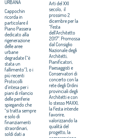
URBANA
Arti del XXI
secolo, il
Cappochin
prossimo 2
ricorda in
dicembre per la
particolare il
“Festa
Piano Passera
dell’Architetto
dedicato alla
2017”. Promossa
rigenerazione
dal Consiglio
delle aree
Nazionale degli
urbane
Architetti,
degradate (“è
Pianificatori,
stata un
Paesaggisti e
fallimento”), o i
Conservatori di
più recenti
concerto con la
Protocolli
rete degli Ordini
d’intesa per i
provinciali degli
piani di rilancio
Architetti e con
delle periferie
lo stesso MAXXI,
spiegando che
la Festa intende
“si tratta sempre
favorire,
e solo di
valorizzando la
finanziamenti
qualità del
straordinari,
progetto, la
soldi dati a
comprensione