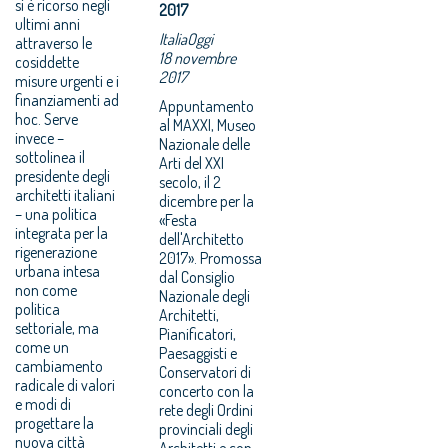
si è ricorso negli
2017
ultimi anni
ItaliaOggi
attraverso le
18 novembre
cosiddette
2017
misure urgenti e i
finanziamenti ad
Appuntamento
hoc. Serve
al MAXXI, Museo
invece –
Nazionale delle
sottolinea il
Arti del XXI
presidente degli
secolo, il 2
architetti italiani
dicembre per la
– una politica
«Festa
integrata per la
dell'Architetto
rigenerazione
2017». Promossa
urbana intesa
dal Consiglio
non come
Nazionale degli
politica
Architetti,
settoriale, ma
Pianificatori,
come un
Paesaggisti e
cambiamento
Conservatori di
radicale di valori
concerto con la
e modi di
rete degli Ordini
progettare la
provinciali degli
nuova città
Architetti e con