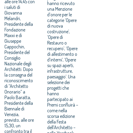
alle ore 14,45 con
hanno ricevuto
i saluti di
una Menzione
Giovanna
d’onore per le
Melandri,
categorie ‘Opere
Presidente della
di nuova
Fondazione
costruzione’,
Maxxi e di
‘Opere di
Giuseppe
Restauro o
Cappochin,
recupero’, ‘Opere
Presidente del
di allestimento o
Consiglio
d’interni’, ‘Opere
Nazionale degli
su spazi aperti,
Architetti. Dopo
infrastrutture,
la consegna del
paesaggio’. Una
riconoscimento
selezione dei
di “Architetto
progetti che
Onorario” a
hanno
Paolo Baratta,
partecipato ai
Presidente della
Premi confluirà –
Biennale di
come nella
Venezia,
scorsa edizione
previsto, alle ore
della Festa
15,30, un
dell’Architetto –
confronto tra il
nello Yearbook,