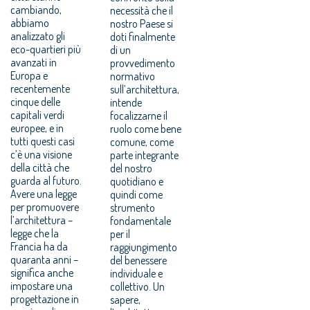
cambiando,
necessità che il
abbiamo
nostro Paese si
analizzato gli
doti finalmente
eco-quartieri più
di un
avanzati in
provvedimento
Europa e
normativo
recentemente
sull’architettura,
cinque delle
intende
capitali verdi
focalizzarne il
europee, e in
ruolo come bene
tutti questi casi
comune, come
c’è una visione
parte integrante
della città che
del nostro
guarda al futuro.
quotidiano e
Avere una legge
quindi come
per promuovere
strumento
l’architettura –
fondamentale
legge che la
per il
Francia ha da
raggiungimento
quaranta anni –
del benessere
significa anche
individuale e
impostare una
collettivo. Un
progettazione in
sapere,