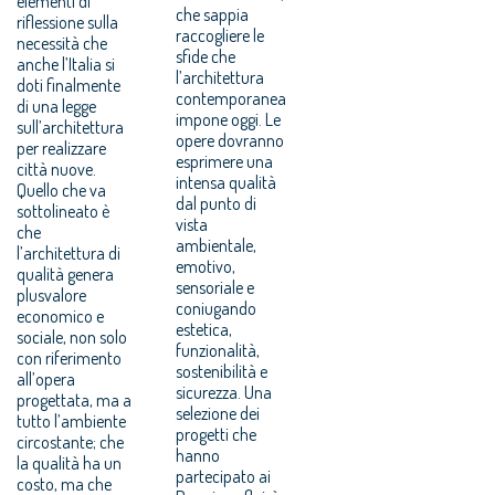
elementi di
che sappia
riflessione sulla
raccogliere le
necessità che
sfide che
anche l’Italia si
l’architettura
doti finalmente
contemporanea
di una legge
impone oggi. Le
sull’architettura
opere dovranno
per realizzare
esprimere una
città nuove.
intensa qualità
Quello che va
dal punto di
sottolineato è
vista
che
ambientale,
l’architettura di
emotivo,
qualità genera
sensoriale e
plusvalore
coniugando
economico e
estetica,
sociale, non solo
funzionalità,
con riferimento
sostenibilità e
all’opera
sicurezza. Una
progettata, ma a
selezione dei
tutto l’ambiente
progetti che
circostante; che
hanno
la qualità ha un
partecipato ai
costo, ma che