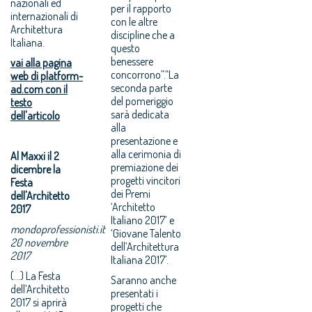
nazionali ed
per il rapporto
internazionali di
con le altre
Architettura
discipline che a
Italiana.
questo
benessere
vai alla pagina
concorrono”.“La
web di platform-
seconda parte
ad.com con il
del pomeriggio
testo
sarà dedicata
dell'articolo
alla
presentazione e
alla cerimonia di
Al Maxxi il 2
premiazione dei
dicembre la
progetti vincitori
Festa
dei Premi
dell'Architetto
‘Architetto
2017
Italiano 2017’ e
mondoprofessionisti.it
‘Giovane Talento
20 novembre
dell’Architettura
2017
Italiana 2017’.
(...) La Festa
Saranno anche
dell’Architetto
presentati i
2017 si aprirà
progetti che