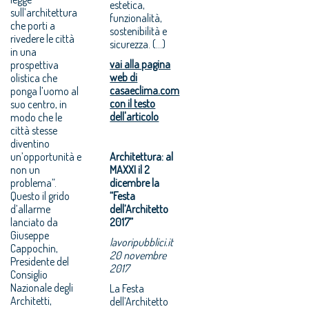
estetica,
sull’architettura
funzionalità,
che porti a
sostenibilità e
rivedere le città
sicurezza. (...)
in una
vai alla pagina
prospettiva
web di
olistica che
casaeclima.com
ponga l’uomo al
con il testo
suo centro, in
dell'articolo
modo che le
città stesse
diventino
un’opportunità e
Architettura: al
non un
MAXXI il 2
problema”.
dicembre la
Questo il grido
“Festa
d’allarme
dell’Architetto
lanciato da
2017”
Giuseppe
lavoripubblici.it
Cappochin,
20 novembre
Presidente del
2017
Consiglio
Nazionale degli
La Festa
Architetti,
dell’Architetto