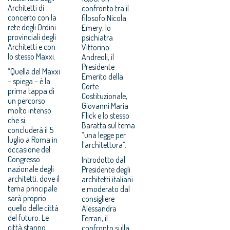
Architetti di
confronto tra il
concerto con la
filosofo Nicola
rete degli Ordini
Emery, lo
provinciali degli
psichiatra
Architetti e con
Vittorino
lo stesso Maxxi.
Andreoli, il
Presidente
“Quella del Maxxi
Emerito della
– spiega – è la
Corte
prima tappa di
Costituzionale,
un percorso
Giovanni Maria
molto intenso
Flick e lo stesso
che si
Baratta sul tema
concluderà il 5
“una legge per
luglio a Roma in
l’architettura”.
occasione del
Congresso
Introdotto dal
nazionale degli
Presidente degli
architetti, dove il
architetti italiani
tema principale
e moderato dal
sarà proprio
consigliere
quello delle città
Alessandra
del futuro. Le
Ferrari, il
città stanno
confronto sulla