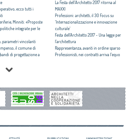
te
La Festa dell'Architetto 2017 ritorna al
perativo, ecco tutti i
MAXXI
ti
Professioni: architetti, il 30 Focus su
iferie, Minniti: «Proposte
'Internazionalizzazione e innovazione
politiche integrate per le
culturale'
Festa dell’Architetto 2017 - Una legge per
 parametri vincolanti
l’architettura
ompenso, il comune di
Rappresentanza, avanti in ordine sparso
i bandi di progettazione a
Professionisti, nei contratti arriva l’equo
compenso
 rispettosa dello studio
Equo compenso allargato a tutti i
tti il Premio architetto
professionisti
Periferie, la nuova identità di 10 aree
Architetto italiano e
degradate
 2017
Architetti: 'Comune e Consiglio di Stato,
il CNAPPC ricorre alla
svilito interesse pubblico'
ei Diritti dell’Uomo
itetti, focus su
zazione e innovazione
ATTIVITÀ
PUBBLICAZIONI
AMMINISTRAZIONE