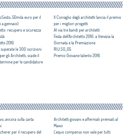
Sesto, 50mila euro per il
Il Consiglio degli architetti lancia il premio
o a gennaio)
per i migliori progetti
tetto: recupero e sicurezza
Al via tre bandi per architetti
ità
Festa dell’Architetto 2016: a Venezia la
tetto 2016
Giornata e la Premiazione
uperate le 300 iscrizioni
RI.U.SO_05
 gli Architetti, scade il
Premio Giovane talento 2016
 termine per le candidature
vo, ancora sulla carta
Architetti giovani e affermati premiati al
ni
Maxxi
cherer per il recupero del
L’equo compenso non vale per tutti