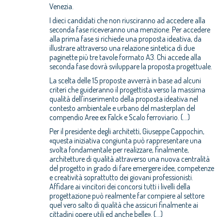
Venezia.
I dieci candidati che non riusciranno ad accedere alla
seconda fase riceveranno una menzione. Per accedere
alla prima fase si richiede una proposta ideativa, da
illustrare attraverso una relazione sintetica di due
paginette più tre tavole formato A3. Chi accede alla
seconda fase dovrà sviluppare la proposta progettuale.
La scelta delle 15 proposte avverrà in base ad alcuni
criteri che guideranno il progettista verso la massima
qualità dell'inserimento della proposta ideativa nel
contesto ambientale e urbano del masterplan del
compendio Aree ex Falck e Scalo ferroviario. (...)
Per il presidente degli architetti, Giuseppe Cappochin,
«questa iniziativa congiunta può rappresentare una
svolta fondamentale per realizzare, finalmente,
architetture di qualità attraverso una nuova centralità
del progetto in grado di fare emergere idee, competenze
e creatività soprattutto dei giovani professionisti.
Affidare ai vincitori dei concorsi tutti i livelli della
progettazione può realmente far compiere al settore
quel vero salto di qualità che assicuri finalmente ai
cittadini opere utili ed anche belle». (...)