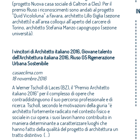
(progetto Nuova casa sociale di Caltron a Cles). Per il
premio Riuso i riconoscimenti sono andati al progetto
I
"Quid Vicololuna" a Favara, architetto Lillo Giglia (sezione
architetti) e all'area colloqui all'aperto del carcere di
Torino, architetto Stefania Manzo capogruppo (sezione
università).
I vincitori di Architetto italiano 2016, Giovane talento
dell’Architettura italiana 2016, Riuso 05 Rigenerazione
Urbana Sostenibile
casaeclima.com
18 novembre 2016
A Werner Tscholl di Laces (BZ), il “Premio Architetto
italiano 2016” per il complesso di opere che
contraddistinguono il suo percorso professionale e di
ricerca. Tscholl, secondo le motivazioni della giuria “è
architetto fortemente radicato nel contesto fisico e
sociale in cui opera; i suoi lavori hanno contribuito in
maniera determinante a caratterizzare luoghi che
hanno fatto della qualità del progetto di architettura un
tratto distintivo. (...)