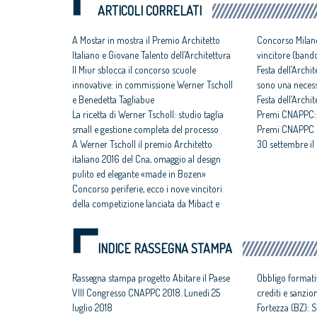
ARTICOLI CORRELATI
A Mostar in mostra il Premio Architetto
Concorso Milano
Italiano e Giovane Talento dell’Architettura
vincitore (band
Il Miur sblocca il concorso scuole
Festa dell’Archi
innovative: in commissione Werner Tscholl
sono una necess
e Benedetta Tagliabue
Festa dell’Archi
La ricetta di Werner Tscholl: studio taglia
Premi CNAPPC: s
small e gestione completa del processo
Premi CNAPPC per
A Werner Tscholl il premio Architetto
30 settembre il
italiano 2016 del Cna, omaggio al design
pulito ed elegante «made in Bozen»
Concorso periferie, ecco i nove vincitori
della competizione lanciata da Mibact e
architetti
INDICE RASSEGNA STAMPA
Rassegna stampa progetto Abitare il Paese
Obbligo formati
VIII Congresso CNAPPC 2018. Lunedì 25
crediti e sanzio
luglio 2018
Fortezza (BZ): S