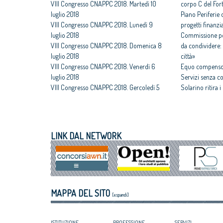
VIII Congresso CNAPPC 2018. Martedì 10
corpo C del For
luglio 2018
Piano Periferie o
VIII Congresso CNAPPC 2018. Lunedì 9
progetti finanzia
luglio 2018
Commissione per
VIII Congresso CNAPPC 2018. Domenica 8
da condividere: 
luglio 2018
città»
VIII Congresso CNAPPC 2018. Venerdì 6
Equo compenso,
luglio 2018
Servizi senza c
VIII Congresso CNAPPC 2018. Gercoledì 5
Solarino ritira 
luglio 2018
un euro
VIII Congresso CNAPPC 2018. Mercoledì 4
All'architettura
luglio 2018
caravatti_carava
VIII Congresso CNAPPC 2018. Lunedì 2
italiano
LINK DAL NETWORK
luglio 2018
Assegnati premi 
VIII Congresso CNAPPC 2018. Domenica 1
Giovane talento
luglio 2018
Equo compenso, 
Corte Europea d
Professioni: arch
MAPPA DEL SITO
internazionaliz
[espandi]
ISTITUZIONE
PROFESSIONE
SERVIZI