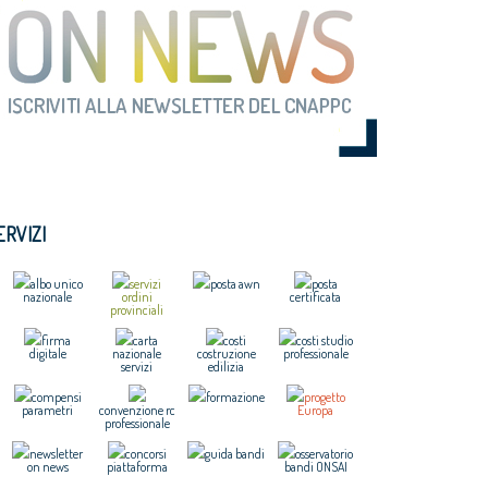
ERVIZI
albo unico
servizi
posta awn
posta
nazionale
ordini
certificata
provinciali
firma
carta
costi
costi studio
digitale
nazionale
costruzione
professionale
servizi
edilizia
compensi
formazione
progetto
parametri
convenzione rc
Europa
professionale
newsletter
concorsi
guida bandi
osservatorio
on news
piattaforma
bandi ONSAI