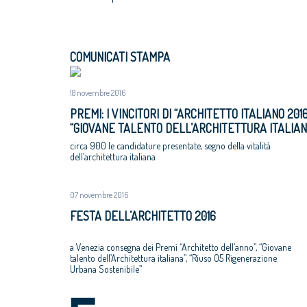
COMUNICATI STAMPA
18 novembre 2016
PREMI: I VINCITORI DI “ARCHITETTO ITALIANO 2016
“GIOVANE TALENTO DELL’ARCHITETTURA ITALIA
2016”; “RIUSO 05 RIGENERAZIONE URBANA
circa 900 le candidature presentate, segno della vitalità
SOSTENIBILE”
dell’architettura italiana
07 novembre 2016
FESTA DELL’ARCHITETTO 2016
a Venezia consegna dei Premi “Architetto dell’anno”, “Giovane
talento dell’Architettura italiana”, “Riuso 05 Rigenerazione
Urbana Sostenibile”