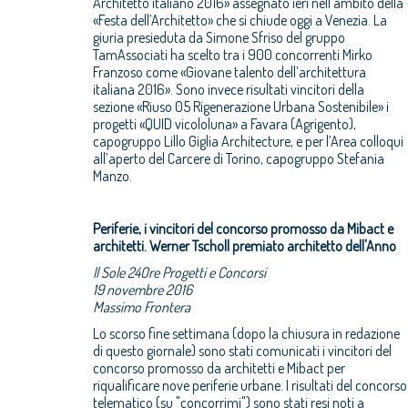
Architetto italiano 2016» assegnato ieri nell’ambito della
«Festa dell’Architetto» che si chiude oggi a Venezia. La
giuria presieduta da Simone Sfriso del gruppo
TamAssociati ha scelto tra i 900 concorrenti Mirko
Franzoso come «Giovane talento dell’architettura
italiana 2016». Sono invece risultati vincitori della
sezione «Riuso 05 Rigenerazione Urbana Sostenibile» i
progetti «QUID vicololuna» a Favara (Agrigento),
capogruppo Lillo Giglia Architecture, e per l’Area colloqui
all’aperto del Carcere di Torino, capogruppo Stefania
Manzo.
Periferie, i vincitori del concorso promosso da Mibact e
architetti. Werner Tscholl premiato architetto dell'Anno
Il Sole 24Ore Progetti e Concorsi
19 novembre 2016
Massimo Frontera
Lo scorso fine settimana (dopo la chiusura in redazione
di questo giornale) sono stati comunicati i vincitori del
concorso promosso da architetti e Mibact per
riqualificare nove periferie urbane. I risultati del concorso
telematico (su "concorrimi") sono stati resi noti a