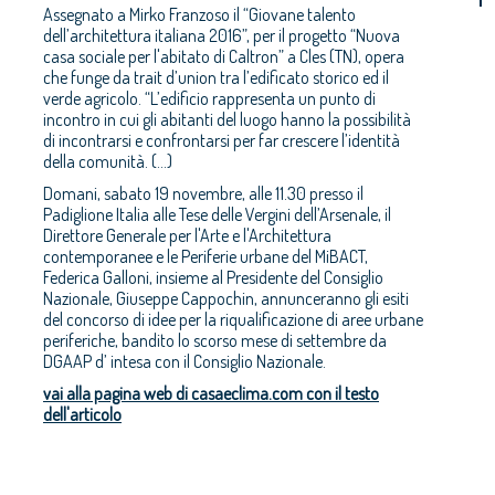
Assegnato a Mirko Franzoso il “Giovane talento
dell’architettura italiana 2016”, per il progetto “Nuova
casa sociale per l'abitato di Caltron” a Cles (TN), opera
che funge da trait d’union tra l’edificato storico ed il
verde agricolo. “L’edificio rappresenta un punto di
incontro in cui gli abitanti del luogo hanno la possibilità
di incontrarsi e confrontarsi per far crescere l’identità
della comunità. (...)
Domani, sabato 19 novembre, alle 11.30 presso il
Padiglione Italia alle Tese delle Vergini dell’Arsenale, il
Direttore Generale per l'Arte e l'Architettura
contemporanee e le Periferie urbane del MiBACT,
Federica Galloni, insieme al Presidente del Consiglio
Nazionale, Giuseppe Cappochin, annunceranno gli esiti
del concorso di idee per la riqualificazione di aree urbane
periferiche, bandito lo scorso mese di settembre da
DGAAP d’ intesa con il Consiglio Nazionale.
vai alla pagina web di casaeclima.com con il testo
dell'articolo