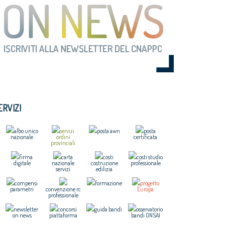
ERVIZI
albo unico
servizi
posta awn
posta
nazionale
ordini
certificata
provinciali
firma
carta
costi
costi studio
digitale
nazionale
costruzione
professionale
servizi
edilizia
compensi
formazione
progetto
parametri
convenzione rc
Europa
professionale
newsletter
concorsi
guida bandi
osservatorio
on news
piattaforma
bandi ONSAI