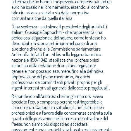
afferma che un bando che prevede compensi pari ad un
euro ha spazio nell'ordinamento, essendo, al contrario,
tale circostanza, vietata sia dalla normativa
comunitaria che da quella italiana.
"Una sentenza - sottolinea il presidente degli architetti
italiani, Giuseppe Cappochin - che rappresenta una
pericolosa istigazione a delinquere, come io stesso ho
denunciato la scorsa settimana nel corso di una
audizione dinanzi alla Commissione parlamentare
Antimafia. Infatti l'art. 41 bis nella legge urbanistica
nazionale 1150/1942, stabilisce che i professionisti
incaricati della redazione di un piano regolatore
generale, non possano assumere, fino alla definitiva
approvazione del piano medesimo, incarichi
professionali da committenti privati, proprio per gli
ingenti interessi privati generati dalle scelte progettuali''.
Rispondendo all'Antitrust che nei giorni scorsi aveva
bocciato l'equo compenso perché restringerebbe la
concorrenza, Cappochin sottolinea che ''siamo liberi
professionisti e a favore della concorrenza centrata sulla
qualità delle prestazioni nell'interesse dei cittadini e del
Paese, non siamo più disposti ad accettare
passivamente una competitività basata esclusivamente