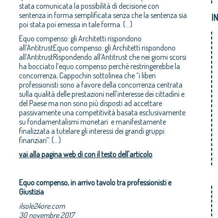
stata comunicata la possibilità di decisione con
sentenza in forma semplificata senza che la sentenza sia
I
poi stata poi emessa in tale forma. (...)
Equo compenso: gli Architetti rispondono
all’AntitrustEquo compenso: gli Architetti rispondono
all’AntitrustRispondendo all’Antitrust che nei giorni scorsi
ha bocciato l’equo compenso perché restringerebbe la
concorrenza, Cappochin sottolinea che “i liberi
professionisti sono a favore della concorrenza centrata
sulla qualità delle prestazioni nell'interesse dei cittadini e
del Paese ma non sono più disposti ad accettare
passivamente una competitività basata esclusivamente
su fondamentalismi monetari e manifestamente
finalizzata a tutelare gli interessi dei grandi gruppi
finanziari”. (...)
vai alla pagina web di con il testo dell'articolo
Equo compenso, in arrivo tavolo tra professionisti e
Giustizia
ilsole24ore.com
30 novembre 2017