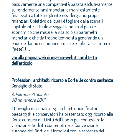
passivamente una competitività basata esclusivamente
su fondamentalismi monetari e manifestamente
finalizzata a tutelare gli interessi dei grandi gruppi
finanziari. Obiettivo dei quali è togliere dalla scena il
capitale intellettuale assoggettandolo al potere
economico che misura la vita solo su parametri
monetari e che da troppo tempo sta generando un
enorme danno economico, sociale e culturale all'intero
Paese”. (...)
vai alla pagina web di ingenio-web.it con il testo
dell'articolo
Professioni: architetti, ricorso a Corte Ue contro sentenza
Consiglio di Stato
Adnkronos/Labitalia
30 novembre 2017
Il Consiglio nazionale degli architetti, pianificatori,
paesaggisti e conservatori ha presentato oggi ricorso alla
Corte europea dei Diritti dell'Uomo per contestare la
violazione dei diritti contenuti nella Convenzione
europea dei Diritti dell'Uomo lesi con la sentenza del