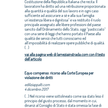
Costituzione della Repubblica Italiana che recita: Il
lavoratore ha diritto ad una retribuzione proporzionata
alla quantità e qualità del suo lavoro e in ogni caso
sufficiente ad assicurare a sé e alla sua famiglia
un’esistenza libera e dignitosa” e va restituito il ruolo
principale assegnato alle libere professioni del paese
sancito dall’Ordinamento dello Stato, oggi “pasticciato”
con una serie di leggi che hanno portato il Paese alla
qualità dei servizi che tutti conosciamo ed
all’impossibilità di realizzare opere pubbliche di qualità.
(...)
vai alla pagina web di lameziainstrada.com con il testo
dell'articolo
Equo compenso: ricorso alla Corte Europea per
violazione dei diritti
ediliziappalti.com
4 dicembre 2017
(...) Nel ricorso viene sottolineato come sia stato leso il
principio del giusto processo, dal momento in cui,
dinanzi al Consiglio di Stato è stata omessa la fase di