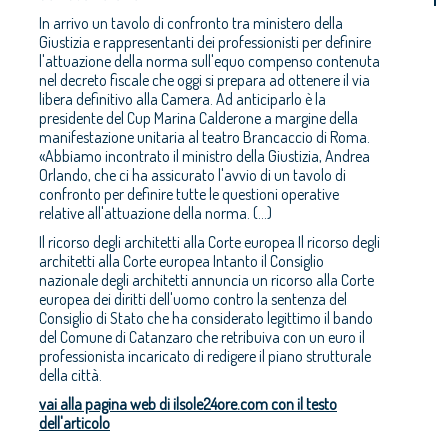
In arrivo un tavolo di confronto tra ministero della
Giustizia e rappresentanti dei professionisti per definire
l'attuazione della norma sull'equo compenso contenuta
nel decreto fiscale che oggi si prepara ad ottenere il via
libera definitivo alla Camera. Ad anticiparlo è la
presidente del Cup Marina Calderone a margine della
manifestazione unitaria al teatro Brancaccio di Roma.
«Abbiamo incontrato il ministro della Giustizia, Andrea
Orlando, che ci ha assicurato l'avvio di un tavolo di
confronto per definire tutte le questioni operative
relative all'attuazione della norma. (...)
Il ricorso degli architetti alla Corte europea Il ricorso degli
architetti alla Corte europea Intanto il Consiglio
nazionale degli architetti annuncia un ricorso alla Corte
europea dei diritti dell'uomo contro la sentenza del
Consiglio di Stato che ha considerato legittimo il bando
del Comune di Catanzaro che retribuiva con un euro il
professionista incaricato di redigere il piano strutturale
della città.
vai alla pagina web di ilsole24ore.com con il testo
dell'articolo