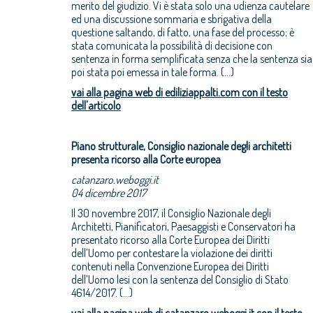
merito del giudizio. Vi è stata solo una udienza cautelare
ed una discussione sommaria e sbrigativa della
questione saltando, di fatto, una fase del processo; è
stata comunicata la possibilità di decisione con
sentenza in forma semplificata senza che la sentenza sia
poi stata poi emessa in tale forma. (...)
vai alla pagina web di ediliziappalti.com con il testo
dell'articolo
Piano strutturale, Consiglio nazionale degli architetti
presenta ricorso alla Corte europea
catanzaro.weboggi.it
04 dicembre 2017
Il 30 novembre 2017, il Consiglio Nazionale degli
Architetti, Pianificatori, Paesaggisti e Conservatori ha
presentato ricorso alla Corte Europea dei Diritti
dell’Uomo per contestare la violazione dei diritti
contenuti nella Convenzione Europea dei Diritti
dell’Uomo lesi con la sentenza del Consiglio di Stato
4614/2017. (...)