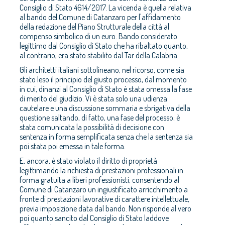
Consiglio di Stato 4614/2017. La vicenda è quella relativa
al bando del Comune di Catanzaro per l'affidamento
della redazione del Piano Strutturale della città al
compenso simbolico di un euro. Bando considerato
legittimo dal Consiglio di Stato che ha ribaltato quanto,
al contrario, era stato stabilito dal Tar della Calabria.
Gli architetti italiani sottolineano, nel ricorso, come sia
stato leso il principio del giusto processo, dal momento
in cui, dinanzi al Consiglio di Stato è stata omessa la fase
di merito del giudizio. Vi è stata solo una udienza
cautelare e una discussione sommaria e sbrigativa della
questione saltando, di fatto, una fase del processo; è
stata comunicata la possibilità di decisione con
sentenza in forma semplificata senza che la sentenza sia
poi stata poi emessa in tale forma.
E, ancora, è stato violato il diritto di proprietà
legittimando la richiesta di prestazioni professionali in
forma gratuita a liberi professionisti, consentendo al
Comune di Catanzaro un ingiustificato arricchimento a
fronte di prestazioni lavorative di carattere intellettuale,
previa imposizione data dal bando. Non risponde al vero
poi quanto sancito dal Consiglio di Stato laddove