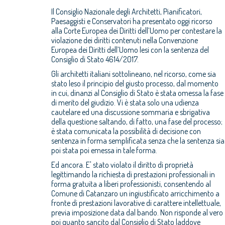
Il Consiglio Nazionale degli Architetti, Pianificatori,
Paesaggisti e Conservatori ha presentato oggi ricorso
alla Corte Europea dei Diritti dell’Uomo per contestare la
violazione dei diritti contenuti nella Convenzione
Europea dei Diritti dell’Uomo lesi con la sentenza del
Consiglio di Stato 4614/2017.
Gli architetti italiani sottolineano, nel ricorso, come sia
stato leso il principio del giusto processo, dal momento
in cui, dinanzi al Consiglio di Stato è stata omessa la fase
di merito del giudizio. Vi è stata solo una udienza
cautelare ed una discussione sommaria e sbrigativa
della questione saltando, di fatto, una fase del processo;
è stata comunicata la possibilità di decisione con
sentenza in forma semplificata senza che la sentenza sia
poi stata poi emessa in tale forma.
Ed ancora. E' stato violato il diritto di proprietà
legittimando la richiesta di prestazioni professionali in
forma gratuita a liberi professionisti, consentendo al
Comune di Catanzaro un ingiustificato arricchimento a
fronte di prestazioni lavorative di carattere intellettuale,
previa imposizione data dal bando. Non risponde al vero
poi quanto sancito dal Consiglio di Stato laddove