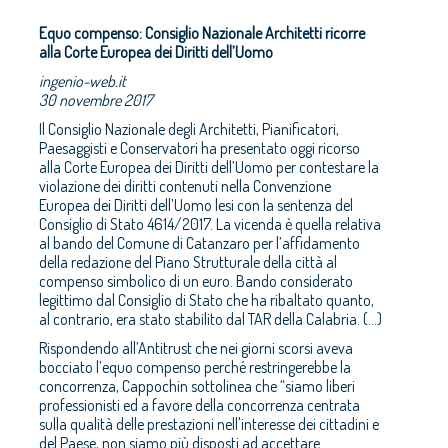
Equo compenso: Consiglio Nazionale Architetti ricorre
alla Corte Europea dei Diritti dell’Uomo
ingenio-web.it
30 novembre 2017
Il Consiglio Nazionale degli Architetti, Pianificatori,
Paesaggisti e Conservatori ha presentato oggi ricorso
alla Corte Europea dei Diritti dell’Uomo per contestare la
violazione dei diritti contenuti nella Convenzione
Europea dei Diritti dell’Uomo lesi con la sentenza del
Consiglio di Stato 4614/2017. La vicenda è quella relativa
al bando del Comune di Catanzaro per l’affidamento
della redazione del Piano Strutturale della città al
compenso simbolico di un euro. Bando considerato
legittimo dal Consiglio di Stato che ha ribaltato quanto,
al contrario, era stato stabilito dal TAR della Calabria. (...)
Rispondendo all’Antitrust che nei giorni scorsi aveva
bocciato l’equo compenso perché restringerebbe la
concorrenza, Cappochin sottolinea che “siamo liberi
professionisti ed a favore della concorrenza centrata
sulla qualità delle prestazioni nell'interesse dei cittadini e
del Paese, non siamo più disposti ad accettare