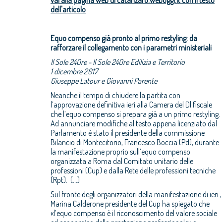
vai alla pagina web di catanzaro.weboggi.it con il testo
dell'articolo
Equo compenso già pronto al primo restyling: da
rafforzare il collegamento con i parametri ministeriali
Il Sole 24Ore - Il Sole 24Ore Edilizia e Territorio
1 dicembre 2017
Giuseppe Latour e Giovanni Parente
Neanche il tempo di chiudere la partita con
l’approvazione definitiva ieri alla Camera del Dl fiscale
che l’equo compenso si prepara già a un primo restyling.
Ad annunciare modifiche al testo appena licenziato dal
Parlamento è stato il presidente della commissione
Bilancio di Montecitorio, Francesco Boccia (Pd), durante
la manifestazione proprio sull’equo compenso
organizzata a Roma dal Comitato unitario delle
professioni (Cup) e dalla Rete delle professioni tecniche
(Rpt). (...)
Sul fronte degli organizzatori della manifestazione di ieri ,
Marina Calderone presidente del Cup ha spiegato che
«l’equo compenso è il riconoscimento del valore sociale