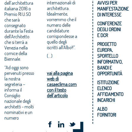
internazionali di
dell’architettura
AVVISI PER
architettura.
italiana 2016 o
MANIFESTAZIONE
Idealmente,
Premio RI.U.SO
DI INTERESSE
vorremmo che il
che sarà
CONFERENZE
numero delle
consegnato
DEGLI ORDINI
candidature
durante la Festa
E DCR
corrispondesse a
dell’Architetto
quello degli
che si terrà a
PROGETTO
iscritti all’Albo!!”.
Venezia nella
EUROPA,
cornice della
(...)
SPORTELLO
Biennale.
INFORMATIVO,
“Ad oggi sono
BANDI E
pervenuti presso
vai alla pagina
OPPORTUNITÀ
la nostra
web di
ISTITUZIONE
segreteria –
casaeclima.com
ELENCO
informa il
con il testo
AFFIDAMENTO
Consiglio
dell'articolo
INCARICHI
nazionale degli
architetti - molti
ALBO
nominativi e un
FORNITORI
numero