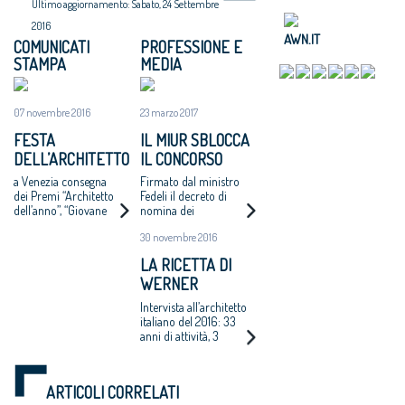
Ultimo aggiornamento: Sabato, 24 Settembre
2016
AWN.IT
COMUNICATI
PROFESSIONE E
STAMPA
MEDIA
07 novembre 2016
23 marzo 2017
FESTA
IL MIUR SBLOCCA
DELL’ARCHITETTO
IL CONCORSO
2016
SCUOLE
a Venezia consegna
Firmato dal ministro
INNOVATIVE: IN
dei Premi “Architetto
Fedeli il decreto di
dell’anno”, “Giovane
nomina dei
COMMISSIONE
talento
commissari: oltre
WERNER
30 novembre 2016
dell’Architettura
mille le proposte da
TSCHOLL E
italiana”, “Riuso 05
valutare
LA RICETTA DI
Rigenerazione Urbana
BENEDETTA
WERNER
Sostenibile”
TAGLIABUE
TSCHOLL: STUDIO
Intervista all’architetto
TAGLIA SMALL E
italiano del 2016: 33
anni di attività, 3
GESTIONE
collaboratori e 2-3
COMPLETA DEL
opere all’anno
PROCESSO
ARTICOLI CORRELATI