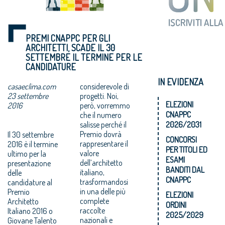
PREMI CNAPPC PER GLI
ARCHITETTI, SCADE IL 30
SETTEMBRE IL TERMINE PER LE
CANDIDATURE
IN EVIDENZA
casaeclima.com
considerevole di
23 settembre
progetti. Noi,
ELEZIONI
2016
però, vorremmo
CNAPPC
che il numero
salisse perché il
2026/2031
Premio dovrà
Il 30 settembre
CONCORSI
rappresentare il
2016 è il termine
PER TITOLI ED
valore
ultimo per la
ESAMI
dell’architetto
presentazione
BANDITI DAL
italiano,
delle
CNAPPC
trasformandosi
candidature al
in una delle più
Premio
ELEZIONI
complete
Architetto
ORDINI
raccolte
Italiano 2016 o
2025/2029
nazionali e
Giovane Talento