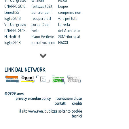
design pulito
VIII Congresso
sanzioni
Maxxi
ed elegante
CNAPPC 2018.
Fortezza (BZ):
L’equo
«made in
Lunedì 25
Scherer per il
compenso non
Bozen»
luglio 2018
recupero del
vale per tutti
VIII Congresso
corpo C del
La Festa
CNAPPC 2018.
Forte
dell'Architetto
Martedì 10
Piano Periferie
2017 ritorna al
luglio 2018
operativo, ecco
MAXXI
VIII Congresso
tutti i progetti
Professioni:
CNAPPC 2018.
finanziati
architetti, il 30
Lunedì 9 luglio
Commissione
Focus su
2018
periferie,
'Internazionali
LINK DAL NETWORK
VIII Congresso
Minniti:
zzazione e
CNAPPC 2018.
«Proposte da
innovazione
Domenica 8
condividere:
culturale'
luglio 2018
politiche
Festa
© 2026 awn
VIII Congresso
integrate per le
dell’Architetto
privacy e cookie policy
condizioni d'uso
CNAPPC 2018.
città»
2017 - Una
contatti
crediti
Venerdì 6
Equo
legge per
il sito www.awn.it utilizza soltanto cookie
luglio 2018
compenso,
l’architettura
tecnici
VIII Congresso
parametri
Rappresentanz
CNAPPC 2018.
vincolanti
a, avanti in