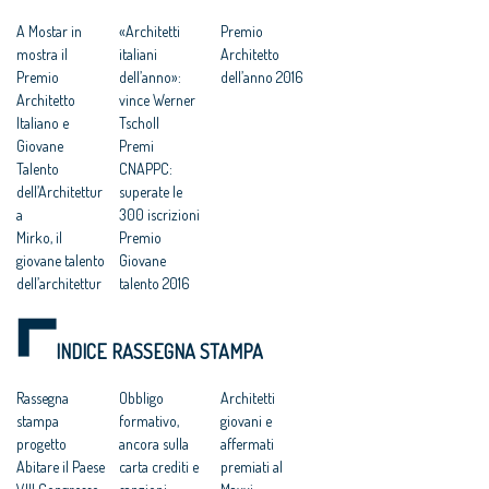
A Mostar in
«Architetti
Premio
mostra il
italiani
Architetto
Premio
dell’anno»:
dell’anno 2016
Architetto
vince Werner
Italiano e
Tscholl
Giovane
Premi
Talento
CNAPPC:
dell’Architettur
superate le
a
300 iscrizioni
Mirko, il
Premio
giovane talento
Giovane
dell’architettur
talento 2016
a italiana 2016
A Werner
INDICE RASSEGNA STAMPA
Tscholl il
premio
Architetto
Rassegna
Obbligo
Architetti
italiano 2016
stampa
formativo,
giovani e
del Cna,
progetto
ancora sulla
affermati
omaggio al
Abitare il Paese
carta crediti e
premiati al