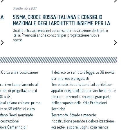
01 settembre 2017
LA
SISMA, CROCE ROSSA ITALIANA E CONSIGLIO
NAZIONALE DEGLI ARCHITETTI INSIEME PER LA
RICOSTRUZIONE
Qualità e trasparenza nel percorso di ricostruzione del Centro
Italia. Promossi anche concorsi per progettazione nuove
opere
 Guida alla ricostruzione
Il decreto terremoto è legge. Le 38 novità
per imprese e progettisti
n arrivo l'ampliamento al
Terremoto. Scuole, bandi ad aprile (con
arichi di progettazione: il
appalto integrato). Cantieri anche di notte
30 a 75
Decreto terremoto, recepite gran parte
ia al «piano chiese»: prima
delle proposte della Rete Professioni
rare 69 edifici di culto
Tecniche
Stefano Boeri nominato
Terremoto. Strade e macerie,
ricostruzione’
ricostruzione pesante e delocalizzazione,
nuova Camerino di
«casette» e sopralluoghi: cosa manca