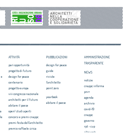
Periferie, la nuova identità di 10 aree
Architetto italiano e
degradate
 2017
Architetti: 'Comune e Consiglio di Stato,
il CNAPPC ricorre alla
svilito interesse pubblico'
ei Diritti dell’Uomo
itetti, focus su
zazione e innovazione
ATTIVITÀ
PUBBLICAZIONI
AMMINISTRAZIONE
TRASPARENTE
pari opportunità
design for peace
progetto di futuro
guide
NEWS
 e
design for peace
riviste
notizie
centenario
l'architetto
cnappc informa
progetto europa
point zero
pnrr
viii congresso nazionale
yearbook
agenda
architetti per il futuro
abitare il paese
archivio
abitare il paese
covid-19
ia
open! studi aperti
cnappc
le
concorsi e premi cnappc
governo
premi festa dell'architetto
rpt - cup
premio raffaele sirica
altri enti
ionale
archiprix