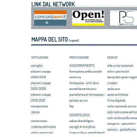
VIII Congresso CNAPPC 2018. Lunedì 2
italiano
LINK DAL NETWORK
luglio 2018
Assegnati premi 
VIII Congresso CNAPPC 2018. Domenica 1
Giovane talento
luglio 2018
Equo compenso, 
Corte Europea d
Professioni: arch
MAPPA DEL SITO
internazionaliz
[espandi]
ISTITUZIONE
PROFESSIONE
SERVIZI
consiglio
AGGIORNAMENTO
albo unico nazionale
elezioni cnappc
formazione professionale
ordini provinciali
2026/2031
continua
banca dati pareri legali
elezioni cnappc
formazione - enti terzi
circolari
2021/2026
accreditamento corsi
posta awn
elezioni cnappc
piattaforma di formazione -
posta certificata
2016/2021
portale servizi
firma digitale
composizione
faq
carta nazionale servizi
storico
costi costruzione ediliz
DEONTOLOGIA
costi studio professiona
commissioni
codice deontologico
compensi - parametri
sistema ordinistico
consigli di disciplina
concorsi - piattaforma
ordini provinciali
linee guida ai procedimenti
convenzione rc profess