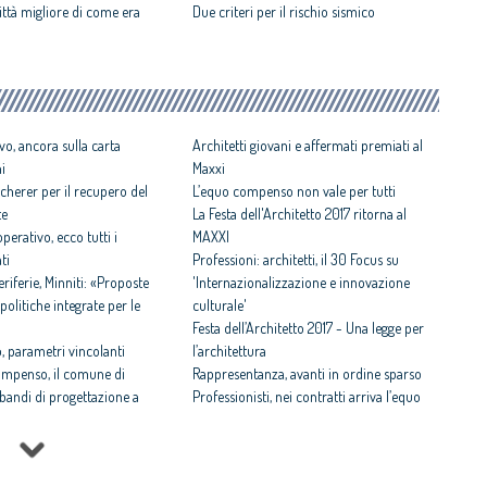
ittà migliore di come era
Due criteri per il rischio sismico
vo, ancora sulla carta
Architetti giovani e affermati premiati al
ni
Maxxi
cherer per il recupero del
L’equo compenso non vale per tutti
te
La Festa dell'Architetto 2017 ritorna al
perativo, ecco tutti i
MAXXI
ti
Professioni: architetti, il 30 Focus su
iferie, Minniti: «Proposte
'Internazionalizzazione e innovazione
politiche integrate per le
culturale'
Festa dell’Architetto 2017 - Una legge per
 parametri vincolanti
l’architettura
ompenso, il comune di
Rappresentanza, avanti in ordine sparso
i bandi di progettazione a
Professionisti, nei contratti arriva l’equo
compenso
 rispettosa dello studio
Equo compenso allargato a tutti i
tti il Premio architetto
professionisti