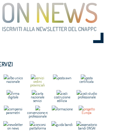
ERVIZI
albo unico
servizi
posta awn
posta
nazionale
ordini
certificata
provinciali
firma
carta
costi
costi studio
digitale
nazionale
costruzione
professionale
servizi
edilizia
compensi
formazione
progetto
parametri
convenzione rc
Europa
professionale
newsletter
concorsi
guida bandi
osservatorio
on news
piattaforma
bandi ONSAI