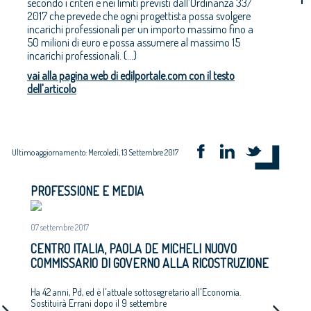
secondo i criteri e nei limiti previsti dall’Ordinanza 33/
2017 che prevede che ogni progettista possa svolgere
incarichi professionali per un importo massimo fino a
50 milioni di euro e possa assumere al massimo 15
incarichi professionali. (...)
vai alla pagina web di edilportale.com con il testo
dell'articolo
Ultimo aggiornamento: Mercoledì, 13 Settembre 2017
PROFESSIONE E MEDIA
07 settembre 2017
CENTRO ITALIA, PAOLA DE MICHELI NUOVO
COMMISSARIO DI GOVERNO ALLA RICOSTRUZIONE
Ha 42 anni, Pd, ed è l'attuale sottosegretario all'Economia.
Sostituirà Errani dopo il 9 settembre