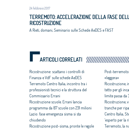
24 febbraio 2017
TERREMOTO: ACCELERAZIONE DELLA FASE DEL
RICOSTRUZIONE
A Rieti, domani, Seminario sulle Schede AeDES e FAST
ARTICOLI CORRELATI
Ricostruzione: scattano i controlli di
Post-terremoto.
Finanza e VdF sulle schede AeDES
«leggera»
Terremoto Centro Italia, incontro tra i
Ricostruzione, i
professionisti tecnici e la struttura del
tetto per gli inc
Commissario Errani
limite passa da 
Ricostruzione scuole. Errani lancia
Ricostruzione, v
programma da 87 scuole con 231 milioni
tranche per ripa
Lazio: fase emergenza sisma si sta
Centro Italia, 
chiudendo
‘esperto per la 
Ricostruzione post-sisma, pronte le regole
Terremoto, la 