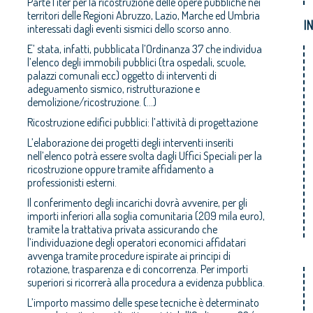
Parte l'iter per la ricostruzione delle opere pubbliche nei
territori delle Regioni Abruzzo, Lazio, Marche ed Umbria
I
interessati dagli eventi sismici dello scorso anno.
E’ stata, infatti, pubblicata l’Ordinanza 37 che individua
l’elenco degli immobili pubblici (tra ospedali, scuole,
palazzi comunali ecc) oggetto di interventi di
adeguamento sismico, ristrutturazione e
demolizione/ricostruzione. (...)
Ricostruzione edifici pubblici: l’attività di progettazione
L’elaborazione dei progetti degli interventi inseriti
nell’elenco potrà essere svolta dagli Uffici Speciali per la
ricostruzione oppure tramite affidamento a
professionisti esterni.
Il conferimento degli incarichi dovrà avvenire, per gli
importi inferiori alla soglia comunitaria (209 mila euro),
tramite la trattativa privata assicurando che
l’individuazione degli operatori economici affidatari
avvenga tramite procedure ispirate ai principi di
rotazione, trasparenza e di concorrenza. Per importi
superiori si ricorrerà alla procedura a evidenza pubblica.
L’importo massimo delle spese tecniche è determinato