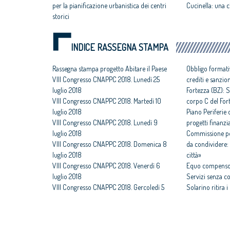
per la pianificazione urbanistica dei centri
Cucinella: una c
storici
INDICE RASSEGNA STAMPA
Rassegna stampa progetto Abitare il Paese
Obbligo formati
VIII Congresso CNAPPC 2018. Lunedì 25
crediti e sanzio
luglio 2018
Fortezza (BZ): S
VIII Congresso CNAPPC 2018. Martedì 10
corpo C del For
luglio 2018
Piano Periferie o
VIII Congresso CNAPPC 2018. Lunedì 9
progetti finanzia
luglio 2018
Commissione per
VIII Congresso CNAPPC 2018. Domenica 8
da condividere: 
luglio 2018
città»
VIII Congresso CNAPPC 2018. Venerdì 6
Equo compenso,
luglio 2018
Servizi senza c
VIII Congresso CNAPPC 2018. Gercoledì 5
Solarino ritira 
luglio 2018
un euro
VIII Congresso CNAPPC 2018. Mercoledì 4
All'architettura
luglio 2018
caravatti_carava