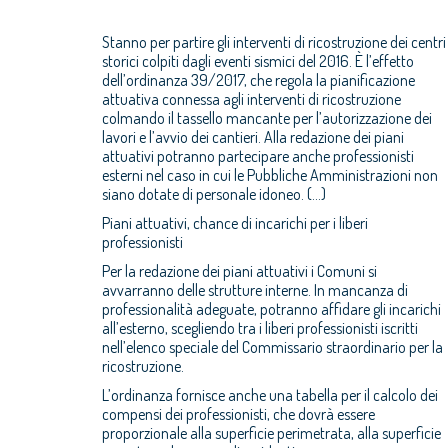
Stanno per partire gli interventi di ricostruzione dei centri
storici colpiti dagli eventi sismici del 2016. È l’effetto
dell’ordinanza 39/2017, che regola la pianificazione
attuativa connessa agli interventi di ricostruzione
colmando il tassello mancante per l’autorizzazione dei
lavori e l’avvio dei cantieri. Alla redazione dei piani
attuativi potranno partecipare anche professionisti
esterni nel caso in cui le Pubbliche Amministrazioni non
siano dotate di personale idoneo. (...)
Piani attuativi, chance di incarichi per i liberi
professionisti
Per la redazione dei piani attuativi i Comuni si
avvarranno delle strutture interne. In mancanza di
professionalità adeguate, potranno affidare gli incarichi
all’esterno, scegliendo tra i liberi professionisti iscritti
nell’elenco speciale del Commissario straordinario per la
ricostruzione.
L’ordinanza fornisce anche una tabella per il calcolo dei
compensi dei professionisti, che dovrà essere
proporzionale alla superficie perimetrata, alla superficie