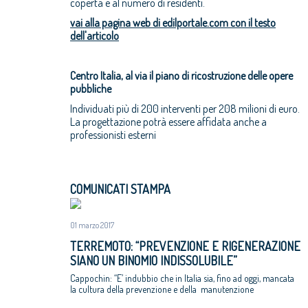
coperta e al numero di residenti.
vai alla pagina web di edilportale.com con il testo
dell'articolo
Centro Italia, al via il piano di ricostruzione delle opere
pubbliche
Individuati più di 200 interventi per 208 milioni di euro.
La progettazione potrà essere affidata anche a
professionisti esterni
COMUNICATI STAMPA
01 marzo 2017
TERREMOTO: “PREVENZIONE E RIGENERAZIONE
SIANO UN BINOMIO INDISSOLUBILE”
Cappochin: “E’ indubbio che in Italia sia, fino ad oggi, mancata
la cultura della prevenzione e della manutenzione