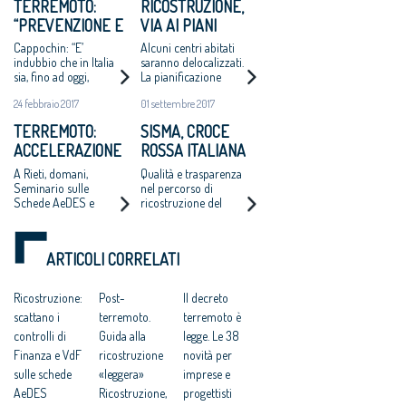
TERREMOTO:
RICOSTRUZIONE,
“PREVENZIONE E
VIA AI PIANI
RIGENERAZIONE
ATTUATIVI PER I
Cappochin: “E’
Alcuni centri abitati
SIANO UN BINOMIO
CENTRI STORICI
indubbio che in Italia
saranno delocalizzati.
sia, fino ad oggi,
La pianificazione
INDISSOLUBILE”
mancata la cultura
potrà essere affidata
24 febbraio 2017
01 settembre 2017
della prevenzione e
ai liberi professionisti
della manutenzione
TERREMOTO:
SISMA, CROCE
ACCELERAZIONE
ROSSA ITALIANA
DELLA FASE
E CONSIGLIO
A Rieti, domani,
Qualità e trasparenza
DELLA
NAZIONALE DEGLI
Seminario sulle
nel percorso di
Schede AeDES e
ricostruzione del
RICOSTRUZIONE
ARCHITETTI
FAST
Centro Italia.
INSIEME PER LA
Promossi anche
RICOSTRUZIONE
concorsi per
ARTICOLI CORRELATI
progettazione nuove
opere
Ricostruzione:
Post-
Il decreto
scattano i
terremoto.
terremoto è
controlli di
Guida alla
legge. Le 38
Finanza e VdF
ricostruzione
novità per
sulle schede
«leggera»
imprese e
AeDES
Ricostruzione,
progettisti