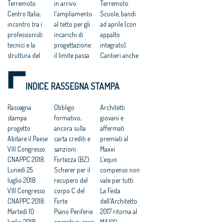
Terremoto
in arrivo
Terremoto.
Centro Italia,
l'ampliamento
Scuole, bandi
incontro tra i
al tetto per gli
ad aprile (con
professionisti
incarichi di
appalto
tecnici e la
progettazione:
integrato).
struttura del
il limite passa
Cantieri anche
Commissario
da 30 a 75
di notte
Errani
Ricostruzione,
Decreto
INDICE RASSEGNA STAMPA
Ricostruzione
via al «piano
terremoto,
scuole. Errani
chiese»: prima
recepite gran
lancia
Rassegna
tranche per
Obbligo
parte delle
Architetti
programma da
stampa
riparare 69
formativo,
proposte della
giovani e
87 scuole con
progetto
edifici di culto
ancora sulla
Rete
affermati
231 milioni
Abitare il Paese
Centro Italia,
carta crediti e
Professioni
premiati al
Lazio: fase
VIII Congresso
Stefano Boeri
sanzioni
Tecniche
Maxxi
emergenza
CNAPPC 2018.
nominato
Fortezza (BZ):
Terremoto.
L’equo
sisma si sta
Lunedì 25
‘esperto per la
Scherer per il
Strade e
compenso non
chiudendo
luglio 2018
ricostruzione’
recupero del
macerie,
vale per tutti
Ricostruzione
VIII Congresso
Terremoto, la
corpo C del
ricostruzione
La Festa
post-sisma,
CNAPPC 2018.
nuova
Forte
pesante e
dell'Architetto
pronte le
Martedì 10
Camerino di
Piano Periferie
delocalizzazio
2017 ritorna al
regole per la
luglio 2018
Cucinella: una
operativo, ecco
ne, «casette» e
MAXXI