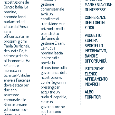
ricostruzione del
gestione
MANIFESTAZIONE
Centro Italia. La
commissariale
DI INTERESSE
nomina,
avrà un
secondo fondi
CONFERENZE
carattere di
parlamentari
DEGLI ORDINI
transizione e un
citate dall'Ansa,
E DCR
orizzonte molto
sarà
più ristretto
PROGETTO
ufficializzata nei
dell'anno di
EUROPA,
prossimi giorni.
gestione Errani.
SPORTELLO
Paola De Micheli,
La nuova
deputata Pd, è
INFORMATIVO,
nomina lascia
sottosegretario
BANDI E
inoltre tutta
all'Economia. Ha
OPPORTUNITÀ
aperta la
42 anni, è
discussione sulla
ISTITUZIONE
laureata in
governance della
ELENCO
Scienze Politiche
ricostruzione,
AFFIDAMENTO
e vive a Piacenza
con le Regioni in
INCARICHI
dove è stata per
pressing per
due anni
acquisire un
ALBO
assessore
ruolo di capofila,
FORNITORI
comunale alle
ciascun
Risorse umane
governatore nel
ed economico-
suo territorio.
finanziarie.