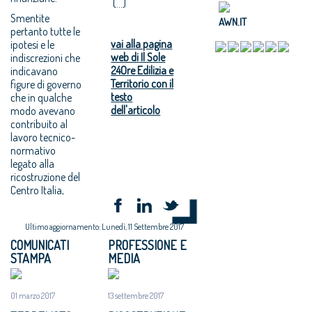
(...)
Smentite
AWN.IT
pertanto tutte le
vai alla pagina
ipotesi e le
web di Il Sole
indiscrezioni che
24Ore Edilizia e
indicavano
Territorio con il
figure di governo
testo
che in qualche
dell'articolo
modo avevano
contribuito al
lavoro tecnico-
normativo
legato alla
ricostruzione del
Centro Italia,
Ultimo aggiornamento: Lunedì, 11 Settembre 2017
COMUNICATI
PROFESSIONE E
STAMPA
MEDIA
01 marzo 2017
13 settembre 2017