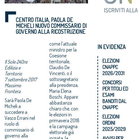
CENTRO ITALIA, PAOLA DE
MICHELI NUOVO COMMISSARIO DI
GOVERNO ALLA RICOSTRUZIONE
come l'attuale
IN EVIDENZA
ministro per la
Coesione
ELEZIONI
territoriale,
Il Sole 24Ore
CNAPPC
Claudio De
Edilizia e
Vincenti, o il
2026/2031
Territorio
sottosegretario
7 settembre 2017
CONCORSI
alla presidenza,
Massimo
PER TITOLI ED
Maria Elena
Frontera
ESAMI
Boschi. Appare
Sarà Paola De
BANDITI DAL
abbastanza
Micheli a
CNAPPC
chiaro che, con
succedere a
le elezioni in
ELEZIONI
Vasco Errani nel
primavera 2018
ORDINI
ruolo di
e la campagna
2025/2029
commissario di
elettorale già
governo alla
iniziata, la
AVVISI PER