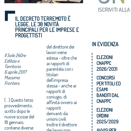
IL DECRETO TERREMOTO È
LEGGE. LE 38 NOVITÀ
PRINCIPALI PER LE IMPRESE E
PROGETTISTI
IN EVIDENZA
del direttore dei
lavori viene
Il Sole 24Ore
ELEZIONI
estesa - oltre che
Edilizia e
CNAPPC
ai rapporti di
Territorio
parentela con i
2026/2031
6 aprile 2017
titolari
Massimo
CONCORSI
dell'impresa
Frontera
PER TITOLI ED
stessa - anche ai
ESAMI
rapporti di
BANDITI DAL
coniugio, di
(...) Questo terzo
CNAPPC
affinità ovvero ai
provvedimento,
rapporti
ELEZIONI
scritto dopo le
derivanti da
ORDINI
nuove scosse del
unioni civili.
2025/2029
18 gennaio,
Inoltre il direttore
contiene diverse
dei lavori non
AVVISI PER