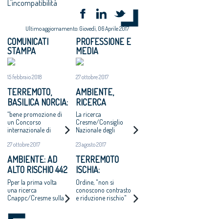
L'incompatibilità
Ultimo aggiornamento: Giovedì, 06 Aprile 2017
COMUNICATI
PROFESSIONE E
STAMPA
MEDIA
15 febbraio 2018
27 ottobre 2017
TERREMOTO,
AMBIENTE,
BASILICA NORCIA:
RICERCA
ARCHITETTI,
CRESME: 442
“bene promozione di
La ricerca
SODDISFAZIONE
COMUNI ITALIANI
un Concorso
Cresme/Consiglio
internazionale di
Nazionale degli
PER PROTOCOLLO
AD ALTO RISCHIO.
progettazione”
Architetti presentata a
SU
MAGLIA NERA A
27 ottobre 2017
23 agosto 2017
Padova nel corso
RICOSTRUZIONE
NAPOLI
della Conferenza
AMBIENTE: AD
TERREMOTO
Nazionale degli Ordini
ALTO RISCHIO 442
ISCHIA:
A.P.P.C.
COMUNI ED OLTRE
ARCHITETTI,
Pper la prima volta
Ordine, "non si
8 MILIONI DI
MANCA CULTURA
una ricerca
conoscono contrasto
Cnappc/Cresme sulla
e riduzione rischio"
ABITANTI
PREVENZIONE
combinazione del
rischio idrogeologo e