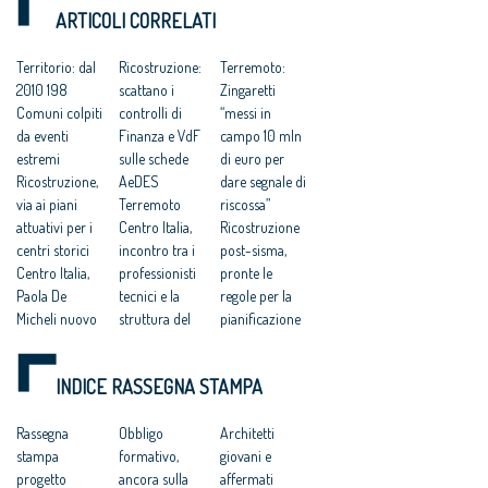
di quello sismico,
ARTICOLI CORRELATI
presentata a Padova
nel corso della
Conferenza Nazionale
Territorio: dal
Ricostruzione:
Terremoto:
degli Ordini
2010 198
scattano i
Zingaretti
Comuni colpiti
controlli di
“messi in
da eventi
Finanza e VdF
campo 10 mln
estremi
sulle schede
di euro per
Ricostruzione,
AeDES
dare segnale di
via ai piani
Terremoto
riscossa”
attuativi per i
Centro Italia,
Ricostruzione
centri storici
incontro tra i
post-sisma,
Centro Italia,
professionisti
pronte le
Paola De
tecnici e la
regole per la
Micheli nuovo
struttura del
pianificazione
commissario
Commissario
urbanistica dei
di governo alla
Errani
centri storici
INDICE RASSEGNA STAMPA
ricostruzione
Ricostruzione
Terremoto: al
Sisma, Croce
scuole. Errani
via le gare
Rossa Italiana e
Rassegna
lancia
Obbligo
Anas per
Architetti
Consiglio
stampa
programma da
formativo,
riparare le
giovani e
Nazionale degli
progetto
87 scuole con
ancora sulla
strade
affermati