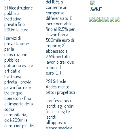
del 10%, si
consente un
3) Ricostruzione
AWN.IT
compenso
pubblica,
differenziato: 1)
trattativa
incrementabile
privata fino
fino al 12,5% per
209mila euro
i lavori fino a
I servizi di
500mila euro di
progettazione
importo; 2)
per la
abbassato al
ricostruzione
7,5% per tutti i
pubblica
lavori oltre i due
potranno essere
milioni di
affidati a
euro. (...)
trattativa
29) Schede
privata - previa
Aedes, niente
gara informale
tetto i progettisti
tra cinque
operatori - fino
I professionisti
all'importo della
iscritti agli ordini
soglia
(o ai collegi) e
comunitaria,
iscritti
cioè 209mila
all'apposito
euro, cioè più del
elenco speciale