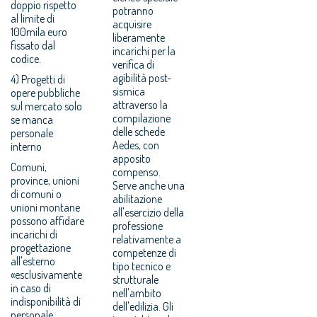
doppio rispetto
potranno
al limite di
acquisire
100mila euro
liberamente
fissato dal
incarichi per la
codice.
verifica di
agibilità post-
4) Progetti di
sismica
opere pubbliche
attraverso la
sul mercato solo
compilazione
se manca
delle schede
personale
Aedes, con
interno
apposito
Comuni,
compenso.
province, unioni
Serve anche una
di comuni o
abilitazione
unioni montane
all'esercizio della
possono affidare
professione
incarichi di
relativamente a
progettazione
competenze di
all'esterno
tipo tecnico e
«esclusivamente
strutturale
in caso di
nell'ambito
indisponibilità di
dell'edilizia. Gli
personale,