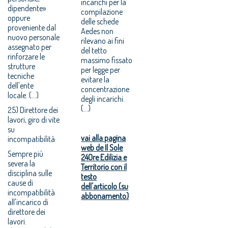
incarichi per la
dipendente»
compilazione
oppure
delle schede
proveniente dal
Aedes non
nuovo personale
rilevano ai fini
assegnato per
del tetto
rinforzare le
massimo fissato
strutture
per legge per
tecniche
evitare la
dell'ente
concentrazione
locale. (...)
degli incarichi.
(...)
25) Direttore dei
lavori, giro di vite
su
vai alla pagina
incompatibilità
web de Il Sole
Sempre più
24Ore Edilizia e
severa la
Territorio con il
disciplina sulle
testo
cause di
dell'articolo (su
incompatibilità
abbonamento)
all'incarico di
direttore dei
lavori.