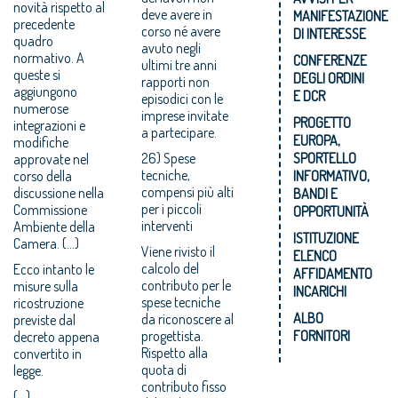
novità rispetto al
deve avere in
MANIFESTAZIONE
precedente
corso né avere
DI INTERESSE
quadro
avuto negli
normativo. A
CONFERENZE
ultimi tre anni
queste si
DEGLI ORDINI
rapporti non
aggiungono
E DCR
episodici con le
numerose
imprese invitate
PROGETTO
integrazioni e
a partecipare.
EUROPA,
modifiche
26) Spese
SPORTELLO
approvate nel
tecniche,
corso della
INFORMATIVO,
compensi più alti
discussione nella
BANDI E
per i piccoli
Commissione
OPPORTUNITÀ
interventi
Ambiente della
ISTITUZIONE
Camera. (...)
Viene rivisto il
ELENCO
calcolo del
Ecco intanto le
AFFIDAMENTO
contributo per le
misure sulla
INCARICHI
spese tecniche
ricostruzione
ALBO
da riconoscere al
previste dal
progettista.
FORNITORI
decreto appena
Rispetto alla
convertito in
quota di
legge.
contributo fisso
(...)