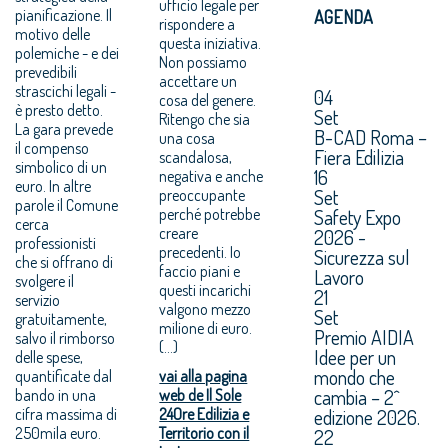
ufficio legale per
pianificazione. Il
AGENDA
rispondere a
motivo delle
questa iniziativa.
polemiche - e dei
Non possiamo
prevedibili
accettare un
strascichi legali -
04
cosa del genere.
è presto detto.
Set
Ritengo che sia
La gara prevede
B-CAD Roma –
una cosa
il compenso
Fiera Edilizia
scandalosa,
simbolico di un
16
negativa e anche
euro. In altre
Set
preoccupante
parole il Comune
perché potrebbe
Safety Expo
cerca
creare
2026 -
professionisti
precedenti. Io
Sicurezza sul
che si offrano di
faccio piani e
Lavoro
svolgere il
questi incarichi
21
servizio
valgono mezzo
Set
gratuitamente,
milione di euro.
Premio AIDIA
salvo il rimborso
(…)
Idee per un
delle spese,
mondo che
quantificate dal
vai alla pagina
cambia – 2^
bando in una
web de Il Sole
cifra massima di
24Ore Edilizia e
edizione 2026.
250mila euro.
Territorio con il
22