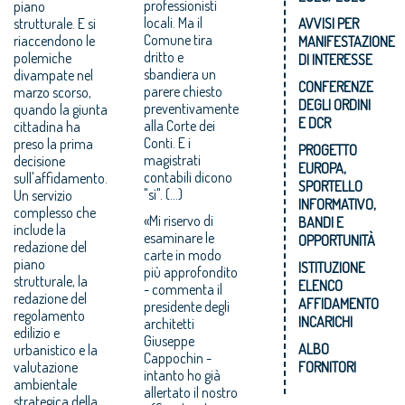
professionisti
piano
locali. Ma il
strutturale. E si
AVVISI PER
Comune tira
riaccendono le
MANIFESTAZIONE
dritto e
polemiche
DI INTERESSE
sbandiera un
divampate nel
CONFERENZE
parere chiesto
marzo scorso,
DEGLI ORDINI
preventivamente
quando la giunta
E DCR
alla Corte dei
cittadina ha
Conti. E i
preso la prima
PROGETTO
magistrati
decisione
EUROPA,
contabili dicono
sull'affidamento.
SPORTELLO
"sì". (…)
Un servizio
INFORMATIVO,
complesso che
«Mi riservo di
BANDI E
include la
esaminare le
OPPORTUNITÀ
redazione del
carte in modo
piano
ISTITUZIONE
più approfondito
strutturale, la
ELENCO
- commenta il
redazione del
AFFIDAMENTO
presidente degli
regolamento
INCARICHI
architetti
edilizio e
Giuseppe
ALBO
urbanistico e la
Cappochin -
valutazione
FORNITORI
intanto ho già
ambientale
allertato il nostro
strategica della