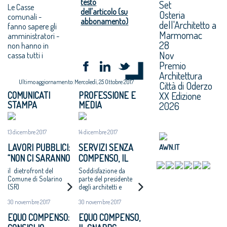
testo
Set
Le Casse
dell'articolo (su
Osteria
comunali -
abbonamento)
dell'Architetto a
fanno sapere gli
Marmomac
amministratori -
28
non hanno in
Nov
cassa tutti i
Premio
Architettura
Ultimo aggiornamento: Mercoledì, 25 Ottobre 2017
Città di Oderzo
XX Edizione
COMUNICATI
PROFESSIONE E
STAMPA
MEDIA
2026
13 dicembre 2017
14 dicembre 2017
LAVORI PUBBLICI:
SERVIZI SENZA
AWN.IT
“NON CI SARANNO
COMPENSO, IL
ALTRI ‘CASI
COMUNE DI
il dietrofront del
Soddisfazione da
CATANZARO’ - MAI
SOLARINO RITIRA
Comune di Solarino
parte del presidente
(SR)
degli architetti e
PIÙ INCARICHI DI
I BANDI DI
dell'Oice. Intanto il
PROGETTAZIONE
PROGETTAZIONE
30 novembre 2017
30 novembre 2017
bando di Catanzaro si
AD UN EURO”
A UN EURO
avvicina
EQUO COMPENSO:
EQUO COMPENSO,
all'aggiudicazione