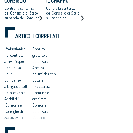
CONSIGLIO
IL CNAPPC
NAZIONALE
RICORRE ALLA
Contro la sentenza
Contro la sentenza
ARCHITETTI
CORTE EUROPEA
del Consiglio di Stato
del Consiglio di Stato
su bando del Comune
sul bando del
RICORRE ALLA
DEI DIRITTI
di Catanzaro.
Comune di Catanzaro
CORTE EUROPEA
DELL’UOMO
Cappochin “è una
per l’affidamento
DEI DIRITTI
pericolosa istigazione
della redazione del
ARTICOLI CORRELATI
a delinquere”
Piano Strutturale
DELL’UOMO
all’Antitrust “no ad
della città al
una competitività
compenso simbolico
Professionisti,
Appalto
basata su
di un euro
nei contratti
gratuito a
fondamentalismi
monetari e finalizzata
arriva l’equo
Catanzaro.
a tutelare gli interessi
compenso
Ancora
dei grandi gruppi
Equo
polemiche con
finanziari”
compenso
botta e
allargato a tutti
risposta tra
i professionisti
Comune e
Architetti:
architetti
'Comune e
Comune
Consiglio di
Catanzaro:
Stato, svilito
Cappochin
interesse
“considera i
pubblico'
suoi cittadini di