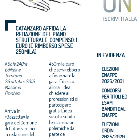
CATANZARO AFFIDA LA
REDAZIONE DEL PIANO
STRUTTURALE, COMPENSO: 1
EURO (E RIMBORSO SPESE
250MILA)
IN EVIDENZA
Il Sole 24Ore
450mila euro
ELEZIONI
Edilizia e
che servirebbero
CNAPPC
Territorio
a finanziare la
26 ottobre 2016
gara. Ed ecco
2026/2031
Massimo
allora l'idea:
CONCORSI
Frontera
chiedere ai
PER TITOLI ED
professionisti di
ESAMI
partecipare
BANDITI DAL
gratis. L'idea
Arriva in
CNAPPC
suscita subito
«Gazzetta» la
feroci reazioni
gara del Comune
ELEZIONI
polemiche da
di Catanzaro per
ORDINI
parte dei
la redazione del
2025/2029