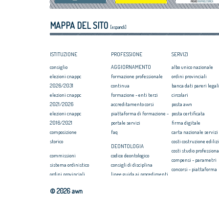
MAPPA DEL SITO
[espandi]
ISTITUZIONE
PROFESSIONE
SERVIZI
consiglio
AGGIORNAMENTO
albo unico nazionale
elezioni cnappc
formazione professionale
ordini provinciali
2026/2031
continua
banca dati pareri legali
elezioni cnappc
formazione - enti terzi
circolari
2021/2026
accreditamento corsi
posta awn
elezioni cnappc
piattaforma di formazione -
posta certificata
2016/2021
portale servizi
firma digitale
composizione
faq
carta nazionale servizi
storico
costi costruzione ediliz
DEONTOLOGIA
costi studio professiona
commissioni
codice deontologico
compensi - parametri
sistema ordinistico
consigli di disciplina
concorsi - piattaforma
ordini provinciali
linee guida ai procedimenti
convenzione rc profess
elezioni ordini territoriali
disciplinari
formazione
© 2026 awn
2025-2029
massimario
webinar/streaming
elezioni ordini territoriali
newsletter on news
COMPENSI
2021-2025
seearch
compensi professione