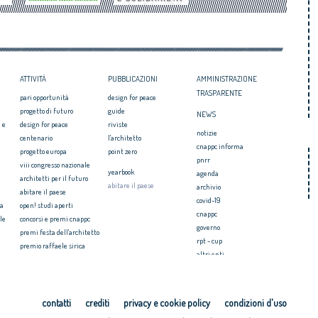
ATTIVITÀ
PUBBLICAZIONI
AMMINISTRAZIONE
TRASPARENTE
pari opportunità
design for peace
progetto di futuro
guide
NEWS
 e
design for peace
riviste
notizie
centenario
l'architetto
cnappc informa
progetto europa
point zero
pnrr
viii congresso nazionale
yearbook
agenda
architetti per il futuro
abitare il paese
archivio
abitare il paese
covid-19
ia
open! studi aperti
cnappc
le
concorsi e premi cnappc
governo
premi festa dell'architetto
rpt - cup
premio raffaele sirica
altri enti
ionale
archiprix
faq ordini
premio architetti del
mediterraneo
PRESS
ri.u.so
contatti
crediti
privacy e cookie policy
condizioni d'uso
comunicati stampa