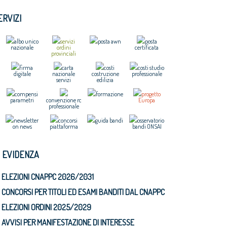
ERVIZI
albo unico
servizi
posta awn
posta
nazionale
ordini
certificata
provinciali
firma
carta
costi
costi studio
digitale
nazionale
costruzione
professionale
servizi
edilizia
compensi
formazione
progetto
parametri
convenzione rc
Europa
professionale
newsletter
concorsi
guida bandi
osservatorio
on news
piattaforma
bandi ONSAI
N EVIDENZA
ELEZIONI CNAPPC 2026/2031
CONCORSI PER TITOLI ED ESAMI BANDITI DAL CNAPPC
ELEZIONI ORDINI 2025/2029
AVVISI PER MANIFESTAZIONE DI INTERESSE