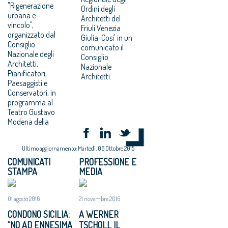
"Rigenerazione
Ordini degli
urbana e
Architetti del
vincolo",
Friuli Venezia
organizzato dal
Giulia. Cosi' in un
Consiglio
comunicato il
Nazionale degli
Consiglio
Architetti,
Nazionale
Pianificatori,
Architetti.
Paesaggisti e
Conservatori, in
programma al
Teatro Gustavo
Modena della
Ultimo aggiornamento: Martedì, 06 Ottobre 2015
COMUNICATI
PROFESSIONE E
STAMPA
MEDIA
01 agosto 2016
21 novembre 2016
CONDONO SICILIA:
A WERNER
“NO AD ENNESIMA
TSCHOLL IL