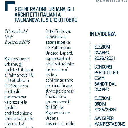
RIGENERAZIONE URBANA, GLI
ARCHITETTI ITALIANI A
PALMANOVA IL 9 E 10 OTTOBRE
Il Giornale del
Citta' Fortezza,
IN EVIDENZA
Friuli
candidata a
2 ottobre 2015
essere inserita
ELEZIONI
nel Patrimonio
CNAPPC
Unesco. Esperti,
rappresentanti
2026/2031
Rigenerazione
delle Istituzioni e
urbana: gli
CONCORSI
della societa'
architetti italiani
PER TITOLI ED
civile si
a Palmanova il 9
ESAMI
confronteranno
e 10 ottobre la
BANDITI DAL
per identificare
Città Fortezza
CNAPPC
strategie e prassi
punto di
finalizzate a
partenza per
ELEZIONI
promuovere il
valorizzare la
ORDINI
RI.U.SO., la
qualità
2025/2029
Rigenerazione
architettonica e
Urbana
ambientale delle
AVVISI PER
Sostenibile, nelle
nostre città
MANIFESTAZIONE