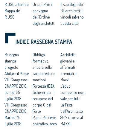
RIUSO a tempo
Urban Pro: il
il suo degrado”
Mappa del
convegno
Gli architetti: i
RIUSO
dell’Ordine
vincoli salvano
degli architetti
questa città
Terrorismo: “si
Riuso:
contrasta
“modello
INDICE RASSEGNA STAMPA
anche con
innovativo di
riqualificazion
tutela e di
Rassegna
e periferie”
Obbligo
valorizzazione”
Architetti
stampa
Riuso degli
formativo,
RI.U.SO.: gli
giovani e
progetto
immobili
ancora sulla
architetti
affermati
Abitare il Paese
pubblici
carta crediti e
italiani a
premiati al
VIII Congresso
Da fabbrica a
sanzioni
Palmanova il 9
Maxxi
CNAPPC 2018.
spazio
Fortezza (BZ):
e 10 ottobre
L’equo
Lunedì 25
polifunzionale
Scherer per il
compenso non
luglio 2018
recupero del
vale per tutti
VIII Congresso
corpo C del
La Festa
CNAPPC 2018.
Forte
dell'Architetto
Martedì 10
Piano Periferie
2017 ritorna al
luglio 2018
operativo, ecco
MAXXI
VIII Congresso
tutti i progetti
Professioni: