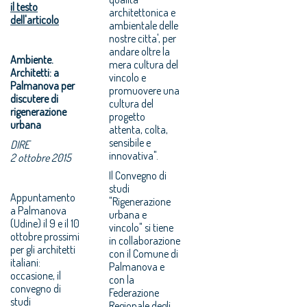
il testo
architettonica e
dell'articolo
ambientale delle
nostre citta', per
andare oltre la
Ambiente.
mera cultura del
Architetti: a
vincolo e
Palmanova per
promuovere una
discutere di
cultura del
rigenerazione
progetto
urbana
attenta, colta,
sensibile e
DIRE
innovativa".
2 ottobre 2015
Il Convegno di
studi
Appuntamento
"Rigenerazione
a Palmanova
urbana e
(Udine) il 9 e il 10
vincolo" si tiene
ottobre prossimi
in collaborazione
per gli architetti
con il Comune di
italiani:
Palmanova e
occasione, il
con la
convegno di
Federazione
studi
Regionale degli