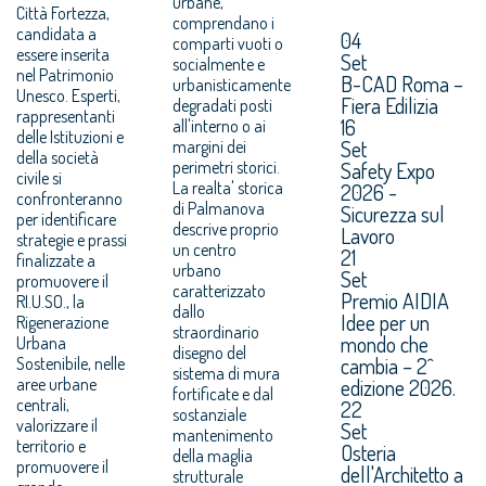
urbane,
Città Fortezza,
comprendano i
candidata a
04
comparti vuoti o
essere inserita
Set
socialmente e
nel Patrimonio
B-CAD Roma –
urbanisticamente
Unesco. Esperti,
Fiera Edilizia
degradati posti
rappresentanti
16
all'interno o ai
delle Istituzioni e
Set
margini dei
della società
perimetri storici.
Safety Expo
civile si
La realta' storica
2026 -
confronteranno
di Palmanova
Sicurezza sul
per identificare
descrive proprio
Lavoro
strategie e prassi
un centro
21
finalizzate a
urbano
Set
promuovere il
caratterizzato
Premio AIDIA
RI.U.SO., la
dallo
Idee per un
Rigenerazione
straordinario
mondo che
Urbana
disegno del
cambia – 2^
Sostenibile, nelle
sistema di mura
aree urbane
edizione 2026.
fortificate e dal
centrali,
22
sostanziale
valorizzare il
Set
mantenimento
territorio e
Osteria
della maglia
promuovere il
dell'Architetto a
strutturale