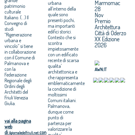
grande
Marmomac
urbana
patrimonio
28
all'interno della
culturale
Nov
quale sono
Italiano. (...) Il
Premio
presenti pochi,
Convegno di
ma importanti
Architettura
studi
edifici storici.
Città di Oderzo
“Rigenerazione
Contesto che si
XX Edizione
urbana e
scontra
2026
vincolo” si tiene
impietosamente
in collaborazione
con un edificato
con il Comune di
recente di scarsa
Palmanova e
qualita'
con la
AWN.IT
architettonica e
Federazione
che rappresenta
Regionale degli
emblematicamente
Ordini degli
la condizione di
Architetti del
moltissimi
Friuli Venezia
Comuni italiani.
Giulia.
Palmanova,
dunque come
punto di
vai alla pagina
partenza per
web
valorizzare la
di
con
ilgiornaledelfriuli.net
qualita'