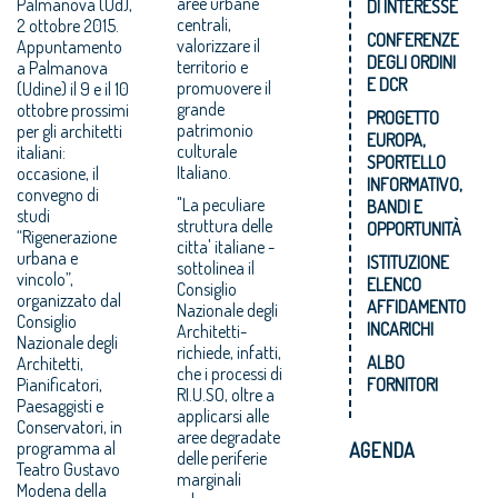
aree urbane
Palmanova (Ud),
DI INTERESSE
centrali,
2 ottobre 2015.
CONFERENZE
valorizzare il
Appuntamento
DEGLI ORDINI
territorio e
a Palmanova
E DCR
promuovere il
(Udine) il 9 e il 10
grande
ottobre prossimi
PROGETTO
patrimonio
per gli architetti
EUROPA,
culturale
italiani:
SPORTELLO
Italiano.
occasione, il
INFORMATIVO,
convegno di
"La peculiare
BANDI E
studi
struttura delle
OPPORTUNITÀ
“Rigenerazione
citta' italiane -
urbana e
ISTITUZIONE
sottolinea il
vincolo”,
ELENCO
Consiglio
organizzato dal
AFFIDAMENTO
Nazionale degli
Consiglio
INCARICHI
Architetti-
Nazionale degli
richiede, infatti,
ALBO
Architetti,
che i processi di
Pianificatori,
FORNITORI
RI.U.SO, oltre a
Paesaggisti e
applicarsi alle
Conservatori, in
aree degradate
programma al
AGENDA
delle periferie
Teatro Gustavo
marginali
Modena della