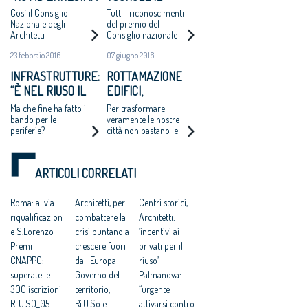
VERGOGNA”
PREMIO
Così il Consiglio
Tutti i riconoscimenti
ARCHITETTO
Nazionale degli
del premio del
Architetti
Consiglio nazionale
ITALIANO 2016
Pianificatori,
architetti. A Mirko
DEL CNA,
23 febbraio 2016
07 giugno 2016
Paesaggisti e
Franzoso il premio
OMAGGIO AL
Conservatori sulla
"Giovane talento"
INFRASTRUTTURE:
ROTTAMAZIONE
ipotesi di sanatoria
DESIGN PULITO
“È NEL RIUSO IL
EDIFICI,
per gli abusi edilizi
ED ELEGANTE
commessi entro 150
FUTURO DELLE
CAPPOCHIN:
Ma che fine ha fatto il
Per trasformare
«MADE IN BOZEN»
metri dalla costa
INCOMPIUTE”
“INNOVARE GLI
bando per le
veramente le nostre
periferie?
città non bastano le
APPROCCI ALLE
norme che
POLITICHE
prevedono la
URBANE”
demolizione e la
ARTICOLI CORRELATI
ricostruzione in classe
A dei fabbricati
Roma: al via
Architetti, per
Centri storici,
riqualificazion
combattere la
Architetti:
e S.Lorenzo
crisi puntano a
‘incentivi ai
Premi
crescere fuori
privati per il
CNAPPC:
dall'Europa
riuso’
superate le
Governo del
Palmanova:
300 iscrizioni
territorio,
“urgente
RI.U.SO_05
Ri.U.So e
attivarsi contro