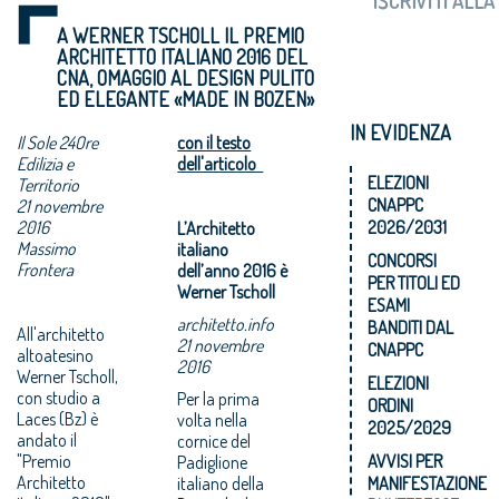
A WERNER TSCHOLL IL PREMIO
ARCHITETTO ITALIANO 2016 DEL
CNA, OMAGGIO AL DESIGN PULITO
ED ELEGANTE «MADE IN BOZEN»
IN EVIDENZA
Il Sole 24Ore
con il testo
Edilizia e
dell'articolo
ELEZIONI
Territorio
CNAPPC
21 novembre
2016
2026/2031
L’Architetto
Massimo
italiano
CONCORSI
Frontera
dell’anno 2016 è
PER TITOLI ED
Werner Tscholl
ESAMI
architetto.info
BANDITI DAL
All'architetto
21 novembre
CNAPPC
altoatesino
2016
Werner Tscholl,
ELEZIONI
con studio a
Per la prima
ORDINI
Laces (Bz) è
volta nella
2025/2029
andato il
cornice del
"Premio
AVVISI PER
Padiglione
Architetto
italiano della
MANIFESTAZIONE