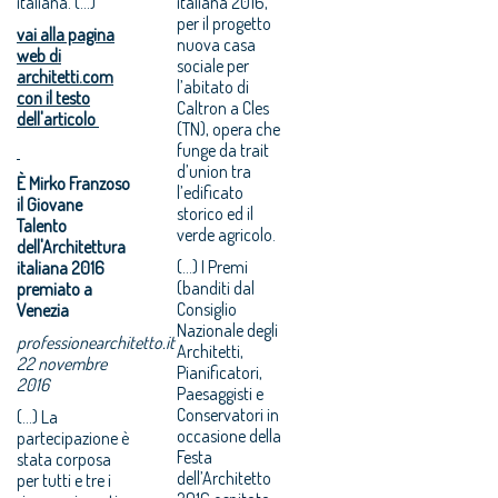
italiana. (...)
italiana 2016,
per il progetto
vai alla pagina
nuova casa
web di
sociale per
architetti.com
l’abitato di
con il testo
Caltron a Cles
dell'articolo
(TN), opera che
funge da trait
d’union tra
È Mirko Franzoso
l’edificato
il Giovane
storico ed il
Talento
verde agricolo.
dell'Architettura
(...) I Premi
italiana 2016
(banditi dal
premiato a
Consiglio
Venezia
Nazionale degli
professionearchitetto.it
Architetti,
22 novembre
Pianificatori,
2016
Paesaggisti e
Conservatori in
(...) La
occasione della
partecipazione è
Festa
stata corposa
dell’Architetto
per tutti e tre i