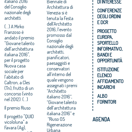
italiano 2016"
Biennale di
DI INTERESSE
del Consiglio
Architettura di
CONFERENZE
nazionale degli
Venezia si è
DEGLI ORDINI
architetti.
tenuta la Festa
E DCR
dell’Architetto
(...) A Mirko
2016, l’evento
PROGETTO
Franzoso è
promosso dal
EUROPA,
andato il premio
Consiglio
SPORTELLO
"Giovane talento
nazionale degli
dell'architettura
INFORMATIVO,
architetti,
italiana 2016",
BANDI E
pianificatori,
per il progetto
OPPORTUNITÀ
paesaggisti e
Nuova casa
conservatori
ISTITUZIONE
sociale per
all’interno del
ELENCO
l'abitato di
quale vengono
AFFIDAMENTO
Caltron, a Cles
assegnati i premi
INCARICHI
(Tn), frutto di un
“Architetto
concorso (vinto
ALBO
italiano 2016”,
nel 2012). (...)
FORNITORI
“Giovane talento
Il premio Riuso
dell’architettura
italiana 2016” e
Il progetto "QUID
“Riuso 05
AGENDA
vicololuna" a
Rigenerazione
Favara (Ag),
Urbana