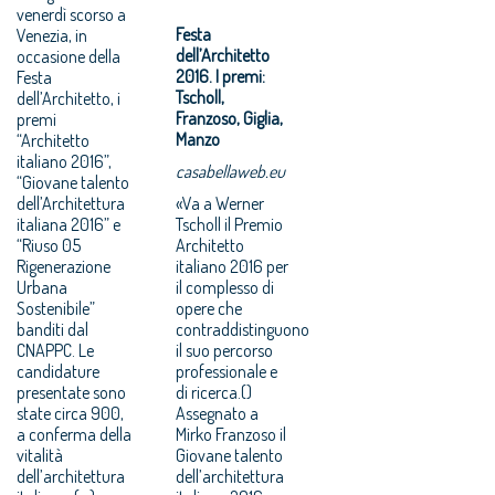
venerdì scorso a
Festa
Venezia, in
dell’Architetto
occasione della
2016. I premi:
Festa
Tscholl,
dell’Architetto, i
Franzoso, Giglia,
premi
Manzo
“Architetto
italiano 2016”,
casabellaweb.eu
“Giovane talento
dell’Architettura
«Va a Werner
italiana 2016” e
Tscholl il Premio
“Riuso 05
Architetto
Rigenerazione
italiano 2016 per
Urbana
il complesso di
Sostenibile”
opere che
banditi dal
contraddistinguono
CNAPPC. Le
il suo percorso
candidature
professionale e
presentate sono
di ricerca.()
state circa 900,
Assegnato a
a conferma della
Mirko Franzoso il
vitalità
Giovane talento
dell’architettura
dell’architettura