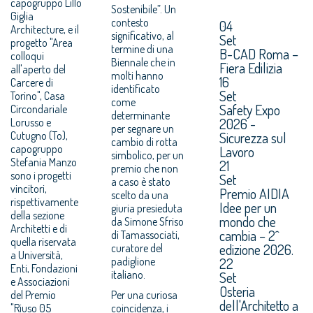
capogruppo Lillo
Sostenibile”. Un
Giglia
contesto
04
Architecture, e il
significativo, al
Set
progetto "Area
termine di una
B-CAD Roma –
colloqui
Biennale che in
Fiera Edilizia
all'aperto del
molti hanno
16
Carcere di
identificato
Set
Torino", Casa
come
Safety Expo
Circondariale
determinante
2026 -
Lorusso e
per segnare un
Cutugno (To),
Sicurezza sul
cambio di rotta
capogruppo
Lavoro
simbolico, per un
Stefania Manzo
21
premio che non
sono i progetti
Set
a caso è stato
vincitori,
Premio AIDIA
scelto da una
rispettivamente
Idee per un
giuria presieduta
della sezione
mondo che
da Simone Sfriso
Architetti e di
cambia – 2^
di Tamassociati,
quella riservata
edizione 2026.
curatore del
a Università,
padiglione
22
Enti, Fondazioni
italiano.
Set
e Associazioni
Osteria
del Premio
Per una curiosa
dell'Architetto a
"Riuso 05
coincidenza, i