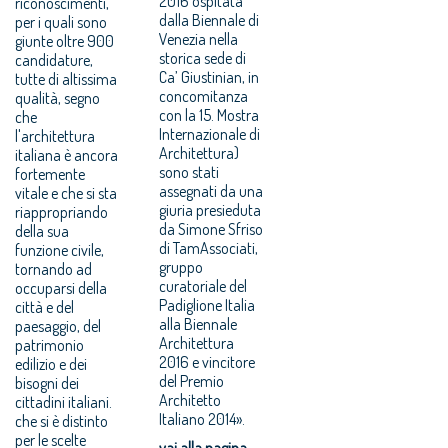
2016 ospitata
riconoscimenti,
dalla Biennale di
per i quali sono
Venezia nella
giunte oltre 900
storica sede di
candidature,
Ca’ Giustinian, in
tutte di altissima
concomitanza
qualità, segno
con la 15. Mostra
che
Internazionale di
l'architettura
Architettura)
italiana è ancora
sono stati
fortemente
assegnati da una
vitale e che si sta
giuria presieduta
riappropriando
da Simone Sfriso
della sua
di TamAssociati,
funzione civile,
gruppo
tornando ad
curatoriale del
occuparsi della
Padiglione Italia
città e del
alla Biennale
paesaggio, del
Architettura
patrimonio
2016 e vincitore
edilizio e dei
del Premio
bisogni dei
Architetto
cittadini italiani.
Italiano 2014».
che si è distinto
per le scelte
vai alla pagina