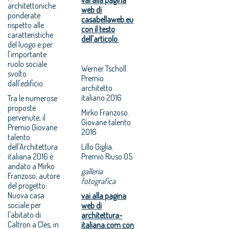
architettoniche
web di
ponderate
casabellaweb.eu
rispetto alle
con il testo
caratteristiche
dell'articolo
del luogo e per
l'importante
ruolo sociale
Werner Tscholl.
svolto
Premio
dall'edificio.
architetto
italiano 2016
Tra le numerose
proposte
Mirko Franzoso.
pervenute, il
Giovane talento
Premio Giovane
2016
talento
dell'Architettura
Lillo Giglia.
italiana 2016 è
Premio Riuso 05
andato a Mirko
galleria
Franzoso, autore
fotografica
del progetto:
Nuova casa
vai alla pagina
sociale per
web di
l'abitato di
architettura-
Caltron a Cles, in
italiana.com con