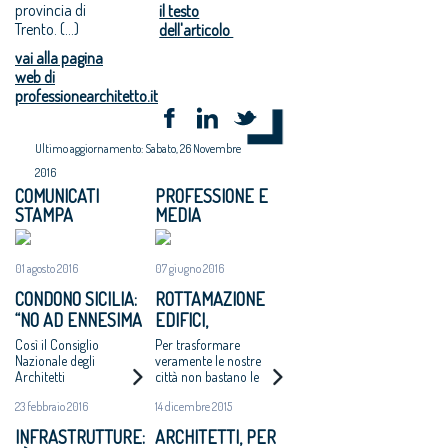
provincia di
il testo
Trento. (...)
dell'articolo
vai alla pagina
web di
professionearchitetto.it
Ultimo aggiornamento: Sabato, 26 Novembre
2016
COMUNICATI
PROFESSIONE E
STAMPA
MEDIA
01 agosto 2016
07 giugno 2016
CONDONO SICILIA:
ROTTAMAZIONE
“NO AD ENNESIMA
EDIFICI,
VERGOGNA”
CAPPOCHIN:
Così il Consiglio
Per trasformare
“INNOVARE GLI
Nazionale degli
veramente le nostre
Architetti
città non bastano le
APPROCCI ALLE
Pianificatori,
norme che
POLITICHE
23 febbraio 2016
14 dicembre 2015
Paesaggisti e
prevedono la
URBANE”
Conservatori sulla
demolizione e la
INFRASTRUTTURE:
ARCHITETTI, PER
ipotesi di sanatoria
ricostruzione in classe