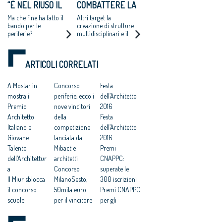
“È NEL RIUSO IL
COMBATTERE LA
per gli abusi edilizi
A dei fabbricati
commessi entro 150
FUTURO DELLE
CRISI PUNTANO A
Ma che fine ha fatto il
Altri target la
metri dalla costa
INCOMPIUTE”
CRESCERE FUORI
bando per le
creazione di strutture
periferie?
multidisciplinari e il
DALL'EUROPA
focus su progetti
legati alla sostenibilità,
rigenerazione di aree
ARTICOLI CORRELATI
dismesse o il riuso di
edifici
A Mostar in
Concorso
Festa
mostra il
periferie, ecco i
dell’Architetto
Premio
nove vincitori
2016
Architetto
della
Festa
Italiano e
competizione
dell’Architetto
Giovane
lanciata da
2016
Talento
Mibact e
Premi
dell’Architettur
architetti
CNAPPC:
a
Concorso
superate le
Il Miur sblocca
MilanoSesto,
300 iscrizioni
il concorso
50mila euro
Premi CNAPPC
scuole
per il vincitore
per gli
innovative: in
(bando a
Architetti,
commissione
gennaio)
scade il 30