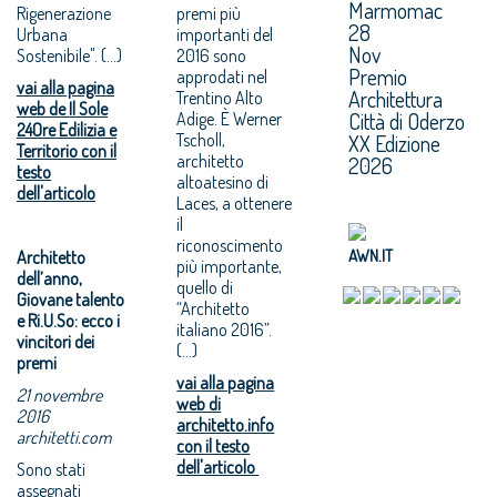
Marmomac
Rigenerazione
premi più
28
Urbana
importanti del
Nov
Sostenibile". (...)
2016 sono
Premio
approdati nel
vai alla pagina
Architettura
Trentino Alto
web de Il Sole
Città di Oderzo
Adige. È Werner
24Ore Edilizia e
Tscholl,
XX Edizione
Territorio con il
architetto
2026
testo
altoatesino di
dell'articolo
Laces, a ottenere
il
riconoscimento
AWN.IT
Architetto
più importante,
dell’anno,
quello di
Giovane talento
“Architetto
e Ri.U.So: ecco i
italiano 2016”.
vincitori dei
(...)
premi
vai alla pagina
21 novembre
web di
2016
architetto.info
architetti.com
con il testo
dell'articolo
Sono stati
assegnati